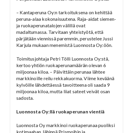
– Kantaperuna Oy:n tarkoituksena on kehittää
peruna-alaa kokonaisuutena. Raja-aidat siemen-
ja ruokaperunatalojen välillä ovat
madaltumassa. Tarvitaan yhteistyötä, että
pärjätään viennissä paremmin, perustelee Jussi
Karjula mukaan menemistä Luonnosta Oy:öön.
Toimitusjohtaja Petri Tölli Luonnosta Oy:stä,
kertoo yhtiön ruokaperunamäärän olevan 6
miljoonaa kiloa. – Päivittäin perunaa lähtee
markkinoille reilu rekkakuorma. Viime keväänä
kylvöille lähdettäessä tavoitteena oli saada 9
miljoonaa kiloa, mutta liiat sateet veivät osan
sadosta.
Luonnosta Oy:llä ruokaperunan vientiä
Luonnosta Oy markkinoi ruokaperunaa puoliksi
kotimaahan, lähinnä Prismoihin ja