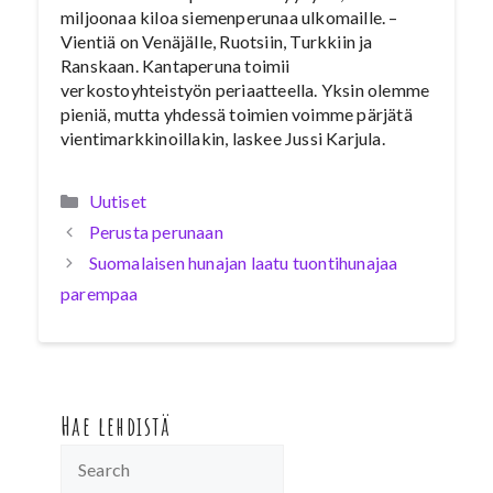
miljoonaa kiloa siemenperunaa ulkomaille. –
Vientiä on Venäjälle, Ruotsiin, Turkkiin ja
Ranskaan. Kantaperuna toimii
verkostoyhteistyön periaatteella. Yksin olemme
pieniä, mutta yhdessä toimien voimme pärjätä
vientimarkkinoillakin, laskee Jussi Karjula.
Kategoriat
Uutiset
Perusta perunaan
Suomalaisen hunajan laatu tuontihunajaa
parempaa
Hae lehdistä