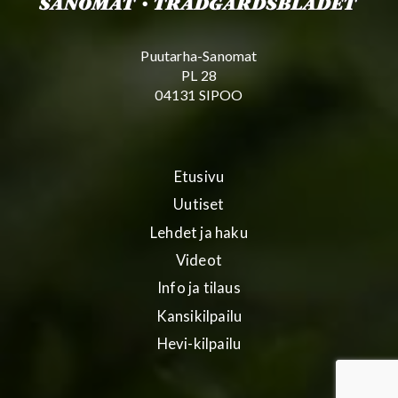
Puutarha-Sanomat
PL 28
04131 SIPOO
Etusivu
Uutiset
Lehdet ja haku
Videot
Info ja tilaus
Kansikilpailu
Hevi-kilpailu