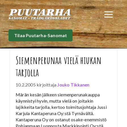
Siirry
sisältöön
Val
Tilaa Puutarha-Sanomat
Siemenperunaa vielä hiukan
tarjolla
10.2.2005
kirjoittaja
Jouko Tikkanen
Märän kesän jälkeen siemenperunakauppa
käynnistyi hyvin, mutta vielä on joitakin
lajikkeita tarjolla, kertoo toimitusjohtaja Jussi
Karjula Kantaperuna Oy:stä Tyrnävältä.
Kantaperuna Oy on ostanut osake-enemmistö
Pohjanmaan Luonnosta Markkinointi Oy:stä.