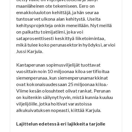
maanläheinen ote tekemiseen. Eero on
ennakkoluuloton kehittäjä, ja hän seuraa
tuntosarvet ulkona alan kehitystä. Useita
kehitysprojekteja onkin meneillään. Nyt meillä
on palkattu toimijatiimi, joka voi
sataprosenttisesti keskittyä liiketoimintaa,
mikä tulee koko perunasektorin hyödyksi, arvioi
Jussi Karjula.
Kantaperunan sopimusviljelijät tuottavat
vuosittain noin 10 miljoonaa kiloa sertifioitua
siemenperunaa, kun siemenperunamarkkinat
ovat kokonaisuudessaan 25 miljoonaa kiloa.-
Viime kesän olosuhteet olivat rankat. Perunan
on kuitenkin säilynyt hyvin, mistä kunnia kuuluu
viljelijöille, jotka hoitivat varastoissa
alkukuivatuksen nopeasti, kiittää Karjula.
Lajittelun edetessä eri lajikkeita tarjolle