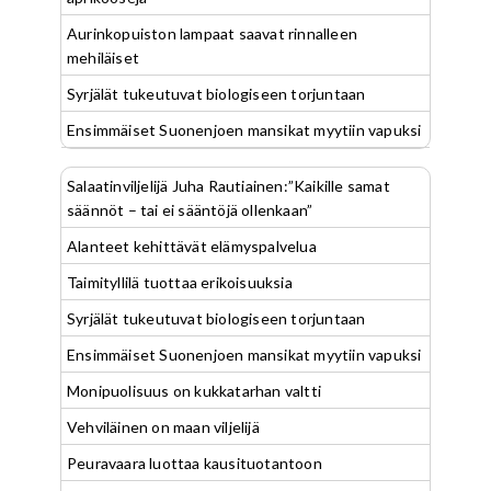
Aurinkopuiston lampaat saavat rinnalleen
mehiläiset
Syrjälät tukeutuvat biologiseen torjuntaan
Ensimmäiset Suonenjoen mansikat myytiin vapuksi
Salaatinviljelijä Juha Rautiainen:”Kaikille samat
säännöt – tai ei sääntöjä ollenkaan”
Alanteet kehittävät elämyspalvelua
Taimityllilä tuottaa erikoisuuksia
Syrjälät tukeutuvat biologiseen torjuntaan
Ensimmäiset Suonenjoen mansikat myytiin vapuksi
Monipuolisuus on kukkatarhan valtti
Vehviläinen on maan viljelijä
Peuravaara luottaa kausituotantoon