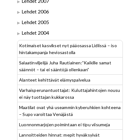
Lehdet 2007
Lehdet 2006
Lehdet 2005
Lehdet 2004
Kotimaiset kasvikset nyt pääosassa Lidlissä – iso
hintakampanja heviosastolla
Salaatinviljelijä Juha Rautiainen:”Kaikille samat
säännöt – tai ei sääntöjä ollenkaan”
Alanteet kehittävät elämyspalvelua
Varhaisperunantuottajat: Kuluttajahintojen nousu
ei näy tuottajan kukkarossa
Maatilat ovat yhä useammin kyberuhkien kohteena
– Supo varoittaa Venäjästä
Luonnonmarjojen poimintaan ei tipu viisumeja
Lannoitteiden hinnat: mepit hyväksyivät