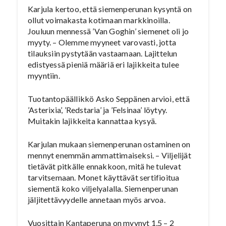
Karjula kertoo, että siemenperunan kysyntä on
ollut voimakasta kotimaan markkinoilla.
Jouluun mennessä ’Van Goghin’ siemenet oli jo
myyty. – Olemme myyneet varovasti, jotta
tilauksiin pystytään vastaamaan. Lajittelun
edistyessä pieniä määriä eri lajikkeita tulee
myyntiin.
Tuotantopäällikkö Asko Seppänen arvioi, että
’Asterixia’, ’Redstaria’ ja ’Felsinaa’ löytyy.
Muitakin lajikkeita kannattaa kysyä.
Karjulan mukaan siemenperunan ostaminen on
mennyt enemmän ammattimaiseksi. – Viljelijät
tietävät pitkälle ennakkoon, mitä he tulevat
tarvitsemaan. Monet käyttävät sertifioitua
siementä koko viljelyalalla. Siemenperunan
jäljitettävyydelle annetaan myös arvoa.
Vuosittain Kantaperuna on myynyt 1,5 – 2