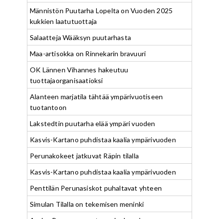
Männistön Puutarha Lopelta on Vuoden 2025
kukkien laatutuottaja
Salaatteja Wääksyn puutarhasta
Maa-artisokka on Rinnekarin bravuuri
OK Lännen Vihannes hakeutuu
tuottajaorganisaatioksi
Alanteen marjatila tähtää ympärivuotiseen
tuotantoon
Lakstedtin puutarha elää ympäri vuoden
Kasvis-Kartano puhdistaa kaalia ympärivuoden
Perunakokeet jatkuvat Räpin tilalla
Kasvis-Kartano puhdistaa kaalia ympärivuoden
Penttilän Perunasiskot puhaltavat yhteen
Simulan Tilalla on tekemisen meninki