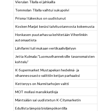
Vierulan Tilalla ei jahkailla
Tommolan Tilalla vaihtui sukupolvi
Prisma Itäkeskus on uudistunut
Kosken Marjat keräsi talvituotannosta kokemusta
Honkasen puutarhassa kehitetään Viherlinkin
automaatiota
Lähifarmi tuli mukaan vertikaaliviljelyyn
Jetta Kulmala:”Luomuvihanneksille tavanomaisten
kohtelu”
K-Supermarket Mustapekan hedelmä- ja
vihannesosasto valittiin ketjun parhaaksi
Ketteryys on Nurmitarhojen valtti
MOT mollasi mansikkatiloja
Mäntsälän sai uudistetun K-Citymarketin
Edullista lämpöä biolämpökontilla