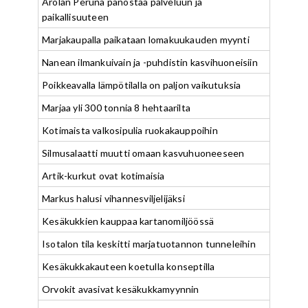
Arolan Peruna panostaa palveluun ja
paikallisuuteen
Marjakaupalla paikataan lomakuukauden myynti
Nanean ilmankuivain ja -puhdistin kasvihuoneisiin
Poikkeavalla lämpötilalla on paljon vaikutuksia
Marjaa yli 300 tonnia 8 hehtaarilta
Kotimaista valkosipulia ruokakauppoihin
Silmusalaatti muutti omaan kasvuhuoneeseen
Artik-kurkut ovat kotimaisia
Markus halusi vihannesviljelijäksi
Kesäkukkien kauppaa kartanomiljöössä
Isotalon tila keskitti marjatuotannon tunneleihin
Kesäkukkakauteen koetulla konseptilla
Orvokit avasivat kesäkukkamyynnin