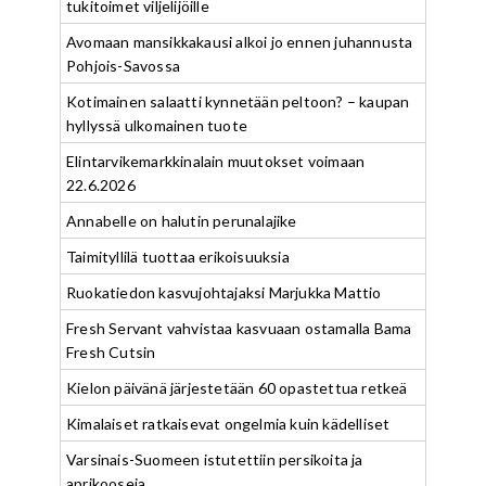
tukitoimet viljelijöille
Avomaan mansikkakausi alkoi jo ennen juhannusta
Pohjois-Savossa
Kotimainen salaatti kynnetään peltoon? – kaupan
hyllyssä ulkomainen tuote
Elintarvikemarkkinalain muutokset voimaan
22.6.2026
Annabelle on halutin perunalajike
Taimityllilä tuottaa erikoisuuksia
Ruokatiedon kasvujohtajaksi Marjukka Mattio
Fresh Servant vahvistaa kasvuaan ostamalla Bama
Fresh Cutsin
Kielon päivänä järjestetään 60 opastettua retkeä
Kimalaiset ratkaisevat ongelmia kuin kädelliset
Varsinais-Suomeen istutettiin persikoita ja
aprikooseja