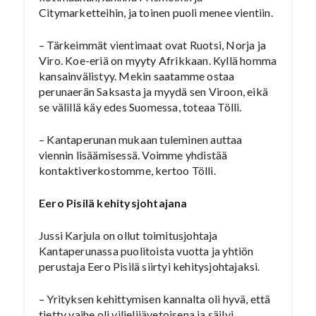
Citymarketteihin, ja toinen puoli menee vientiin.
– Tärkeimmät vientimaat ovat Ruotsi, Norja ja
Viro. Koe-eriä on myyty Afrikkaan. Kyllä homma
kansainvälistyy. Mekin saatamme ostaa
perunaerän Saksasta ja myydä sen Viroon, eikä
se välillä käy edes Suomessa, toteaa Tölli.
– Kantaperunan mukaan tuleminen auttaa
viennin lisäämisessä. Voimme yhdistää
kontaktiverkostomme, kertoo Tölli.
Eero Pisilä kehitysjohtajana
Jussi Karjula on ollut toimitusjohtaja
Kantaperunassa puolitoista vuotta ja yhtiön
perustaja Eero Pisilä siirtyi kehitysjohtajaksi.
– Yrityksen kehittymisen kannalta oli hyvä, että
tietty vaihe oli viljelijävetoisena ja säilyi