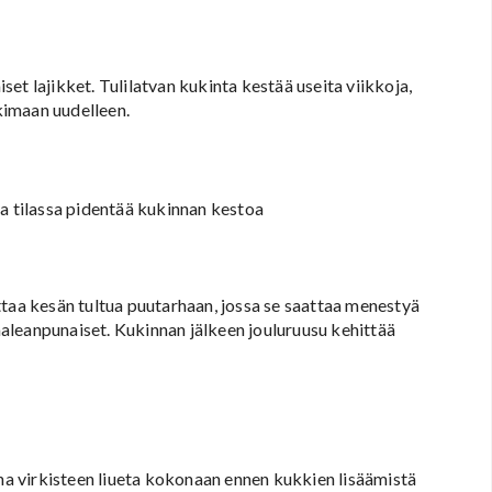
iset lajikket. Tulilatvan kukinta kestää useita viikkoja,
kimaan uudelleen.
sa tilassa pidentää kukinnan kestoa
ttaa kesän tultua puutarhaan, jossa se saattaa menestyä
vaaleanpunaiset. Kukinnan jälkeen jouluruusu kehittää
a virkisteen liueta kokonaan ennen kukkien lisäämistä