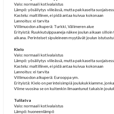
Valo: normaali kotivalaistus
Lämpö: yösäilytys viileässä, mutta pakkaselta suojaises
Kastelu: maltillinen, ei pidä antaa kuivua kokonaan
Lannoitus: ei tarvita
Villimuodon alkuperä: Turkki, Välimeren alue
Erityistä: Ruukkutulppaaneja näkee joulun aikaan silloi
aikana. Perinteiset sipuleineen myytävät joulun istutustu
Kielo
Valo: normaali kotivalaistus
Lämpö: yösäilytys viileässä, mutta pakkaselta suojaises
Kastelu: maltillinen, ei pidä antaa kuivua kokonaan
Lannoitus: ei tarvita
Villimuodon alkuperä: Eurooppa ym.
Erityistä: Kielo on perinteisimpiä joulukukkiamme, jon
Viime vuosina se on kuitenkin ilmaantunut takaisin joul
Tulilatva
Valo: normaali kotivalaistus
Lämpö: huoneenlämpö