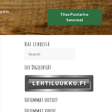
lpailu
Tilaa Puutarha-
Sanomat
Hae lehdistä
Lue Digilehtiä!
Uusimmat uutiset
Uusimmat videot