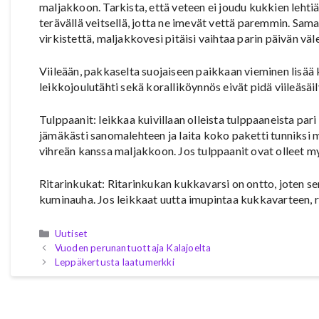
maljakkoon. Tarkista, että veteen ei joudu kukkien lehti
terävällä veitsellä, jotta ne imevät vettä paremmin. Samall
virkistettä, maljakkovesi pitäisi vaihtaa parin päivän vä
Viileään, pakkaselta suojaiseen paikkaan vieminen lisää 
leikkojoulutähti sekä koralliköynnös eivät pidä viileäsäi
Tulppaanit: leikkaa kuivillaan olleista tulppaaneista pari
jämäkästi sanomalehteen ja laita koko paketti tunniksi 
vihreän kanssa maljakkoon. Jos tulppaanit ovat olleet my
Ritarinkukat: Ritarinkukan kukkavarsi on ontto, joten se
kuminauha. Jos leikkaat uutta imupintaa kukkavarteen, r
Kategoriat
Uutiset
Vuoden perunantuottaja Kalajoelta
Leppäkertusta laatumerkki