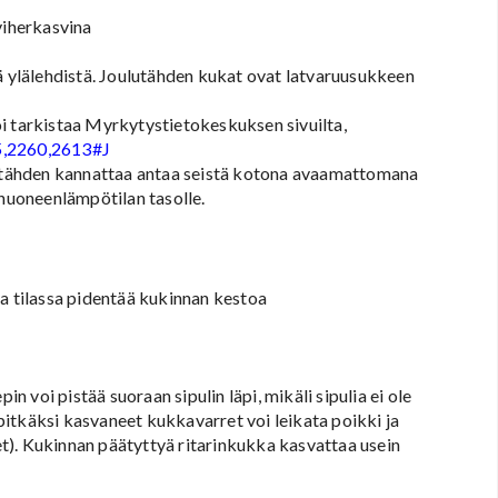
viherkasvina
tä ylälehdistä. Joulutähden kukat ovat latvaruusukkeen
i tarkistaa Myrkytystietokeskuksen sivuilta,
65,2260,2613#J
ulutähden kannattaa antaa seistä kotona avaamattomana
 huoneenlämpötilan tasolle.
sa tilassa pidentää kukinnan kestoa
in voi pistää suoraan sipulin läpi, mikäli sipulia ei ole
itkäksi kasvaneet kukkavarret voi leikata poikki ja
t). Kukinnan päätyttyä ritarinkukka kasvattaa usein