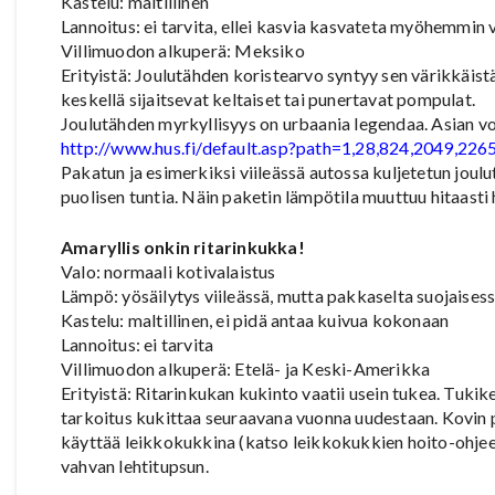
Kastelu: maltillinen
Lannoitus: ei tarvita, ellei kasvia kasvateta myöhemmin 
Villimuodon alkuperä: Meksiko
Erityistä: Joulutähden koristearvo syntyy sen värikkäis
keskellä sijaitsevat keltaiset tai punertavat pompulat.
Joulutähden myrkyllisyys on urbaania legendaa. Asian vo
http://www.hus.fi/default.asp?path=1,28,824,2049,22
Pakatun ja esimerkiksi viileässä autossa kuljetetun jo
puolisen tuntia. Näin paketin lämpötila muuttuu hitaasti
Amaryllis onkin ritarinkukka!
Valo: normaali kotivalaistus
Lämpö: yösäilytys viileässä, mutta pakkaselta suojaises
Kastelu: maltillinen, ei pidä antaa kuivua kokonaan
Lannoitus: ei tarvita
Villimuodon alkuperä: Etelä- ja Keski-Amerikka
Erityistä: Ritarinkukan kukinto vaatii usein tukea. Tukikep
tarkoitus kukittaa seuraavana vuonna uudestaan. Kovin p
käyttää leikkokukkina (katso leikkokukkien hoito-ohjee
vahvan lehtitupsun.