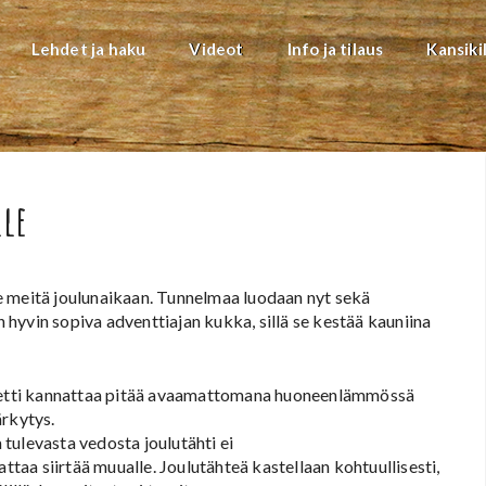
Lehdet ja haku
Videot
Info ja tilaus
Kansiki
lle
e meitä joulunaikaan. Tunnelmaa luodaan nyt sekä
n hyvin sopiva adventtiajan kukka, sillä se kestää kauniina
paketti kannattaa pitää avaamattomana huoneenlämmössä
ärkytys.
a tulevasta vedosta joulutähti ei
ttaa siirtää muualle. Joulutähteä kastellaan kohtuullisesti,