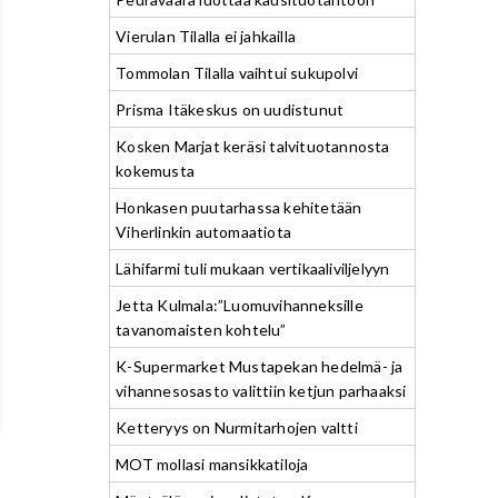
Vierulan Tilalla ei jahkailla
Tommolan Tilalla vaihtui sukupolvi
Prisma Itäkeskus on uudistunut
Kosken Marjat keräsi talvituotannosta
kokemusta
Honkasen puutarhassa kehitetään
Viherlinkin automaatiota
Lähifarmi tuli mukaan vertikaaliviljelyyn
Jetta Kulmala:”Luomuvihanneksille
tavanomaisten kohtelu”
K-Supermarket Mustapekan hedelmä- ja
vihannesosasto valittiin ketjun parhaaksi
Ketteryys on Nurmitarhojen valtti
MOT mollasi mansikkatiloja