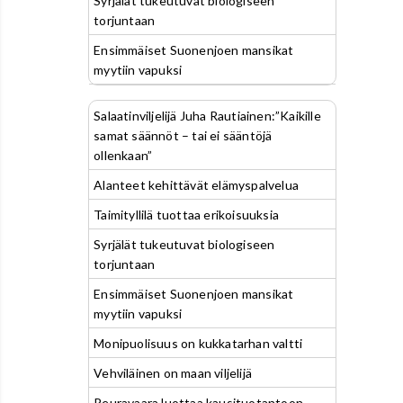
Syrjälät tukeutuvat biologiseen
torjuntaan
Ensimmäiset Suonenjoen mansikat
myytiin vapuksi
Salaatinviljelijä Juha Rautiainen:”Kaikille
samat säännöt – tai ei sääntöjä
ollenkaan”
Alanteet kehittävät elämyspalvelua
Taimityllilä tuottaa erikoisuuksia
Syrjälät tukeutuvat biologiseen
torjuntaan
Ensimmäiset Suonenjoen mansikat
myytiin vapuksi
Monipuolisuus on kukkatarhan valtti
Vehviläinen on maan viljelijä
Peuravaara luottaa kausituotantoon