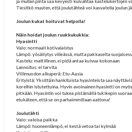
ja mullan pinta saa kevyesti kuivahtaa kastelukertojen väli
Tiesitkö muuten, että joulutähteä voi kasvatella joulun j
Joulun kukat hoituvat helpolla!
Näin hoidat joulun ruukkukukkia:
Hyasintti
Valo: normaali kotivalaistus
Lämpö: yösäilytys viileässä, mutta pakkaselta suojaises
Kastelu: maltillinen, ei pidä antaa kuivua kokonaan
Lannoitus: ei tarvita
Villimuodon alkuperä: Etu-Aasia
Erityistä: Yksittäin hankituista hyasinteista saa näyttävi
koreihin istutettuina. Hyvin avoinainen hyasintti on myös
pitkään. Hyasintin voi tukea pistämällä tukikepin suoraan
etukäteen, että se on parhaimmillaan aattona!
Joulutähti
Valo: valoisa paikka
Lämpö: huoneenlämpö, ei kestä vetoa tai kylmää