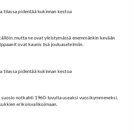
sa tilassa pidentää kukinnan kestoa
n tällöin, mutta ne ovat yleistymässä enemmänkin kevään
lppaanit ovat kaunis lisä jouluasetelmiin.
sa tilassa pidentää kukinnan kestoa
ka suosio notkahti 1960-luvulta useaksi vuosikymmeneksi.
ukukkien erikoisvalikoimaan.