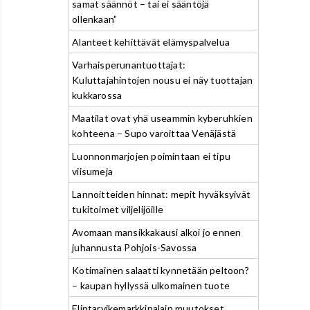
samat säännöt – tai ei sääntöjä
ollenkaan”
Alanteet kehittävät elämyspalvelua
Varhaisperunantuottajat:
Kuluttajahintojen nousu ei näy tuottajan
kukkarossa
Maatilat ovat yhä useammin kyberuhkien
kohteena – Supo varoittaa Venäjästä
Luonnonmarjojen poimintaan ei tipu
viisumeja
Lannoitteiden hinnat: mepit hyväksyivät
tukitoimet viljelijöille
Avomaan mansikkakausi alkoi jo ennen
juhannusta Pohjois-Savossa
Kotimainen salaatti kynnetään peltoon?
– kaupan hyllyssä ulkomainen tuote
Elintarvikemarkkinalain muutokset