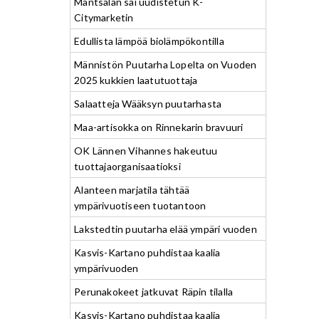
Mäntsälän sai uudistetun K-
Citymarketin
Edullista lämpöä biolämpökontilla
Männistön Puutarha Lopelta on Vuoden
2025 kukkien laatutuottaja
Salaatteja Wääksyn puutarhasta
Maa-artisokka on Rinnekarin bravuuri
OK Lännen Vihannes hakeutuu
tuottajaorganisaatioksi
Alanteen marjatila tähtää
ympärivuotiseen tuotantoon
Lakstedtin puutarha elää ympäri vuoden
Kasvis-Kartano puhdistaa kaalia
ympärivuoden
Perunakokeet jatkuvat Räpin tilalla
Kasvis-Kartano puhdistaa kaalia