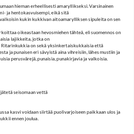
umaan hieman erheellisesti amaryllikseksi. Varsinainen
ni- ja hentokasvuisempi, eikä sitä
valkoisin kukin kukkivan aitoamarylliksen sipuleita on sen
rkoittaa oikeastaan hevosmiehen tähteä, eli suomennos on
isia lajikkeita, jotka on
. Ritarinkukkia on sekä yksinkertaiskukkaisia että
sta ja punaisen eri sävyistä aina vihreisiin, lähes mustiin ja
uisia perusvärejä, punaisia, punakirjavia ja valkoisia.
i jätetä seisomaan vettä
ussa kasvi voidaan siirtää puolivarjoiseen paikkaan ulos ja
kukkii ennen joulua.