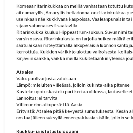
Komeaa ritarinkukkaa on meillä vanhastaan totuttu kuts
aitoamaryllis, Amaryllis belladonna, on ritarinkukkaa pie
useinkaan näe kukkivana kaupoissa. Vaaleanpunaisin tai 
sijaan satunnaisesti saatavilla.
Ritarinkukka kuuluu Hippeastrum-sukuun. Suvun nimi ta
varsin osuva. Ritarinkukasta on tarjolla huikea määrä erila
saatu aikaan risteyttämällä alkuperäisiä luonnonkantoja
kerrottuja. Kukkien värikirjo ulottuu valkoisesta, keltaise
kirjaviin saakka, vaikka meillä kukitetaankin yleensä joul
Atsalea
Valo: puolivarjosta valoisaan
Lämpö: mieluiten viileässä, jolloin kukinta-aika pitenee
Kastelu: upotuskastelu pari kertaa viikossa, lautaselle e
Lannoitus: ei tarvita
Villimuodon alkuperä: Itä-Aasia
Erityistä: Atsalea pitää kevyestä sumutuksesta. Kesän al
nostaa jälleen syksyllä ennen pakkasia sisälle, jolloin se 
Ruukku- ja istutustulppaani