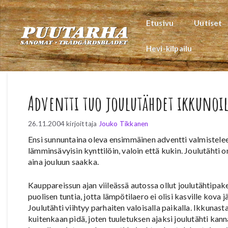
Siirry
sisältöön
Etusivu
Uutiset
Hevi-kilpailu
Adventti tuo joulutähdet ikkunoi
26.11.2004
kirjoittaja
Jouko Tikkanen
Ensi sunnuntaina oleva ensimmäinen adventti valmistele
lämminsävyisin kynttilöin, valoin että kukin. Joulutähti o
aina jouluun saakka.
Kauppareissun ajan viileässä autossa ollut joulutähti
puolisen tuntia, jotta lämpötilaero ei olisi kasville kova j
Joulutähti viihtyy parhaiten valoisalla paikalla. Ikkunast
kuitenkaan pidä, joten tuuletuksen ajaksi joulutähti kanna