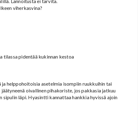
llä. Lannoitusta ei tarvita.
älkeen viherkasvina?
sa tilassa pidentää kukinnan kestoa
ä ja helppohoitoisia asetelmia isompiin ruukkuihin tai
 jäätyneenä oivallinen pihakoriste, jos pakkasia jatkuu
 sipulin läpi. Hyasintti kannattaa hankkia hyvissä ajoin