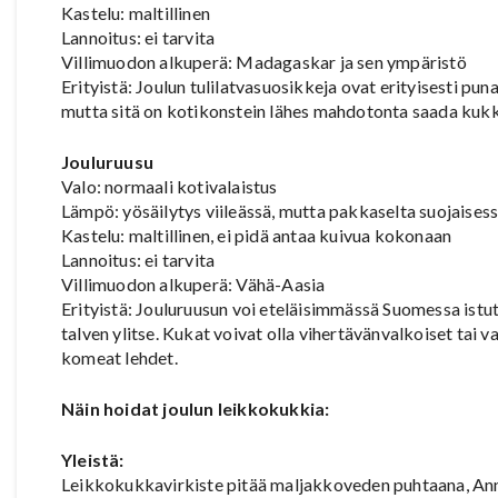
Kastelu: maltillinen
Lannoitus: ei tarvita
Villimuodon alkuperä: Madagaskar ja sen ympäristö
Erityistä: Joulun tulilatvasuosikkeja ovat erityisesti puna
mutta sitä on kotikonstein lähes mahdotonta saada kuk
Jouluruusu
Valo: normaali kotivalaistus
Lämpö: yösäilytys viileässä, mutta pakkaselta suojaises
Kastelu: maltillinen, ei pidä antaa kuivua kokonaan
Lannoitus: ei tarvita
Villimuodon alkuperä: Vähä-Aasia
Erityistä: Jouluruusun voi eteläisimmässä Suomessa istu
talven ylitse. Kukat voivat olla vihertävänvalkoiset tai 
komeat lehdet.
Näin hoidat joulun leikkokukkia:
Yleistä:
Leikkokukkavirkiste pitää maljakkoveden puhtaana, Ann