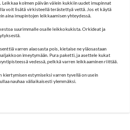
ä. Leikkaa kolmen päivän välein kukkiin uudet imupinnat
a voit lisätä virkisteellä terästettyä vettä. Jos et käytä
lein aina imupintojen leikkaamisen yhteydessä.
kestoa suurimmalle osalle leikkokukista. Orkideat ja
lytyksestä.
 senttiä varren alaosasta pois, kietaise ne yläosastaan
maljakkoon imeytymään. Pura paketti, ja asettele kukat
yntipisteessä vedessä, pelkkä varren leikkaaminen riittää.
n kiertymisen estymiseksi varren tyvellä on usein
ullaa nauhaa väliaikaisesti ylemmäksi.