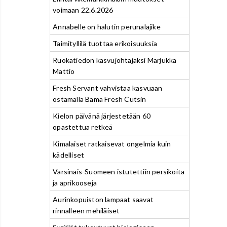
voimaan 22.6.2026
Annabelle on halutin perunalajike
Taimityllilä tuottaa erikoisuuksia
Ruokatiedon kasvujohtajaksi Marjukka
Mattio
Fresh Servant vahvistaa kasvuaan
ostamalla Bama Fresh Cutsin
Kielon päivänä järjestetään 60
opastettua retkeä
Kimalaiset ratkaisevat ongelmia kuin
kädelliset
Varsinais-Suomeen istutettiin persikoita
ja aprikooseja
Aurinkopuiston lampaat saavat
rinnalleen mehiläiset