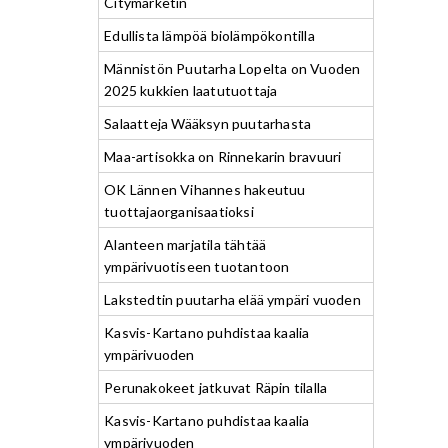
Citymarketin
Edullista lämpöä biolämpökontilla
Männistön Puutarha Lopelta on Vuoden
2025 kukkien laatutuottaja
Salaatteja Wääksyn puutarhasta
Maa-artisokka on Rinnekarin bravuuri
OK Lännen Vihannes hakeutuu
tuottajaorganisaatioksi
Alanteen marjatila tähtää
ympärivuotiseen tuotantoon
Lakstedtin puutarha elää ympäri vuoden
Kasvis-Kartano puhdistaa kaalia
ympärivuoden
Perunakokeet jatkuvat Räpin tilalla
Kasvis-Kartano puhdistaa kaalia
ympärivuoden