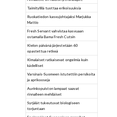
Taimityllilä tuottaa erikoisuuksia
Ruokatiedon kasvujohtajaksi Marjukka
Mattio
Fresh Servant vahvistaa kasvuaan
ostamalla Bama Fresh Cutsin
Kielon päivänä järjestetään 60
opastettua retkeä
Kimalaiset ratkaisevat ongelmia kuin
kädelliset
Varsinais-Suomeen istutettiin persikoita
ja aprikooseja
Aurinkopuiston lampaat saavat
rinnalleen mehiläiset
Syrjälät tukeutuvat biologiseen
torjuntaan