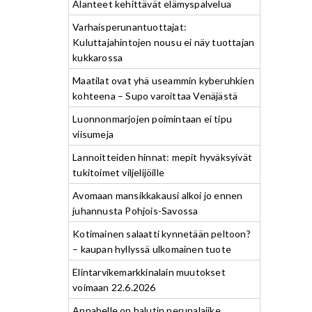
Alanteet kehittävät elämyspalvelua
Varhaisperunantuottajat:
Kuluttajahintojen nousu ei näy tuottajan
kukkarossa
Maatilat ovat yhä useammin kyberuhkien
kohteena – Supo varoittaa Venäjästä
Luonnonmarjojen poimintaan ei tipu
viisumeja
Lannoitteiden hinnat: mepit hyväksyivät
tukitoimet viljelijöille
Avomaan mansikkakausi alkoi jo ennen
juhannusta Pohjois-Savossa
Kotimainen salaatti kynnetään peltoon?
– kaupan hyllyssä ulkomainen tuote
Elintarvikemarkkinalain muutokset
voimaan 22.6.2026
Annabelle on halutin perunalajike