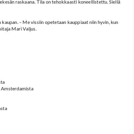
ekesän raskaana. Tila on tehokkaasti koneellistettu. Siellä
 kaupan. – Me vissiin opetetaan kauppiaat niin hyvin, kun
itaja Mari Valjus.
sta
ti Amsterdamista
asta