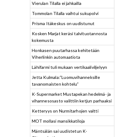
Vierulan Tilalla ei jahkailla
Tommolan Tilalla vaihtui sukupolvi
Prisma Itäkeskus on uudistunut
Kosken Marjat keräsi talvituotannosta
kokemusta
Honkasen puutarhassa kehitetään
Viherlinkin automaatiota
Lähifarmi tuli mukaan vertikaaliviljelyyn
Jetta Kulmala:”Luomuvihanneksille
tavanomaisten kohtelu”
K-Supermarket Mustapekan hedelmä- ja
vihannesosasto valittiin ketjun parhaaksi
Ketteryys on Nurmitarhojen valtti
MOT mollasi mansikkatiloja
Mäntsälän sai uudistetun K-