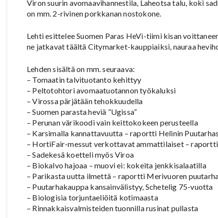
Viron suurin avomaavihannestila, Laheotsa talu, koki sad
on mm. 2-rivinen porkkanan nostokone.
Lehti esittelee Suomen Paras HeVi-tiimi kisan voittaneen
ne jatkavat täältä Citymarket-kauppiaiksi, nauraa heviho
Lehden sisältä on mm. seuraava:
– Tomaatin talvituotanto kehittyy
– Peltotohtori avomaatuotannon työkaluksi
– Virossa pärjätään tehokkuudella
– Suomen parasta heviä ”Ugissa”
– Perunan värikoodi vain keittokokeen perusteella
– Karsimalla kannattavuutta – raportti Helinin Puutarha
– HortiFair-messut verkottavat ammattilaiset – raport
– Sadekesä koetteli myös Viroa
– Biokalvo hajoaa – muovi ei: kokeita jenkkisalaatilla
– Parikasta uutta ilmettä – raportti Merivuoren puutarh
– Puutarhakauppa kansainvälistyy, Schetelig 75-vuotta
– Biologisia torjuntaeliöitä kotimaasta
– Rinnakkaisvalmisteiden tuonnilla rusinat pullasta