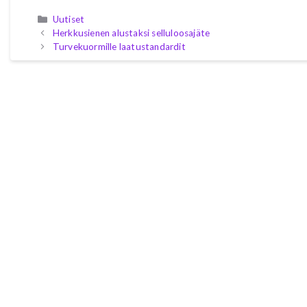
Kategoriat
Uutiset
Herkkusienen alustaksi selluloosajäte
Turvekuormille laatustandardit