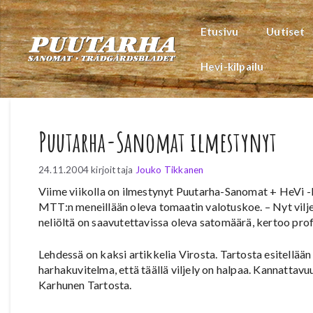
Siirry
sisältöön
Etusivu
Uutiset
Hevi-kilpailu
Puutarha-Sanomat ilmestynyt
24.11.2004
kirjoittaja
Jouko Tikkanen
Viime viikolla on ilmestynyt Puutarha-Sanomat + HeVi -
MTT:n meneillään oleva tomaatin valotuskoe. – Nyt viljel
neliöltä on saavutettavissa oleva satomäärä, kertoo pro
Lehdessä on kaksi artikkelia Virosta. Tartosta esitellään 
harhakuvitelma, että täällä viljely on halpaa. Kannattav
Karhunen Tartosta.