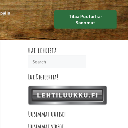
lpailu
Tilaa Puutarha-
Sanomat
Hae lehdistä
Lue Digilehtiä!
Uusimmat uutiset
Uusimmat videot