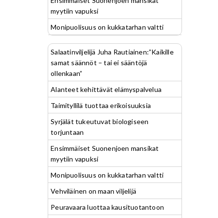
Ensimmäiset Suonenjoen mansikat
myytiin vapuksi
Monipuolisuus on kukkatarhan valtti
Salaatinviljelijä Juha Rautiainen:”Kaikille
samat säännöt – tai ei sääntöjä
ollenkaan”
Alanteet kehittävät elämyspalvelua
Taimityllilä tuottaa erikoisuuksia
Syrjälät tukeutuvat biologiseen
torjuntaan
Ensimmäiset Suonenjoen mansikat
myytiin vapuksi
Monipuolisuus on kukkatarhan valtti
Vehviläinen on maan viljelijä
Peuravaara luottaa kausituotantoon