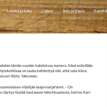
Lehdet ja haku
Videot
Info ja tilaus
Kansiki
lehden tämän vuoden kahdeksas numero. Siinä esitellään
ytekniikkaa on saatu kehitettyä niin, että sata kiloa
fessori Risto Tahvonen.
suomalaisen viljelijän laaja marjafarmi. – On
uus täytyy löytää tuotannon tehokkuudesta, kertoo Kari