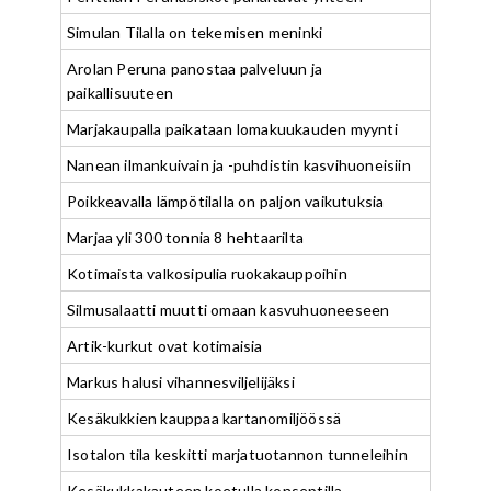
Simulan Tilalla on tekemisen meninki
Arolan Peruna panostaa palveluun ja
paikallisuuteen
Marjakaupalla paikataan lomakuukauden myynti
Nanean ilmankuivain ja -puhdistin kasvihuoneisiin
Poikkeavalla lämpötilalla on paljon vaikutuksia
Marjaa yli 300 tonnia 8 hehtaarilta
Kotimaista valkosipulia ruokakauppoihin
Silmusalaatti muutti omaan kasvuhuoneeseen
Artik-kurkut ovat kotimaisia
Markus halusi vihannesviljelijäksi
Kesäkukkien kauppaa kartanomiljöössä
Isotalon tila keskitti marjatuotannon tunneleihin
Kesäkukkakauteen koetulla konseptilla