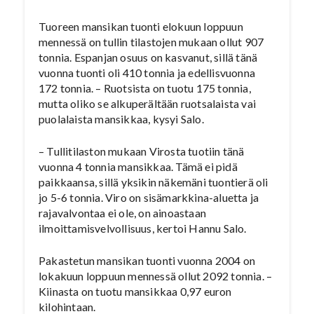
Tuoreen mansikan tuonti elokuun loppuun
mennessä on tullin tilastojen mukaan ollut 907
tonnia. Espanjan osuus on kasvanut, sillä tänä
vuonna tuonti oli 410 tonnia ja edellisvuonna
172 tonnia. – Ruotsista on tuotu 175 tonnia,
mutta oliko se alkuperältään ruotsalaista vai
puolalaista mansikkaa, kysyi Salo.
– Tullitilaston mukaan Virosta tuotiin tänä
vuonna 4 tonnia mansikkaa. Tämä ei pidä
paikkaansa, sillä yksikin näkemäni tuontierä oli
jo 5-6 tonnia. Viro on sisämarkkina-aluetta ja
rajavalvontaa ei ole, on ainoastaan
ilmoittamisvelvollisuus, kertoi Hannu Salo.
Pakastetun mansikan tuonti vuonna 2004 on
lokakuun loppuun mennessä ollut 2092 tonnia. –
Kiinasta on tuotu mansikkaa 0,97 euron
kilohintaan.