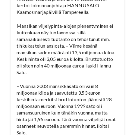
kertoi toiminnanjohtaja HANNU SALO
Kaamosmarjapäivillä Tampereella.
Mansikan viljelypinta-alojen pienentyminen ei
kuitenkaan näy tuotannossa, sillä
samanaikaisesti tuotanto on tehostunut mm.
tihkukastelun ansiosta. – Viime kesänä
mansikan sadon määrä oli 13,5 miljoonaa kiloa.
Keskihinta oli 3,05 euroa kilolta. Bruttotuotto
oli siten noin 40 miljoonaa euroa, laski Hannu
Salo.
– Vuonna 2003 mansikkasato oli vain 8
miljoonaa kiloa ja saavutettu 3,53 euron
keskihinta merkitsi bruttotuoton jäämistä 28
miljoonaan euroon. Vuonna 1999 sato oli
samansuuruinen kuin tänäkin vuonna, mutta
hinta jäi 1,95 euroon. Tänä vuonna viljelijät ovat
osanneet neuvotella paremmin hinnat, iloitsi
Salo.