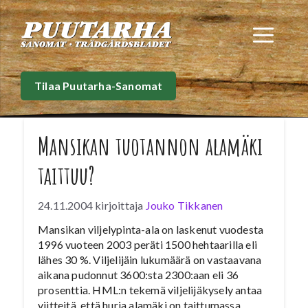
Siirry
sisältöön
Val
Tilaa Puutarha-Sanomat
Mansikan tuotannon alamäki
taittuu?
24.11.2004
kirjoittaja
Jouko Tikkanen
Mansikan viljelypinta-ala on laskenut vuodesta
1996 vuoteen 2003 peräti 1500 hehtaarilla eli
lähes 30 %. Viljelijäin lukumäärä on vastaavana
aikana pudonnut 3600:sta 2300:aan eli 36
prosenttia. HML:n tekemä viljelijäkysely antaa
viitteitä, että hurja alamäki on taittumassa,