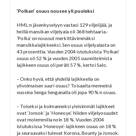
’Polkan’ osuus nousee yli puoleksi
HML:n jäsenkyselyyn vastasi 129 viljelijää, ja
heillä mansikan viljelyala oli 368 hehtaaria.-
’Polka’ on noussut merkittävimmäksi
mansikkalajikkeeksi. Sen osuus viljelyalasta on
43 prosenttia. Vuoden 2004 istutuksista ’Polkan’
osuus oli 52 % ja vuoden 2005 suunnitelmista
lajikkeen osuus oli peräti 57 %, kertoi Salo.
– Onko hyvä, että yhdellä lajikkeella on
ylivoimaisen suuri osuus? Toisaalta menneinä
vuosina Senga Senganalla oli jopa 90 %:n osuus.
– Toiseksi ja kolmanneksi yleisimmät lajikkeet
ovat ’Jonsok’ ja ’Honeoye’. Niiden viljelyosuudet
ovat molemmilla noin 18 %. Vuoden 2004
istutuksissa ’Honeoye’-lajikkeen osuus on 18 %
ja seuraavaksi tulevat Korona, Bounty ja Jonsok.