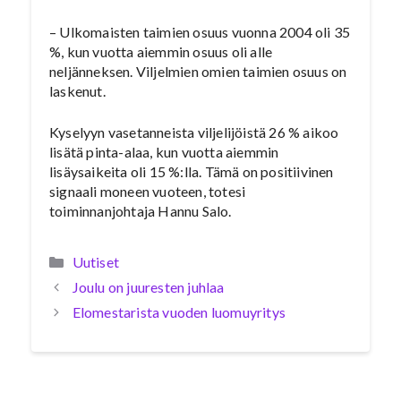
– Ulkomaisten taimien osuus vuonna 2004 oli 35
%, kun vuotta aiemmin osuus oli alle
neljänneksen. Viljelmien omien taimien osuus on
laskenut.
Kyselyyn vasetanneista viljelijöistä 26 % aikoo
lisätä pinta-alaa, kun vuotta aiemmin
lisäysaikeita oli 15 %:lla. Tämä on positiivinen
signaali moneen vuoteen, totesi
toiminnanjohtaja Hannu Salo.
Kategoriat
Uutiset
Joulu on juuresten juhlaa
Elomestarista vuoden luomuyritys