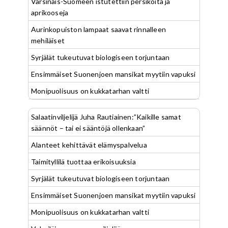
Varsinais-Suomeen istutettiin persikoita ja
aprikooseja
Aurinkopuiston lampaat saavat rinnalleen
mehiläiset
Syrjälät tukeutuvat biologiseen torjuntaan
Ensimmäiset Suonenjoen mansikat myytiin vapuksi
Monipuolisuus on kukkatarhan valtti
Salaatinviljelijä Juha Rautiainen:”Kaikille samat
säännöt – tai ei sääntöjä ollenkaan”
Alanteet kehittävät elämyspalvelua
Taimityllilä tuottaa erikoisuuksia
Syrjälät tukeutuvat biologiseen torjuntaan
Ensimmäiset Suonenjoen mansikat myytiin vapuksi
Monipuolisuus on kukkatarhan valtti