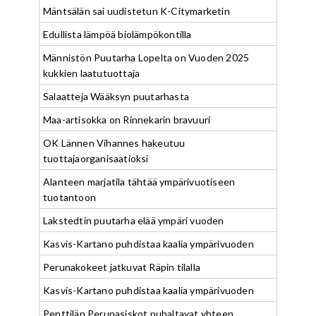
Mäntsälän sai uudistetun K-Citymarketin
Edullista lämpöä biolämpökontilla
Männistön Puutarha Lopelta on Vuoden 2025
kukkien laatutuottaja
Salaatteja Wääksyn puutarhasta
Maa-artisokka on Rinnekarin bravuuri
OK Lännen Vihannes hakeutuu
tuottajaorganisaatioksi
Alanteen marjatila tähtää ympärivuotiseen
tuotantoon
Lakstedtin puutarha elää ympäri vuoden
Kasvis-Kartano puhdistaa kaalia ympärivuoden
Perunakokeet jatkuvat Räpin tilalla
Kasvis-Kartano puhdistaa kaalia ympärivuoden
Penttilän Perunasiskot puhaltavat yhteen