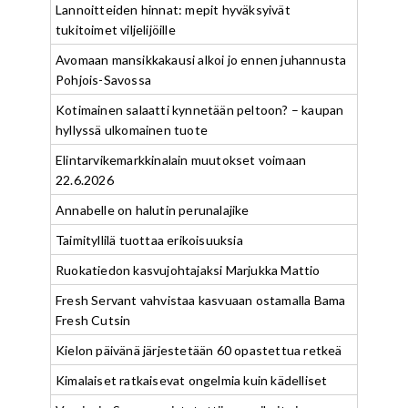
Lannoitteiden hinnat: mepit hyväksyivät
tukitoimet viljelijöille
Avomaan mansikkakausi alkoi jo ennen juhannusta
Pohjois-Savossa
Kotimainen salaatti kynnetään peltoon? – kaupan
hyllyssä ulkomainen tuote
Elintarvikemarkkinalain muutokset voimaan
22.6.2026
Annabelle on halutin perunalajike
Taimityllilä tuottaa erikoisuuksia
Ruokatiedon kasvujohtajaksi Marjukka Mattio
Fresh Servant vahvistaa kasvuaan ostamalla Bama
Fresh Cutsin
Kielon päivänä järjestetään 60 opastettua retkeä
Kimalaiset ratkaisevat ongelmia kuin kädelliset