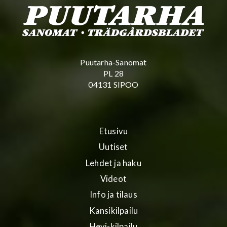
Puutarha-Sanomat
PL 28
04131 SIPOO
Etusivu
Uutiset
Lehdet ja haku
Videot
Info ja tilaus
Kansikilpailu
Hevi-kilpailu