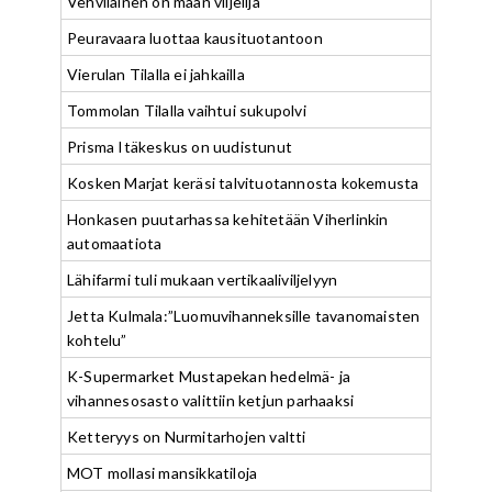
Vehviläinen on maan viljelijä
Peuravaara luottaa kausituotantoon
Vierulan Tilalla ei jahkailla
Tommolan Tilalla vaihtui sukupolvi
Prisma Itäkeskus on uudistunut
Kosken Marjat keräsi talvituotannosta kokemusta
Honkasen puutarhassa kehitetään Viherlinkin
automaatiota
Lähifarmi tuli mukaan vertikaaliviljelyyn
Jetta Kulmala:”Luomuvihanneksille tavanomaisten
kohtelu”
K-Supermarket Mustapekan hedelmä- ja
vihannesosasto valittiin ketjun parhaaksi
Ketteryys on Nurmitarhojen valtti
MOT mollasi mansikkatiloja