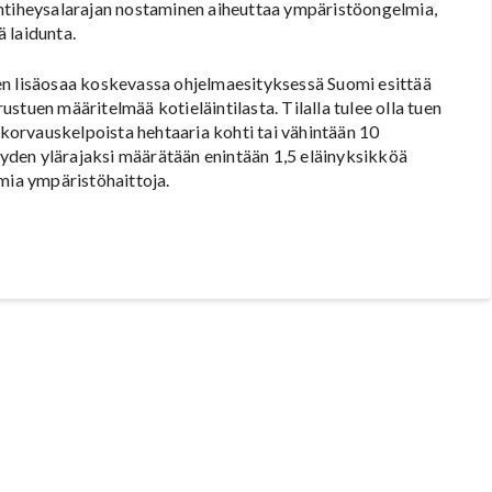
intiheysalarajan nostaminen aiheuttaa ympäristöongelmia,
 laidunta.
en lisäosaa koskevassa ohjelmaesityksessä Suomi esittää
stuen määritelmää kotieläintilasta. Tilalla tulee olla tuen
orvauskelpoista hehtaaria kohti tai vähintään 10
heyden ylärajaksi määrätään enintään 1,5 eläinyksikköä
amia ympäristöhaittoja.