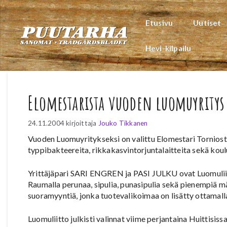
Siirry
sisältöön
Etusivu
Uutiset
Hevi-kilpailu
Elomestarista vuoden luomuyritys
24.11.2004
kirjoittaja
Jouko Tikkanen
Vuoden Luomuyritykseksi on valittu Elomestari Tornio
typpibakteereita, rikkakasvintorjuntalaitteita sekä koul
Yrittäjäpari SARI ENGREN ja PASI JULKU ovat Luomuliiton 
Raumalla perunaa, sipulia, punasipulia sekä pienempiä m
suoramyyntiä, jonka tuotevalikoimaa on lisätty ottamalla
Luomuliitto julkisti valinnat viime perjantaina Huittisi