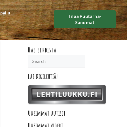
lpailu
Tilaa Puutarha-
Sanomat
Hae lehdistä
Lue Digilehtiä!
Uusimmat uutiset
Uusimmat videot