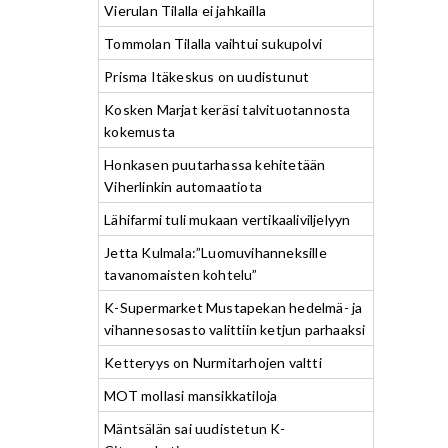
Vierulan Tilalla ei jahkailla
Tommolan Tilalla vaihtui sukupolvi
Prisma Itäkeskus on uudistunut
Kosken Marjat keräsi talvituotannosta
kokemusta
Honkasen puutarhassa kehitetään
Viherlinkin automaatiota
Lähifarmi tuli mukaan vertikaaliviljelyyn
Jetta Kulmala:”Luomuvihanneksille
tavanomaisten kohtelu”
K-Supermarket Mustapekan hedelmä- ja
vihannesosasto valittiin ketjun parhaaksi
Ketteryys on Nurmitarhojen valtti
MOT mollasi mansikkatiloja
Mäntsälän sai uudistetun K-