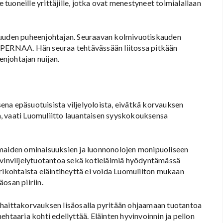
e tuoneille yrittäjille, jotka ovat menestyneet toimialallaan
 uuden puheenjohtajan. Seuraavan kolmivuotiskauden
IPERNAA. Hän seuraa tehtävässään liitossa pitkään
njohtajan nuijan.
na epäsuotuisista viljelyoloista, eivätkä korvauksen
, vaati Luomuliitto lauantaisen syyskokouksensa
ymaiden ominaisuuksien ja luonnonolojen monipuoliseen
svinviljelytuotantoa sekä kotieläimiä hyödyntämässä
rikohtaista eläintiheyttä ei voida Luomuliiton mukaan
osan piiriin.
nhaittakorvauksen lisäosalla pyritään ohjaamaan tuotantoa
htaaria kohti edellyttää. Eläinten hyvinvoinnin ja pellon