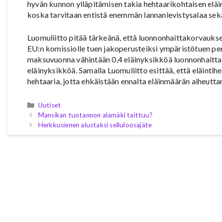
hyvän kunnon ylläpitämisen takia hehtaarikohtaisen elä
koska tarvitaan entistä enemmän lannanlevistysalaa sekä
Luomuliitto pitää tärkeänä, että luonnonhaittakorvauks
EU:n komissiolle tuen jakoperusteiksi ympäristötuen peru
maksuvuonna vähintään 0,4 eläinyksikköä luonnonhaittak
eläinyksikköä. Samalla Luomuliitto esittää, että eläinti
hehtaaria, jotta ehkäistään ennalta eläinmäärän aiheutt
Kategoriat
Uutiset
Mansikan tuotannon alamäki taittuu?
Herkkusienen alustaksi selluloosajäte