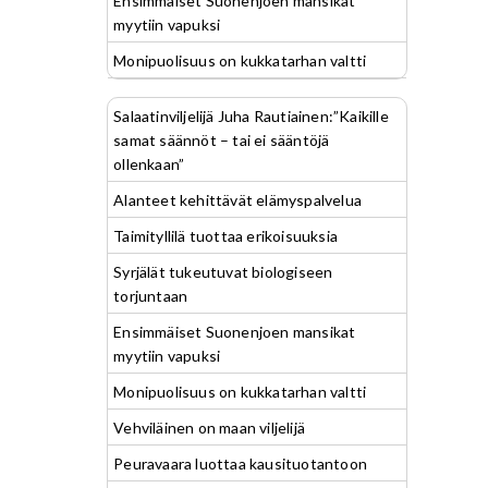
Ensimmäiset Suonenjoen mansikat
myytiin vapuksi
Monipuolisuus on kukkatarhan valtti
Salaatinviljelijä Juha Rautiainen:”Kaikille
samat säännöt – tai ei sääntöjä
ollenkaan”
Alanteet kehittävät elämyspalvelua
Taimityllilä tuottaa erikoisuuksia
Syrjälät tukeutuvat biologiseen
torjuntaan
Ensimmäiset Suonenjoen mansikat
myytiin vapuksi
Monipuolisuus on kukkatarhan valtti
Vehviläinen on maan viljelijä
Peuravaara luottaa kausituotantoon