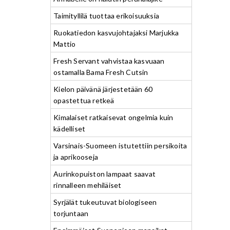
Taimityllilä tuottaa erikoisuuksia
Ruokatiedon kasvujohtajaksi Marjukka
Mattio
Fresh Servant vahvistaa kasvuaan
ostamalla Bama Fresh Cutsin
Kielon päivänä järjestetään 60
opastettua retkeä
Kimalaiset ratkaisevat ongelmia kuin
kädelliset
Varsinais-Suomeen istutettiin persikoita
ja aprikooseja
Aurinkopuiston lampaat saavat
rinnalleen mehiläiset
Syrjälät tukeutuvat biologiseen
torjuntaan