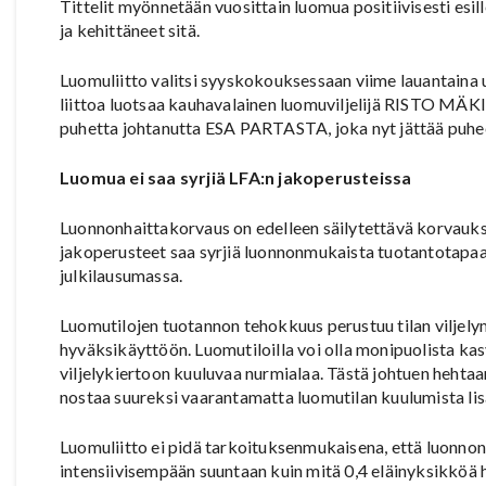
Tittelit myönnetään vuosittain luomua positiivisesti esill
ja kehittäneet sitä.
Luomuliitto valitsi syyskokouksessaan viime lauantaina
liittoa luotsaa kauhavalainen luomuviljelijä RISTO MÄK
puhetta johtanutta ESA PARTASTA, joka nyt jättää puhee
Luomua ei saa syrjiä LFA:n jakoperusteissa
Luonnonhaittakorvaus on edelleen säilytettävä korvaukse
jakoperusteet saa syrjiä luonnonmukaista tuotantotapaa
julkilausumassa.
Luomutilojen tuotannon tehokkuus perustuu tilan viljel
hyväksikäyttöön. Luomutiloilla voi olla monipuolista ka
viljelykiertoon kuuluvaa nurmialaa. Tästä johtuen hehtaa
nostaa suureksi vaarantamatta luomutilan kuulumista lisä
Luomuliitto ei pidä tarkoituksenmukaisena, että luonno
intensiivisempään suuntaan kuin mitä 0,4 eläinyksikköä he