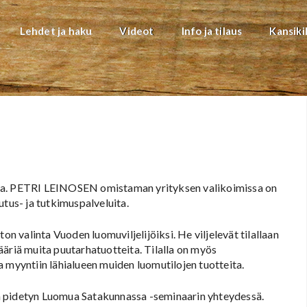
Lehdet ja haku
Videot
Info ja tilaus
Kansiki
sta. PETRI LEINOSEN omistaman yrityksen valikoimissa on
utus- ja tutkimuspalveluita.
valinta Vuoden luomuviljelijöiksi. He viljelevät tilallaan
ääriä muita puutarhatuotteita. Tilalla on myös
 myyntiin lähialueen muiden luomutilojen tuotteita.
ssa pidetyn Luomua Satakunnassa -seminaarin yhteydessä.