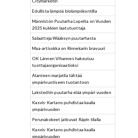
Citymarketin
Edullista lämpöä biolämpökontilla
Männistön Puutarha Lopelta on Vuoden
2025 kukkien laatutuottaja
Salaatteja Wääksyn puutarhasta
Maa-artisokka on Rinnekarin bravuuri
OK Lännen Vihannes hakeutuu
tuottajaorganisaatioksi
Alanteen marjatila tähtää
ympärivuotiseen tuotantoon
Lakstedtin puutarha elää ympäri vuoden
Kasvis-Kartano puhdistaa kaalia
ympärivuoden
Perunakokeet jatkuvat Räpin tilalla
Kasvis-Kartano puhdistaa kaalia
ympärivuoden