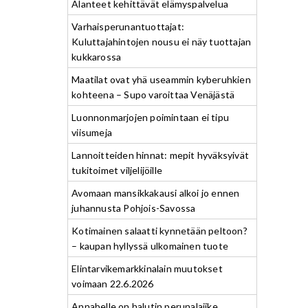
Alanteet kehittävät elämyspalvelua
Varhaisperunantuottajat:
Kuluttajahintojen nousu ei näy tuottajan
kukkarossa
Maatilat ovat yhä useammin kyberuhkien
kohteena – Supo varoittaa Venäjästä
Luonnonmarjojen poimintaan ei tipu
viisumeja
Lannoitteiden hinnat: mepit hyväksyivät
tukitoimet viljelijöille
Avomaan mansikkakausi alkoi jo ennen
juhannusta Pohjois-Savossa
Kotimainen salaatti kynnetään peltoon?
– kaupan hyllyssä ulkomainen tuote
Elintarvikemarkkinalain muutokset
voimaan 22.6.2026
Annabelle on halutin perunalajike