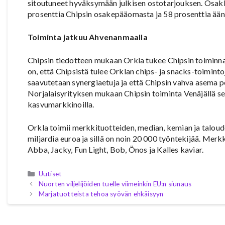
sitoutuneet hyväksymään julkisen ostotarjouksen. Osak
prosenttia Chipsin osakepääomasta ja 58 prosenttia ään
Toiminta jatkuu Ahvenanmaalla
Chipsin tiedotteen mukaan Orkla tukee Chipsin toiminn
on, että Chipsistä tulee Orklan chips- ja snacks-toimin
saavutetaan synergiaetuja ja että Chipsin vahva asema p
Norjalaisyrityksen mukaan Chipsin toiminta Venäjällä sek
kasvumarkkinoilla.
Orkla toimii merkkituotteiden, median, kemian ja taloudell
miljardia euroa ja sillä on noin 20 000 työntekijää. Mer
Abba, Jacky, Fun Light, Bob, Önos ja Kalles kaviar.
Kategoriat
Uutiset
Nuorten viljelijöiden tuelle viimeinkin EU:n siunaus
Marjatuotteista tehoa syövän ehkäisyyn