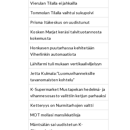
Vierulan Tilalla ei jahkailla
Tommolan Tilalla vaihtui sukupolvi
Prisma Itäkeskus on uudistunut
Kosken Marjat keräsi talvituotannosta
kokemusta
Honkasen puutarhassa kehitetään
Viherlinkin automaatiota
Lähifarmi tuli mukaan vertikaaliviljelyyn
Jetta Kulmala:”Luomuvihanneksille
tavanomaisten kohtelu”
K-Supermarket Mustapekan hedelmä- ja
vihannesosasto valittiin ketjun parhaaksi
Ketteryys on Nurmitarhojen valtti
MOT mollasi mansikkatiloja
Mäntsälän sai uudistetun K-