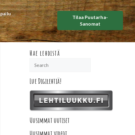
lpailu
Tilaa Puutarha-
Sanomat
Hae lehdistä
Lue Digilehtiä!
Uusimmat uutiset
Uusimmat videot