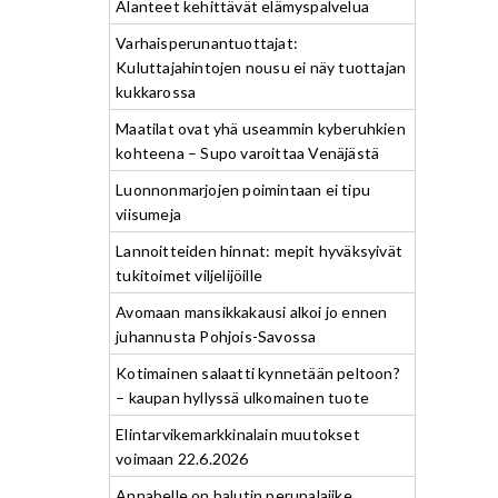
Alanteet kehittävät elämyspalvelua
Varhaisperunantuottajat:
Kuluttajahintojen nousu ei näy tuottajan
kukkarossa
Maatilat ovat yhä useammin kyberuhkien
kohteena – Supo varoittaa Venäjästä
Luonnonmarjojen poimintaan ei tipu
viisumeja
Lannoitteiden hinnat: mepit hyväksyivät
tukitoimet viljelijöille
Avomaan mansikkakausi alkoi jo ennen
juhannusta Pohjois-Savossa
Kotimainen salaatti kynnetään peltoon?
– kaupan hyllyssä ulkomainen tuote
Elintarvikemarkkinalain muutokset
voimaan 22.6.2026
Annabelle on halutin perunalajike