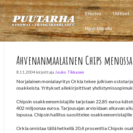
Siirry
sisältöön
Etusivu
Uutiset
Hevi-kilpailu
Ahvenanmaalainen Chips menossa
8.11.2004
kirjoittaja
Jouko Tikkanen
Norjalainen monialayritys Orkla tekee julkisen ostotarj
osakkeista. Yritykset allekirjoittivat yhdistymissopimu
Chipsin osakkeenomistajille tarjotaan 22,85 euroa käte
402 miljoonaa euroa. Tarjousajan arvioidaan alkavan ai
lopussa. Chipsin hallitus suosittelee osakkeenomistajill
Orkla omistaa tällä hetkellä 20,4 prosenttia Chipsin osa