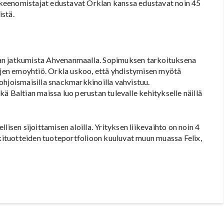
keenomistajat edustavat Orklan kanssa edustavat noin 45
istä.
an jatkumista Ahvenanmaalla. Sopimuksen tarkoituksena
tojen emoyhtiö. Orkla uskoo, että yhdistymisen myötä
ohjoismaisilla snackmarkkinoilla vahvistuu.
ä Baltian maissa luo perustan tulevalle kehitykselle näillä
isen sijoittamisen aloilla. Yrityksen liikevaihto on noin 4
kkituotteiden tuoteportfolioon kuuluvat muun muassa Felix,