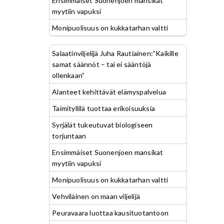
Ensimmäiset Suonenjoen mansikat
myytiin vapuksi
Monipuolisuus on kukkatarhan valtti
Salaatinviljelijä Juha Rautiainen:”Kaikille
samat säännöt – tai ei sääntöjä
ollenkaan”
Alanteet kehittävät elämyspalvelua
Taimityllilä tuottaa erikoisuuksia
Syrjälät tukeutuvat biologiseen
torjuntaan
Ensimmäiset Suonenjoen mansikat
myytiin vapuksi
Monipuolisuus on kukkatarhan valtti
Vehviläinen on maan viljelijä
Peuravaara luottaa kausituotantoon