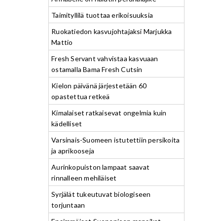
Taimityllilä tuottaa erikoisuuksia
Ruokatiedon kasvujohtajaksi Marjukka
Mattio
Fresh Servant vahvistaa kasvuaan
ostamalla Bama Fresh Cutsin
Kielon päivänä järjestetään 60
opastettua retkeä
Kimalaiset ratkaisevat ongelmia kuin
kädelliset
Varsinais-Suomeen istutettiin persikoita
ja aprikooseja
Aurinkopuiston lampaat saavat
rinnalleen mehiläiset
Syrjälät tukeutuvat biologiseen
torjuntaan