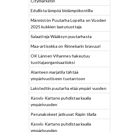
Citymarketin
Edullista lämpöä biolämpökontilla
Männistön Puutarha Lopelta on Vuoden
2025 kukkien laatutuottaja
Salaatteja Wääksyn puutarhasta
Maa-artisokka on Rinnekarin bravuuri
OK Lännen Vihannes hakeutuu
tuottajaorganisaatioksi
Alanteen marjatila tähtää
ympärivuotiseen tuotantoon
Lakstedtin puutarha elää ympäri vuoden
Kasvis-Kartano puhdistaa kaalia
ympärivuoden
Perunakokeet jatkuvat Räpin tilalla
Kasvis-Kartano puhdistaa kaalia
ympärivuoden