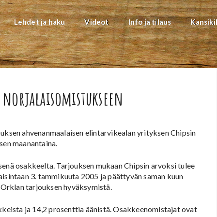
Lehdet ja haku
Videot
Info ja tilaus
Kansiki
 norjalaisomistukseen
ouksen ahvenanmaalaisen elintarvikealan yrityksen Chipsin
ksen maanantaina.
isenä osakkeelta. Tarjouksen mukaan Chipsin arvoksi tulee
kaisintaan 3. tammikuuta 2005 ja päättyvän saman kuun
e Orklan tarjouksen hyväksymistä.
kkeista ja 14,2 prosenttia äänistä. Osakkeenomistajat ovat