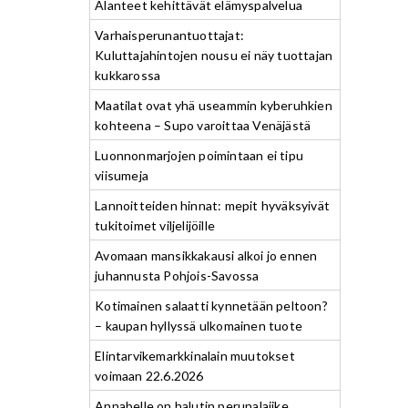
Alanteet kehittävät elämyspalvelua
Varhaisperunantuottajat:
Kuluttajahintojen nousu ei näy tuottajan
kukkarossa
Maatilat ovat yhä useammin kyberuhkien
kohteena – Supo varoittaa Venäjästä
Luonnonmarjojen poimintaan ei tipu
viisumeja
Lannoitteiden hinnat: mepit hyväksyivät
tukitoimet viljelijöille
Avomaan mansikkakausi alkoi jo ennen
juhannusta Pohjois-Savossa
Kotimainen salaatti kynnetään peltoon?
– kaupan hyllyssä ulkomainen tuote
Elintarvikemarkkinalain muutokset
voimaan 22.6.2026
Annabelle on halutin perunalajike