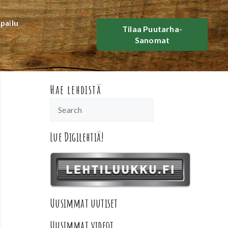
lpailu
Tilaa Puutarha-
Sanomat
Hae lehdistä
Lue Digilehtiä!
Uusimmat uutiset
Uusimmat videot