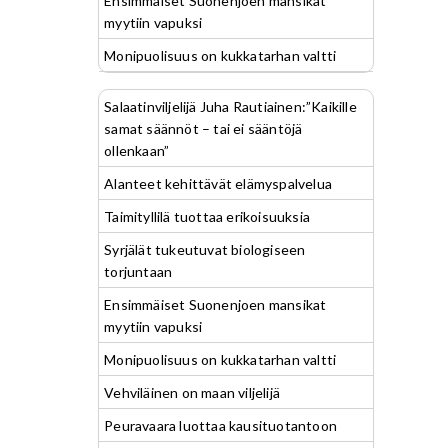
Ensimmäiset Suonenjoen mansikat
myytiin vapuksi
Monipuolisuus on kukkatarhan valtti
Salaatinviljelijä Juha Rautiainen:”Kaikille
samat säännöt – tai ei sääntöjä
ollenkaan”
Alanteet kehittävät elämyspalvelua
Taimityllilä tuottaa erikoisuuksia
Syrjälät tukeutuvat biologiseen
torjuntaan
Ensimmäiset Suonenjoen mansikat
myytiin vapuksi
Monipuolisuus on kukkatarhan valtti
Vehviläinen on maan viljelijä
Peuravaara luottaa kausituotantoon