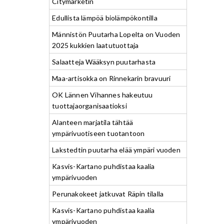
Citymarketin
Edullista lämpöä biolämpökontilla
Männistön Puutarha Lopelta on Vuoden
2025 kukkien laatutuottaja
Salaatteja Wääksyn puutarhasta
Maa-artisokka on Rinnekarin bravuuri
OK Lännen Vihannes hakeutuu
tuottajaorganisaatioksi
Alanteen marjatila tähtää
ympärivuotiseen tuotantoon
Lakstedtin puutarha elää ympäri vuoden
Kasvis-Kartano puhdistaa kaalia
ympärivuoden
Perunakokeet jatkuvat Räpin tilalla
Kasvis-Kartano puhdistaa kaalia
ympärivuoden