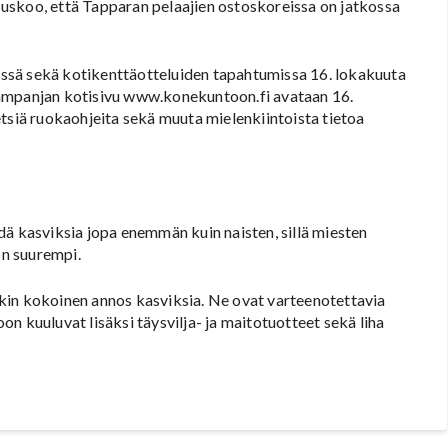
en uskoo, että Tapparan pelaajien ostoskoreissa on jatkossa
ssä sekä kotikenttäotteluiden tapahtumissa 16. lokakuuta
kampanjan kotisivu www.konekuntoon.fi avataan 16.
tsiä ruokaohjeita sekä muuta mielenkiintoista tietoa
dä kasviksia jopa enemmän kuin naisten, sillä miesten
on suurempi.
kin kokoinen annos kasviksia. Ne ovat varteenotettavia
n kuuluvat lisäksi täysvilja- ja maitotuotteet sekä liha