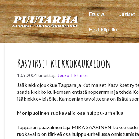
Siirry
sisältöön
Etusivu
Uutiset
Hevi-kilpailu
Kasvikset kiekkokaukaloon
10.9.2004
kirjoittaja
Jouko Tikkanen
Jääkiekkojoukkue Tappara ja Kotimaiset Kasvikset ry tek
saada kiekko kulkemaan entistä nopeammin ja tehdä Kot
jääkiekkoyleisölle. Kampanjan tavoitteena on lisätä suo
Monipuolinen ruokavalio osa huippu-urheilua
Tapparan päävalmentaja MIKA SAARINEN kokee uudentyy
ruokavalio on tärkeä osa huippu-urheilussa onnistumist