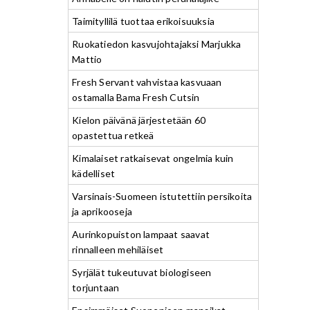
Taimityllilä tuottaa erikoisuuksia
Ruokatiedon kasvujohtajaksi Marjukka
Mattio
Fresh Servant vahvistaa kasvuaan
ostamalla Bama Fresh Cutsin
Kielon päivänä järjestetään 60
opastettua retkeä
Kimalaiset ratkaisevat ongelmia kuin
kädelliset
Varsinais-Suomeen istutettiin persikoita
ja aprikooseja
Aurinkopuiston lampaat saavat
rinnalleen mehiläiset
Syrjälät tukeutuvat biologiseen
torjuntaan