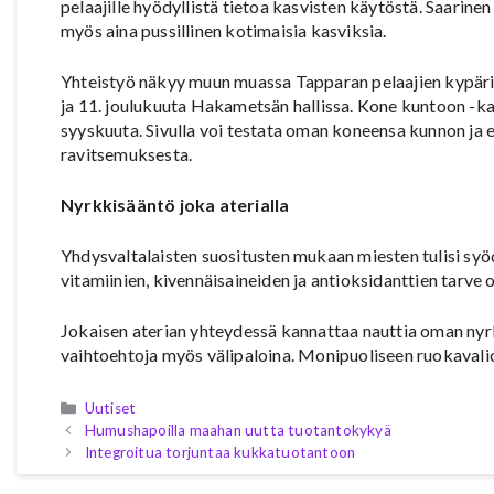
pelaajille hyödyllistä tietoa kasvisten käytöstä. Saarin
myös aina pussillinen kotimaisia kasviksia.
Yhteistyö näkyy muun muassa Tapparan pelaajien kypäri
ja 11. joulukuuta Hakametsän hallissa. Kone kuntoon -
syyskuuta. Sivulla voi testata oman koneensa kunnon ja e
ravitsemuksesta.
Nyrkkisääntö joka aterialla
Yhdysvaltalaisten suositusten mukaan miesten tulisi syö
vitamiinien, kivennäisaineiden ja antioksidanttien tarve 
Jokaisen aterian yhteydessä kannattaa nauttia oman nyr
vaihtoehtoja myös välipaloina. Monipuoliseen ruokavalioo
Kategoriat
Uutiset
Humushapoilla maahan uutta tuotantokykyä
Integroitua torjuntaa kukkatuotantoon