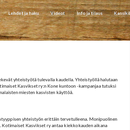
Lehdet ja haku
Videot
Info ja tilaus
Kansiki
evät yhteistyötä tulevalla kaudella. Yhteistyöllä halutaan
imaiset Kasvikset ry:n Kone kuntoon -kampanjaa tutuksi
malaisten miesten kasvisten käyttöä.
ppisen yhteistyön erittäin tervetulleena. Monipuolinen
a. Kotimaiset Kasvikset ry antaa kiekkokauden aikana