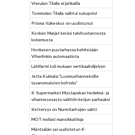
Vierulan Tilalla ei jahkailla
Tommolan Tilalla vaihtui sukupolvi
Prisma Itäkeskus on uudistunut
Kosken Marjat keräsi talvituotannosta
kokemusta
Honkasen puutarhassa kehitetään
Viherlinkin automaatiota
Lähifarmi tuli mukaan vertikaaliviljelyyn
Jetta Kulmala:”Luomuvihanneksille
tavanomaisten kohtelu”
K-Supermarket Mustapekan hedelmä- ja
vihannesosasto valittiin ketjun parhaaksi
Ketteryys on Nurmitarhojen valtti
MOT mollasi mansikkatiloja
Mäntsälän sai uudistetun K-