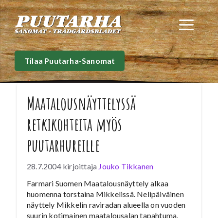
Siirry
sisältöön
Val
Tilaa Puutarha-Sanomat
Maatalousnäyttelyssä
retkikohteita myös
puutarhureille
28.7.2004
kirjoittaja
Jouko Tikkanen
Farmari Suomen Maatalousnäyttely alkaa
huomenna torstaina Mikkelissä. Nelipäiväinen
näyttely Mikkelin raviradan alueella on vuoden
suurin kotimainen maatalousalan tapahtuma.