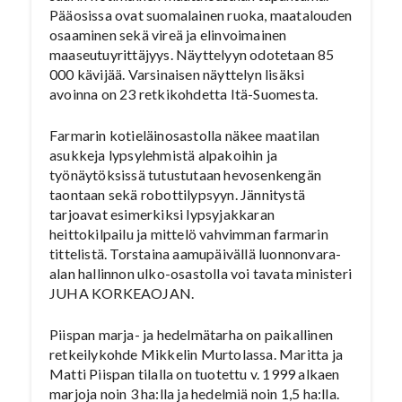
Pääosissa ovat suomalainen ruoka, maatalouden
osaaminen sekä vireä ja elinvoimainen
maaseutuyrittäjyys. Näyttelyyn odotetaan 85
000 kävijää. Varsinaisen näyttelyn lisäksi
avoinna on 23 retkikohdetta Itä-Suomesta.
Farmarin kotieläinosastolla näkee maatilan
asukkeja lypsylehmistä alpakoihin ja
työnäytöksissä tutustutaan hevosenkengän
taontaan sekä robottilypsyyn. Jännitystä
tarjoavat esimerkiksi lypsyjakkaran
heittokilpailu ja mittelö vahvimman farmarin
tittelistä. Torstaina aamupäivällä luonnonvara-
alan hallinnon ulko-osastolla voi tavata ministeri
JUHA KORKEAOJAN.
Piispan marja- ja hedelmätarha on paikallinen
retkeilykohde Mikkelin Murtolassa. Maritta ja
Matti Piispan tilalla on tuotettu v. 1999 alkaen
marjoja noin 3 ha:lla ja hedelmiä noin 1,5 ha:lla.