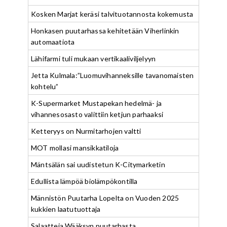
Kosken Marjat keräsi talvituotannosta kokemusta
Honkasen puutarhassa kehitetään Viherlinkin
automaatiota
Lähifarmi tuli mukaan vertikaaliviljelyyn
Jetta Kulmala:”Luomuvihanneksille tavanomaisten
kohtelu”
K-Supermarket Mustapekan hedelmä- ja
vihannesosasto valittiin ketjun parhaaksi
Ketteryys on Nurmitarhojen valtti
MOT mollasi mansikkatiloja
Mäntsälän sai uudistetun K-Citymarketin
Edullista lämpöä biolämpökontilla
Männistön Puutarha Lopelta on Vuoden 2025
kukkien laatutuottaja
Salaatteja Wääksyn puutarhasta