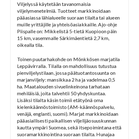
Viljelyssä käytetään tavanomaisia
viljelymenetelmiä. Tuotteet markkinoidaan
pääasiassa lähialueelle suoraan tilalta tai alueen
muille yrittäjille ja yhteisöasiakkaille. Ajo-ohje
Piispalle on: Mikkelistä 5-tietä Kuopioon päin
15 km, vasemmalle Särkimäentietä 2,7 km,
oikealla tila.
Toinen puutarhakohde on Mönkkösen marjatila
Leppävirralla. Tilalla on mahdollisuus tutustua
pienviljelystilaan, jossa päätuotantosuunta on
marjanviljely: mansikkaa 2 ha ja vadelmaa 0,5
ha. Maatalouden sivuelinkeinona tarhataan
mehiläisiä, joita talvehtii 50 yhdyskuntaa.
Lisäksi tilalta käsin toimii etätyönä oma
kielenkäännöstoimisto (AM-käännöspalvelu,
venäjä, englanti, suomi). Marjat markkinoidaan
pääasiallisesti paikallisen viljelijäosuuskunnan
kautta ympäri Suomea, sekä itsepoimintana että
suoramarkkinointina suoraan tilalta. Hunajaa