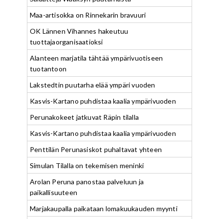
Maa-artisokka on Rinnekarin bravuuri
OK Lännen Vihannes hakeutuu
tuottajaorganisaatioksi
Alanteen marjatila tähtää ympärivuotiseen
tuotantoon
Lakstedtin puutarha elää ympäri vuoden
Kasvis-Kartano puhdistaa kaalia ympärivuoden
Perunakokeet jatkuvat Räpin tilalla
Kasvis-Kartano puhdistaa kaalia ympärivuoden
Penttilän Perunasiskot puhaltavat yhteen
Simulan Tilalla on tekemisen meninki
Arolan Peruna panostaa palveluun ja
paikallisuuteen
Marjakaupalla paikataan lomakuukauden myynti