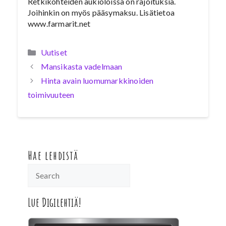
Retkikohteiden aukioloissa on rajoituksia.
Joihinkin on myös pääsymaksu. Lisätietoa
www.farmarit.net
Kategoriat
Uutiset
Mansikasta vadelmaan
Hinta avain luomumarkkinoiden
toimivuuteen
Hae lehdistä
Lue Digilehtiä!