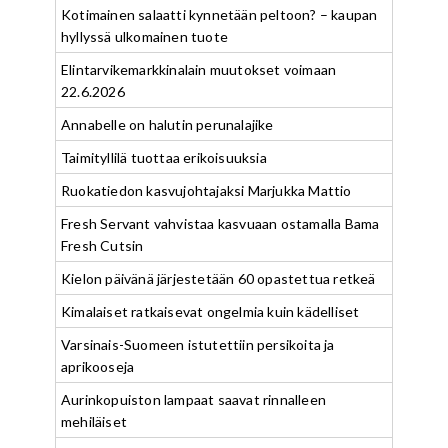
Kotimainen salaatti kynnetään peltoon? – kaupan
hyllyssä ulkomainen tuote
Elintarvikemarkkinalain muutokset voimaan
22.6.2026
Annabelle on halutin perunalajike
Taimityllilä tuottaa erikoisuuksia
Ruokatiedon kasvujohtajaksi Marjukka Mattio
Fresh Servant vahvistaa kasvuaan ostamalla Bama
Fresh Cutsin
Kielon päivänä järjestetään 60 opastettua retkeä
Kimalaiset ratkaisevat ongelmia kuin kädelliset
Varsinais-Suomeen istutettiin persikoita ja
aprikooseja
Aurinkopuiston lampaat saavat rinnalleen
mehiläiset