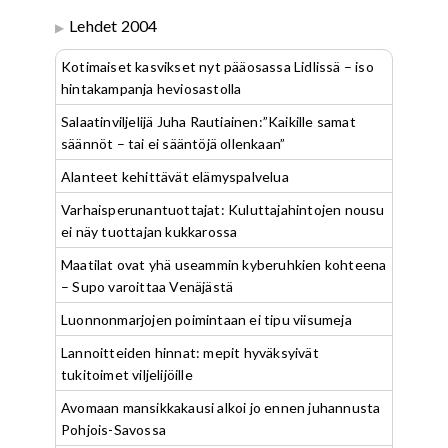
Lehdet 2004
Kotimaiset kasvikset nyt pääosassa Lidlissä – iso
hintakampanja heviosastolla
Salaatinviljelijä Juha Rautiainen:”Kaikille samat
säännöt – tai ei sääntöjä ollenkaan”
Alanteet kehittävät elämyspalvelua
Varhaisperunantuottajat: Kuluttajahintojen nousu
ei näy tuottajan kukkarossa
Maatilat ovat yhä useammin kyberuhkien kohteena
– Supo varoittaa Venäjästä
Luonnonmarjojen poimintaan ei tipu viisumeja
Lannoitteiden hinnat: mepit hyväksyivät
tukitoimet viljelijöille
Avomaan mansikkakausi alkoi jo ennen juhannusta
Pohjois-Savossa