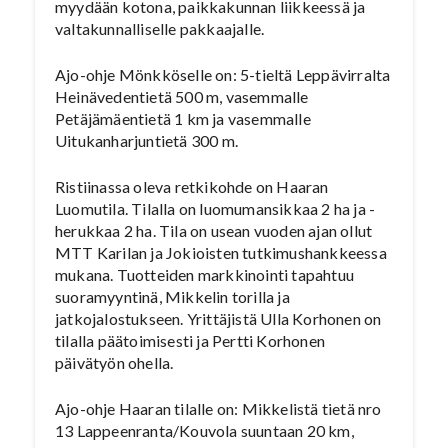
myydään kotona, paikkakunnan liikkeessä ja
valtakunnalliselle pakkaajalle.
Ajo-ohje Mönkköselle on: 5-tieltä Leppävirralta
Heinävedentietä 500 m, vasemmalle
Petäjämäentietä 1 km ja vasemmalle
Uitukanharjuntietä 300 m.
Ristiinassa oleva retkikohde on Haaran
Luomutila. Tilalla on luomumansikkaa 2 ha ja -
herukkaa 2 ha. Tila on usean vuoden ajan ollut
MTT Karilan ja Jokioisten tutkimushankkeessa
mukana. Tuotteiden markkinointi tapahtuu
suoramyyntinä, Mikkelin torilla ja
jatkojalostukseen. Yrittäjistä Ulla Korhonen on
tilalla päätoimisesti ja Pertti Korhonen
päivätyön ohella.
Ajo-ohje Haaran tilalle on: Mikkelistä tietä nro
13 Lappeenranta/Kouvola suuntaan 20 km,