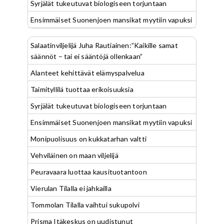
Syrjälät tukeutuvat biologiseen torjuntaan
Ensimmäiset Suonenjoen mansikat myytiin vapuksi
Salaatinviljelijä Juha Rautiainen:”Kaikille samat
säännöt – tai ei sääntöjä ollenkaan”
Alanteet kehittävät elämyspalvelua
Taimityllilä tuottaa erikoisuuksia
Syrjälät tukeutuvat biologiseen torjuntaan
Ensimmäiset Suonenjoen mansikat myytiin vapuksi
Monipuolisuus on kukkatarhan valtti
Vehviläinen on maan viljelijä
Peuravaara luottaa kausituotantoon
Vierulan Tilalla ei jahkailla
Tommolan Tilalla vaihtui sukupolvi
Prisma Itäkeskus on uudistunut