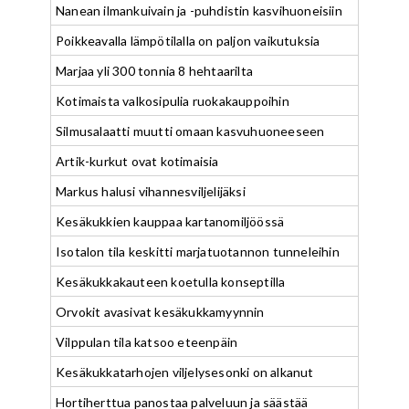
Nanean ilmankuivain ja -puhdistin kasvihuoneisiin
Poikkeavalla lämpötilalla on paljon vaikutuksia
Marjaa yli 300 tonnia 8 hehtaarilta
Kotimaista valkosipulia ruokakauppoihin
Silmusalaatti muutti omaan kasvuhuoneeseen
Artik-kurkut ovat kotimaisia
Markus halusi vihannesviljelijäksi
Kesäkukkien kauppaa kartanomiljöössä
Isotalon tila keskitti marjatuotannon tunneleihin
Kesäkukkakauteen koetulla konseptilla
Orvokit avasivat kesäkukkamyynnin
Vilppulan tila katsoo eteenpäin
Kesäkukkatarhojen viljelysesonki on alkanut
Hortiherttua panostaa palveluun ja säästää