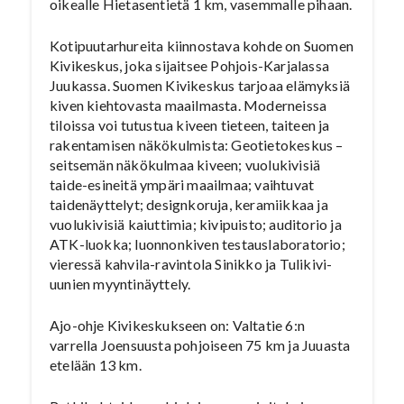
oikealle Hietasentietä 1 km, vasemmalle pihaan.
Kotipuutarhureita kiinnostava kohde on Suomen
Kivikeskus, joka sijaitsee Pohjois-Karjalassa
Juukassa. Suomen Kivikeskus tarjoaa elämyksiä
kiven kiehtovasta maailmasta. Moderneissa
tiloissa voi tutustua kiveen tieteen, taiteen ja
rakentamisen näkökulmista: Geotietokeskus –
seitsemän näkökulmaa kiveen; vuolukivisiä
taide-esineitä ympäri maailmaa; vaihtuvat
taidenäyttelyt; designkoruja, keramiikkaa ja
vuolukivisiä kaiuttimia; kivipuisto; auditorio ja
ATK-luokka; luonnonkiven testauslaboratorio;
vieressä kahvila-ravintola Sinikko ja Tulikivi-
uunien myyntinäyttely.
Ajo-ohje Kivikeskukseen on: Valtatie 6:n
varrella Joensuusta pohjoiseen 75 km ja Juuasta
etelään 13 km.