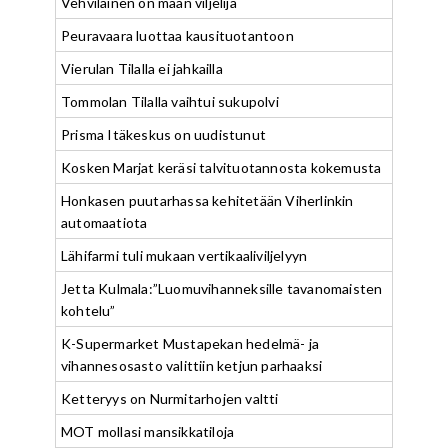
Vehviläinen on maan viljelijä
Peuravaara luottaa kausituotantoon
Vierulan Tilalla ei jahkailla
Tommolan Tilalla vaihtui sukupolvi
Prisma Itäkeskus on uudistunut
Kosken Marjat keräsi talvituotannosta kokemusta
Honkasen puutarhassa kehitetään Viherlinkin
automaatiota
Lähifarmi tuli mukaan vertikaaliviljelyyn
Jetta Kulmala:”Luomuvihanneksille tavanomaisten
kohtelu”
K-Supermarket Mustapekan hedelmä- ja
vihannesosasto valittiin ketjun parhaaksi
Ketteryys on Nurmitarhojen valtti
MOT mollasi mansikkatiloja