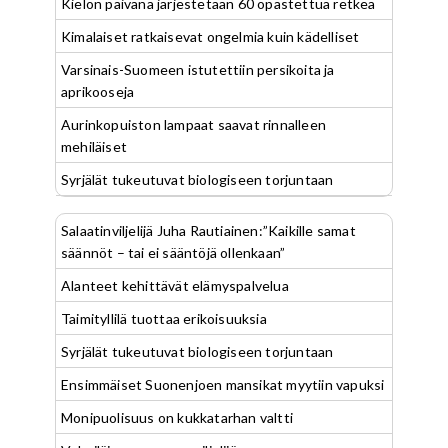
Kielon päivänä järjestetään 60 opastettua retkeä
Kimalaiset ratkaisevat ongelmia kuin kädelliset
Varsinais-Suomeen istutettiin persikoita ja
aprikooseja
Aurinkopuiston lampaat saavat rinnalleen
mehiläiset
Syrjälät tukeutuvat biologiseen torjuntaan
Salaatinviljelijä Juha Rautiainen:”Kaikille samat
säännöt – tai ei sääntöjä ollenkaan”
Alanteet kehittävät elämyspalvelua
Taimityllilä tuottaa erikoisuuksia
Syrjälät tukeutuvat biologiseen torjuntaan
Ensimmäiset Suonenjoen mansikat myytiin vapuksi
Monipuolisuus on kukkatarhan valtti