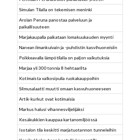
Simulan Tilalla on tekemisen meninki
Arolan Peruna panostaa palveluun ja
paikallisuuteen
Marjakaupalla paikataan lomakuukauden myynti
Nanean ilmankuivain ja -puhdistin kasvihuoneisiin
Poikkeavalla lämpötilalla on paljon vaikutuksia
Marjaa yli 300 tonnia 8 hehtaarilta
Kotimaista valkosipulia ruokakauppoihin
Silmusalaatti muutti omaan kasvuhuoneeseen
Artik-kurkut ovat kotimaisia
Markus halusi vihannesviljelijäksi
Kesäkukkien kauppaa kartanomiljöössä
Isotalon tila keskitti marjatuotannon tunneleihin