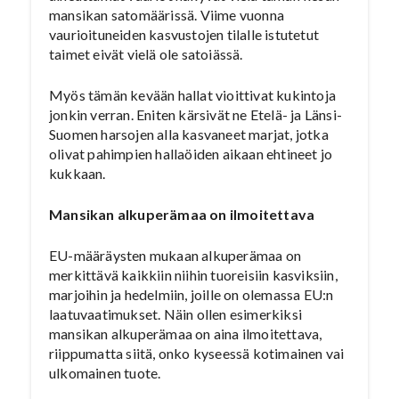
mansikan satomäärissä. Viime vuonna
vaurioituneiden kasvustojen tilalle istutetut
taimet eivät vielä ole satoiässä.
Myös tämän kevään hallat vioittivat kukintoja
jonkin verran. Eniten kärsivät ne Etelä- ja Länsi-
Suomen harsojen alla kasvaneet marjat, jotka
olivat pahimpien hallaöiden aikaan ehtineet jo
kukkaan.
Mansikan alkuperämaa on ilmoitettava
EU-määräysten mukaan alkuperämaa on
merkittävä kaikkiin niihin tuoreisiin kasviksiin,
marjoihin ja hedelmiin, joille on olemassa EU:n
laatuvaatimukset. Näin ollen esimerkiksi
mansikan alkuperämaa on aina ilmoitettava,
riippumatta siitä, onko kyseessä kotimainen vai
ulkomainen tuote.