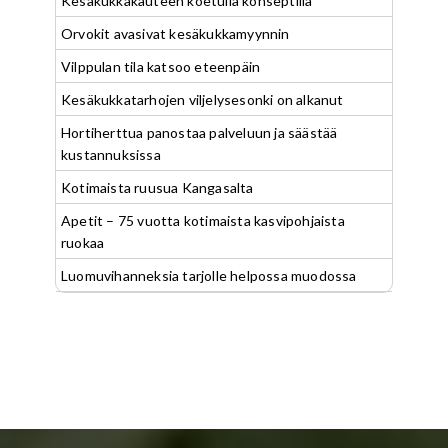
Kesäkukkakauteen koetulla konseptilla
Orvokit avasivat kesäkukkamyynnin
Vilppulan tila katsoo eteenpäin
Kesäkukkatarhojen viljelysesonki on alkanut
Hortiherttua panostaa palveluun ja säästää
kustannuksissa
Kotimaista ruusua Kangasalta
Apetit – 75 vuotta kotimaista kasvipohjaista
ruokaa
Luomuvihanneksia tarjolle helpossa muodossa