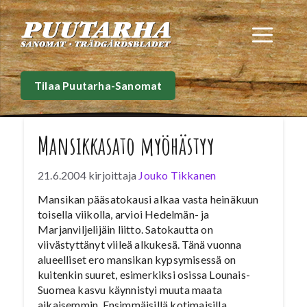
Siirry
sisältöön
Val
Tilaa Puutarha-Sanomat
Mansikkasato myöhästyy
21.6.2004
kirjoittaja
Jouko Tikkanen
Mansikan pääsatokausi alkaa vasta heinäkuun
toisella viikolla, arvioi Hedelmän- ja
Marjanviljelijäin liitto. Satokautta on
viivästyttänyt viileä alkukesä. Tänä vuonna
alueelliset ero mansikan kypsymisessä on
kuitenkin suuret, esimerkiksi osissa Lounais-
Suomea kasvu käynnistyi muuta maata
aikaisemmin. Ensimmäisillä kotimaisilla