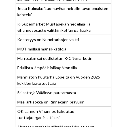
Jetta Kulmala:”Luomuvihanneksille tavanomaisten
kohtelu”
K-Supermarket Mustapekan hedelmä- ja
vihannesosasto valittiin ketjun parhaaksi
Ketteryys on Nurmitarhojen valtti
MOT mollasi mansikkatiloja
Mäntsälän sai uudistetun K-Citymarketin
Edullista lämpöä biolämpökontilla
Männistön Puutarha Lopelta on Vuoden 2025
kukkien laatutuottaja
Salaatteja Wääksyn puutarhasta
Maa-artisokka on Rinnekarin bravuuri
OK Lännen Vihannes hakeutuu
tuottajaorganisaatioksi
Alanteen marjatila tähtää ympärivuotiseen