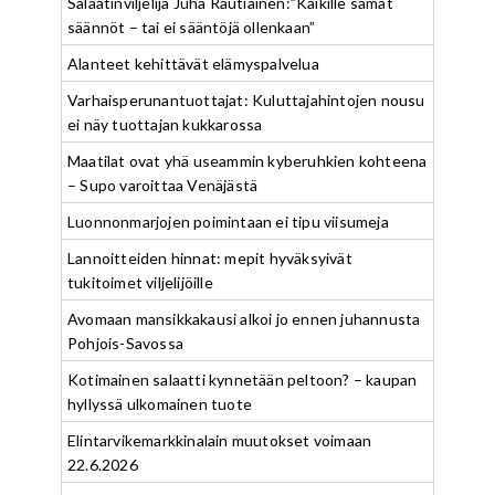
Salaatinviljelijä Juha Rautiainen:”Kaikille samat
säännöt – tai ei sääntöjä ollenkaan”
Alanteet kehittävät elämyspalvelua
Varhaisperunantuottajat: Kuluttajahintojen nousu
ei näy tuottajan kukkarossa
Maatilat ovat yhä useammin kyberuhkien kohteena
– Supo varoittaa Venäjästä
Luonnonmarjojen poimintaan ei tipu viisumeja
Lannoitteiden hinnat: mepit hyväksyivät
tukitoimet viljelijöille
Avomaan mansikkakausi alkoi jo ennen juhannusta
Pohjois-Savossa
Kotimainen salaatti kynnetään peltoon? – kaupan
hyllyssä ulkomainen tuote
Elintarvikemarkkinalain muutokset voimaan
22.6.2026