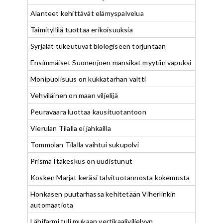
Alanteet kehittävät elämyspalvelua
Taimityllilä tuottaa erikoisuuksia
Syrjälät tukeutuvat biologiseen torjuntaan
Ensimmäiset Suonenjoen mansikat myytiin vapuksi
Monipuolisuus on kukkatarhan valtti
Vehviläinen on maan viljelijä
Peuravaara luottaa kausituotantoon
Vierulan Tilalla ei jahkailla
Tommolan Tilalla vaihtui sukupolvi
Prisma Itäkeskus on uudistunut
Kosken Marjat keräsi talvituotannosta kokemusta
Honkasen puutarhassa kehitetään Viherlinkin
automaatiota
Lähifarmi tuli mukaan vertikaaliviljelyyn