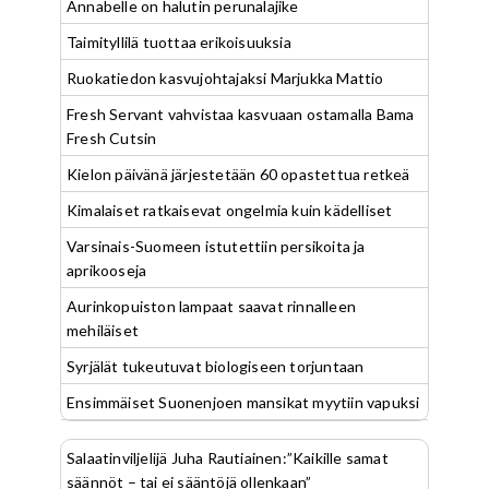
Annabelle on halutin perunalajike
Taimityllilä tuottaa erikoisuuksia
Ruokatiedon kasvujohtajaksi Marjukka Mattio
Fresh Servant vahvistaa kasvuaan ostamalla Bama
Fresh Cutsin
Kielon päivänä järjestetään 60 opastettua retkeä
Kimalaiset ratkaisevat ongelmia kuin kädelliset
Varsinais-Suomeen istutettiin persikoita ja
aprikooseja
Aurinkopuiston lampaat saavat rinnalleen
mehiläiset
Syrjälät tukeutuvat biologiseen torjuntaan
Ensimmäiset Suonenjoen mansikat myytiin vapuksi
Salaatinviljelijä Juha Rautiainen:”Kaikille samat
säännöt – tai ei sääntöjä ollenkaan”