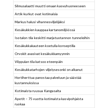
Silmusalaatti muutti omaan kasvuhuoneeseen
Artik-kurkut ovat kotimaisia
Markus halusi vihannesviljelijäksi
Kesäkukkien kauppaa kartanomiljöössä
Isotalon tila keskitti marjatuotannon tunneleihin
Kesäkukkakauteen koetulla konseptilla
Orvokit avasivat kesäkukkamyynnin
Vilppulan tila katsoo eteenpäin
Kesäkukkatarhojen viljelysesonki on alkanut
Hortiherttua panostaa palveluun ja säästää
kustannuksissa
Kotimaista ruusua Kangasalta
Apetit – 75 vuotta kotimaista kasvipohjaista
ruokaa