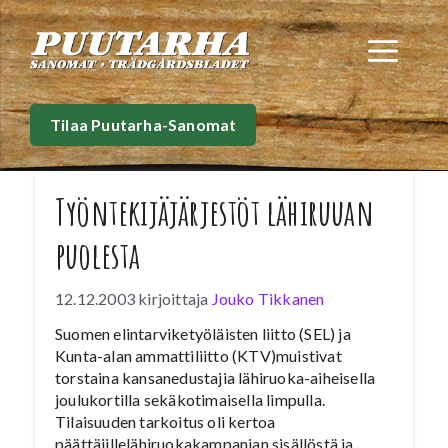
Siirry
sisältöön
Val
Tilaa Puutarha-Sanomat
Työntekijäjärjestöt lähiruuan
puolesta
12.12.2003
kirjoittaja
Jouko Tikkanen
Suomen elintarviketyöläisten liitto (SEL) ja
Kunta-alan ammattiliitto (KTV)muistivat
torstaina kansanedustajia lähiruoka-aiheisella
joulukortilla sekäkotimaisella limpulla.
Tilaisuuden tarkoitus oli kertoa
päättäjillelähiruokakampanjan sisällöstä ja