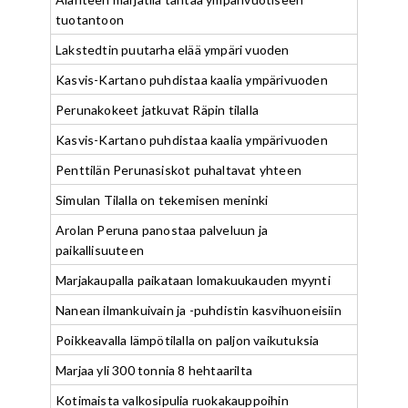
tuotantoon
Lakstedtin puutarha elää ympäri vuoden
Kasvis-Kartano puhdistaa kaalia ympärivuoden
Perunakokeet jatkuvat Räpin tilalla
Kasvis-Kartano puhdistaa kaalia ympärivuoden
Penttilän Perunasiskot puhaltavat yhteen
Simulan Tilalla on tekemisen meninki
Arolan Peruna panostaa palveluun ja
paikallisuuteen
Marjakaupalla paikataan lomakuukauden myynti
Nanean ilmankuivain ja -puhdistin kasvihuoneisiin
Poikkeavalla lämpötilalla on paljon vaikutuksia
Marjaa yli 300 tonnia 8 hehtaarilta
Kotimaista valkosipulia ruokakauppoihin