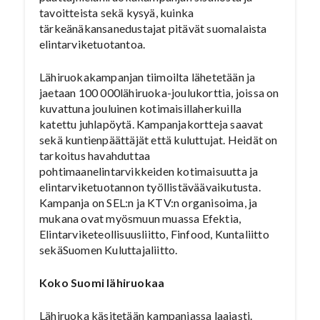
tavoitteista sekä kysyä, kuinka
tärkeänäkansanedustajat pitävät suomalaista
elintarviketuotantoa.
Lähiruokakampanjan tiimoilta lähetetään ja
jaetaan 100 000lähiruoka-joulukorttia, joissa on
kuvattuna jouluinen kotimaisillaherkuilla
katettu juhlapöytä. Kampanjakortteja saavat
sekä kuntienpäättäjät että kuluttujat. Heidät on
tarkoitus havahduttaa
pohtimaanelintarvikkeiden kotimaisuutta ja
elintarviketuotannon työllistäväävaikutusta.
Kampanja on SEL:n ja KTV:n organisoima, ja
mukana ovat myösmuun muassa Efektia,
Elintarviketeollisuusliitto, Finfood, Kuntaliitto
sekäSuomen Kuluttajaliitto.
Koko Suomi lähiruokaa
Lähiruoka käsitetään kampanjassa laajasti.