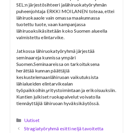
SEL:n järjestösihteeri jalähiruokatyöryhmän
puheenjohtaja ERKKI MOILANEN toteaa, ettei
lähiruokaaole vain omassa maakunnassa
tuotettu tuote, vaan kampanjassa
lähiruoaksikäsitetään koko Suomen alueella
valmistettu elintarvike.
Jatkossa lähiruokatyöryhmä järjestää
seminaareja kunnissa ympäri
Suomen.Seminaareissa on tarkoituksena
herättää kunnan päättäjiä
keskustelemaanlähiruoan vaikutuksista
lähialueiden elintarvikealan
työpaikkoihin,yritystoimintaan ja erikoisuuksiin.
Kuntien julkiset ruokapalvelut voivatolla
tiennäyttäjiä lähiruoan hyväksikäytössä.
Kategoriat
Uutiset
Stragiatyöryhmä esitti neljä tavoitetta