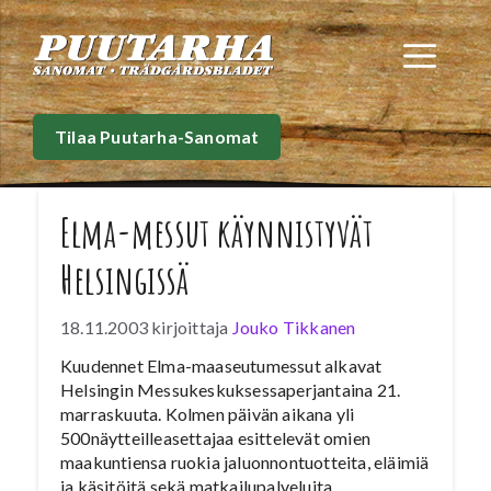
Siirry
sisältöön
Val
Tilaa Puutarha-Sanomat
Elma-messut käynnistyvät
Helsingissä
18.11.2003
kirjoittaja
Jouko Tikkanen
Kuudennet Elma-maaseutumessut alkavat
Helsingin Messukeskuksessaperjantaina 21.
marraskuuta. Kolmen päivän aikana yli
500näytteilleasettajaa esittelevät omien
maakuntiensa ruokia jaluonnontuotteita, eläimiä
ja käsitöitä sekä matkailupalveluita.