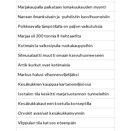
Marjakaupalla paikataan lomakuukauden myynti
Nanean ilmankuivain ja -puhdistin kasvihuoneisiin
Poikkeavalla lämpötilalla on paljon vaikutuksia
Marjaa yli 300 tonnia 8 hehtaarilta
Kotimaista valkosipulia ruokakauppoihin
Silmusalaatti muutti omaan kasvuhuoneeseen
Artik-kurkut ovat kotimaisia
Markus halusi vihannesviljelijäksi
Kesäkukkien kauppaa kartanomiljöössä
Isotalon tila keskitti marjatuotannon tunneleihin
Kesäkukkakauteen koetulla konseptilla
Orvokit avasivat kesäkukkamyynnin
Vilppulan tila katsoo eteenpäin