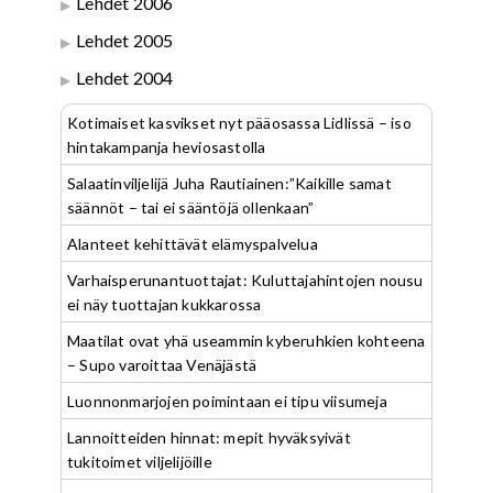
Lehdet 2006
Lehdet 2005
Lehdet 2004
Kotimaiset kasvikset nyt pääosassa Lidlissä – iso
hintakampanja heviosastolla
Salaatinviljelijä Juha Rautiainen:”Kaikille samat
säännöt – tai ei sääntöjä ollenkaan”
Alanteet kehittävät elämyspalvelua
Varhaisperunantuottajat: Kuluttajahintojen nousu
ei näy tuottajan kukkarossa
Maatilat ovat yhä useammin kyberuhkien kohteena
– Supo varoittaa Venäjästä
Luonnonmarjojen poimintaan ei tipu viisumeja
Lannoitteiden hinnat: mepit hyväksyivät
tukitoimet viljelijöille