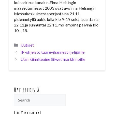
kuinarkiruokanakin.Elma Helsingin
maaseutumessut 2003 ovat avoinna Helsingin
Messukeskuksessaperjantaina 21.11.
pidennetyllä aukiololla klo 9-19 sekä lauantaina
22.11.ja sunnuntai 22.11. molempina päivinä klo
10 – 18.
Kategoriat
Uutiset
IP-ohjeisto tuorevihannesviljelijöille
Uusi kiinniteaine Silwet markkinoille
Hae lehdistä
Lue Digilehtiä!