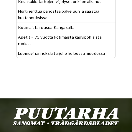
Kesäkukkatarhojen viljelysesonki on alkanut
Hortiherttua panostaa palveluun ja säästää
kustannuksissa
Kotimaista ruusua Kangasalta
Apetit – 75 vuotta kotimaista kasvipohjaista
ruokaa
Luomuvihanneksia tarjolle helpossa muodossa