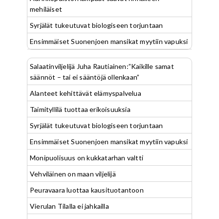
mehiläiset
Syrjälät tukeutuvat biologiseen torjuntaan
Ensimmäiset Suonenjoen mansikat myytiin vapuksi
Salaatinviljelijä Juha Rautiainen:”Kaikille samat
säännöt – tai ei sääntöjä ollenkaan”
Alanteet kehittävät elämyspalvelua
Taimityllilä tuottaa erikoisuuksia
Syrjälät tukeutuvat biologiseen torjuntaan
Ensimmäiset Suonenjoen mansikat myytiin vapuksi
Monipuolisuus on kukkatarhan valtti
Vehviläinen on maan viljelijä
Peuravaara luottaa kausituotantoon
Vierulan Tilalla ei jahkailla