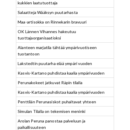
kukkien laatutuottaja
Salaatteja Wääksyn puutarhasta
Maa-artisokka on Rinnekarin bravuuri
OK Lännen Vihannes hakeutuu
tuottajaorganisaatioksi
Alanteen marjatila tähtää ympärivuotiseen
tuotantoon
Lakstedtin puutarha elää ympäri vuoden
Kasvis-Kartano puhdistaa kaalia ympärivuoden
Perunakokeet jatkuvat Räpin tilalla
Kasvis-Kartano puhdistaa kaalia ympärivuoden
Penttilän Perunasiskot puhaltavat yhteen
Simulan Tilalla on tekemisen meninki
Arolan Peruna panostaa palveluun ja
paikallisuuteen