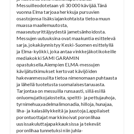
Messuilleodotetaan yli 30 000 kävijää.Tänä
vuonna Elma tarjoaa herkkuja pursuvien
osastojensa lisäksiajankohtaista tietoa muun
muassa maallemuutosta,
maaseutuyrittäjyydestä jametsänhoidosta.
Messujen uutuuksina ovat maakuntia esittelevä
sarja, jokakäynnistyy Keski-Suomen esittelyllä
ja Elma-kyökki, joka antaa vinkkejäkotikokeille
mediakokki SAMI GARAMIN
opastuksella.Aiempien ELMA-messujen
kävijätutkimukset kertovat kävijöiden
hakevanmessuilta tietoa nimenomaan puhtaasta
ja lähellä tuotetusta suomalaisestaruuasta.
Tarjontaa on messuilla runsaasti, sillä esillä
onluomujatkojalosteita, speltti- ja pettujauhoja,
tyrnimehua,vadelmalimonadia, hilloja, hunajaa,
liha- ja kalasäilykkeitä ja juustoja.Lappilaiset
porontuottajat markkinoivat poronlihaa
uusissakuluttajapakkauksissa ja tekevät
poronlihaa tunnetuksi niin juhla-