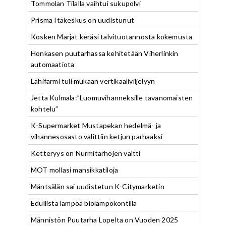
Tommolan Tilalla vaihtui sukupolvi
Prisma Itäkeskus on uudistunut
Kosken Marjat keräsi talvituotannosta kokemusta
Honkasen puutarhassa kehitetään Viherlinkin
automaatiota
Lähifarmi tuli mukaan vertikaaliviljelyyn
Jetta Kulmala:”Luomuvihanneksille tavanomaisten
kohtelu”
K-Supermarket Mustapekan hedelmä- ja
vihannesosasto valittiin ketjun parhaaksi
Ketteryys on Nurmitarhojen valtti
MOT mollasi mansikkatiloja
Mäntsälän sai uudistetun K-Citymarketin
Edullista lämpöä biolämpökontilla
Männistön Puutarha Lopelta on Vuoden 2025