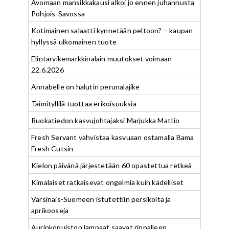
Avomaan mansikkakausi alkoi jo ennen juhannusta
Pohjois-Savossa
Kotimainen salaatti kynnetään peltoon? – kaupan
hyllyssä ulkomainen tuote
Elintarvikemarkkinalain muutokset voimaan
22.6.2026
Annabelle on halutin perunalajike
Taimityllilä tuottaa erikoisuuksia
Ruokatiedon kasvujohtajaksi Marjukka Mattio
Fresh Servant vahvistaa kasvuaan ostamalla Bama
Fresh Cutsin
Kielon päivänä järjestetään 60 opastettua retkeä
Kimalaiset ratkaisevat ongelmia kuin kädelliset
Varsinais-Suomeen istutettiin persikoita ja
aprikooseja
Aurinkopuiston lampaat saavat rinnalleen