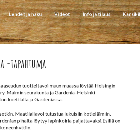
Lehdet ja haku
Videot
Info ja tilaus
Kansiki
la -tapahtuma
 maaseudun tuotteitavoi muun muassa löytää Helsingin
 ry, Malmin seurakunta ja Gardenia-Helsinki
on koetilalla ja Gardeniassa.
etkin. Maatilallavoi tutustua lukuisiin kotieläimiin,
rdenian pihalta löytyy lapinkoiria paijattavaksi.Esillä on
 koneenhyttiin.