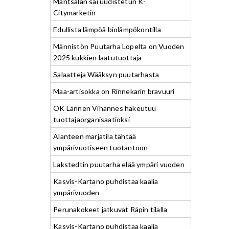
Mäntsälän sai uudistetun K-
Citymarketin
Edullista lämpöä biolämpökontilla
Männistön Puutarha Lopelta on Vuoden
2025 kukkien laatutuottaja
Salaatteja Wääksyn puutarhasta
Maa-artisokka on Rinnekarin bravuuri
OK Lännen Vihannes hakeutuu
tuottajaorganisaatioksi
Alanteen marjatila tähtää
ympärivuotiseen tuotantoon
Lakstedtin puutarha elää ympäri vuoden
Kasvis-Kartano puhdistaa kaalia
ympärivuoden
Perunakokeet jatkuvat Räpin tilalla
Kasvis-Kartano puhdistaa kaalia