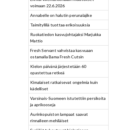
voimaan 22.6.2026
Annabelle on halutin perunalajike
Taimityllilä tuottaa erikoisuuksia
Ruokatiedon kasvujohtajaksi Marjukka
Mattio
Fresh Servant vahvistaa kasvuaan
ostamalla Bama Fresh Cutsin
Kielon päivänä järjestetään 60
opastettua retkeä
Kimalaiset ratkaisevat ongelmia kuin
kädelliset
Varsinais-Suomeen istutettiin persikoita
ja aprikooseja
Aurinkopuiston lampaat saavat
rinnalleen mehiläiset