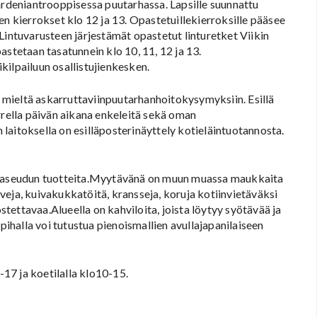
Gardeniantrooppisessa puutarhassa. Lapsille suunnattu
en kierrokset klo 12 ja 13. Opastetuillekierroksille pääsee
ntuvarusteen järjestämät opastetut linturetket Viikin
astetaan tasatunnein klo 10, 11, 12 ja 13.
kilpailuun osallistujienkesken.
mieltä askarruttaviinpuutarhanhoitokysymyksiin. Esillä
rrella päivän aikana enkeleitä sekä oman
laitoksella on esilläposterinäyttely kotieläintuotannosta.
 maaseudun tuotteita.Myytävänä on muun muassa maukkaita
asveja, kuivakukkatöitä, kransseja, koruja kotiinvietäväksi
ettavaa.Alueella on kahviloita, joista löytyy syötävää ja
halla voi tutustua pienoismallien avullajapanilaiseen
17 ja koetilalla klo10-15.