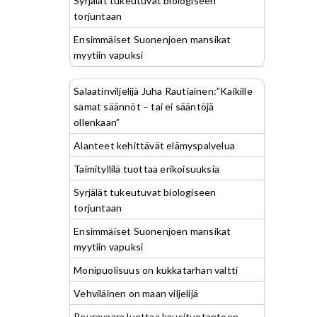
Syrjälät tukeutuvat biologiseen
torjuntaan
Ensimmäiset Suonenjoen mansikat
myytiin vapuksi
Salaatinviljelijä Juha Rautiainen:”Kaikille
samat säännöt – tai ei sääntöjä
ollenkaan”
Alanteet kehittävät elämyspalvelua
Taimityllilä tuottaa erikoisuuksia
Syrjälät tukeutuvat biologiseen
torjuntaan
Ensimmäiset Suonenjoen mansikat
myytiin vapuksi
Monipuolisuus on kukkatarhan valtti
Vehviläinen on maan viljelijä
Peuravaara luottaa kausituotantoon