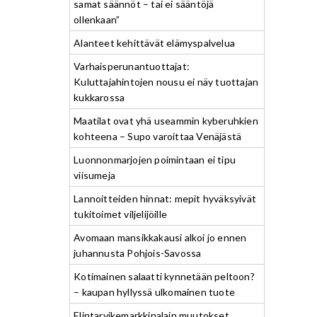
samat säännöt – tai ei sääntöjä
ollenkaan”
Alanteet kehittävät elämyspalvelua
Varhaisperunantuottajat:
Kuluttajahintojen nousu ei näy tuottajan
kukkarossa
Maatilat ovat yhä useammin kyberuhkien
kohteena – Supo varoittaa Venäjästä
Luonnonmarjojen poimintaan ei tipu
viisumeja
Lannoitteiden hinnat: mepit hyväksyivät
tukitoimet viljelijöille
Avomaan mansikkakausi alkoi jo ennen
juhannusta Pohjois-Savossa
Kotimainen salaatti kynnetään peltoon?
– kaupan hyllyssä ulkomainen tuote
Elintarvikemarkkinalain muutokset