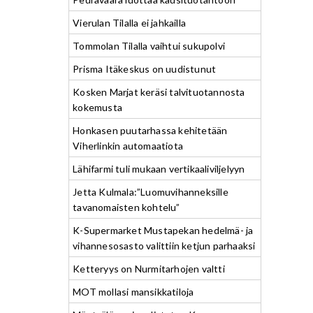
Vierulan Tilalla ei jahkailla
Tommolan Tilalla vaihtui sukupolvi
Prisma Itäkeskus on uudistunut
Kosken Marjat keräsi talvituotannosta
kokemusta
Honkasen puutarhassa kehitetään
Viherlinkin automaatiota
Lähifarmi tuli mukaan vertikaaliviljelyyn
Jetta Kulmala:”Luomuvihanneksille
tavanomaisten kohtelu”
K-Supermarket Mustapekan hedelmä- ja
vihannesosasto valittiin ketjun parhaaksi
Ketteryys on Nurmitarhojen valtti
MOT mollasi mansikkatiloja