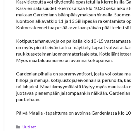
Kasvitietoutta voi täydentää opastetuilla kierroksilla 
Kasvien salaisuudet -kierrosalkaa klo 10.30 sekä aikuist
mukaan Gardenian sisäänpääsymaksun hinnalla. SuomenLi
luontoon alkavatklo 11 ja 13.Siilinpesän rakentamista op
Kolmerakennettua pesää arvotaan päivän päätteeksi siili
Kotipuutarhaneuvoja on paikalla klo 10-15 vastaamassa 
on myös pieni Leivän tarina -näyttely.Lapset voivat aska
ruukkuasetelmanluonnonmateriaaleista. Kotieläintieteen 
Myös maatalousmuseo on avoinna kokopäivän.
Gardenian pihalla on suoramyyntitori, josta voi ostaa
hilloja ja mehuja, kotijuustoja,leivonnaisia, perunoita, k
tai lahjaksi. Maatilamyymälästä löytyy myös maukasta ost
juotavaa pienempään jaisompaankin nälkään. Gardenian pi
puutarhaan.
Päivä Maalla -tapahtuma on avoinna Gardeniassa klo 10-
Kategoriat
Uutiset