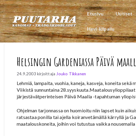
Siirry
sisältöön
Etusivu
Uutiset
Hevi-kilpailu
Helsingin Gardeniassa Päivä maal
24.9.2003
kirjoittaja
Jouko Tikkanen
Lehmiä, lampaita, vuohia, kaneja, kasveja, koneita sekä
Viikistä sunnuntaina 28.syyskuuta.Maatalousylioppilaat
järjestävätperinteisen Päivä Maalla -tapahtuman yliopist
Ohjelman tarjonnassa on huomioitu niin lapset kuin aikuis
ratsastaa ponilla tai ajella koiranvetämällä kärryllä ja Ga
maatalouskoneita, joihin voi tutustua vaikka nousemalla