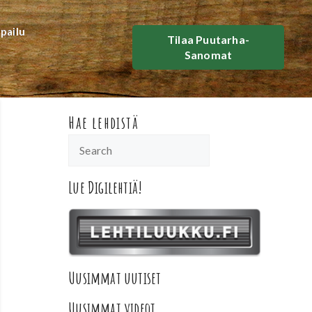
lpailu
Tilaa Puutarha-
Sanomat
Hae lehdistä
Lue Digilehtiä!
Uusimmat uutiset
Uusimmat videot