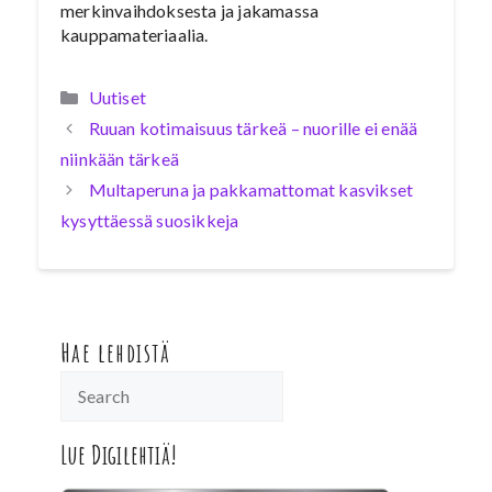
merkinvaihdoksesta ja jakamassa
kauppamateriaalia.
Kategoriat
Uutiset
Ruuan kotimaisuus tärkeä – nuorille ei enää
niinkään tärkeä
Multaperuna ja pakkamattomat kasvikset
kysyttäessä suosikkeja
Hae lehdistä
Lue Digilehtiä!