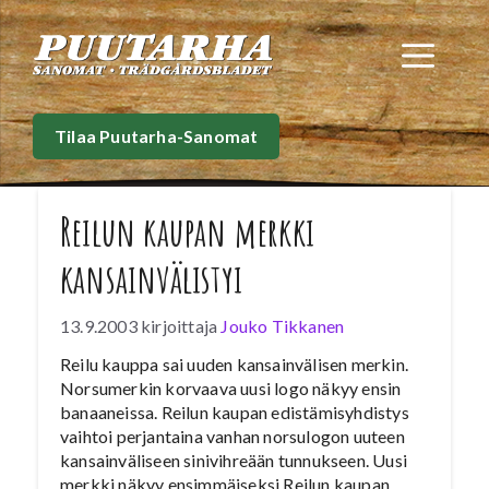
Siirry
sisältöön
Val
Tilaa Puutarha-Sanomat
Reilun kaupan merkki
kansainvälistyi
13.9.2003
kirjoittaja
Jouko Tikkanen
Reilu kauppa sai uuden kansainvälisen merkin.
Norsumerkin korvaava uusi logo näkyy ensin
banaaneissa. Reilun kaupan edistämisyhdistys
vaihtoi perjantaina vanhan norsulogon uuteen
kansainväliseen sinivihreään tunnukseen. Uusi
merkki näkyy ensimmäiseksi Reilun kaupan