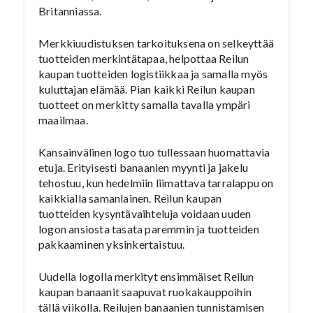
Britanniassa.
Merkkiuudistuksen tarkoituksena on selkeyttää
tuotteiden merkintätapaa, helpottaa Reilun
kaupan tuotteiden logistiikkaa ja samalla myös
kuluttajan elämää. Pian kaikki Reilun kaupan
tuotteet on merkitty samalla tavalla ympäri
maailmaa.
Kansainvälinen logo tuo tullessaan huomattavia
etuja. Erityisesti banaanien myynti ja jakelu
tehostuu, kun hedelmiin liimattava tarralappu on
kaikkialla samanlainen. Reilun kaupan
tuotteiden kysyntävaihteluja voidaan uuden
logon ansiosta tasata paremmin ja tuotteiden
pakkaaminen yksinkertaistuu.
Uudella logolla merkityt ensimmäiset Reilun
kaupan banaanit saapuvat ruokakauppoihin
tällä viikolla. Reilujen banaanien tunnistamisen