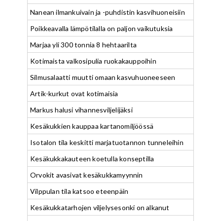
Nanean ilmankuivain ja -puhdistin kasvihuoneisiin
Poikkeavalla lämpötilalla on paljon vaikutuksia
Marjaa yli 300 tonnia 8 hehtaarilta
Kotimaista valkosipulia ruokakauppoihin
Silmusalaatti muutti omaan kasvuhuoneeseen
Artik-kurkut ovat kotimaisia
Markus halusi vihannesviljelijäksi
Kesäkukkien kauppaa kartanomiljöössä
Isotalon tila keskitti marjatuotannon tunneleihin
Kesäkukkakauteen koetulla konseptilla
Orvokit avasivat kesäkukkamyynnin
Vilppulan tila katsoo eteenpäin
Kesäkukkatarhojen viljelysesonki on alkanut