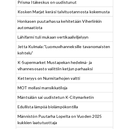
Prisma Itäkeskus on uudistunut
Kosken Marjat keräsi talvituotannosta kokemusta
Honkasen puutarhassa kehitetään Viherlinkin
automaatiota
Lähifarmi tuli mukaan vertikaaliviljelyyn
Jetta Kulmala:”Luomuvihanneksille tavanomaisten
kohtelu”
K-Supermarket Mustapekan hedelmä- ja
vihannesosasto valittiin ketjun parhaaksi
Ketteryys on Nurmitarhojen valtti
MOT mollasi mansikkatiloja
Mäntsälän sai uudistetun K-Citymarketin
Edullista lämpöä biolämpökontilla
Männistön Puutarha Lopelta on Vuoden 2025
kukkien laatutuottaja