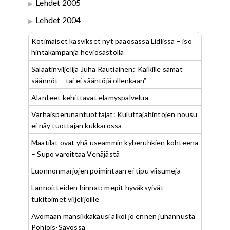
Lehdet 2005
Lehdet 2004
Kotimaiset kasvikset nyt pääosassa Lidlissä – iso
hintakampanja heviosastolla
Salaatinviljelijä Juha Rautiainen:”Kaikille samat
säännöt – tai ei sääntöjä ollenkaan”
Alanteet kehittävät elämyspalvelua
Varhaisperunantuottajat: Kuluttajahintojen nousu
ei näy tuottajan kukkarossa
Maatilat ovat yhä useammin kyberuhkien kohteena
– Supo varoittaa Venäjästä
Luonnonmarjojen poimintaan ei tipu viisumeja
Lannoitteiden hinnat: mepit hyväksyivät
tukitoimet viljelijöille
Avomaan mansikkakausi alkoi jo ennen juhannusta
Pohjois-Savossa