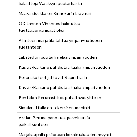
Salaatteja Wääksyn puutarhasta
Maa-artisokka on Rinnekarin bravuuri
OK Lännen Vihannes hakeutuu
tuottajaorganisaatioksi
Alanteen marjatila tähtää ympärivuotiseen
tuotantoon
Lakstedtin puutarha elää ympäri vuoden
Kasvis-Kartano puhdistaa kaalia ympärivuoden
Perunakokeet jatkuvat Räpin tilalla
Kasvis-Kartano puhdistaa kaalia ympärivuoden
Penttilän Perunasiskot puhaltavat yhteen
Simulan Tilalla on tekemisen meninki
Arolan Peruna panostaa palveluun ja
paikallisuuteen
Marjakaupalla paikataan lomakuukauden myynti