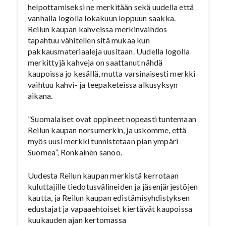
helpottamiseksi ne merkitään sekä uudella että
vanhalla logolla lokakuun loppuun saakka.
Reilun kaupan kahveissa merkinvaihdos
tapahtuu vähitellen sitä mukaa kun
pakkausmateriaaleja uusitaan. Uudella logolla
merkittyjä kahveja on saattanut nähdä
kaupoissa jo kesällä, mutta varsinaisesti merkki
vaihtuu kahvi- ja teepaketeissa alkusyksyn
aikana.
”Suomalaiset ovat oppineet nopeasti tuntemaan
Reilun kaupan norsumerkin, ja uskomme, että
myös uusi merkki tunnistetaan pian ympäri
Suomea”, Ronkainen sanoo.
Uudesta Reilun kaupan merkistä kerrotaan
kuluttajille tiedotusvälineiden ja jäsenjärjestöjen
kautta, ja Reilun kaupan edistämisyhdistyksen
edustajat ja vapaaehtoiset kiertävät kaupoissa
kuukauden ajan kertomassa