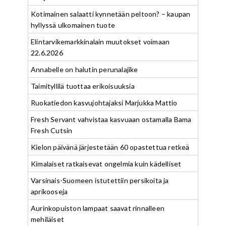
Kotimainen salaatti kynnetään peltoon? – kaupan
hyllyssä ulkomainen tuote
Elintarvikemarkkinalain muutokset voimaan
22.6.2026
Annabelle on halutin perunalajike
Taimityllilä tuottaa erikoisuuksia
Ruokatiedon kasvujohtajaksi Marjukka Mattio
Fresh Servant vahvistaa kasvuaan ostamalla Bama
Fresh Cutsin
Kielon päivänä järjestetään 60 opastettua retkeä
Kimalaiset ratkaisevat ongelmia kuin kädelliset
Varsinais-Suomeen istutettiin persikoita ja
aprikooseja
Aurinkopuiston lampaat saavat rinnalleen
mehiläiset