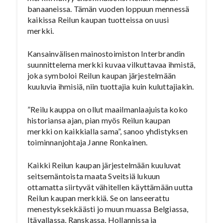
banaaneissa. Tämän vuoden loppuun mennessä
kaikissa Reilun kaupan tuotteissa on uusi
merkki.
Kansainvälisen mainostoimiston Interbrandin
suunnittelema merkki kuvaa vilkuttavaa ihmistä,
joka symboloi Reilun kaupan järjestelmään
kuuluvia ihmisiä, niin tuottajia kuin kuluttajiakin.
”Reilu kauppa on ollut maailmanlaajuista koko
historiansa ajan, pian myös Reilun kaupan
merkki on kaikkialla sama”, sanoo yhdistyksen
toiminnanjohtaja Janne Ronkainen.
Kaikki Reilun kaupan järjestelmään kuuluvat
seitsemäntoista maata Sveitsiä lukuun
ottamatta siirtyvät vähitellen käyttämään uutta
Reilun kaupan merkkiä. Se on lanseerattu
menestyksekkäästi jo muun muassa Belgiassa,
Itävallassa, Ranskassa, Hollannissa ja