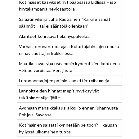
Kotimaiset kasvikset nyt pääosassa Lidlissä – iso
hintakampanja heviosastolla
Salaatinviljelijä Juha Rautiainen:”Kaikille samat
säännöt – tai ei sääntöjä ollenkaan”
Alanteet kehittävät elämyspalvelua
Varhaisperunantuottajat: Kuluttajahintojen nousu
ei näy tuottajan kukkarossa
Maatilat ovat yhä useammin kyberuhkien kohteena
– Supo varoittaa Venäjästä
Luonnonmarjojen poimintaan ei tipu viisumeja
Lannoitteiden hinnat: mepit hyväksyivät
tukitoimet viljelijöille
Avomaan mansikkakausi alkoi jo ennen juhannusta
Pohjois-Savossa
Kotimainen salaatti kynnetään peltoon? – kaupan
hyllyssä ulkomainen tuote