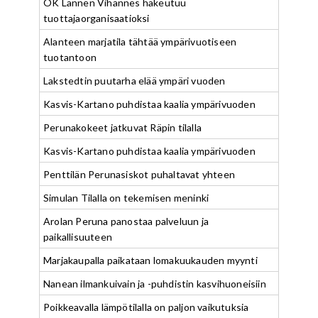
OK Lännen Vihannes hakeutuu
tuottajaorganisaatioksi
Alanteen marjatila tähtää ympärivuotiseen
tuotantoon
Lakstedtin puutarha elää ympäri vuoden
Kasvis-Kartano puhdistaa kaalia ympärivuoden
Perunakokeet jatkuvat Räpin tilalla
Kasvis-Kartano puhdistaa kaalia ympärivuoden
Penttilän Perunasiskot puhaltavat yhteen
Simulan Tilalla on tekemisen meninki
Arolan Peruna panostaa palveluun ja
paikallisuuteen
Marjakaupalla paikataan lomakuukauden myynti
Nanean ilmankuivain ja -puhdistin kasvihuoneisiin
Poikkeavalla lämpötilalla on paljon vaikutuksia