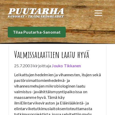
Siirry
sisältöön
Val
Tilaa Puutarha-Sanomat
Valmissalaattien laatu hyvä
25.7.2003
kirjoittaja
Jouko Tikkanen
Leikattujen hedelmien ja vihannesten, itujen sekä
pastöroimattomienhedelmä- ja
vihannesmehujen mikrobiologinen laatu
valmistus- javähittäismyyntipaikoissa on
maassamme hyvä. Tämä käy
ilmiElintarvikeviraston ja Eläinlääkintä- ja
elintarviketutkimuslaitoksentoteuttamasta
tutkimusprojektista, jossa selvitettiin myös