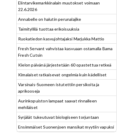
Elintarvikemarkkinalain muutokset voimaan
22.6.2026
Annabelle on halutin perunalajike
Taimityllilä tuottaa erikoisuuksia
Ruokatiedon kasvujohtajaksi Marjukka Mattio
Fresh Servant vahvistaa kasvuaan ostamalla Bama
Fresh Cutsin
Kielon päivänä järjestetään 60 opastettua retkeä
Kimalaiset ratkaisevat ongelmia kuin kädelliset
Varsinais-Suomeen istutettiin persikoita ja
aprikooseja
Aurinkopuiston lampaat saavat rinnalleen
mehiläiset
Syrjälät tukeutuvat biologiseen torjuntaan
Ensimmäiset Suonenjoen mansikat myytiin vapuksi