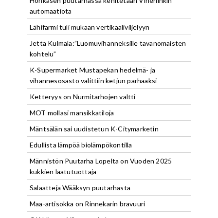
Honkasen puutarhassa kehitetään Viherlinkin
automaatiota
Lähifarmi tuli mukaan vertikaaliviljelyyn
Jetta Kulmala:”Luomuvihanneksille tavanomaisten
kohtelu”
K-Supermarket Mustapekan hedelmä- ja
vihannesosasto valittiin ketjun parhaaksi
Ketteryys on Nurmitarhojen valtti
MOT mollasi mansikkatiloja
Mäntsälän sai uudistetun K-Citymarketin
Edullista lämpöä biolämpökontilla
Männistön Puutarha Lopelta on Vuoden 2025
kukkien laatutuottaja
Salaatteja Wääksyn puutarhasta
Maa-artisokka on Rinnekarin bravuuri