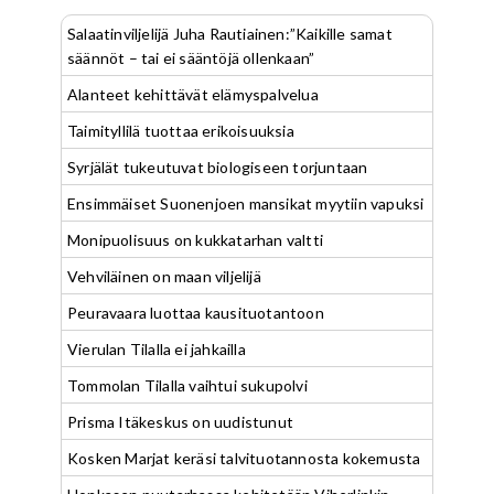
Salaatinviljelijä Juha Rautiainen:”Kaikille samat
säännöt – tai ei sääntöjä ollenkaan”
Alanteet kehittävät elämyspalvelua
Taimityllilä tuottaa erikoisuuksia
Syrjälät tukeutuvat biologiseen torjuntaan
Ensimmäiset Suonenjoen mansikat myytiin vapuksi
Monipuolisuus on kukkatarhan valtti
Vehviläinen on maan viljelijä
Peuravaara luottaa kausituotantoon
Vierulan Tilalla ei jahkailla
Tommolan Tilalla vaihtui sukupolvi
Prisma Itäkeskus on uudistunut
Kosken Marjat keräsi talvituotannosta kokemusta