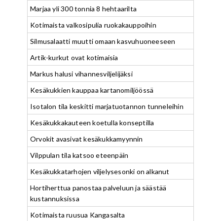
Marjaa yli 300 tonnia 8 hehtaarilta
Kotimaista valkosipulia ruokakauppoihin
Silmusalaatti muutti omaan kasvuhuoneeseen
Artik-kurkut ovat kotimaisia
Markus halusi vihannesviljelijäksi
Kesäkukkien kauppaa kartanomiljöössä
Isotalon tila keskitti marjatuotannon tunneleihin
Kesäkukkakauteen koetulla konseptilla
Orvokit avasivat kesäkukkamyynnin
Vilppulan tila katsoo eteenpäin
Kesäkukkatarhojen viljelysesonki on alkanut
Hortiherttua panostaa palveluun ja säästää
kustannuksissa
Kotimaista ruusua Kangasalta