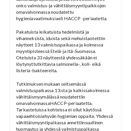
onko valmistus-ja vähittäismyyntipaikkojen
omavalvonnassa noudatettu
hygieniavaatimuksiaeli HACCP -periaatetta.
Pakatuista leikatuista hedelmistä ja
vihanneksista, iduista sekä mehuistaotettiin
näytteet 13 valmistuspaikassa ja kolmessa
myyntipisteessä Etelä-ja Itä-Suomessa.
Otetuista 33 näytteestä yhdessäkään ei
löytynyttutkittavia salmonella-, koli- eikä
listeria-bakteereita.
Tutkimuksen mukaan seitsemässä
valmistuspaikassa 13:sta ja kaikissakolmessa
vähittäismyymälässä noudatettiin
omavalvonnassaHACCP-periaatetta.
Tarkastetuissa kohteissa ei ollut käytössä
vapaaehtoisiahyvän hygienian oppaita. Yhdessä
vähittäismyyntipaikassa annettiinsuullinen
huomautus ja yhdessä valmistuspaikassa