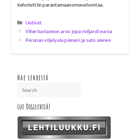
kehotettiin parantamaanomavalvontaa.
Kategoriat
Uutiset
Vihertuotannon arvo jopa miljardi euroa
Perunan viljelyala pieneni ja sato alenee
Hae lehdistä
Lue Digilehtiä!