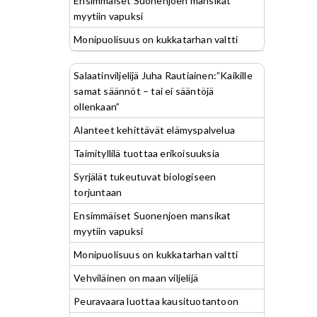
Ensimmäiset Suonenjoen mansikat
myytiin vapuksi
Monipuolisuus on kukkatarhan valtti
Salaatinviljelijä Juha Rautiainen:”Kaikille
samat säännöt – tai ei sääntöjä
ollenkaan”
Alanteet kehittävät elämyspalvelua
Taimityllilä tuottaa erikoisuuksia
Syrjälät tukeutuvat biologiseen
torjuntaan
Ensimmäiset Suonenjoen mansikat
myytiin vapuksi
Monipuolisuus on kukkatarhan valtti
Vehviläinen on maan viljelijä
Peuravaara luottaa kausituotantoon