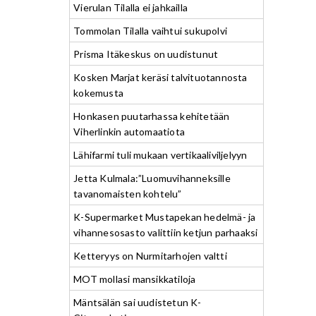
Vierulan Tilalla ei jahkailla
Tommolan Tilalla vaihtui sukupolvi
Prisma Itäkeskus on uudistunut
Kosken Marjat keräsi talvituotannosta
kokemusta
Honkasen puutarhassa kehitetään
Viherlinkin automaatiota
Lähifarmi tuli mukaan vertikaaliviljelyyn
Jetta Kulmala:”Luomuvihanneksille
tavanomaisten kohtelu”
K-Supermarket Mustapekan hedelmä- ja
vihannesosasto valittiin ketjun parhaaksi
Ketteryys on Nurmitarhojen valtti
MOT mollasi mansikkatiloja
Mäntsälän sai uudistetun K-