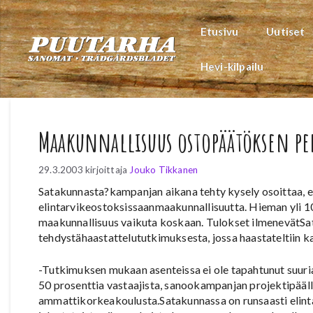
Siirry
sisältöön
Etusivu
Uutiset
Hevi-kilpailu
Maakunnallisuus ostopäätöksen pe
29.3.2003
kirjoittaja
Jouko Tikkanen
Satakunnasta?kampanjan aikana tehty kysely osoittaa, ett
elintarvikeostoksissaanmaakunnallisuutta. Hieman yli 10 p
maakunnallisuus vaikuta koskaan. Tulokset ilmenevätS
tehdystähaastattelututkimuksesta, jossa haastateltiin 
-Tutkimuksen mukaan asenteissa ei ole tapahtunut suuria
50 prosenttia vastaajista, sanookampanjan projektipä
ammattikorkeakoulusta.Satakunnassa on runsaasti elinta