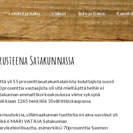
Lehdet ja haku
Videot
Info ja tilaus
Kansiki
rusteena Satakunnassa
ä yli 55 prosenttiasatakuntalaisista kuluttajista suosii
rosenttia vastaajista oli sitä mieltä,että heihin ei
atakunnan ammattikorkeakoulussa viime syksynä
kaikkiaan 1265 henkilöä 31vähittäiskaupassa.
 muutoksia, sillämaakunnan tuotteita on aina suosinut yli
ällikkö MARI VATAJA Satakunnan
rviketeollisuutta, esimerkiksi 70prosenttia Suomen