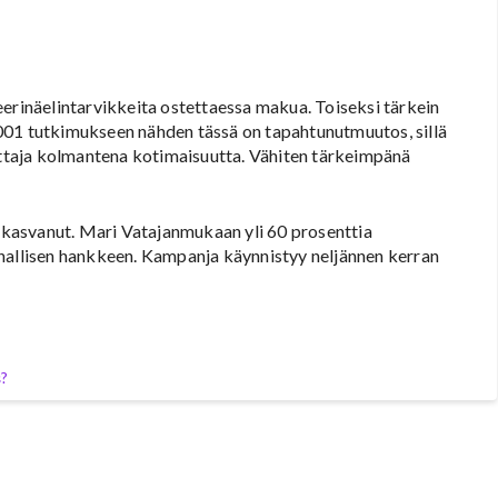
eerinäelintarvikkeita ostettaessa makua. Toiseksi tärkein
001 tutkimukseen nähden tässä on tapahtunutmuutos, sillä
euttaja kolmantena kotimaisuutta. Vähiten tärkeimpänä
kasvanut. Mari Vatajanmukaan yli 60 prosenttia
nnallisen hankkeen. Kampanja käynnistyy neljännen kerran
s?