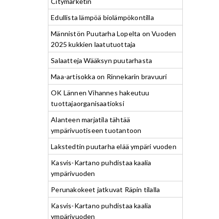
Citymarketin
Edullista lämpöä biolämpökontilla
Männistön Puutarha Lopelta on Vuoden
2025 kukkien laatutuottaja
Salaatteja Wääksyn puutarhasta
Maa-artisokka on Rinnekarin bravuuri
OK Lännen Vihannes hakeutuu
tuottajaorganisaatioksi
Alanteen marjatila tähtää
ympärivuotiseen tuotantoon
Lakstedtin puutarha elää ympäri vuoden
Kasvis-Kartano puhdistaa kaalia
ympärivuoden
Perunakokeet jatkuvat Räpin tilalla
Kasvis-Kartano puhdistaa kaalia
ympärivuoden