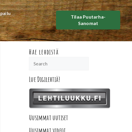
lpailu
Tilaa Puutarha-
Sanomat
Hae lehdistä
Lue Digilehtiä!
Uusimmat uutiset
Uusimmat videot