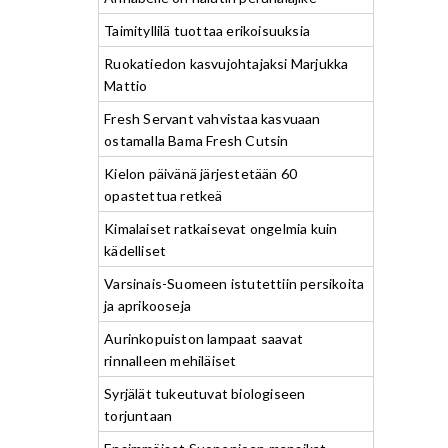
Taimityllilä tuottaa erikoisuuksia
Ruokatiedon kasvujohtajaksi Marjukka
Mattio
Fresh Servant vahvistaa kasvuaan
ostamalla Bama Fresh Cutsin
Kielon päivänä järjestetään 60
opastettua retkeä
Kimalaiset ratkaisevat ongelmia kuin
kädelliset
Varsinais-Suomeen istutettiin persikoita
ja aprikooseja
Aurinkopuiston lampaat saavat
rinnalleen mehiläiset
Syrjälät tukeutuvat biologiseen
torjuntaan