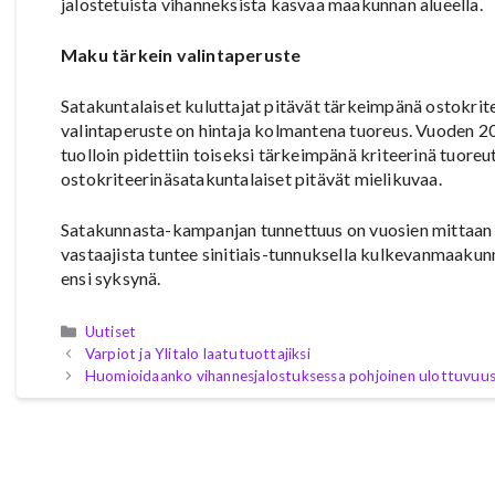
jalostetuista vihanneksista kasvaa maakunnan alueella.
Maku tärkein valintaperuste
Satakuntalaiset kuluttajat pitävät tärkeimpänä ostokrit
valintaperuste on hintaja kolmantena tuoreus. Vuoden 2
tuolloin pidettiin toiseksi tärkeimpänä kriteerinä tuor
ostokriteerinäsatakuntalaiset pitävät mielikuvaa.
Satakunnasta-kampanjan tunnettuus on vuosien mittaan 
vastaajista tuntee sinitiais-tunnuksella kulkevanmaaku
ensi syksynä.
Kategoriat
Uutiset
Varpiot ja Ylitalo laatutuottajiksi
Huomioidaanko vihannesjalostuksessa pohjoinen ulottuvuu