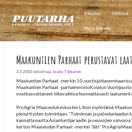
Siirry
sisältöön
Etusivu
Uutiset
Hevi-kilpailu
Maakuntien Parhaat perustavat laa
3.3.2003
kirjoittaja
Jouko Tikkanen
Maakuntien Parhaat -merkin 10-vuotisjuhlaseminaarissa
Maakuntien Parhaat -parhaimmistoKolatun Vuohijuustola
ovatkasvattaneet liikevaihtoa huomattavasti laatumerk
ProAgria Maaseutukeskusten Liiton myöntämä Maakunti
pienyritysten toimintaan. ”Toiminnan ja palvelunlaadun 
kannattavuutta.Asiantuntijaraadin ja neuvojien valvoma 
kertoo Maaseudun Parhaat -merkin ”äiti” ProAgriaMaas