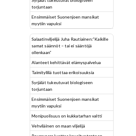
Syrjälät tukeutuvat biologiseen
torjuntaan
Ensimmäiset Suonenjoen mansikat
myytiin vapuksi
Salaatinviljelijä Juha Rautiainen:”Kaikille
samat säännöt – tai ei sääntöjä
ollenkaan”
Alanteet kehittävät elämyspalvelua
Taimityllilä tuottaa erikoisuuksia
Syrjälät tukeutuvat biologiseen
torjuntaan
Ensimmäiset Suonenjoen mansikat
myytiin vapuksi
Monipuolisuus on kukkatarhan valtti
Vehviläinen on maan viljelijä
Peuravaara luottaa kausituotantoon