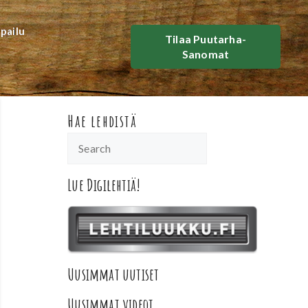
lpailu
Tilaa Puutarha-
Sanomat
Hae lehdistä
Lue Digilehtiä!
Uusimmat uutiset
Uusimmat videot