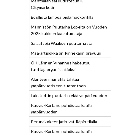
Mäntsälän sai uudistetun K-
Citymarketin
Edullista lämpöä biolämpökontilla
Männistön Puutarha Lopelta on Vuoden
2025 kukkien laatutuottaja
Salaatteja Wääksyn puutarhasta
Maa-artisokka on Rinnekarin bravuuri
OK Lännen Vihannes hakeutuu
tuottajaorganisaatioksi
Alanteen marjatila tähtää
ympärivuotiseen tuotantoon
Lakstedtin puutarha elää ympäri vuoden
Kasvis-Kartano puhdistaa kaalia
ympärivuoden
Perunakokeet jatkuvat Räpin tilalla
Kasvis-Kartano puhdistaa kaalia