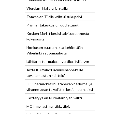
Vierulan Tilalla ei jahkailla
Tommolan Tilalla vaihtui sukupolvi
Prisma Itäkeskus on uudistunut
Kosken Marjat keräsi talvituotannosta
kokemusta
Honkasen puutarhassa kehitetään
Viherlinkin automaatiota
Lähifarmi tuli mukaan vertikaaliviljelyyn
Jetta Kulmala:”Luomuvihanneksille
tavanomaisten kohtelu”
K-Supermarket Mustapekan hedelmä- ja
vihannesosasto valittiin ketjun parhaaksi
Ketteryys on Nurmitarhojen valtti
MOT mollasi mansikkatiloja