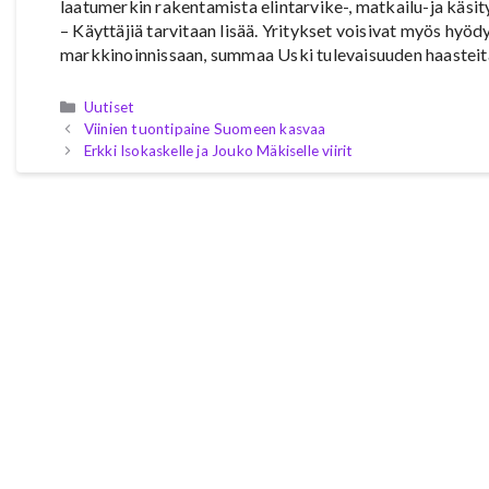
laatumerkin rakentamista elintarvike-, matkailu-ja käsity
– Käyttäjiä tarvitaan lisää. Yritykset voisivat myös h
markkinoinnissaan, summaa Uski tulevaisuuden haasteit
Kategoriat
Uutiset
Viinien tuontipaine Suomeen kasvaa
Erkki Isokaskelle ja Jouko Mäkiselle viirit