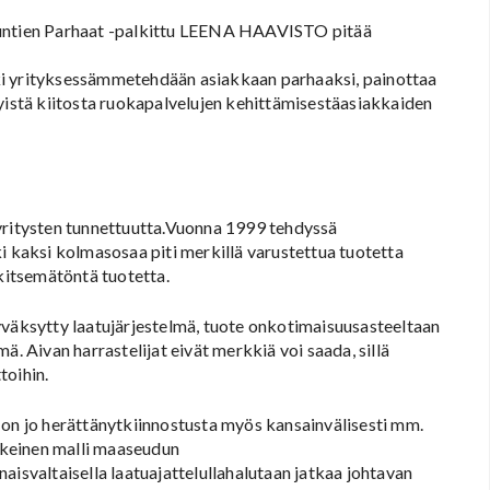
kuntien Parhaat -palkittu LEENA HAAVISTO pitää
ki yrityksessämmetehdään asiakkaan parhaaksi, painottaa
tyistä kiitosta ruokapalvelujen kehittämisestäasiakkaiden
itysten tunnettuutta.Vuonna 1999 tehdyssä
i kaksi kolmasosaa piti merkillä varustettua tuotetta
itsemätöntä tuotetta.
yväksytty laatujärjestelmä, tuote onkotimaisuusasteeltaan
ä. Aivan harrastelijat eivät merkkiä voi saada, sillä
toihin.
 on jo herättänytkiinnostusta myös kansainvälisesti mm.
skeinen malli maaseudun
aisvaltaisella laatuajattelullahalutaan jatkaa johtavan