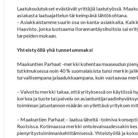
Laatukoulutukset evästävät yrittäjiä laatutyössä. Maa
asiakasta laatuajattelun tärkeimpänä lähtökohtana.
– Asiakkaistamme suurin osa on kanta-asiakkaita. Kaik
Haavisto, jonka luotsaama Ilorannantäysihoitola sai eri
tarpeiden mukaan.
Yhteistyöllä yhä tunnetummaksi
Maakuntien Parhaat -merkki kohentaa maaseudun pienyr
tutkimuksessa noin 40 % suomalaisista tunsi merkin jalik
turvallisempana jalaadukkaampana, kuin vastaavaa merk
– Valvottu merkki takaa, että yrityksessä on käytössä h
korkea ja tuote tai palvelu on asiantuntijaraadinhyväksym
toiminnan jatuotannon määrän on yllettävä yrityksen mit
– Maakuntien Parhaat – laatua läheltä -toimiva konsepti
Ruotsissa. Kotimaassa merkki ontulevaisuudessakin ke
pienyritystoiminnankehittämisessä. Yhteistyöllä ja kokon