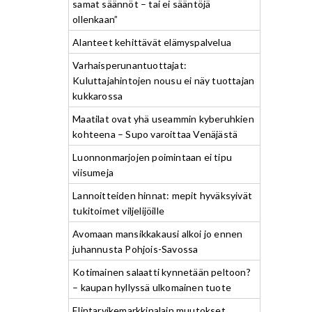
samat säännöt – tai ei sääntöjä
ollenkaan”
Alanteet kehittävät elämyspalvelua
Varhaisperunantuottajat:
Kuluttajahintojen nousu ei näy tuottajan
kukkarossa
Maatilat ovat yhä useammin kyberuhkien
kohteena – Supo varoittaa Venäjästä
Luonnonmarjojen poimintaan ei tipu
viisumeja
Lannoitteiden hinnat: mepit hyväksyivät
tukitoimet viljelijöille
Avomaan mansikkakausi alkoi jo ennen
juhannusta Pohjois-Savossa
Kotimainen salaatti kynnetään peltoon?
– kaupan hyllyssä ulkomainen tuote
Elintarvikemarkkinalain muutokset