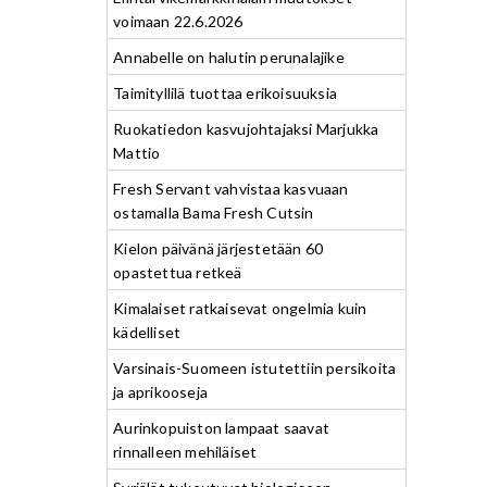
voimaan 22.6.2026
Annabelle on halutin perunalajike
Taimityllilä tuottaa erikoisuuksia
Ruokatiedon kasvujohtajaksi Marjukka
Mattio
Fresh Servant vahvistaa kasvuaan
ostamalla Bama Fresh Cutsin
Kielon päivänä järjestetään 60
opastettua retkeä
Kimalaiset ratkaisevat ongelmia kuin
kädelliset
Varsinais-Suomeen istutettiin persikoita
ja aprikooseja
Aurinkopuiston lampaat saavat
rinnalleen mehiläiset