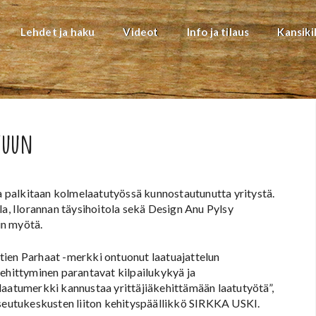
Lehdet ja haku
Videot
Info ja tilaus
Kansiki
tuun
 palkitaan kolmelaatutyössä kunnostautunutta yritystä.
, Ilorannan täysihoitola sekä Design Anu Pylsy
in myötä.
en Parhaat -merkki ontuonut laatuajattelun
kehittyminen parantavat kilpailukykyä ja
laatumerkki kannustaa yrittäjiäkehittämään laatutyötä”,
eutukeskusten liiton kehityspäällikkö SIRKKA USKI.