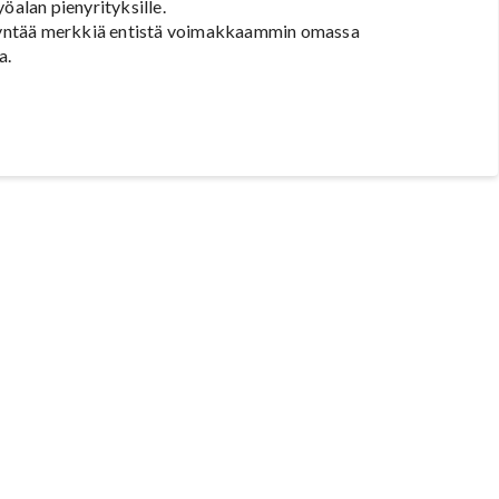
öalan pienyrityksille.
yödyntää merkkiä entistä voimakkaammin omassa
a.