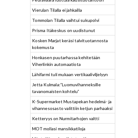
Vierulan Tilalla ei jahkailla
Tommolan Tilalla vaihtui sukupolvi
Prisma Itäkeskus on uudistunut
Kosken Marjat keräsi talvituotannosta
kokemusta
Honkasen puutarhassa kehitetään
Viherlinkin automaatiota
Lähifarmi tuli mukaan vertikaaliviljelyyn
Jetta Kulmala:”Luomuvihanneksille
tavanomaisten kohtelu”
K-Supermarket Mustapekan hedelmä- ja
vihannesosasto valittiin ketjun parhaaksi
Ketteryys on Nurmitarhojen valtti
MOT mollasi mansikkatiloja