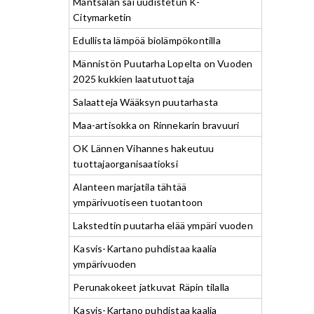
Mäntsälän sai uudistetun K-
Citymarketin
Edullista lämpöä biolämpökontilla
Männistön Puutarha Lopelta on Vuoden
2025 kukkien laatutuottaja
Salaatteja Wääksyn puutarhasta
Maa-artisokka on Rinnekarin bravuuri
OK Lännen Vihannes hakeutuu
tuottajaorganisaatioksi
Alanteen marjatila tähtää
ympärivuotiseen tuotantoon
Lakstedtin puutarha elää ympäri vuoden
Kasvis-Kartano puhdistaa kaalia
ympärivuoden
Perunakokeet jatkuvat Räpin tilalla
Kasvis-Kartano puhdistaa kaalia