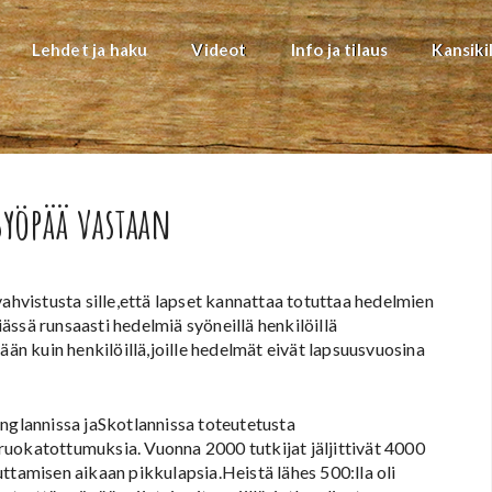
Lehdet ja haku
Videot
Info ja tilaus
Kansiki
syöpää vastaan
vahvistusta sille,että lapset kannattaa totuttaa hedelmien
ssä runsaasti hedelmiä syöneillä henkilöillä
n kuin henkilöillä,joille hedelmät eivät lapsuusvuosina
Englannissa jaSkotlannissa toteutetusta
ruokatottumuksia. Vuonna 2000 tutkijat jäljittivät 4000
ttamisen aikaan pikkulapsia.Heistä lähes 500:lla oli