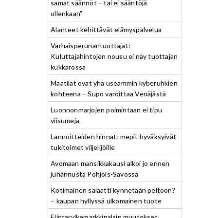
samat säännöt – tai ei sääntöjä
ollenkaan”
Alanteet kehittävät elämyspalvelua
Varhaisperunantuottajat:
Kuluttajahintojen nousu ei näy tuottajan
kukkarossa
Maatilat ovat yhä useammin kyberuhkien
kohteena – Supo varoittaa Venäjästä
Luonnonmarjojen poimintaan ei tipu
viisumeja
Lannoitteiden hinnat: mepit hyväksyivät
tukitoimet viljelijöille
Avomaan mansikkakausi alkoi jo ennen
juhannusta Pohjois-Savossa
Kotimainen salaatti kynnetään peltoon?
– kaupan hyllyssä ulkomainen tuote
Elintarvikemarkkinalain muutokset