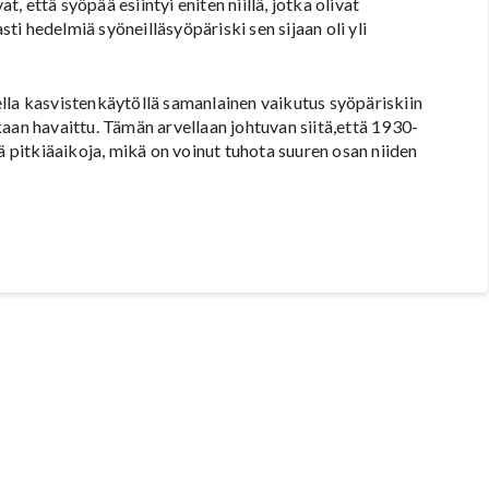
 että syöpää esiintyi eniten niillä, jotka olivat
i hedelmiä syöneilläsyöpäriski sen sijaan oli yli
lla kasvistenkäytöllä samanlainen vaikutus syöpäriskiin
aan havaittu. Tämän arvellaan johtuvan siitä,että 1930-
ä pitkiäaikoja, mikä on voinut tuhota suuren osan niiden