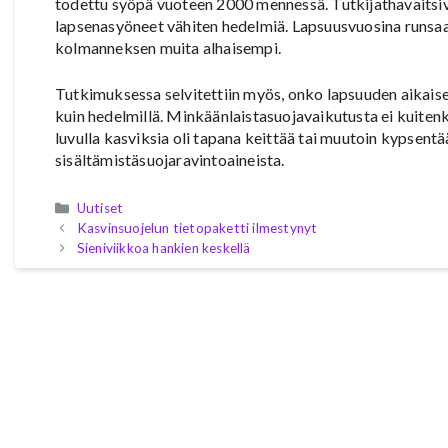
todettu syöpä vuoteen 2000 mennessä. Tutkijathavaitsivat,
lapsenasyöneet vähiten hedelmiä. Lapsuusvuosina runsaast
kolmanneksen muita alhaisempi.
Tutkimuksessa selvitettiin myös, onko lapsuuden aikaise
kuin hedelmillä. Minkäänlaistasuojavaikutusta ei kuitenk
luvulla kasviksia oli tapana keittää tai muutoin kypsentä
sisältämistäsuojaravintoaineista.
Kategoriat
Uutiset
Kasvinsuojelun tietopaketti ilmestynyt
Sieniviikkoa hankien keskellä