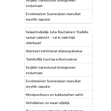
Syrjälät tukeutuvat biologiseen
torjuntaan
Ensimmäiset Suonenjoen mansikat
myytiin vapuksi
Salaatinviljelijä Juha Rautiainen:”Kaikille
samat säännöt – tai ei sääntöjä
ollenkaan”
Alanteet kehittävät elämyspalvelua
Taimityllilä tuottaa erikoisuuksia
Syrjälät tukeutuvat biologiseen
torjuntaan
Ensimmäiset Suonenjoen mansikat
myytiin vapuksi
Monipuolisuus on kukkatarhan valtti
Vehviläinen on maan viljelijä
Peuravaara luottaa kausituotantoon