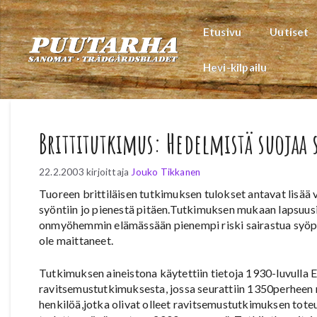
Siirry
sisältöön
Etusivu
Uutiset
Hevi-kilpailu
Brittitutkimus: Hedelmistä suojaa 
22.2.2003
kirjoittaja
Jouko Tikkanen
Tuoreen brittiläisen tutkimuksen tulokset antavat lisää 
syöntiin jo pienestä pitäen.Tutkimuksen mukaan lapsuusiä
onmyöhemmin elämässään pienempi riski sairastua syöpää
ole maittaneet.
Tutkimuksen aineistona käytettiin tietoja 1930-luvulla 
ravitsemustutkimuksesta, jossa seurattiin 1350perheen 
henkilöä,jotka olivat olleet ravitsemustutkimuksen toteu