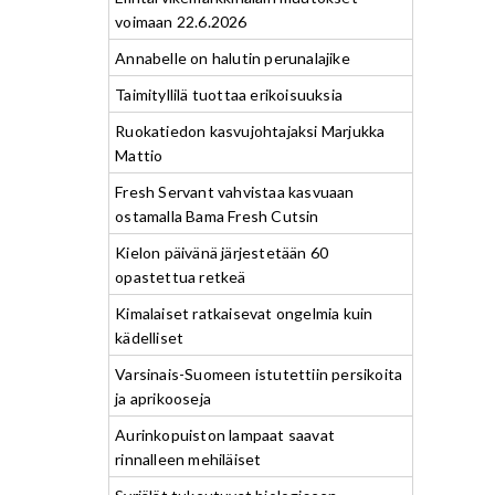
voimaan 22.6.2026
Annabelle on halutin perunalajike
Taimityllilä tuottaa erikoisuuksia
Ruokatiedon kasvujohtajaksi Marjukka
Mattio
Fresh Servant vahvistaa kasvuaan
ostamalla Bama Fresh Cutsin
Kielon päivänä järjestetään 60
opastettua retkeä
Kimalaiset ratkaisevat ongelmia kuin
kädelliset
Varsinais-Suomeen istutettiin persikoita
ja aprikooseja
Aurinkopuiston lampaat saavat
rinnalleen mehiläiset