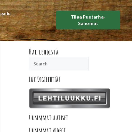
lpailu
Tilaa Puutarha-
Sanomat
Hae lehdistä
Lue Digilehtiä!
Uusimmat uutiset
Uusimmat videot