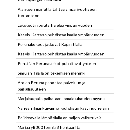
Alanteen marjatila tähtää ympärivuotiseen
tuotantoon
Lakstedtin puutarha elää ympäri vuoden
Kasvis-Kartano puhdistaa kaalia ympärivuoden
Perunakokeet jatkuvat Räpin tilalla
Kasvis-Kartano puhdistaa kaalia ympärivuoden
Penttilän Perunasiskot puhaltavat yhteen
Simulan Tilalla on tekemisen meninki
Arolan Peruna panostaa palveluun ja
paikallisuuteen
Marjakaupalla paikataan lomakuukauden myynti
Nanean ilmankuivain ja -puhdistin kasvihuoneisiin
Poikkeavalla lämpötilalla on paljon vaikutuksia
Marjaa yli 300 tonnia 8 hehtaarilta