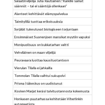
Salaatinviljelijä Juha Rautiainen:”Kaikille samat
säännöt – tai ei sääntöjä ollenkaan”
Alanteet kehittävät elämyspalvelua
Taimityllilä tuottaa erikoisuuksia
Syrjälät tukeutuvat biologiseen torjuntaan
Ensimmäiset Suonenjoen mansikat myytiin vapuksi
Monipuolisuus on kukkatarhan valtti
Vehviläinen on maan viljelijä
Peuravaara luottaa kausituotantoon
Vierulan Tilalla ei jahkailla
Tommolan Tilalla vaihtui sukupolvi
Prisma Itäkeskus on uudistunut
Kosken Marjat keräsi talvituotannosta kokemusta
Honkasen puutarhassa kehitetään Viherlinkin
automaatiota