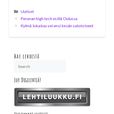
Kategoriat
Uutiset
Perunan high tech esillä Oulussa
Kylmä lokakuu vei ensi kesän satotoiveet
Hae lehdistä
Lue Digilehtiä!