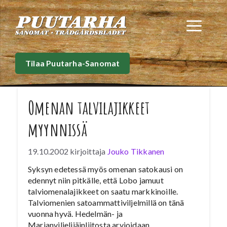
Siirry
sisältöön
Val
Tilaa Puutarha-Sanomat
Omenan talvilajikkeet
myynnissä
19.10.2002
kirjoittaja
Jouko Tikkanen
Syksyn edetessä myös omenan satokausi on
edennyt niin pitkälle, että Lobo jamuut
talviomenalajikkeet on saatu markkinoille.
Talviomenien satoammattiviljelmillä on tänä
vuonna hyvä. Hedelmän- ja
Marjanviljelijäinliitosta arvioidaan