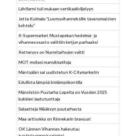
Lähifarmi tuli mukaan vertikaaliviljelyyn
Jetta Kulmala:”Luomuvihanneksille tavanomaisten
kohtelu”
K-Supermarket Mustapekan hedelmä- ja
vihannesosasto valittiin ketjun parhaaksi
Ketteryys on Nurmitarhojen valtti
MOT mollasi mansikkatiloja
Mäntsälän sai uudistetun K-Citymarketin
Edullista lämpöä biolämpökontilla
Männistön Puutarha Lopelta on Vuoden 2025
kukkien laatutuottaja
Salaatteja Wääksyn puutarhasta
Maa-artisokka on Rinnekarin bravuuri
OK Lännen Vihannes hakeutuu
tuottajaorganisaatioksi