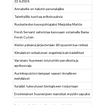
22.6.2026
Annabelle on halutin perunalajike
Taimityllilä tuottaa erikoisuuksia
Ruokatiedon kasvujohtajaksi Marjukka Mattio
Fresh Servant vahvistaa kasvuaan ostamalla Bama
Fresh Cutsin
Kielon päivänä järjestetään 60 opastettua retkeä
Kimalaiset ratkaisevat ongelmia kuin kädelliset
Varsinais-Suomeen istutettiin persikoita ja
aprikooseja
Aurinkopuiston lampaat saavat rinnalleen
mehiläiset
Syrjälät tukeutuvat biologiseen torjuntaan
Ensimmäiset Suonenjoen mansikat myytiin vapuksi