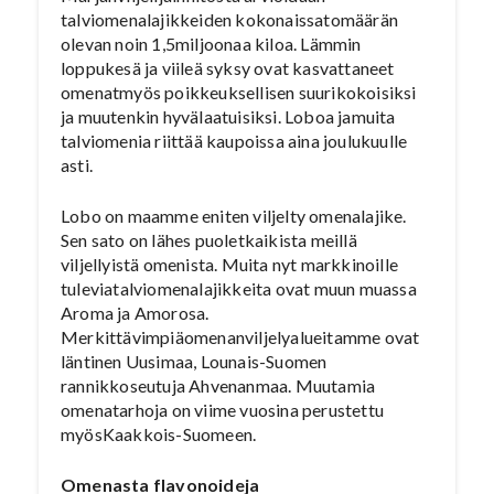
talviomenalajikkeiden kokonaissatomäärän
olevan noin 1,5miljoonaa kiloa. Lämmin
loppukesä ja viileä syksy ovat kasvattaneet
omenatmyös poikkeuksellisen suurikokoisiksi
ja muutenkin hyvälaatuisiksi. Loboa jamuita
talviomenia riittää kaupoissa aina joulukuulle
asti.
Lobo on maamme eniten viljelty omenalajike.
Sen sato on lähes puoletkaikista meillä
viljellyistä omenista. Muita nyt markkinoille
tuleviatalviomenalajikkeita ovat muun muassa
Aroma ja Amorosa.
Merkittävimpiäomenanviljelyalueitamme ovat
läntinen Uusimaa, Lounais-Suomen
rannikkoseutuja Ahvenanmaa. Muutamia
omenatarhoja on viime vuosina perustettu
myösKaakkois-Suomeen.
Omenasta flavonoideja