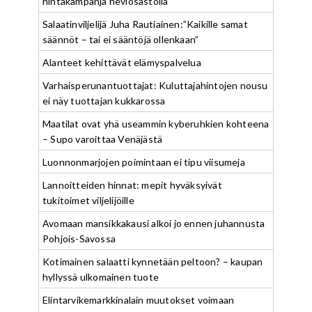
hintakampanja heviosastolla
Salaatinviljelijä Juha Rautiainen:”Kaikille samat
säännöt – tai ei sääntöjä ollenkaan”
Alanteet kehittävät elämyspalvelua
Varhaisperunantuottajat: Kuluttajahintojen nousu
ei näy tuottajan kukkarossa
Maatilat ovat yhä useammin kyberuhkien kohteena
– Supo varoittaa Venäjästä
Luonnonmarjojen poimintaan ei tipu viisumeja
Lannoitteiden hinnat: mepit hyväksyivät
tukitoimet viljelijöille
Avomaan mansikkakausi alkoi jo ennen juhannusta
Pohjois-Savossa
Kotimainen salaatti kynnetään peltoon? – kaupan
hyllyssä ulkomainen tuote
Elintarvikemarkkinalain muutokset voimaan