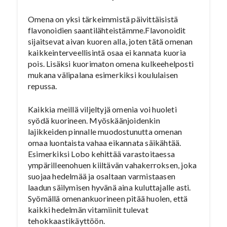
Omena on yksi tärkeimmistä päivittäisistä
flavonoidien saantilähteistämme.Flavonoidit
sijaitsevat aivan kuoren alla, joten tätä omenan
kaikkeinterveellisintä osaa ei kannata kuoria
pois. Lisäksi kuorimaton omena kulkeehelposti
mukana välipalana esimerkiksi koululaisen
repussa.
Kaikkia meillä viljeltyjä omenia voi huoleti
syödä kuorineen. Myöskäänjoidenkin
lajikkeiden pinnalle muodostunutta omenan
omaa luontaista vahaa eikannata säikähtää.
Esimerkiksi Lobo kehittää varastoitaessa
ympärilleenohuen kiiltävän vahakerroksen, joka
suojaa hedelmää ja osaltaan varmistaasen
laadun säilymisen hyvänä aina kuluttajalle asti.
Syömällä omenankuorineen pitää huolen, että
kaikki hedelmän vitamiinit tulevat
tehokkaastikäyttöön.