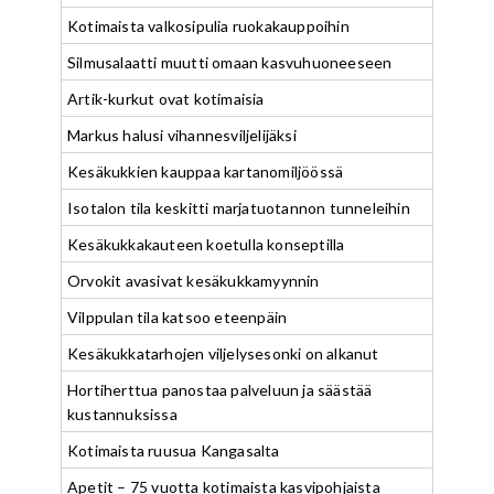
Kotimaista valkosipulia ruokakauppoihin
Silmusalaatti muutti omaan kasvuhuoneeseen
Artik-kurkut ovat kotimaisia
Markus halusi vihannesviljelijäksi
Kesäkukkien kauppaa kartanomiljöössä
Isotalon tila keskitti marjatuotannon tunneleihin
Kesäkukkakauteen koetulla konseptilla
Orvokit avasivat kesäkukkamyynnin
Vilppulan tila katsoo eteenpäin
Kesäkukkatarhojen viljelysesonki on alkanut
Hortiherttua panostaa palveluun ja säästää
kustannuksissa
Kotimaista ruusua Kangasalta
Apetit – 75 vuotta kotimaista kasvipohjaista