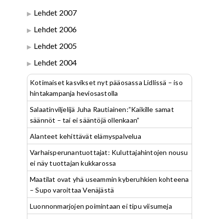
Lehdet 2007
Lehdet 2006
Lehdet 2005
Lehdet 2004
Kotimaiset kasvikset nyt pääosassa Lidlissä – iso
hintakampanja heviosastolla
Salaatinviljelijä Juha Rautiainen:”Kaikille samat
säännöt – tai ei sääntöjä ollenkaan”
Alanteet kehittävät elämyspalvelua
Varhaisperunantuottajat: Kuluttajahintojen nousu
ei näy tuottajan kukkarossa
Maatilat ovat yhä useammin kyberuhkien kohteena
– Supo varoittaa Venäjästä
Luonnonmarjojen poimintaan ei tipu viisumeja