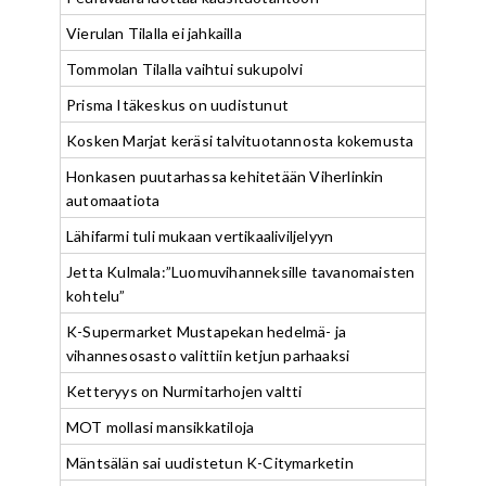
Vierulan Tilalla ei jahkailla
Tommolan Tilalla vaihtui sukupolvi
Prisma Itäkeskus on uudistunut
Kosken Marjat keräsi talvituotannosta kokemusta
Honkasen puutarhassa kehitetään Viherlinkin
automaatiota
Lähifarmi tuli mukaan vertikaaliviljelyyn
Jetta Kulmala:”Luomuvihanneksille tavanomaisten
kohtelu”
K-Supermarket Mustapekan hedelmä- ja
vihannesosasto valittiin ketjun parhaaksi
Ketteryys on Nurmitarhojen valtti
MOT mollasi mansikkatiloja
Mäntsälän sai uudistetun K-Citymarketin