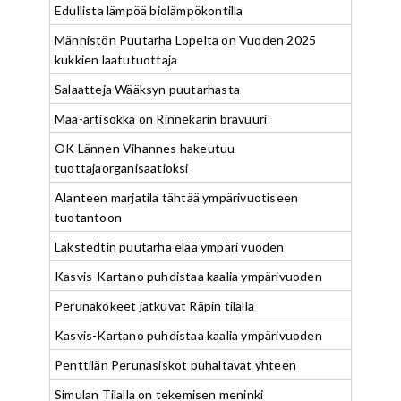
Edullista lämpöä biolämpökontilla
Männistön Puutarha Lopelta on Vuoden 2025
kukkien laatutuottaja
Salaatteja Wääksyn puutarhasta
Maa-artisokka on Rinnekarin bravuuri
OK Lännen Vihannes hakeutuu
tuottajaorganisaatioksi
Alanteen marjatila tähtää ympärivuotiseen
tuotantoon
Lakstedtin puutarha elää ympäri vuoden
Kasvis-Kartano puhdistaa kaalia ympärivuoden
Perunakokeet jatkuvat Räpin tilalla
Kasvis-Kartano puhdistaa kaalia ympärivuoden
Penttilän Perunasiskot puhaltavat yhteen
Simulan Tilalla on tekemisen meninki