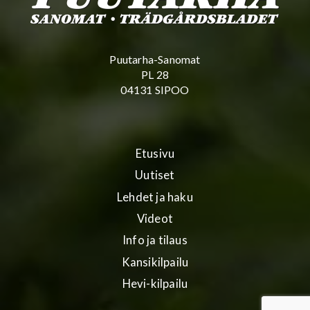
Puutarha-Sanomat
PL 28
04131 SIPOO
Etusivu
Uutiset
Lehdet ja haku
Videot
Info ja tilaus
Kansikilpailu
Hevi-kilpailu