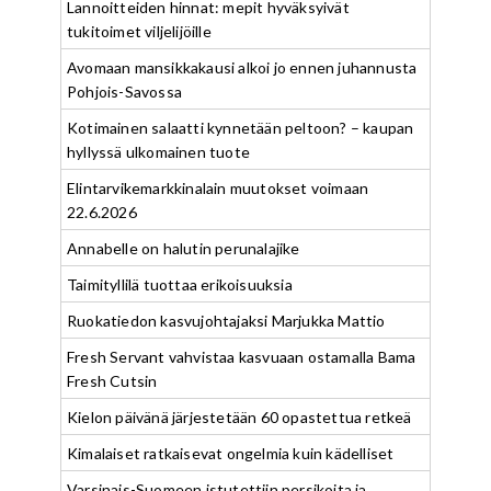
Lannoitteiden hinnat: mepit hyväksyivät
tukitoimet viljelijöille
Avomaan mansikkakausi alkoi jo ennen juhannusta
Pohjois-Savossa
Kotimainen salaatti kynnetään peltoon? – kaupan
hyllyssä ulkomainen tuote
Elintarvikemarkkinalain muutokset voimaan
22.6.2026
Annabelle on halutin perunalajike
Taimityllilä tuottaa erikoisuuksia
Ruokatiedon kasvujohtajaksi Marjukka Mattio
Fresh Servant vahvistaa kasvuaan ostamalla Bama
Fresh Cutsin
Kielon päivänä järjestetään 60 opastettua retkeä
Kimalaiset ratkaisevat ongelmia kuin kädelliset
Varsinais-Suomeen istutettiin persikoita ja