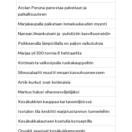
Arolan Peruna panostaa palveluun ja
paikallisuuteen
Marjakaupalla paikataan lomakuukauden myynti
Nanean ilmankuivain ja -puhdistin kasvihuoneisiin
Poikkeavalla lämpötilalla on paljon vaikutuksia
Marjaa yli 300 tonnia 8 hehtaarilta
Kotimaista valkosipulia ruokakauppoihin
Silmusalaatti muutti omaan kasvuhuoneeseen
Artik-kurkut ovat kotimaisia
Markus halusi vihannesviljelijäksi
Kesäkukkien kauppaa kartanomiljöössä
Isotalon tila keskitti marjatuotannon tunneleihin
Kesäkukkakauteen koetulla konseptilla
Orvokit avasivat kesäkukkamyynnin