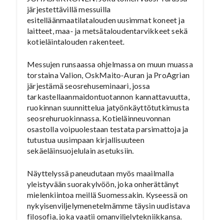
järjestettävillä messuilla
esitelläänmaatilatalouden uusimmat koneet ja
laitteet, maa- ja metsätaloudentarvikkeet sekä
kotieläintalouden rakenteet.
Messujen runsaassa ohjelmassa on muun muassa
torstaina Valion, OskMaito-Auran ja ProAgrian
järjestämä seosrehuseminaari, jossa
tarkastellaanmaidontuotannon kannattavuutta,
ruokinnan suunnittelua jatyönkäyttötutkimusta
seosrehuruokinnassa. Kotieläinneuvonnan
osastolla voipuolestaan testata parsimattoja ja
tutustua uusimpaan kirjallisuuteen
sekäeläinsuojelulain asetuksiin.
Näyttelyssä paneudutaan myös maailmalla
yleistyvään suorakylvöön, joka onherättänyt
mielenkiintoa meillä Suomessakin. Kyseessä on
nykyisenviljelymenetelmämme täysin uudistava
filosofia, joka vaatii omanviljelytekniikkansa.