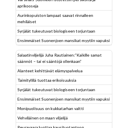
aprikooseja
Aurinkopuiston lampaat saavat rinnalleen
mehiläiset
Syrjälät tukeutuvat biologiseen torjuntaan
Ensimmäiset Suonenjoen mansikat myytiin vapuksi
Salaatinviljelijä Juha Rautiainen:”Kaikille samat
säännöt – tai ei sääntöjä ollenkaan”
Alanteet kehittävät elämyspalvelua
Taimityllilä tuottaa erikoisuuksia
Syrjälät tukeutuvat biologiseen torjuntaan
Ensimmäiset Suonenjoen mansikat myytiin vapuksi
Monipuolisuus on kukkatarhan valtti
Vehviläinen on maan viljelijä
Peuravaara luottaa kausituotantoon