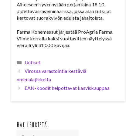
Aiheeseen syvennytään perjantaina 18.10.
pidettävässäseminaarissa, jossa alan tutkijat
kertovat suorakylvön eduista jahaitoista.
Farma Konemessut järjestää ProAgria Farma.
Viime kerralla kaksi vuottasitten näyttelyssä
vieraili yli 31 000 kävijää.
Kategoriat
Uutiset
Virossa varastointia kestäviä
omenalajikkeita
EAN-koodit helpottavat kasviskauppaa
Hae lehdistä