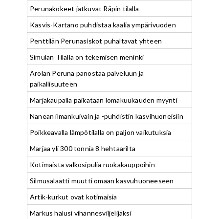
Perunakokeet jatkuvat Räpin tilalla
Kasvis-Kartano puhdistaa kaalia ympärivuoden
Penttilän Perunasiskot puhaltavat yhteen
Simulan Tilalla on tekemisen meninki
Arolan Peruna panostaa palveluun ja
paikallisuuteen
Marjakaupalla paikataan lomakuukauden myynti
Nanean ilmankuivain ja -puhdistin kasvihuoneisiin
Poikkeavalla lämpötilalla on paljon vaikutuksia
Marjaa yli 300 tonnia 8 hehtaarilta
Kotimaista valkosipulia ruokakauppoihin
Silmusalaatti muutti omaan kasvuhuoneeseen
Artik-kurkut ovat kotimaisia
Markus halusi vihannesviljelijäksi