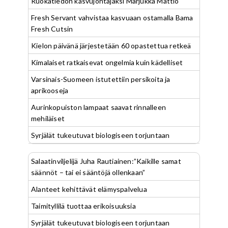
Ruokatiedon kasvujohtajaksi Marjukka Mattio
Fresh Servant vahvistaa kasvuaan ostamalla Bama
Fresh Cutsin
Kielon päivänä järjestetään 60 opastettua retkeä
Kimalaiset ratkaisevat ongelmia kuin kädelliset
Varsinais-Suomeen istutettiin persikoita ja
aprikooseja
Aurinkopuiston lampaat saavat rinnalleen
mehiläiset
Syrjälät tukeutuvat biologiseen torjuntaan
Salaatinviljelijä Juha Rautiainen:”Kaikille samat
säännöt – tai ei sääntöjä ollenkaan”
Alanteet kehittävät elämyspalvelua
Taimityllilä tuottaa erikoisuuksia
Syrjälät tukeutuvat biologiseen torjuntaan