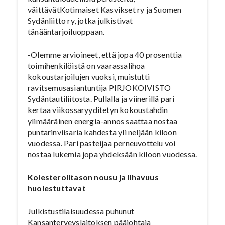
väittävätKotimaiset Kasvikset ry ja Suomen
Sydänliitto ry, jotka julkistivat
tänääntarjoiluoppaan.
-Olemme arvioineet, että jopa 40 prosenttia
toimihenkilöistä on vaarassalihoa
kokoustarjoilujen vuoksi, muistutti
ravitsemusasiantuntija PIRJOKOIVISTO
Sydäntautiliitosta. Pullalla ja viinerillä pari
kertaa viikossaryyditetyn kokoustahdin
ylimääräinen energia-annos saattaa nostaa
puntarinviisaria kahdesta yli neljään kiloon
vuodessa. Pari pasteijaa perneuvottelu voi
nostaa lukemia jopa yhdeksään kiloon vuodessa.
Kolesterolitason nousu ja lihavuus
huolestuttavat
Julkistustilaisuudessa puhunut
Kansanterveyslaitoksen pääjohtaja