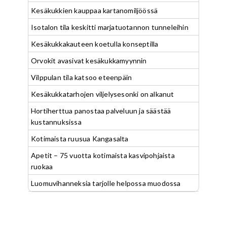
Kesäkukkien kauppaa kartanomiljöössä
Isotalon tila keskitti marjatuotannon tunneleihin
Kesäkukkakauteen koetulla konseptilla
Orvokit avasivat kesäkukkamyynnin
Vilppulan tila katsoo eteenpäin
Kesäkukkatarhojen viljelysesonki on alkanut
Hortiherttua panostaa palveluun ja säästää
kustannuksissa
Kotimaista ruusua Kangasalta
Apetit – 75 vuotta kotimaista kasvipohjaista
ruokaa
Luomuvihanneksia tarjolle helpossa muodossa