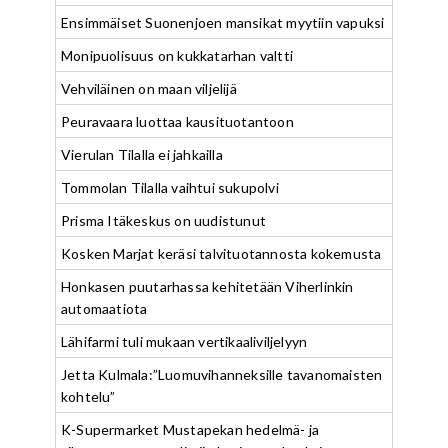
Ensimmäiset Suonenjoen mansikat myytiin vapuksi
Monipuolisuus on kukkatarhan valtti
Vehviläinen on maan viljelijä
Peuravaara luottaa kausituotantoon
Vierulan Tilalla ei jahkailla
Tommolan Tilalla vaihtui sukupolvi
Prisma Itäkeskus on uudistunut
Kosken Marjat keräsi talvituotannosta kokemusta
Honkasen puutarhassa kehitetään Viherlinkin
automaatiota
Lähifarmi tuli mukaan vertikaaliviljelyyn
Jetta Kulmala:”Luomuvihanneksille tavanomaisten
kohtelu”
K-Supermarket Mustapekan hedelmä- ja