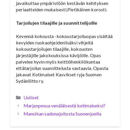
javaikuttaa ympäristöön kestävän kehityksen
periaatteiden mukaisesti,Pietikäinen korosti.
Tarjoilujen tilaajille ja suunnittelijoille
Kevennä kokousta -kokoustarjoiluopas sisältää
kevyiden ruokaohjeidenlisäksi vihjeitä
kokoustarjoilujen tilaajille, kokousten
järjestäjille jakokouksissa kävijöille. Opas
palvelee hyvin myös keittiöhenkilökuntaa
ettätarjoilun suunnittelusta vastaavia. Opasta
jakavat Kotimaiset Kasvikset ryja Suomen
Sydänliitto ry.
Kategoriat
Uutiset
Marjanpesua venäläisestä kotimaiseksi?
Mansikan sadonajoitusta Suonenjoella