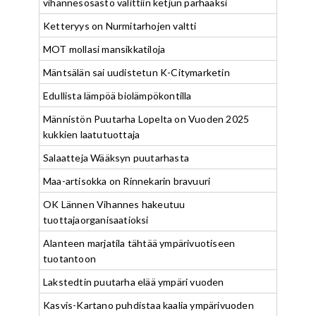
vihannesosasto valittiin ketjun parhaaksi
Ketteryys on Nurmitarhojen valtti
MOT mollasi mansikkatiloja
Mäntsälän sai uudistetun K-Citymarketin
Edullista lämpöä biolämpökontilla
Männistön Puutarha Lopelta on Vuoden 2025
kukkien laatutuottaja
Salaatteja Wääksyn puutarhasta
Maa-artisokka on Rinnekarin bravuuri
OK Lännen Vihannes hakeutuu
tuottajaorganisaatioksi
Alanteen marjatila tähtää ympärivuotiseen
tuotantoon
Lakstedtin puutarha elää ympäri vuoden
Kasvis-Kartano puhdistaa kaalia ympärivuoden