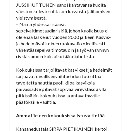
JUSSIHUTTUNEN sanoi kantavansa huolta
väestön kolesterolitason kasvusta jalihomisen
yleistymisestä.
– Nämä yhdessä lisäävät
sepelvaltimotaudinriskiä, johon kuolleisuus ei
ole enää laskenut vuoden 2000 jälkeen.Kasvis-
ja hedelmävoittoinen ruokavalio oleellisesti
vähentääsepelvaltimotaudin ja syövän synnyn
riskiä samoin kuin aikuisiändiabetesta.
Kokouksissa tarjoiltavat kasvikset ja hedelmät
tarjoavat oivallisenvaihtoehdon toteuttaa
tavoitetta nauttia puoli kiloa kasviksia
päivässä.Ne pitävät sopivaa vireystasoa yllä
pitkissäkin kokouksissa ja antavathyville
päätöksille vauhtia.
Ammatikseen kokouksissa istuva tietää
Kansanedustaja SIRPA PIETIKÄINEN kertoi