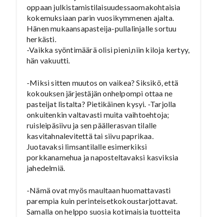
oppaan julkistamistilaisuudessaomakohtaisia
kokemuksiaan parin vuosikymmenen ajalta.
Hänen mukaansapasteija-pullalinjalle sortuu
herkästi.
-Vaikka syöntimäärä olisi pieni,niin kiloja kertyy,
hän vakuutti.
-Miksi sitten muutos on vaikea? Siksikö, että
kokouksen järjestäjän onhelpompi ottaa ne
pasteijat listalta? Pietikäinen kysyi. -Tarjolla
onkuitenkin valtavasti muita vaihtoehtoja;
ruisleipäsiivu ja sen päällerasvan tilalle
kasvitahnalevitettä tai siivu paprikaa.
Juotavaksi limsantilalle esimerkiksi
porkkanamehua ja naposteltavaksi kasviksia
jahedelmiä.
-Nämä ovat myös maultaan huomattavasti
parempia kuin perinteisetkokoustarjottavat.
Samalla on helppo suosia kotimaisia tuotteita