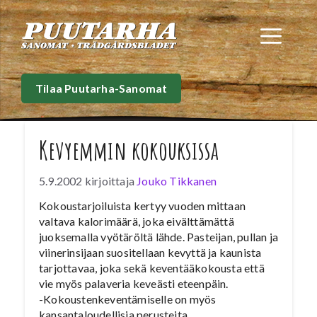
Siirry
sisältöön
Val
Tilaa Puutarha-Sanomat
Kevyemmin kokouksissa
5.9.2002
kirjoittaja
Jouko Tikkanen
Kokoustarjoiluista kertyy vuoden mittaan
valtava kalorimäärä, joka eivälttämättä
juoksemalla vyötäröltä lähde. Pasteijan, pullan ja
viinerinsijaan suositellaan kevyttä ja kaunista
tarjottavaa, joka sekä keventääkokousta että
vie myös palaveria keveästi eteenpäin.
-Kokoustenkeventämiselle on myös
kansantaloudellisia perusteita,