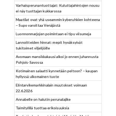
Varhaisperunantuottajat: Kuluttajahintojen nousu
ei näy tuottajan kukkarossa
Maatilat ovat yhä useammin kyberuhkien kohteena
– Supo varoittaa Venäjästä
Luonnonmarjojen poimintaan ei tipu viisumeja
Lannoitteiden hinnat: mepit hyväksyivät
tukitoimet viljelijöille
Avomaan mansikkakausi alkoi jo ennen juhannusta
Pohjois-Savossa
Kotimainen salaatti kynnetään peltoon? – kaupan
hyllyssä ulkomainen tuote
Elintarvikemarkkinalain muutokset voimaan
22.6.2026
Annabelle on halutin perunalajike
Taimityllilä tuottaa erikoisuuksia