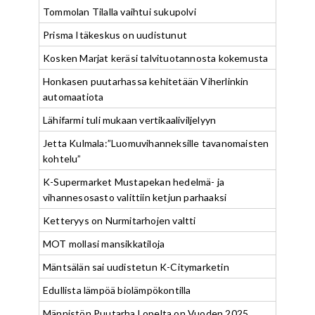
Tommolan Tilalla vaihtui sukupolvi
Prisma Itäkeskus on uudistunut
Kosken Marjat keräsi talvituotannosta kokemusta
Honkasen puutarhassa kehitetään Viherlinkin
automaatiota
Lähifarmi tuli mukaan vertikaaliviljelyyn
Jetta Kulmala:”Luomuvihanneksille tavanomaisten
kohtelu”
K-Supermarket Mustapekan hedelmä- ja
vihannesosasto valittiin ketjun parhaaksi
Ketteryys on Nurmitarhojen valtti
MOT mollasi mansikkatiloja
Mäntsälän sai uudistetun K-Citymarketin
Edullista lämpöä biolämpökontilla
Männistön Puutarha Lopelta on Vuoden 2025