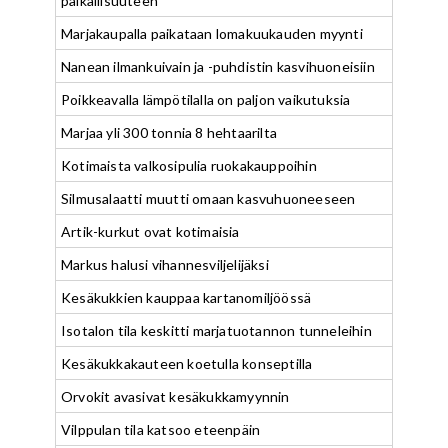
paikallisuuteen
Marjakaupalla paikataan lomakuukauden myynti
Nanean ilmankuivain ja -puhdistin kasvihuoneisiin
Poikkeavalla lämpötilalla on paljon vaikutuksia
Marjaa yli 300 tonnia 8 hehtaarilta
Kotimaista valkosipulia ruokakauppoihin
Silmusalaatti muutti omaan kasvuhuoneeseen
Artik-kurkut ovat kotimaisia
Markus halusi vihannesviljelijäksi
Kesäkukkien kauppaa kartanomiljöössä
Isotalon tila keskitti marjatuotannon tunneleihin
Kesäkukkakauteen koetulla konseptilla
Orvokit avasivat kesäkukkamyynnin
Vilppulan tila katsoo eteenpäin