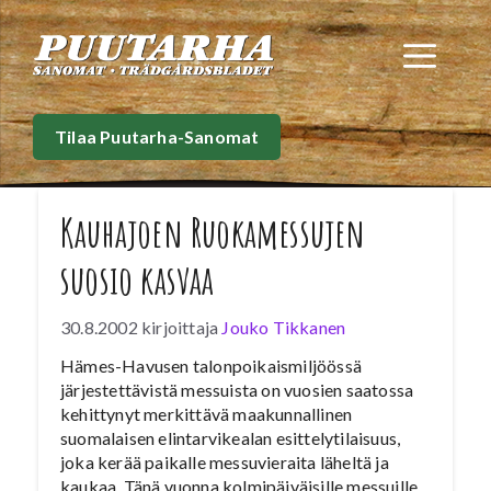
Siirry
sisältöön
Val
Tilaa Puutarha-Sanomat
Kauhajoen Ruokamessujen
suosio kasvaa
30.8.2002
kirjoittaja
Jouko Tikkanen
Hämes-Havusen talonpoikaismiljöössä
järjestettävistä messuista on vuosien saatossa
kehittynyt merkittävä maakunnallinen
suomalaisen elintarvikealan esittelytilaisuus,
joka kerää paikalle messuvieraita läheltä ja
kaukaa. Tänä vuonna kolmipäiväisille messuille