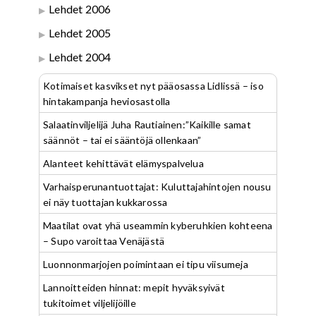
Lehdet 2006
Lehdet 2005
Lehdet 2004
Kotimaiset kasvikset nyt pääosassa Lidlissä – iso
hintakampanja heviosastolla
Salaatinviljelijä Juha Rautiainen:”Kaikille samat
säännöt – tai ei sääntöjä ollenkaan”
Alanteet kehittävät elämyspalvelua
Varhaisperunantuottajat: Kuluttajahintojen nousu
ei näy tuottajan kukkarossa
Maatilat ovat yhä useammin kyberuhkien kohteena
– Supo varoittaa Venäjästä
Luonnonmarjojen poimintaan ei tipu viisumeja
Lannoitteiden hinnat: mepit hyväksyivät
tukitoimet viljelijöille