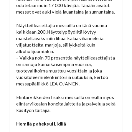
odotetaan noin 17 000 kävijää. Tänään avatut
messut ovat auki vielä lauantaina ja sunnuntaina.
Näytteilleasettajia messuilla on tänä vuonna
kaikkiaan 200.Näyttelypöydiltä löytyy
maisteltavaksi niin lihaa, kalaa,vihanneksia,
viljatuotteita, marjoja, säilykkeitä kuin
alkoholijuomiakin.
– Vaikka noin 70 prosenttia näytteilleasettajista
on samoja kuinaikaisempina vuosina,
tuotevalikoima muuttuu vuosittain ja joka
vuositulee mielenkiintoisia uutuuksia, kertoo
messupäällikkö LEA OJANEN.
Elintarvikkeiden lisäksi messuilla on esillä myös
elintarvikealan koneita,laitteita ja palveluja sekä
käsityön taitajia.
Hemilä paheksui Lidliä