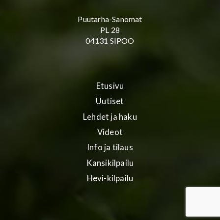
Puutarha-Sanomat
PL 28
04131 SIPOO
Etusivu
Uutiset
Lehdet ja haku
Videot
Info ja tilaus
Kansikilpailu
Hevi-kilpailu