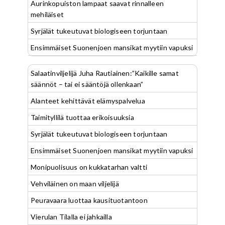
Aurinkopuiston lampaat saavat rinnalleen
mehiläiset
Syrjälät tukeutuvat biologiseen torjuntaan
Ensimmäiset Suonenjoen mansikat myytiin vapuksi
Salaatinviljelijä Juha Rautiainen:”Kaikille samat
säännöt – tai ei sääntöjä ollenkaan”
Alanteet kehittävät elämyspalvelua
Taimityllilä tuottaa erikoisuuksia
Syrjälät tukeutuvat biologiseen torjuntaan
Ensimmäiset Suonenjoen mansikat myytiin vapuksi
Monipuolisuus on kukkatarhan valtti
Vehviläinen on maan viljelijä
Peuravaara luottaa kausituotantoon
Vierulan Tilalla ei jahkailla