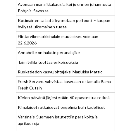
Avomaan mansikkakausi alkoi jo ennen juhannusta
Pohjois-Savossa
Kotimainen salaatti kynnetään peltoon? – kaupan
hyllyssä ulkomainen tuote
Elintarvikemarkkinalain muutokset voimaan
22.6.2026
Annabelle on halutin perunalajike
Taimityllilä tuottaa erikoisuuksia
Ruokatiedon kasvujohtajaksi Marjukka Mattio
Fresh Servant vahvistaa kasvuaan ostamalla Bama
Fresh Cutsin
Kielon päivänä järjestetään 60 opastettua retkeä
Kimalaiset ratkaisevat ongelmia kuin kädelliset
Varsinais-Suomeen istutettiin persikoita ja
aprikooseja