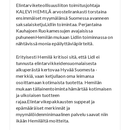
Elintarviketeollisuusliiton toimitusjohtaja
KALEVI HEMILÄ arvostelirankasti torstaina
ensimmäiset myymälänsä Suomessa avanneen
saksalaisketjuLidlin toimintaa. Perjantaina
Kauhajoen Ruokamessujen avajaisissa
puhuneenHemilän mukaan Lidlin toiminnassa on
nähtävissä monia epäilyttäviäpiirteitä.
Erityisesti Hemilä kritisoi sitä, että Lidl ei
tunnusta elintarvikkeidensuomalaisesta
alkuperästä kertovaa Hyvää Suomesta -
merkkiä, vaan ketjullaon oma leimansa
osoittamaan kotimaista tuotetta. Hemilän
mukaan tällainentoiminta hämärtää kotimaisen
ja ulkolaisen tuotteen
rajaa.Elintarvikepakkausten suppeat ja
epämääräiset merkinnät ja
myymälöidenminimaalinen palvelu saavat niin
ikään Hemilältä moitteita.