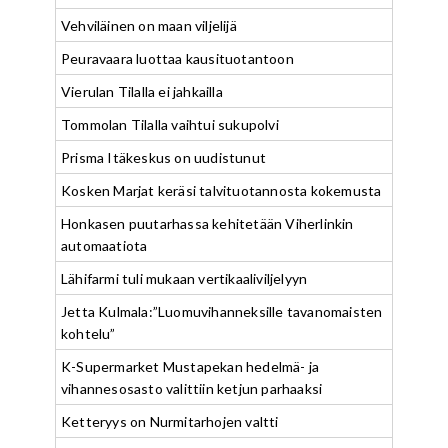
Vehviläinen on maan viljelijä
Peuravaara luottaa kausituotantoon
Vierulan Tilalla ei jahkailla
Tommolan Tilalla vaihtui sukupolvi
Prisma Itäkeskus on uudistunut
Kosken Marjat keräsi talvituotannosta kokemusta
Honkasen puutarhassa kehitetään Viherlinkin
automaatiota
Lähifarmi tuli mukaan vertikaaliviljelyyn
Jetta Kulmala:”Luomuvihanneksille tavanomaisten
kohtelu”
K-Supermarket Mustapekan hedelmä- ja
vihannesosasto valittiin ketjun parhaaksi
Ketteryys on Nurmitarhojen valtti