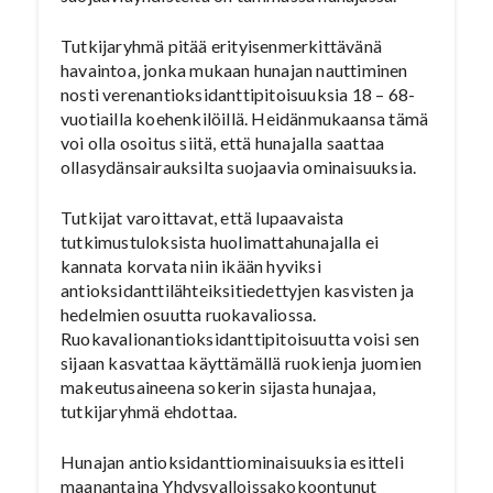
Tutkijaryhmä pitää erityisenmerkittävänä
havaintoa, jonka mukaan hunajan nauttiminen
nosti verenantioksidanttipitoisuuksia 18 – 68-
vuotiailla koehenkilöillä. Heidänmukaansa tämä
voi olla osoitus siitä, että hunajalla saattaa
ollasydänsairauksilta suojaavia ominaisuuksia.
Tutkijat varoittavat, että lupaavaista
tutkimustuloksista huolimattahunajalla ei
kannata korvata niin ikään hyviksi
antioksidanttilähteiksitiedettyjen kasvisten ja
hedelmien osuutta ruokavaliossa.
Ruokavalionantioksidanttipitoisuutta voisi sen
sijaan kasvattaa käyttämällä ruokienja juomien
makeutusaineena sokerin sijasta hunajaa,
tutkijaryhmä ehdottaa.
Hunajan antioksidanttiominaisuuksia esitteli
maanantaina Yhdysvalloissakokoontunut