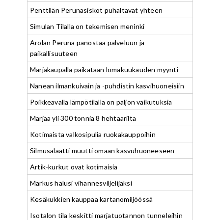
Penttilän Perunasiskot puhaltavat yhteen
Simulan Tilalla on tekemisen meninki
Arolan Peruna panostaa palveluun ja
paikallisuuteen
Marjakaupalla paikataan lomakuukauden myynti
Nanean ilmankuivain ja -puhdistin kasvihuoneisiin
Poikkeavalla lämpötilalla on paljon vaikutuksia
Marjaa yli 300 tonnia 8 hehtaarilta
Kotimaista valkosipulia ruokakauppoihin
Silmusalaatti muutti omaan kasvuhuoneeseen
Artik-kurkut ovat kotimaisia
Markus halusi vihannesviljelijäksi
Kesäkukkien kauppaa kartanomiljöössä
Isotalon tila keskitti marjatuotannon tunneleihin