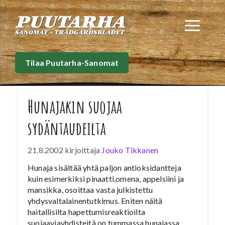
Siirry
sisältöön
Val
Tilaa Puutarha-Sanomat
Hunajakin suojaa
sydäntaudeilta
21.8.2002
kirjoittaja
Jouko Tikkanen
Hunaja sisältää yhtä paljon antioksidantteja
kuin esimerkiksi pinaatti,omena, appelsiini ja
mansikka, osoittaa vasta julkistettu
yhdysvaltalainentutkimus. Eniten näitä
haitallisilta hapettumisreaktioilta
suojaaviayhdisteitä on tummassa hunajassa.