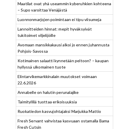
Maatilat ovat yhä useammin kyberuhkien kohteena
– Supo varoittaa Venäjästä
Luonnonmarjojen poimintaan ei tipu viisumeja
Lannoitteiden hinnat: mepit hyväksyivät
tukitoimet viljelijöille
Avomaan mansikkakausi alkoi jo ennen juhannusta
Pohjois-Savossa
Kotimainen salaatti kynnetään peltoon? – kaupan
hyllyssä ulkomainen tuote
Elintarvikemarkkinalain muutokset voimaan
22.6.2026
Annabelle on halutin perunalajike
Taimityllilä tuottaa erikoisuuksia
Ruokatiedon kasvujohtajaksi Marjukka Mattio
Fresh Servant vahvistaa kasvuaan ostamalla Bama
Fresh Cutsin