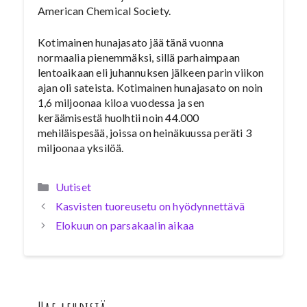
American Chemical Society.
Kotimainen hunajasato jää tänä vuonna
normaalia pienemmäksi, sillä parhaimpaan
lentoaikaan eli juhannuksen jälkeen parin viikon
ajan oli sateista. Kotimainen hunajasato on noin
1,6 miljoonaa kiloa vuodessa ja sen
keräämisestä huolhtii noin 44.000
mehiläispesää, joissa on heinäkuussa peräti 3
miljoonaa yksilöä.
Kategoriat
Uutiset
Kasvisten tuoreusetu on hyödynnettävä
Elokuun on parsakaalin aikaa