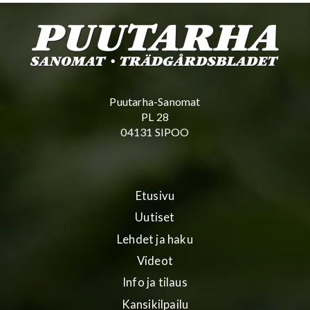
Puutarha-Sanomat
PL 28
04131 SIPOO
Etusivu
Uutiset
Lehdet ja haku
Videot
Info ja tilaus
Kansikilpailu