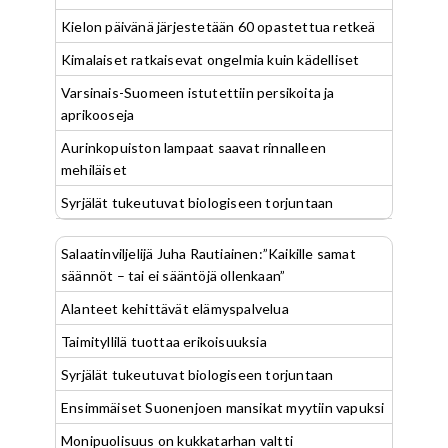
Kielon päivänä järjestetään 60 opastettua retkeä
Kimalaiset ratkaisevat ongelmia kuin kädelliset
Varsinais-Suomeen istutettiin persikoita ja
aprikooseja
Aurinkopuiston lampaat saavat rinnalleen
mehiläiset
Syrjälät tukeutuvat biologiseen torjuntaan
Salaatinviljelijä Juha Rautiainen:”Kaikille samat
säännöt – tai ei sääntöjä ollenkaan”
Alanteet kehittävät elämyspalvelua
Taimityllilä tuottaa erikoisuuksia
Syrjälät tukeutuvat biologiseen torjuntaan
Ensimmäiset Suonenjoen mansikat myytiin vapuksi
Monipuolisuus on kukkatarhan valtti