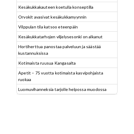
Kesäkukkakauteen koetulla konseptilla
Orvokit avasivat kesäkukkamyynnin
Vilppulan tila katsoo eteenpäin
Kesäkukkatarhojen viljelysesonki on alkanut
Hortiherttua panostaa palveluun ja säästää
kustannuksissa
Kotimaista ruusua Kangasalta
Apetit – 75 vuotta kotimaista kasvipohjaista
ruokaa
Luomuvihanneksia tarjolle helpossa muodossa