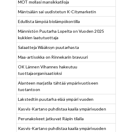
MOT mollasi mansikkatiloja
Mäntsälän sai uudistetun K-Citymarketin
Edullista lämpöä biolämpökontilla
Männistön Puutarha Lopelta on Vuoden 2025
kukkien laatutuottaja
Salaatteja Wääksyn puutarhasta
Maa-artisokka on Rinnekarin bravuuri
OK Lännen Vihannes hakeutuu
tuottajaorganisaatioksi
Alanteen marjatila tähtää ympärivuotiseen
tuotantoon
Lakstedtin puutarha elää ympäri vuoden
Kasvis-Kartano puhdistaa kaalia ympärivuoden
Perunakokeet jatkuvat Räpin tilalla
Kasvis-Kartano puhdistaa kaalia ympärivuoden