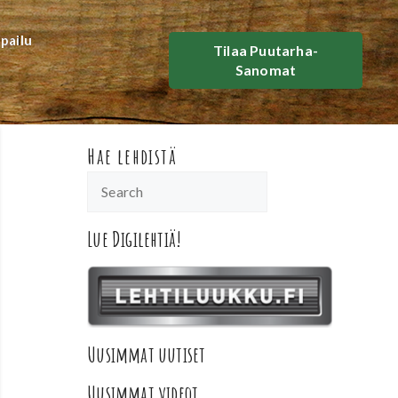
lpailu
Tilaa Puutarha-
Sanomat
Hae lehdistä
Lue Digilehtiä!
Uusimmat uutiset
Uusimmat videot