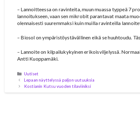
– Lannoitteessa on ravinteita, muun muassa typpeä 7 pros
lannoitukseen, vaan sen mikrobit parantavat maata muo
olennaisesti suuremmaksi kuin muilla ravinteilla lannoite
– Biosol on ympäristöystävällinen eikä se huuhtoudu. Täs
– Lannoite on kilpailukykyinen erikoisviljelyssä. Normaa
Antti Kuoppamäki.
Kategoriat
Uutiset
Lepaan näyttelyssä paljon uutuuksia
Kostianin Kutsu vuoden tilaviiniksi