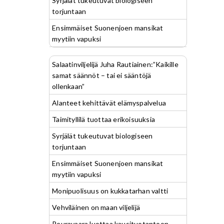
Syrjälät tukeutuvat biologiseen
torjuntaan
Ensimmäiset Suonenjoen mansikat
myytiin vapuksi
Salaatinviljelijä Juha Rautiainen:”Kaikille
samat säännöt – tai ei sääntöjä
ollenkaan”
Alanteet kehittävät elämyspalvelua
Taimityllilä tuottaa erikoisuuksia
Syrjälät tukeutuvat biologiseen
torjuntaan
Ensimmäiset Suonenjoen mansikat
myytiin vapuksi
Monipuolisuus on kukkatarhan valtti
Vehviläinen on maan viljelijä
Peuravaara luottaa kausituotantoon