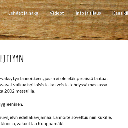
Lehdet ja haku
Videot
Info ja tilaus
Kansiki
ljelyyn
ksytyn lannoitteen, jossa ei ole eläinperäistä lantaa.
svavat valkuaispitoisista kasveista tehdyssä massassa,
 2002 messuilla.
 hygieeninen.
uviljelyn edelläkävijämaa. Lannoite soveltuu niin kukille,
ole klooria, vakuuttaa Kuoppamäki.