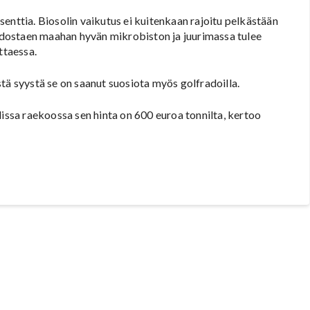
enttia. Biosolin vaikutus ei kuitenkaan rajoitu pelkästään
dostaen maahan hyvän mikrobiston ja juurimassa tulee
ttaessa.
tä syystä se on saanut suosiota myös golfradoilla.
lissa raekoossa sen hinta on 600 euroa tonnilta, kertoo