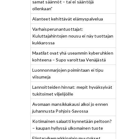
samat säännöt – tai ei sääntöjä
ollenkaan”
Alanteet kehittävät elämyspalvelua
Varhaisperunantuottajat:
Kuluttajahintojen nousu ei näy tuottajan
kukkarossa
Maatilat ovat yhä useammin kyberuhkien
kohteena – Supo varoittaa Venäjästä
Luonnonmarjojen poimintaan ei tipu
viisumeja
Lannoitteiden hinnat: mepit hyväksyivät
tukitoimet viljelijöille
Avomaan mansikkakausi alkoi jo ennen
juhannusta Pohjois-Savossa
Kotimainen salaatti kynnetään peltoon?
– kaupan hyllyssä ulkomainen tuote
Elintarvikemarkkinalain muutokset