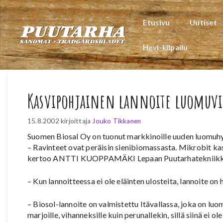
Siirry
sisältöön
Etusivu
Uutiset
Hevi-kilpailu
Kasvipohjainen lannoite luomuvi
15.8.2002
kirjoittaja
Jouko Tikkanen
Suomen Biosal Oy on tuonut markkinoille uuden luomuhyvä
– Ravinteet ovat peräisin sienibiomassasta. Mikrobit ka
kertoo ANTTI KUOPPAMÄKI Lepaan Puutarhatekniikka
– Kun lannoitteessa ei ole eläinten ulosteita, lannoite on
– Biosol-lannoite on valmistettu Itävallassa, joka on luom
marjoille, vihanneksille kuin perunallekin, sillä siinä ei 