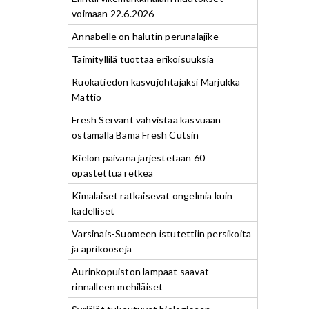
voimaan 22.6.2026
Annabelle on halutin perunalajike
Taimityllilä tuottaa erikoisuuksia
Ruokatiedon kasvujohtajaksi Marjukka
Mattio
Fresh Servant vahvistaa kasvuaan
ostamalla Bama Fresh Cutsin
Kielon päivänä järjestetään 60
opastettua retkeä
Kimalaiset ratkaisevat ongelmia kuin
kädelliset
Varsinais-Suomeen istutettiin persikoita
ja aprikooseja
Aurinkopuiston lampaat saavat
rinnalleen mehiläiset