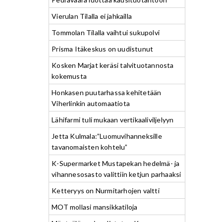
Vierulan Tilalla ei jahkailla
Tommolan Tilalla vaihtui sukupolvi
Prisma Itäkeskus on uudistunut
Kosken Marjat keräsi talvituotannosta
kokemusta
Honkasen puutarhassa kehitetään
Viherlinkin automaatiota
Lähifarmi tuli mukaan vertikaaliviljelyyn
Jetta Kulmala:”Luomuvihanneksille
tavanomaisten kohtelu”
K-Supermarket Mustapekan hedelmä- ja
vihannesosasto valittiin ketjun parhaaksi
Ketteryys on Nurmitarhojen valtti
MOT mollasi mansikkatiloja