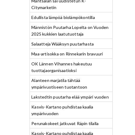
Mäntsälän sai uudistetun K-
Citymarketin
Edullista lämpöä biolämpökontilla
Männistön Puutarha Lopelta on Vuoden
2025 kukkien laatutuottaja
Salaatteja Wääksyn puutarhasta
Maa-artisokka on Rinnekarin bravuuri
OK Lännen Vihannes hakeutuu
tuottajaorganisaatioksi
Alanteen marjatila tähtää
ympärivuotiseen tuotantoon
Lakstedtin puutarha elää ympäri vuoden
Kasvis-Kartano puhdistaa kaalia
ympärivuoden
Perunakokeet jatkuvat Räpin tilalla
Kasvis-Kartano puhdistaa kaalia