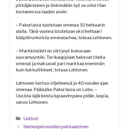
pitkäjänteinen ja tinkimätön työ on ollut tilan
tuotannossa laadun avain.
– Pakurlassa tuotetaan omenaa 10 hehtaarin
alalla. Tänä vuonna istutetaan yksi hehtaari
kääpiörunkoista omenatarhaa, toteaa Lehtonen.
– Markkinointi on siirtynyt kokonaan
suoramyyntiin. Torikauppiaat hakevat tilalta
omenat ja maksavat pari markkaa enemmän
kuin tukkuliikkeet, toteaa Lehtonen.
Lehtonen kertoo viljelleensä jo 40 vuoden ajan
omenaa. Päälajike Pakurlassa on Lobo. –
Uusista lajikkeista lupaavimpana pidän Jaspia,
sanoo Lehtonen.
Kategoriat
Uutiset
Siemenperunoiden pakkaaminen