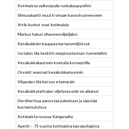
Kotimaista valkosipulia ruokakauppoihin
Silmusalaatti muutti omaan kasvuhuoneeseen
Artik-kurkut ovat kotimaisia
Markus halusi vihannesviljelijäksi
Kesäkukkien kauppaa kartanomiljöössä
Isotalon tila keskitti marjatuotannon tunneleihin
Kesäkukkakauteen koetulla konseptilla
Orvokit avasivat kesäkukkamyynnin
Vilppulan tila katsoo eteenpäin
Kesäkukkatarhojen viljelysesonki on alkanut
Hortiherttua panostaa palveluun ja säästää
kustannuksissa
Kotimaista ruusua Kangasalta
Apetit – 75 vuotta kotimaista kasvipohjaista