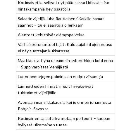
Kotimaiset kasvikset nyt pääosassa Lidlissä – iso
hintakampanja heviosastolla
Salaatinviljelijä Juha Rautiainen:”Kaikille samat
säännöt – tai ei sääntöjä ollenkaan”
Alanteet kehittävät elämyspalvelua
Varhaisperunantuottajat: Kuluttajahintojen nousu
ei näy tuottajan kukkarossa
Maatilat ovat yhä useammin kyberuhkien kohteena
– Supo varoittaa Venäjästä
Luonnonmarjojen poimintaan ei tipu viisumeja
Lannoitteiden hinnat: mepit hyväksyivät
tukitoimet viljelijöille
Avomaan mansikkakausi alkoi jo ennen juhannusta
Pohjois-Savossa
Kotimainen salaatti kynnetään peltoon? – kaupan
hyllyssä ulkomainen tuote