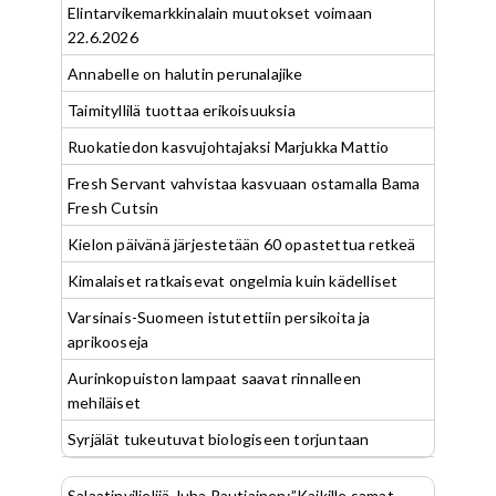
Elintarvikemarkkinalain muutokset voimaan
22.6.2026
Annabelle on halutin perunalajike
Taimityllilä tuottaa erikoisuuksia
Ruokatiedon kasvujohtajaksi Marjukka Mattio
Fresh Servant vahvistaa kasvuaan ostamalla Bama
Fresh Cutsin
Kielon päivänä järjestetään 60 opastettua retkeä
Kimalaiset ratkaisevat ongelmia kuin kädelliset
Varsinais-Suomeen istutettiin persikoita ja
aprikooseja
Aurinkopuiston lampaat saavat rinnalleen
mehiläiset
Syrjälät tukeutuvat biologiseen torjuntaan
Salaatinviljelijä Juha Rautiainen:”Kaikille samat