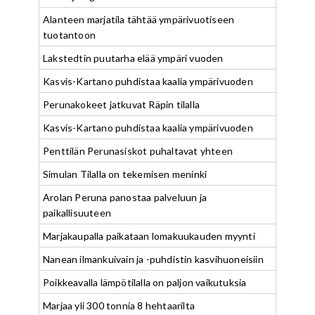
Alanteen marjatila tähtää ympärivuotiseen
tuotantoon
Lakstedtin puutarha elää ympäri vuoden
Kasvis-Kartano puhdistaa kaalia ympärivuoden
Perunakokeet jatkuvat Räpin tilalla
Kasvis-Kartano puhdistaa kaalia ympärivuoden
Penttilän Perunasiskot puhaltavat yhteen
Simulan Tilalla on tekemisen meninki
Arolan Peruna panostaa palveluun ja
paikallisuuteen
Marjakaupalla paikataan lomakuukauden myynti
Nanean ilmankuivain ja -puhdistin kasvihuoneisiin
Poikkeavalla lämpötilalla on paljon vaikutuksia
Marjaa yli 300 tonnia 8 hehtaarilta