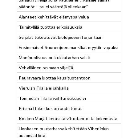
säännöt – tai ei sääntöjä ollenkaan”
Alanteet kehittävät elämyspalvelua
Taimityllilä tuottaa erikoisuuksia
Syrjälät tukeutuvat biologiseen torjuntaan
Ensimmäiset Suonenjoen mansikat myytiin vapuksi
Monipuolisuus on kukkatarhan valtti
Vehviläinen on maan viljelijä
Peuravaara luottaa kausituotantoon
Vierulan Tilalla ei jahkailla
Tommolan Tilalla vaihtui sukupolvi
Prisma Itäkeskus on uudistunut
Kosken Marjat keräsi talvituotannosta kokemusta
Honkasen puutarhassa kehitetään Viherlinkin
automaatiota