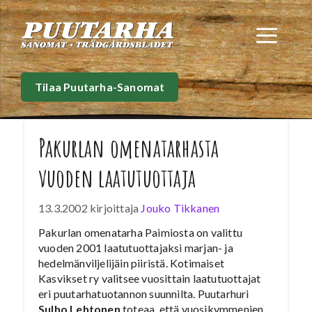
Siirry
sisältöön
Val
Tilaa Puutarha-Sanomat
Pakurlan omenatarhasta
vuoden laatutuottaja
13.3.2002
kirjoittaja
Jouko Tikkanen
Pakurlan omenatarha Paimiosta on valittu
vuoden 2001 laatutuottajaksi marjan- ja
hedelmänviljelijäin piiristä. Kotimaiset
Kasvikset ry valitsee vuosittain laatutuottajat
eri puutarhatuotannon suunnilta. Puutarhuri
Sulho Lehtonen
toteaa, että vuosikymmenien