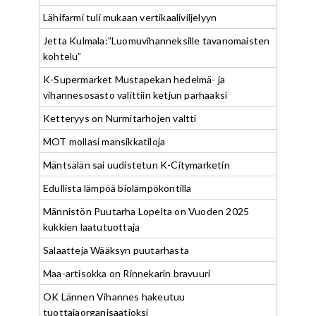
Lähifarmi tuli mukaan vertikaaliviljelyyn
Jetta Kulmala:”Luomuvihanneksille tavanomaisten
kohtelu”
K-Supermarket Mustapekan hedelmä- ja
vihannesosasto valittiin ketjun parhaaksi
Ketteryys on Nurmitarhojen valtti
MOT mollasi mansikkatiloja
Mäntsälän sai uudistetun K-Citymarketin
Edullista lämpöä biolämpökontilla
Männistön Puutarha Lopelta on Vuoden 2025
kukkien laatutuottaja
Salaatteja Wääksyn puutarhasta
Maa-artisokka on Rinnekarin bravuuri
OK Lännen Vihannes hakeutuu
tuottajaorganisaatioksi