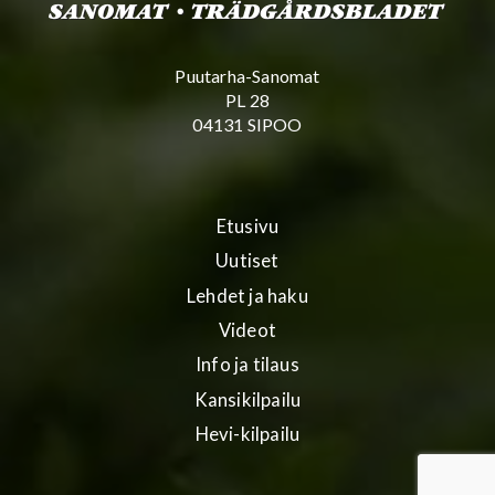
Puutarha-Sanomat
PL 28
04131 SIPOO
Etusivu
Uutiset
Lehdet ja haku
Videot
Info ja tilaus
Kansikilpailu
Hevi-kilpailu