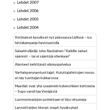
Lehdet 2007
Lehdet 2006
Lehdet 2005
Lehdet 2004
Kotimaiset kasvikset nyt pääosassa Lidlissä – iso
hintakampanja heviosastolla
Salaatinviljelijä Juha Rautiainen:”Kaikille samat
säännöt – tai ei sääntöjä ollenkaan”
Alanteet kehittävät elämyspalvelua
Varhaisperunantuottajat: Kuluttajahintojen nousu
ei näy tuottajan kukkarossa
Maatilat ovat yhä useammin kyberuhkien kohteena
– Supo varoittaa Venäjästä
Luonnonmarjojen poimintaan ei tipu viisumeja
Lannoitteiden hinnat: mepit hyväksyivät