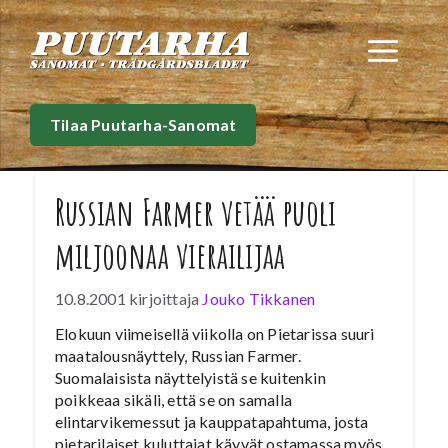
Siirry
sisältöön
Val
Tilaa Puutarha-Sanomat
Russian Farmer vetää puoli
miljoonaa vierailijaa
10.8.2001
kirjoittaja
Jouko Tikkanen
Elokuun viimeisellä viikolla on Pietarissa suuri
maatalousnäyttely, Russian Farmer.
Suomalaisista näyttelyistä se kuitenkin
poikkeaa sikäli, että se on samalla
elintarvikemessut ja kauppatapahtuma, josta
pietarilaiset kuluttajat käyvät ostamassa myös