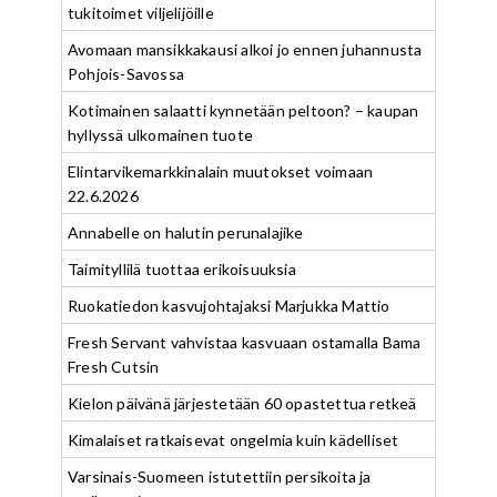
tukitoimet viljelijöille
Avomaan mansikkakausi alkoi jo ennen juhannusta
Pohjois-Savossa
Kotimainen salaatti kynnetään peltoon? – kaupan
hyllyssä ulkomainen tuote
Elintarvikemarkkinalain muutokset voimaan
22.6.2026
Annabelle on halutin perunalajike
Taimityllilä tuottaa erikoisuuksia
Ruokatiedon kasvujohtajaksi Marjukka Mattio
Fresh Servant vahvistaa kasvuaan ostamalla Bama
Fresh Cutsin
Kielon päivänä järjestetään 60 opastettua retkeä
Kimalaiset ratkaisevat ongelmia kuin kädelliset
Varsinais-Suomeen istutettiin persikoita ja