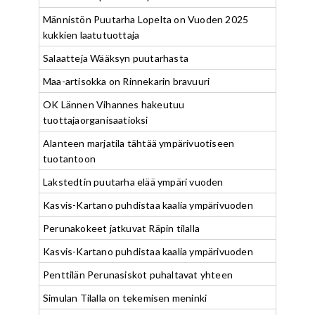
Männistön Puutarha Lopelta on Vuoden 2025
kukkien laatutuottaja
Salaatteja Wääksyn puutarhasta
Maa-artisokka on Rinnekarin bravuuri
OK Lännen Vihannes hakeutuu
tuottajaorganisaatioksi
Alanteen marjatila tähtää ympärivuotiseen
tuotantoon
Lakstedtin puutarha elää ympäri vuoden
Kasvis-Kartano puhdistaa kaalia ympärivuoden
Perunakokeet jatkuvat Räpin tilalla
Kasvis-Kartano puhdistaa kaalia ympärivuoden
Penttilän Perunasiskot puhaltavat yhteen
Simulan Tilalla on tekemisen meninki