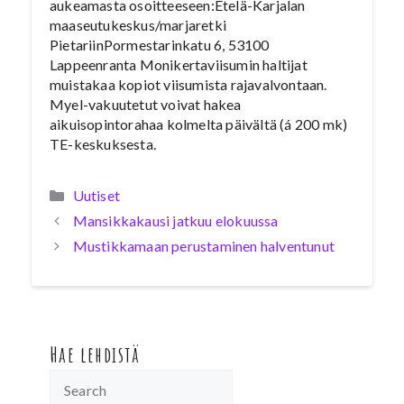
aukeamasta osoitteeseen:Etelä-Karjalan
maaseutukeskus/marjaretki
PietariinPormestarinkatu 6, 53100
Lappeenranta Monikertaviisumin haltijat
muistakaa kopiot viisumista rajavalvontaan.
Myel-vakuutetut voivat hakea
aikuisopintorahaa kolmelta päivältä (á 200 mk)
TE-keskuksesta.
Kategoriat
Uutiset
Mansikkakausi jatkuu elokuussa
Mustikkamaan perustaminen halventunut
Hae lehdistä