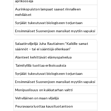
aprikooseja
Aurinkopuiston lampaat saavat rinnalleen
mehiläiset
Syrjälät tukeutuvat biologiseen torjuntaan
Ensimmäiset Suonenjoen mansikat myytiin vapuksi
Salaatinviljelijä Juha Rautiainen:”Kaikille samat
säännöt – tai ei sääntöjä ollenkaan”
Alanteet kehittävät elämyspalvelua
Taimityllilä tuottaa erikoisuuksia
Syrjälät tukeutuvat biologiseen torjuntaan
Ensimmäiset Suonenjoen mansikat myytiin vapuksi
Monipuolisuus on kukkatarhan valtti
Vehviläinen on maan viljelijä
Peuravaara luottaa kausituotantoon