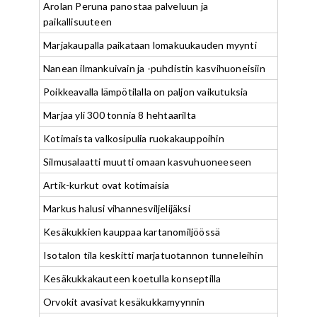
Arolan Peruna panostaa palveluun ja
paikallisuuteen
Marjakaupalla paikataan lomakuukauden myynti
Nanean ilmankuivain ja -puhdistin kasvihuoneisiin
Poikkeavalla lämpötilalla on paljon vaikutuksia
Marjaa yli 300 tonnia 8 hehtaarilta
Kotimaista valkosipulia ruokakauppoihin
Silmusalaatti muutti omaan kasvuhuoneeseen
Artik-kurkut ovat kotimaisia
Markus halusi vihannesviljelijäksi
Kesäkukkien kauppaa kartanomiljöössä
Isotalon tila keskitti marjatuotannon tunneleihin
Kesäkukkakauteen koetulla konseptilla
Orvokit avasivat kesäkukkamyynnin