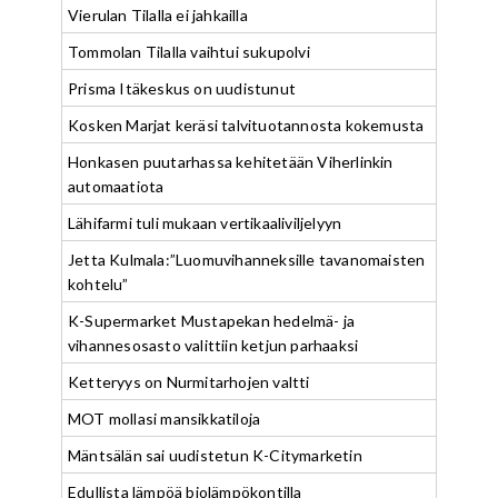
Vierulan Tilalla ei jahkailla
Tommolan Tilalla vaihtui sukupolvi
Prisma Itäkeskus on uudistunut
Kosken Marjat keräsi talvituotannosta kokemusta
Honkasen puutarhassa kehitetään Viherlinkin
automaatiota
Lähifarmi tuli mukaan vertikaaliviljelyyn
Jetta Kulmala:”Luomuvihanneksille tavanomaisten
kohtelu”
K-Supermarket Mustapekan hedelmä- ja
vihannesosasto valittiin ketjun parhaaksi
Ketteryys on Nurmitarhojen valtti
MOT mollasi mansikkatiloja
Mäntsälän sai uudistetun K-Citymarketin
Edullista lämpöä biolämpökontilla