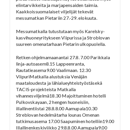
elintarvikkeita ja marjapensaiden taimia.
Kaakkoissuomalaiset viljelijät tekevät
messumatkan Pietariin 27.-29. elokuuta.
Messumatkalla tutustutaan myös Karelsky-
kasvihuoneyritykseen Viipurissa ja Stroblovan
suureen omenatarhaan Pietarin ulkopuolella.
Retken ohjelmamaanantai 27.8. 7.00 Parikkala
linja-autoasem8.15 Lappeenranta,
Rautatieasema9.00 Vaalimaan. 12.30
ViipuriMatkalla alustuksia Venäjän
maataloudesta ja lähialueyhteistyöstäsekä
TACIS-projekteista Matkalla
vihannesviljelmä18.30 Majoittuminen hotelli
Pulkovskayaan, 2 hengen huoneisiin,
illallinentiistai 28.8.8.00 Aamupala10.30
Streblovan hedelmätarha lounas Omenan
tutkimusasema 17.00 Saapuminen hotelliin19.00
Illallinenkeskiviikko 29.8.8.00 Aamupala9.00