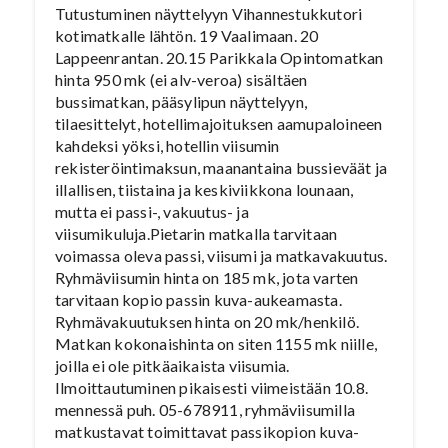
Tutustuminen näyttelyyn Vihannestukkutori
kotimatkalle lähtön. 19 Vaalimaan. 20
Lappeenrantan. 20.15 Parikkala Opintomatkan
hinta 950 mk (ei alv-veroa) sisältäen
bussimatkan, pääsylipun näyttelyyn,
tilaesittelyt, hotellimajoituksen aamupaloineen
kahdeksi yöksi, hotellin viisumin
rekisteröintimaksun, maanantaina bussieväät ja
illallisen, tiistaina ja keskiviikkona lounaan,
mutta ei passi-, vakuutus- ja
viisumikuluja.Pietarin matkalla tarvitaan
voimassa oleva passi, viisumi ja matkavakuutus.
Ryhmäviisumin hinta on 185 mk, jota varten
tarvitaan kopio passin kuva-aukeamasta.
Ryhmävakuutuksen hinta on 20 mk/henkilö.
Matkan kokonaishinta on siten 1155 mk niille,
joilla ei ole pitkäaikaista viisumia.
Ilmoittautuminen pikaisesti viimeistään 10.8.
mennessä puh. 05-678911, ryhmäviisumilla
matkustavat toimittavat passikopion kuva-