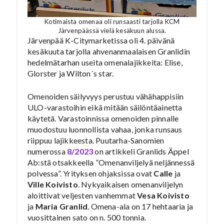
Kotimaista omenaa oli runsaasti tarjolla KCM
Järvenpäässä vielä kesäkuun alussa.
Järvenpää K-Citymarketissa oli 4. päivänä
kesäkuuta tarjolla ahvenanmaalaisen Granlidin
hedelmätarhan useita omenalajikkeita: Elise,
Glorster ja Wilton´s star.
Omenoiden säilyvyys perustuu vähähappisiin
ULO-varastoihin eikä mitään säilöntäainetta
käytetä. Varastoinnissa omenoiden pinnalle
muodostuu luonnollista vahaa, jonka runsaus
riippuu lajikkeesta. Puutarha-Sanomien
numerossa
8/2023
on artikkeli Granlids Äppel
Ab:stä otsakkeella ”Omenanviljelyä neljännessä
polvessa”. Yrityksen ohjaksissa ovat
Calle
ja
Ville Koivisto
. Nykyaikaisen omenanviljelyn
aloittivat veljesten vanhemmat
Vesa Koivisto
ja
Maria Granlid
. Omena-ala on 17 hehtaaria ja
vuosittainen sato on n. 500 tonnia.