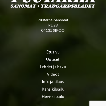
Puutarha-Sanomat
PL 28
04131 SIPOO
Etusivu
Uutiset
Lehdet ja haku
Videot
Info ja tilaus
Kansikilpailu
Hevi-kilpailu