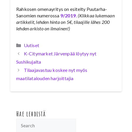
Rahkosen omenayritys on esitelty Puutarha-
Sanomien numerossa
9/2019.
(Klikkaa lukemaan
artikkelit, lehden hinta on 5€, tilaajille lähes 200
lehden arkisto on ilmainen!)
Kategoriat
Uutiset
K-Citymarket Järvenpää löytyy nyt
Sushikujalta
Tilaajavastuu koskee nyt myös
maatilatalouden harjoittajia
Hae lehdistä