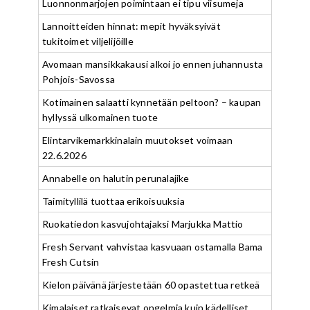
Luonnonmarjojen poimintaan ei tipu viisumeja
Lannoitteiden hinnat: mepit hyväksyivät
tukitoimet viljelijöille
Avomaan mansikkakausi alkoi jo ennen juhannusta
Pohjois-Savossa
Kotimainen salaatti kynnetään peltoon? – kaupan
hyllyssä ulkomainen tuote
Elintarvikemarkkinalain muutokset voimaan
22.6.2026
Annabelle on halutin perunalajike
Taimityllilä tuottaa erikoisuuksia
Ruokatiedon kasvujohtajaksi Marjukka Mattio
Fresh Servant vahvistaa kasvuaan ostamalla Bama
Fresh Cutsin
Kielon päivänä järjestetään 60 opastettua retkeä
Kimalaiset ratkaisevat ongelmia kuin kädelliset