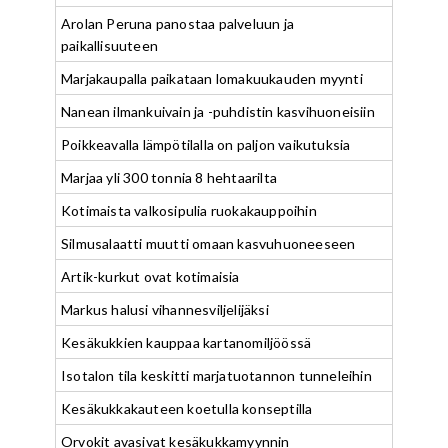
Arolan Peruna panostaa palveluun ja
paikallisuuteen
Marjakaupalla paikataan lomakuukauden myynti
Nanean ilmankuivain ja -puhdistin kasvihuoneisiin
Poikkeavalla lämpötilalla on paljon vaikutuksia
Marjaa yli 300 tonnia 8 hehtaarilta
Kotimaista valkosipulia ruokakauppoihin
Silmusalaatti muutti omaan kasvuhuoneeseen
Artik-kurkut ovat kotimaisia
Markus halusi vihannesviljelijäksi
Kesäkukkien kauppaa kartanomiljöössä
Isotalon tila keskitti marjatuotannon tunneleihin
Kesäkukkakauteen koetulla konseptilla
Orvokit avasivat kesäkukkamyynnin