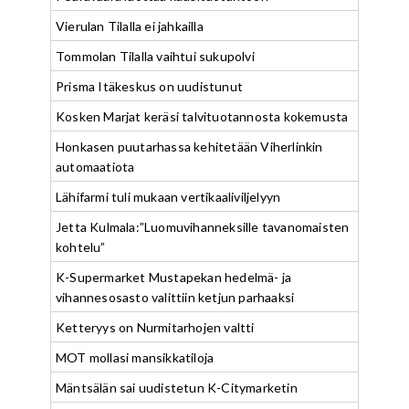
Vierulan Tilalla ei jahkailla
Tommolan Tilalla vaihtui sukupolvi
Prisma Itäkeskus on uudistunut
Kosken Marjat keräsi talvituotannosta kokemusta
Honkasen puutarhassa kehitetään Viherlinkin
automaatiota
Lähifarmi tuli mukaan vertikaaliviljelyyn
Jetta Kulmala:”Luomuvihanneksille tavanomaisten
kohtelu”
K-Supermarket Mustapekan hedelmä- ja
vihannesosasto valittiin ketjun parhaaksi
Ketteryys on Nurmitarhojen valtti
MOT mollasi mansikkatiloja
Mäntsälän sai uudistetun K-Citymarketin