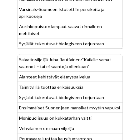
Varsinais-Suomeen istutettiin persikoita ja
aprikooseja
Aurinkopuiston lampaat saavat rinnalleen
mehiläiset
Syrjälät tukeutuvat biologiseen torjuntaan
Salaatinviljelijä Juha Rautiainen:”Kaikille samat
säännöt – tai ei sääntöjä ollenkaan”
Alanteet kehittävät elämyspalvelua
Taimityllilä tuottaa erikoisuuksia
Syrjälät tukeutuvat biologiseen torjuntaan
Ensimmäiset Suonenjoen mansikat myytiin vapuksi
Monipuolisuus on kukkatarhan valtti
Vehviläinen on maan viljelijä
Peuravaara luottaa kausituotantoon