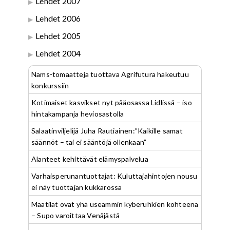
Lehdet 2007
Lehdet 2006
Lehdet 2005
Lehdet 2004
Nams-tomaatteja tuottava Agrifutura hakeutuu
konkurssiin
Kotimaiset kasvikset nyt pääosassa Lidlissä – iso
hintakampanja heviosastolla
Salaatinviljelijä Juha Rautiainen:”Kaikille samat
säännöt – tai ei sääntöjä ollenkaan”
Alanteet kehittävät elämyspalvelua
Varhaisperunantuottajat: Kuluttajahintojen nousu
ei näy tuottajan kukkarossa
Maatilat ovat yhä useammin kyberuhkien kohteena
– Supo varoittaa Venäjästä