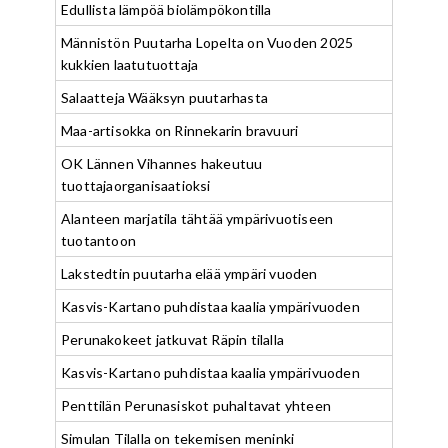
Edullista lämpöä biolämpökontilla
Männistön Puutarha Lopelta on Vuoden 2025
kukkien laatutuottaja
Salaatteja Wääksyn puutarhasta
Maa-artisokka on Rinnekarin bravuuri
OK Lännen Vihannes hakeutuu
tuottajaorganisaatioksi
Alanteen marjatila tähtää ympärivuotiseen
tuotantoon
Lakstedtin puutarha elää ympäri vuoden
Kasvis-Kartano puhdistaa kaalia ympärivuoden
Perunakokeet jatkuvat Räpin tilalla
Kasvis-Kartano puhdistaa kaalia ympärivuoden
Penttilän Perunasiskot puhaltavat yhteen
Simulan Tilalla on tekemisen meninki