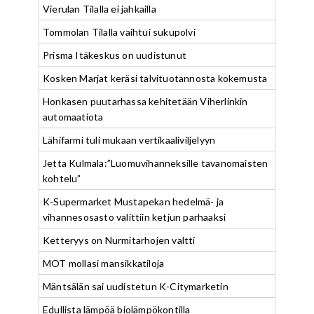
Vierulan Tilalla ei jahkailla
Tommolan Tilalla vaihtui sukupolvi
Prisma Itäkeskus on uudistunut
Kosken Marjat keräsi talvituotannosta kokemusta
Honkasen puutarhassa kehitetään Viherlinkin
automaatiota
Lähifarmi tuli mukaan vertikaaliviljelyyn
Jetta Kulmala:”Luomuvihanneksille tavanomaisten
kohtelu”
K-Supermarket Mustapekan hedelmä- ja
vihannesosasto valittiin ketjun parhaaksi
Ketteryys on Nurmitarhojen valtti
MOT mollasi mansikkatiloja
Mäntsälän sai uudistetun K-Citymarketin
Edullista lämpöä biolämpökontilla