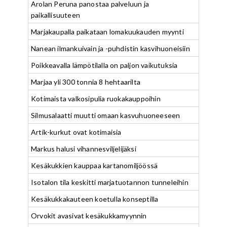
Arolan Peruna panostaa palveluun ja
paikallisuuteen
Marjakaupalla paikataan lomakuukauden myynti
Nanean ilmankuivain ja -puhdistin kasvihuoneisiin
Poikkeavalla lämpötilalla on paljon vaikutuksia
Marjaa yli 300 tonnia 8 hehtaarilta
Kotimaista valkosipulia ruokakauppoihin
Silmusalaatti muutti omaan kasvuhuoneeseen
Artik-kurkut ovat kotimaisia
Markus halusi vihannesviljelijäksi
Kesäkukkien kauppaa kartanomiljöössä
Isotalon tila keskitti marjatuotannon tunneleihin
Kesäkukkakauteen koetulla konseptilla
Orvokit avasivat kesäkukkamyynnin