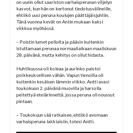
on usein ollut saariston varhaisperunan viljelyn
kasvot, kun hän on kertonut tiedotusvälineille,
ehtiikö uusi peruna koulujen päättäjäisjuhliin.
Tänä vuonna kevät on Antin mukaan kaksi
viikkoa myöhässä.
– Poistin lumet pellolta ja pääsin kuitenkin
istuttamaan perunaa normaaliaikaan maaliskuun
28. päivänä, mutta kehitys on ollut hidasta.
Huhtikuussa oli koleaa ja aurinko paistoi
poikkeuksellisen vähän. Vapun tienoilla oli
kuitenkin kesäisen lämmin viikko. Antti avasi
toukokuun 2. päivänä muovilla ja harsolla
peitettyä etelärinnettä, jossa peruna oli noussut
pintaan.
– Toukokuun sää ratkaisee, ehtiikö avomaan
varhaisperuna lakkiaisiin, totesi Antti.