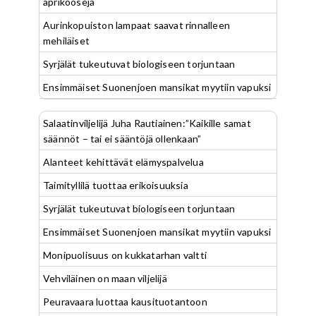
aprikooseja
Aurinkopuiston lampaat saavat rinnalleen
mehiläiset
Syrjälät tukeutuvat biologiseen torjuntaan
Ensimmäiset Suonenjoen mansikat myytiin vapuksi
Salaatinviljelijä Juha Rautiainen:”Kaikille samat
säännöt – tai ei sääntöjä ollenkaan”
Alanteet kehittävät elämyspalvelua
Taimityllilä tuottaa erikoisuuksia
Syrjälät tukeutuvat biologiseen torjuntaan
Ensimmäiset Suonenjoen mansikat myytiin vapuksi
Monipuolisuus on kukkatarhan valtti
Vehviläinen on maan viljelijä
Peuravaara luottaa kausituotantoon