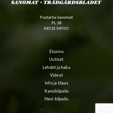
Puutarha-Sanomat
PL 28
04131 SIPOO
Etusivu
Uutiset
Lehdet ja haku
Videot
Info ja tilaus
Kansikilpailu
Hevi-kilpailu