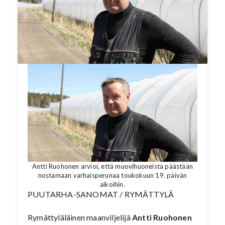
perunakauppaan reilua markkinataloutta.
Lue artikkeli Puutarha-Sanomien numerosta
5/2024, katso video tämän jutun lopusta.
Antti Ruohonen arvioi, että muovihuoneista päästään
nostamaan varhaisperunaa toukokuun 19. päivän
aikoihin.
PUUTARHA-SANOMAT / RYMÄTTYLÄ
Rymättyläläinen maanviljelijä
Antti Ruohonen