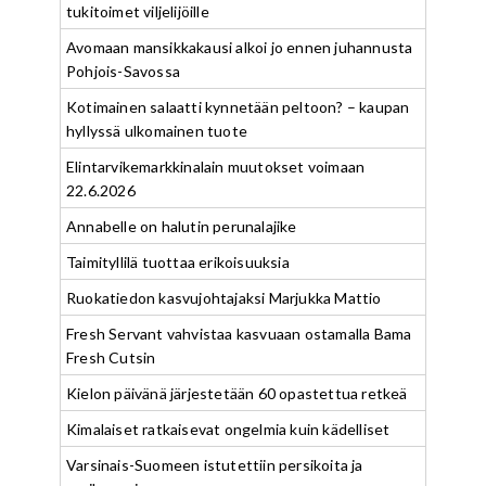
tukitoimet viljelijöille
Avomaan mansikkakausi alkoi jo ennen juhannusta
Pohjois-Savossa
Kotimainen salaatti kynnetään peltoon? – kaupan
hyllyssä ulkomainen tuote
Elintarvikemarkkinalain muutokset voimaan
22.6.2026
Annabelle on halutin perunalajike
Taimityllilä tuottaa erikoisuuksia
Ruokatiedon kasvujohtajaksi Marjukka Mattio
Fresh Servant vahvistaa kasvuaan ostamalla Bama
Fresh Cutsin
Kielon päivänä järjestetään 60 opastettua retkeä
Kimalaiset ratkaisevat ongelmia kuin kädelliset
Varsinais-Suomeen istutettiin persikoita ja