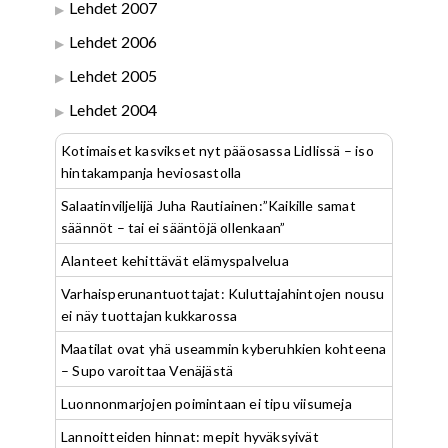
Lehdet 2007
Lehdet 2006
Lehdet 2005
Lehdet 2004
Kotimaiset kasvikset nyt pääosassa Lidlissä – iso
hintakampanja heviosastolla
Salaatinviljelijä Juha Rautiainen:”Kaikille samat
säännöt – tai ei sääntöjä ollenkaan”
Alanteet kehittävät elämyspalvelua
Varhaisperunantuottajat: Kuluttajahintojen nousu
ei näy tuottajan kukkarossa
Maatilat ovat yhä useammin kyberuhkien kohteena
– Supo varoittaa Venäjästä
Luonnonmarjojen poimintaan ei tipu viisumeja
Lannoitteiden hinnat: mepit hyväksyivät