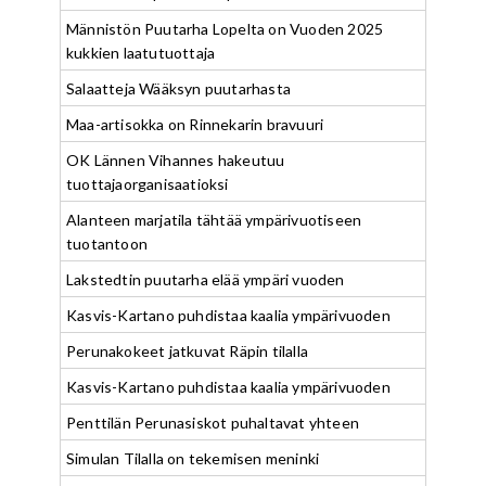
Männistön Puutarha Lopelta on Vuoden 2025
kukkien laatutuottaja
Salaatteja Wääksyn puutarhasta
Maa-artisokka on Rinnekarin bravuuri
OK Lännen Vihannes hakeutuu
tuottajaorganisaatioksi
Alanteen marjatila tähtää ympärivuotiseen
tuotantoon
Lakstedtin puutarha elää ympäri vuoden
Kasvis-Kartano puhdistaa kaalia ympärivuoden
Perunakokeet jatkuvat Räpin tilalla
Kasvis-Kartano puhdistaa kaalia ympärivuoden
Penttilän Perunasiskot puhaltavat yhteen
Simulan Tilalla on tekemisen meninki