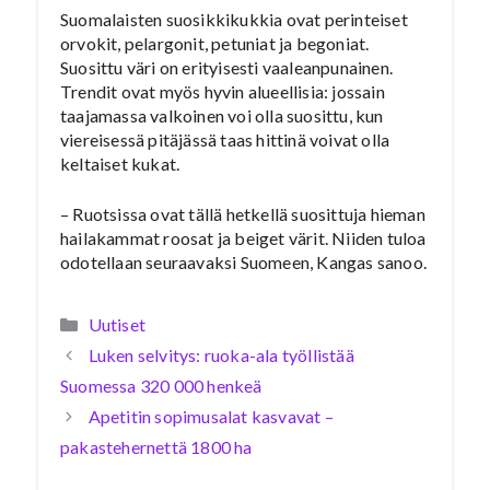
Suomalaisten suosikkikukkia ovat perinteiset
orvokit, pelargonit, petuniat ja begoniat.
Suosittu väri on erityisesti vaaleanpunainen.
Trendit ovat myös hyvin alueellisia: jossain
taajamassa valkoinen voi olla suosittu, kun
viereisessä pitäjässä taas hittinä voivat olla
keltaiset kukat.
– Ruotsissa ovat tällä hetkellä suosittuja hieman
hailakammat roosat ja beiget värit. Niiden tuloa
odotellaan seuraavaksi Suomeen, Kangas sanoo.
Kategoriat
Uutiset
Luken selvitys: ruoka-ala työllistää
Suomessa 320 000 henkeä
Apetitin sopimusalat kasvavat –
pakastehernettä 1800 ha