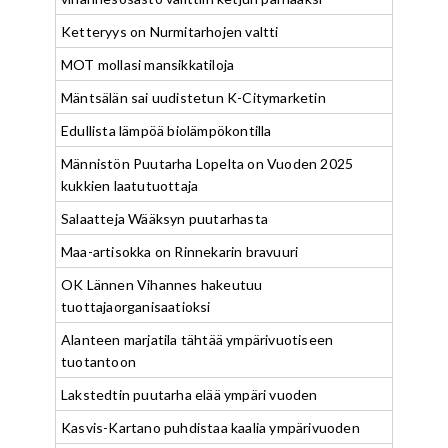
Ketteryys on Nurmitarhojen valtti
MOT mollasi mansikkatiloja
Mäntsälän sai uudistetun K-Citymarketin
Edullista lämpöä biolämpökontilla
Männistön Puutarha Lopelta on Vuoden 2025
kukkien laatutuottaja
Salaatteja Wääksyn puutarhasta
Maa-artisokka on Rinnekarin bravuuri
OK Lännen Vihannes hakeutuu
tuottajaorganisaatioksi
Alanteen marjatila tähtää ympärivuotiseen
tuotantoon
Lakstedtin puutarha elää ympäri vuoden
Kasvis-Kartano puhdistaa kaalia ympärivuoden