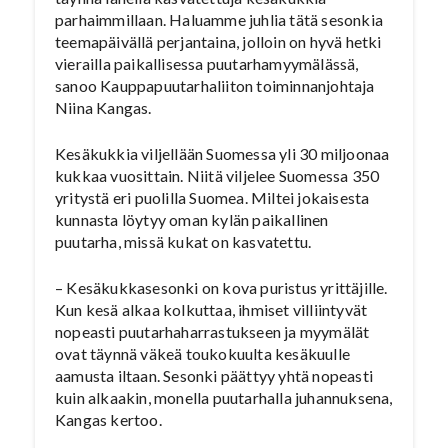
parhaimmillaan. Haluamme juhlia tätä sesonkia
teemapäivällä perjantaina, jolloin on hyvä hetki
vierailla paikallisessa puutarhamyymälässä,
sanoo Kauppapuutarhaliiton toiminnanjohtaja
Niina Kangas.
Kesäkukkia viljellään Suomessa yli 30 miljoonaa
kukkaa vuosittain. Niitä viljelee Suomessa 350
yritystä eri puolilla Suomea. Miltei jokaisesta
kunnasta löytyy oman kylän paikallinen
puutarha, missä kukat on kasvatettu.
– Kesäkukkasesonki on kova puristus yrittäjille.
Kun kesä alkaa kolkuttaa, ihmiset villiintyvät
nopeasti puutarhaharrastukseen ja myymälät
ovat täynnä väkeä toukokuulta kesäkuulle
aamusta iltaan. Sesonki päättyy yhtä nopeasti
kuin alkaakin, monella puutarhalla juhannuksena,
Kangas kertoo.