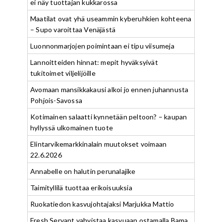
ei näy tuottajan kukkarossa
Maatilat ovat yhä useammin kyberuhkien kohteena
– Supo varoittaa Venäjästä
Luonnonmarjojen poimintaan ei tipu viisumeja
Lannoitteiden hinnat: mepit hyväksyivät
tukitoimet viljelijöille
Avomaan mansikkakausi alkoi jo ennen juhannusta
Pohjois-Savossa
Kotimainen salaatti kynnetään peltoon? – kaupan
hyllyssä ulkomainen tuote
Elintarvikemarkkinalain muutokset voimaan
22.6.2026
Annabelle on halutin perunalajike
Taimityllilä tuottaa erikoisuuksia
Ruokatiedon kasvujohtajaksi Marjukka Mattio
Fresh Servant vahvistaa kasvuaan ostamalla Bama