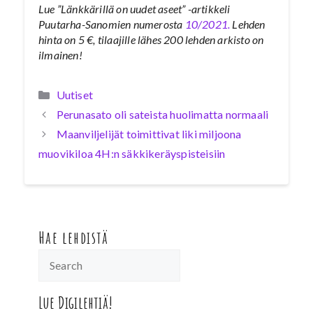
Lue ”Länkkärillä on uudet aseet” -artikkeli
Puutarha-Sanomien numerosta
10/2021.
Lehden
hinta on 5 €, tilaajille lähes 200 lehden arkisto on
ilmainen!
Kategoriat
Uutiset
Perunasato oli sateista huolimatta normaali
Maanviljelijät toimittivat liki miljoona
muovikiloa 4H:n säkkikeräyspisteisiin
Hae lehdistä
Lue Digilehtiä!