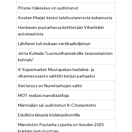
Prisma Itäkeskus on uudistunut
Kosken Marjat keräsi talvituotannosta kokemusta
Honkasen puutarhassa kehitetään Viherlinkin
automaatiota
Lähifarmi tuli mukaan vertikaaliviljelyyn
Jetta Kulmala:”Luomuvihanneksille tavanomaisten
kohtelu”
K-Supermarket Mustapekan hedelmä- ja
vihannesosasto valittiin ketjun parhaaksi
Ketteryys on Nurmitarhojen valtti
MOT mollasi mansikkatiloja
Mäntsälän sai uudistetun K-Citymarketin
Edullista lämpöä biolämpökontilla
Männistön Puutarha Lopelta on Vuoden 2025
kukkien laatutuottaja