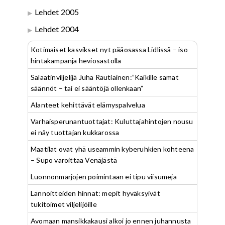
Lehdet 2005
Lehdet 2004
Kotimaiset kasvikset nyt pääosassa Lidlissä – iso
hintakampanja heviosastolla
Salaatinviljelijä Juha Rautiainen:”Kaikille samat
säännöt – tai ei sääntöjä ollenkaan”
Alanteet kehittävät elämyspalvelua
Varhaisperunantuottajat: Kuluttajahintojen nousu
ei näy tuottajan kukkarossa
Maatilat ovat yhä useammin kyberuhkien kohteena
– Supo varoittaa Venäjästä
Luonnonmarjojen poimintaan ei tipu viisumeja
Lannoitteiden hinnat: mepit hyväksyivät
tukitoimet viljelijöille
Avomaan mansikkakausi alkoi jo ennen juhannusta