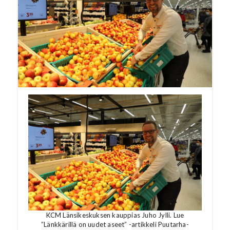
kuukauden kaupaksi. IGD arvioi kauppoja eri
puolilla maailmaa ja valitsee kuukauden
kaupaksi sen, joka on mielenkiintoisin ja
edistyksellisin kaikista saman kuukauden aikana
arvioiduista kaupoista. K-ruokakaupat ovat
saanet vastaavanlaista kansainvälistä huomiota
myös vuosina 2021 ja 2019.
KCM Länsikeskuksen kauppias Juho Jylli. Lue
”Länkkärillä on uudet aseet” -artikkeli Puutarha-