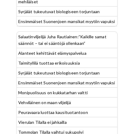
mehiläiset
Syrjälät tukeutuvat biologiseen torjuntaan
Ensimmäiset Suonenjoen mansikat myytiin vapuksi
Salaatinviljelijä Juha Rautiainen:”Kaikille samat
säännöt – tai ei sääntöjä ollenkaan”
Alanteet kehittävät elämyspalvelua
Taimityllilä tuottaa erikoisuuksia
Syrjälät tukeutuvat biologiseen torjuntaan
Ensimmäiset Suonenjoen mansikat myytiin vapuksi
Monipuolisuus on kukkatarhan valtti
Vehviläinen on maan viljelijä
Peuravaara luottaa kausituotantoon
Vierulan Tilalla ei jahkailla
Tommolan Tilalla vaihtui sukupolvi