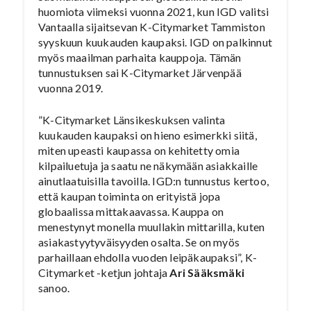
huomiota viimeksi vuonna 2021, kun IGD valitsi
Vantaalla sijaitsevan K-Citymarket Tammiston
syyskuun kuukauden kaupaksi. IGD on palkinnut
myös maailman parhaita kauppoja. Tämän
tunnustuksen sai K-Citymarket Järvenpää
vuonna 2019.
”K-Citymarket Länsikeskuksen valinta
kuukauden kaupaksi on hieno esimerkki siitä,
miten upeasti kaupassa on kehitetty omia
kilpailuetuja ja saatu ne näkymään asiakkaille
ainutlaatuisilla tavoilla. IGD:n tunnustus kertoo,
että kaupan toiminta on erityistä jopa
globaalissa mittakaavassa. Kauppa on
menestynyt monella muullakin mittarilla, kuten
asiakastyytyväisyyden osalta. Se on myös
parhaillaan ehdolla vuoden leipäkaupaksi”, K-
Citymarket -ketjun johtaja
Ari Sääksmäki
sanoo.