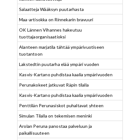
Salaatteja Wääksyn puutarhasta
Maa-artisokka on Rinnekarin bravuuri
OK Lännen Vihannes hakeutuu
tuottajaorganisaatioksi
Alanteen marjatila tähtää ympärivuotiseen
tuotantoon
Lakstedtin puutarha elää ympäri vuoden
Kasvis-Kartano puhdistaa kaalia ympärivuoden
Perunakokeet jatkuvat Räpin tilalla
Kasvis-Kartano puhdistaa kaalia ympärivuoden
Penttilän Perunasiskot puhaltavat yhteen
Simulan Tilalla on tekemisen meninki
Arolan Peruna panostaa palveluun ja
paikallisuuteen