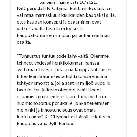
Sanomien numerosta 10/2021.
IGD perusteli K-Citymarket Länsikeskuksen
valintaa marraskuun kuukauden kaupaksi sillä,
että kaupan konsepti ja osaaminen ovat
vaikuttavalla tasolla erityisesti
kauppakohtaisen miljöön ja ruokamaailman
osalta.
”Tunnustus tuntuu todella hyvältä. Olemme
tehneet yhdessä henkilökunnan kanssa
systemaattisesti töitä aina kauppakohtaisen
liikeidean laatimisesta kohti toissa vuonna
tehtyä remonttia, jolla saatiin miljöö uudelle
tasolle. Sen jälkeen olemme kehittäneet
osaamistamme entisestään. Tämä on hieno
huomionosoitus porukalle, jonka tekemisen
meininki ja innostuneisuus ovat omaa
luokkaansa”, K- Citymarket Länsikeskuksen
kauppias
Juha Jylli
kertoo.