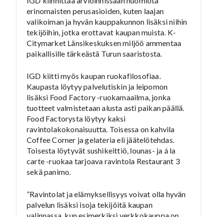
IGD kiinnittää arvioinnissaan huomiota
erinomaisten perusasioiden, kuten laajan
valikoiman ja hyvän kauppakunnon lisäksi niihin
tekijöihin, jotka erottavat kaupan muista. K-
Citymarket Länsikeskuksen miljöö ammentaa
paikallisille tärkeästä Turun saaristosta.
IGD kiitti myös kaupan ruokafilosofiaa.
Kaupasta löytyy palvelutiskin ja leipomon
lisäksi Food Factory -ruokamaailma, jonka
tuotteet valmistetaan alusta asti paikan päällä.
Food Factorysta löytyy kaksi
ravintolakokonaisuutta. Toisessa on kahvila
Coffee Corner ja gelateria eli jäätelötehdas.
Toisesta löytyvät sushikeittiö, lounas- ja á la
carte -ruokaa tarjoava ravintola Restaurant 3
sekä panimo.
”Ravintolat ja elämyksellisyys voivat olla hyvän
palvelun lisäksi isoja tekijöitä kaupan
valinnassa, kun esimerkiksi verkkokauppa on