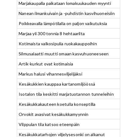
Marjakaupalla paikataan lomakuukauden myynti
Nanean ilmankuivain ja -puhdistin kasvihuoneisiin
Poikkeavalla lämpötilalla on paljon vaikutuksia
Marjaa yli 300 tonnia 8 hehtaarilta
Kotimaista valkosipulia ruokakauppoihin
Silmusalaatti muutti omaan kasvuhuoneeseen
Artik-kurkut ovat kotimaisia
Markus halusi vihannesviljelijäksi
Kesäkukkien kauppaa kartanomiljöössä
Isotalon tila keskitti marjatuotannon tunneleihin
Kesäkukkakauteen koetulla konseptilla
Orvokit avasivat kesäkukkamyynnin
Vilppulan tila katsoo eteenpäin
Kesäkukkatarhojen viljelysesonki on alkanut