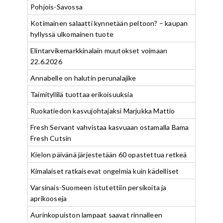
Pohjois-Savossa
Kotimainen salaatti kynnetään peltoon? – kaupan
hyllyssä ulkomainen tuote
Elintarvikemarkkinalain muutokset voimaan
22.6.2026
Annabelle on halutin perunalajike
Taimityllilä tuottaa erikoisuuksia
Ruokatiedon kasvujohtajaksi Marjukka Mattio
Fresh Servant vahvistaa kasvuaan ostamalla Bama
Fresh Cutsin
Kielon päivänä järjestetään 60 opastettua retkeä
Kimalaiset ratkaisevat ongelmia kuin kädelliset
Varsinais-Suomeen istutettiin persikoita ja
aprikooseja
Aurinkopuiston lampaat saavat rinnalleen