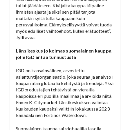
tullut jäädäkseen. Kivijalkakauppa kilpailee
ihmisten ajasta ja siksi sen pitää tarjota
muitakin syitä tulla kauppaan kuin
perusvalikoima. Elämyksellisyyttä voivat tuoda
myös edulliset vaihtoehdot, kuten erätuotteet”,
Jylli avaa.
Länsikeskus jo kolmas suomalainen kauppa,
jolle IGD antaa tunnustusta
IGD on kansainvälinen, arvostettu
asiantuntijaorganisaatio, joka seuraa ja analysoi
kaupan alan globaalia kehitystä ja trendejä. Yksi
IGD:n edustajien tehtävistä on vierailla
kaupoissa eri puolilla maailmaa ja arvioida niitä.
Ennen K-Citymarket Länsikeskuksen valintaa
kuukauden kaupaksi valittiin lokakuussa 2023
kanadalainen Fortinos Waterdown.
Suomalainen kauppa sai globaalilla tasolla