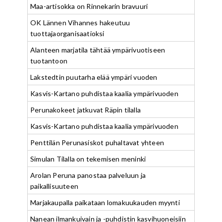
Maa-artisokka on Rinnekarin bravuuri
OK Lännen Vihannes hakeutuu
tuottajaorganisaatioksi
Alanteen marjatila tähtää ympärivuotiseen
tuotantoon
Lakstedtin puutarha elää ympäri vuoden
Kasvis-Kartano puhdistaa kaalia ympärivuoden
Perunakokeet jatkuvat Räpin tilalla
Kasvis-Kartano puhdistaa kaalia ympärivuoden
Penttilän Perunasiskot puhaltavat yhteen
Simulan Tilalla on tekemisen meninki
Arolan Peruna panostaa palveluun ja
paikallisuuteen
Marjakaupalla paikataan lomakuukauden myynti
Nanean ilmankuivain ja -puhdistin kasvihuoneisiin