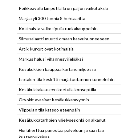
Poikkeavalla lämpötilalla on paljon vaikutuksia
Marjaa yli 300 tonnia 8 hehtaarilta
Kotimaista valkosipulia ruokakauppoihin
Silmusalaatti muutti omaan kasvuhuoneeseen
Artik-kurkut ovat kotimaisia
Markus halusi vihannesviljelijäksi
Kesäkukkien kauppaa kartanomiljöössä
Isotalon tila keskitti marjatuotannon tunneleihin
Kesäkukkakauteen koetulla konseptilla
Orvokit avasivat kesäkukkamyynnin
Vilppulan tila katsoo eteenpäin
Kesäkukkatarhojen viljelysesonki on alkanut
Hortiherttua panostaa palveluun ja säästää
kustannuksissa