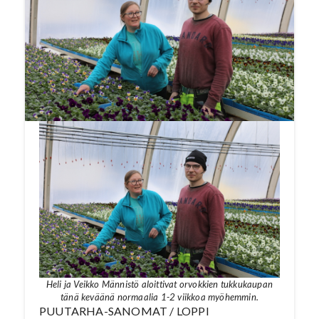
maaliskuun lopussa. Puutarha on
monipuolistanut kesäkukkien valikoimaa.
Suunnitteilla on biolämpöön siirtyminen.
Katso 30.3.2022 tehty video jutun lopusta.
Lue koko artikkeli Puutarha-Sanominen
numerosta
4/2022
.
Heli ja Veikko Männistö aloittivat orvokkien tukkukaupan
tänä keväänä normaalia 1-2 viikkoa myöhemmin.
PUUTARHA-SANOMAT / LOPPI