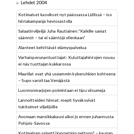
Lehdet 2004
Kotimaiset kasvikset nyt pääosassa Lidlissä – iso
hintakampanja heviosastolla
Salaatinviljelijä Juha Rautiainen:”Kaikille samat
säännöt – tai ei sääntöjä ollenkaan”
Alanteet kehittävät elämyspalvelua
Varhaisperunantuottajat: Kuluttajahintojen nousu
ei näy tuottajan kukkarossa
Maatilat ovat yhä useammin kyberuhkien kohteena
– Supo varoittaa Venäjästä
Luonnonmarjojen poimintaan ei tipu viisumeja
Lannoitteiden hinnat: mepit hyväksyivät
tukitoimet viljelijöille
Avomaan mansikkakausi alkoi jo ennen juhannusta
Pohjois-Savossa
Kotimainen salaatti kynnetään peltoon? – kaupan