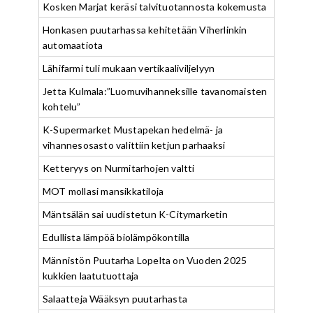
Kosken Marjat keräsi talvituotannosta kokemusta
Honkasen puutarhassa kehitetään Viherlinkin
automaatiota
Lähifarmi tuli mukaan vertikaaliviljelyyn
Jetta Kulmala:”Luomuvihanneksille tavanomaisten
kohtelu”
K-Supermarket Mustapekan hedelmä- ja
vihannesosasto valittiin ketjun parhaaksi
Ketteryys on Nurmitarhojen valtti
MOT mollasi mansikkatiloja
Mäntsälän sai uudistetun K-Citymarketin
Edullista lämpöä biolämpökontilla
Männistön Puutarha Lopelta on Vuoden 2025
kukkien laatutuottaja
Salaatteja Wääksyn puutarhasta