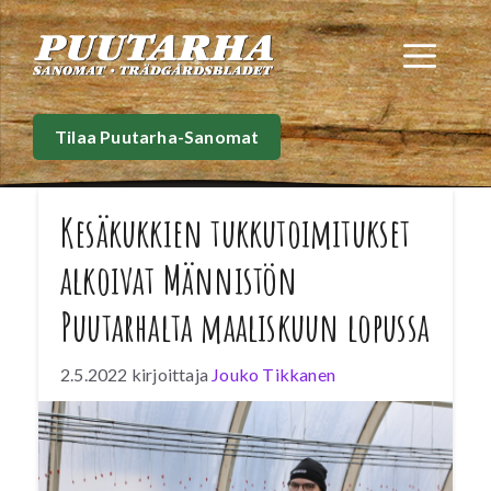
Siirry
sisältöön
Val
Tilaa Puutarha-Sanomat
Kesäkukkien tukkutoimitukset
alkoivat Männistön
Puutarhalta maaliskuun lopussa
2.5.2022
kirjoittaja
Jouko Tikkanen
K
ylmä kevät on viivästyttänyt
orvokkikauden aloitusta ja Männistön
Puutarhan tukkumyynti käynnistyi vasta