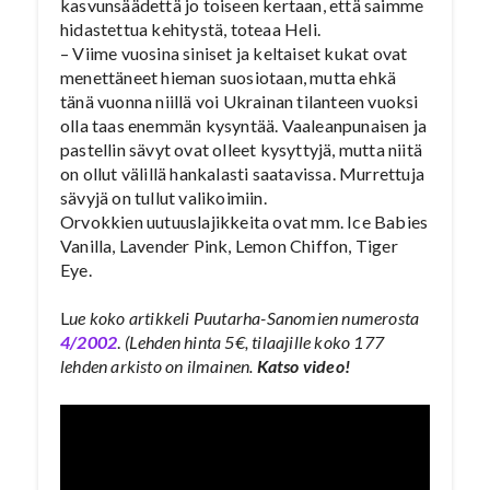
kasvunsäädettä jo toiseen kertaan, että saimme
hidastettua kehitystä, toteaa Heli.
– Viime vuosina siniset ja keltaiset kukat ovat
menettäneet hieman suosiotaan, mutta ehkä
tänä vuonna niillä voi Ukrainan tilanteen vuoksi
olla taas enemmän kysyntää. Vaaleanpunaisen ja
pastellin sävyt ovat olleet kysyttyjä, mutta niitä
on ollut välillä hankalasti saatavissa. Murrettuja
sävyjä on tullut valikoimiin.
Orvokkien uutuuslajikkeita ovat mm. Ice Babies
Vanilla, Lavender Pink, Lemon Chiffon, Tiger
Eye.
L
ue koko artikkeli Puutarha-Sanomien numerosta
4/2002
.
(Lehden hinta 5€, tilaajille koko 177
lehden arkisto on ilmainen.
Katso video!