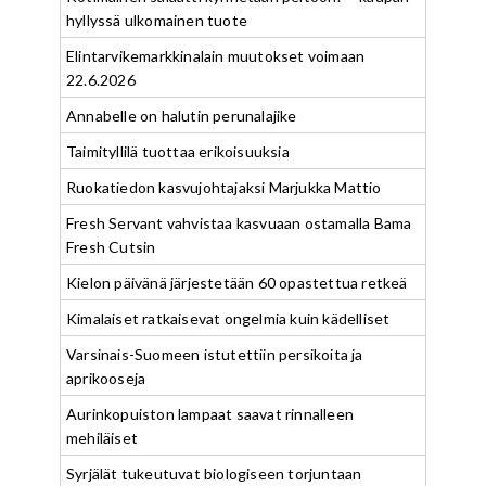
hyllyssä ulkomainen tuote
Elintarvikemarkkinalain muutokset voimaan
22.6.2026
Annabelle on halutin perunalajike
Taimityllilä tuottaa erikoisuuksia
Ruokatiedon kasvujohtajaksi Marjukka Mattio
Fresh Servant vahvistaa kasvuaan ostamalla Bama
Fresh Cutsin
Kielon päivänä järjestetään 60 opastettua retkeä
Kimalaiset ratkaisevat ongelmia kuin kädelliset
Varsinais-Suomeen istutettiin persikoita ja
aprikooseja
Aurinkopuiston lampaat saavat rinnalleen
mehiläiset
Syrjälät tukeutuvat biologiseen torjuntaan