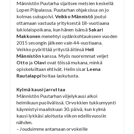
Männistön Puutarha sijaitsee metsien keskellä
Lopen Pilpalassa. Puutarhan ohjaksissa on jo
kolmas sukupolvi.
Veikko Männistö
joutui
ottamaan vastuuta yrityksestä 18-vuotiaana
lukiolaispoikana, kun hänen isänsä
Sakari
Makkonen
menehtyi sydänkohtaukseen vuoden
2015 sesongin jälkeen vain 44-vuotiaana.
Veikko pyörittää yritystä äitinsä
Heli
Männistön
kanssa. Myös nuoremmat veljet
Otto
ja
Olavi
ovat töissä mukana, minkä
opiskeluiltaan ehtivät. Helin sisar
Leena
Rautalappi
hoitaa laskutusta.
Kylmä kausi jarruttaa
Männistön Puutarhan viljelykausi alkoi
helmikuun puolivälissä. Orvokkien tukkumyynti
käynnistyi maaliskuun 30. päivä, kun kylmä
kausi lykkäsi aloitusta viikon edellisvuosiin
nähden.
– Jouduimme antamaan orvokeille