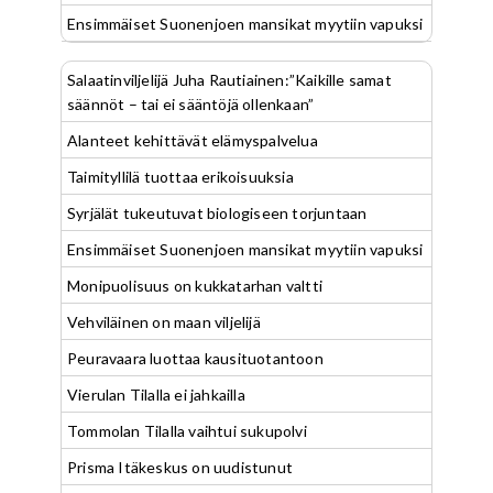
Ensimmäiset Suonenjoen mansikat myytiin vapuksi
Salaatinviljelijä Juha Rautiainen:”Kaikille samat
säännöt – tai ei sääntöjä ollenkaan”
Alanteet kehittävät elämyspalvelua
Taimityllilä tuottaa erikoisuuksia
Syrjälät tukeutuvat biologiseen torjuntaan
Ensimmäiset Suonenjoen mansikat myytiin vapuksi
Monipuolisuus on kukkatarhan valtti
Vehviläinen on maan viljelijä
Peuravaara luottaa kausituotantoon
Vierulan Tilalla ei jahkailla
Tommolan Tilalla vaihtui sukupolvi
Prisma Itäkeskus on uudistunut