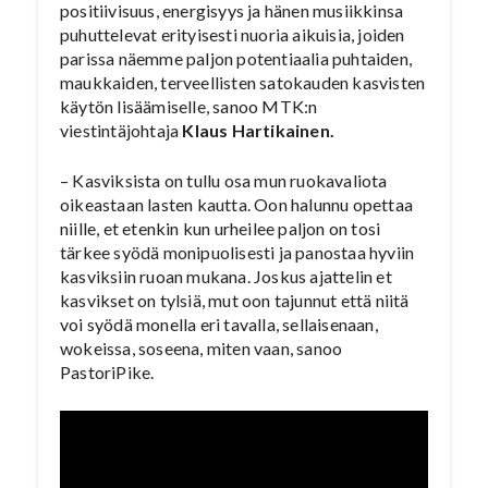
positiivisuus, energisyys ja hänen musiikkinsa
puhuttelevat erityisesti nuoria aikuisia, joiden
parissa näemme paljon potentiaalia puhtaiden,
maukkaiden, terveellisten satokauden kasvisten
käytön lisäämiselle, sanoo MTK:n
viestintäjohtaja
Klaus Hartikainen.
– Kasviksista on tullu osa mun ruokavaliota
oikeastaan lasten kautta. Oon halunnu opettaa
niille, et etenkin kun urheilee paljon on tosi
tärkee syödä monipuolisesti ja panostaa hyviin
kasviksiin ruoan mukana. Joskus ajattelin et
kasvikset on tylsiä, mut oon tajunnut että niitä
voi syödä monella eri tavalla, sellaisenaan,
wokeissa, soseena, miten vaan, sanoo
PastoriPike.