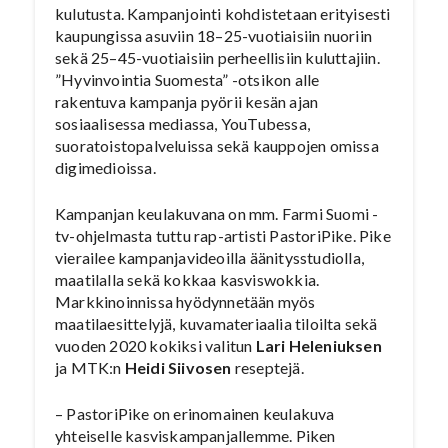
kulutusta. Kampanjointi kohdistetaan erityisesti
kaupungissa asuviin 18–25-vuotiaisiin nuoriin
sekä 25–45-vuotiaisiin perheellisiin kuluttajiin.
”Hyvinvointia Suomesta” -otsikon alle
rakentuva kampanja pyörii kesän ajan
sosiaalisessa mediassa, YouTubessa,
suoratoistopalveluissa sekä kauppojen omissa
digimedioissa.
Kampanjan keulakuvana on mm. Farmi Suomi -
tv-ohjelmasta tuttu rap-artisti PastoriPike. Pike
vierailee kampanjavideoilla äänitysstudiolla,
maatilalla sekä kokkaa kasviswokkia.
Markkinoinnissa hyödynnetään myös
maatilaesittelyjä, kuvamateriaalia tiloilta sekä
vuoden 2020 kokiksi valitun
Lari Heleniuksen
ja MTK:n
Heidi Siivosen
reseptejä.
– PastoriPike on erinomainen keulakuva
yhteiselle kasviskampanjallemme. Piken