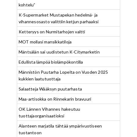
kohtelu”
K-Supermarket Mustapekan hedelmä- ja
vihannesosasto valittiin ketjun parhaaksi
Ketteryys on Nurmitarhojen valtti
MOT mollasi mansikkatiloja
Mäntsälän sai uudistetun K-Citymarketin
Edullista lämpöä biolämpökontilla
Männistön Puutarha Lopelta on Vuoden 2025
kukkien laatutuottaja
Salaatteja Wääksyn puutarhasta
Maa-artisokka on Rinnekarin bravuuri
OK Lännen Vihannes hakeutuu
tuottajaorganisaatioksi
Alanteen marjatila tähtää ympärivuotiseen
tuotantoon