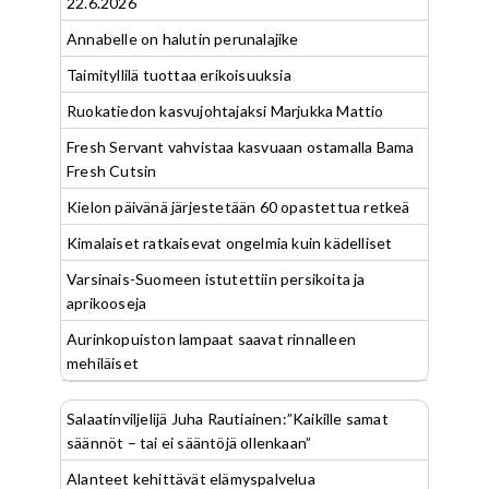
22.6.2026
Annabelle on halutin perunalajike
Taimityllilä tuottaa erikoisuuksia
Ruokatiedon kasvujohtajaksi Marjukka Mattio
Fresh Servant vahvistaa kasvuaan ostamalla Bama
Fresh Cutsin
Kielon päivänä järjestetään 60 opastettua retkeä
Kimalaiset ratkaisevat ongelmia kuin kädelliset
Varsinais-Suomeen istutettiin persikoita ja
aprikooseja
Aurinkopuiston lampaat saavat rinnalleen
mehiläiset
Salaatinviljelijä Juha Rautiainen:”Kaikille samat
säännöt – tai ei sääntöjä ollenkaan”
Alanteet kehittävät elämyspalvelua