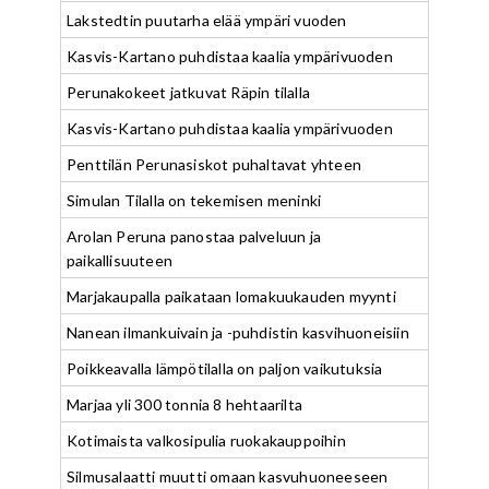
Lakstedtin puutarha elää ympäri vuoden
Kasvis-Kartano puhdistaa kaalia ympärivuoden
Perunakokeet jatkuvat Räpin tilalla
Kasvis-Kartano puhdistaa kaalia ympärivuoden
Penttilän Perunasiskot puhaltavat yhteen
Simulan Tilalla on tekemisen meninki
Arolan Peruna panostaa palveluun ja
paikallisuuteen
Marjakaupalla paikataan lomakuukauden myynti
Nanean ilmankuivain ja -puhdistin kasvihuoneisiin
Poikkeavalla lämpötilalla on paljon vaikutuksia
Marjaa yli 300 tonnia 8 hehtaarilta
Kotimaista valkosipulia ruokakauppoihin
Silmusalaatti muutti omaan kasvuhuoneeseen