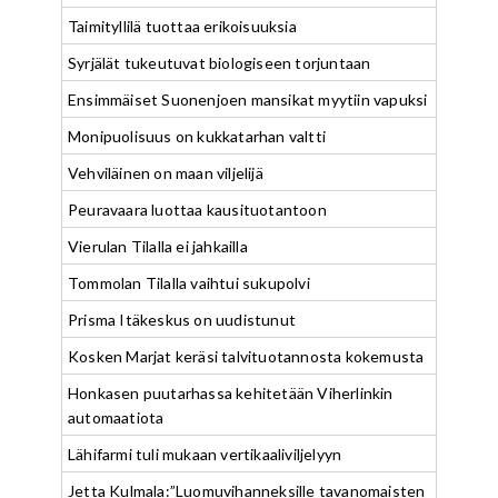
Taimityllilä tuottaa erikoisuuksia
Syrjälät tukeutuvat biologiseen torjuntaan
Ensimmäiset Suonenjoen mansikat myytiin vapuksi
Monipuolisuus on kukkatarhan valtti
Vehviläinen on maan viljelijä
Peuravaara luottaa kausituotantoon
Vierulan Tilalla ei jahkailla
Tommolan Tilalla vaihtui sukupolvi
Prisma Itäkeskus on uudistunut
Kosken Marjat keräsi talvituotannosta kokemusta
Honkasen puutarhassa kehitetään Viherlinkin
automaatiota
Lähifarmi tuli mukaan vertikaaliviljelyyn
Jetta Kulmala:”Luomuvihanneksille tavanomaisten