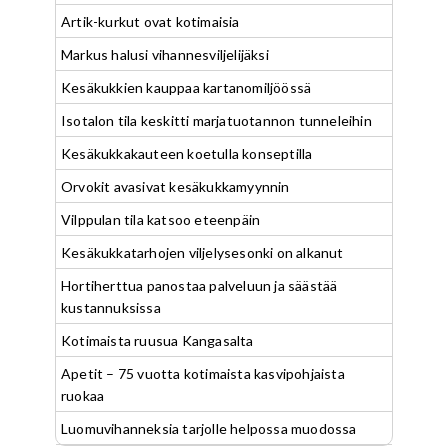
Artik-kurkut ovat kotimaisia
Markus halusi vihannesviljelijäksi
Kesäkukkien kauppaa kartanomiljöössä
Isotalon tila keskitti marjatuotannon tunneleihin
Kesäkukkakauteen koetulla konseptilla
Orvokit avasivat kesäkukkamyynnin
Vilppulan tila katsoo eteenpäin
Kesäkukkatarhojen viljelysesonki on alkanut
Hortiherttua panostaa palveluun ja säästää
kustannuksissa
Kotimaista ruusua Kangasalta
Apetit – 75 vuotta kotimaista kasvipohjaista
ruokaa
Luomuvihanneksia tarjolle helpossa muodossa