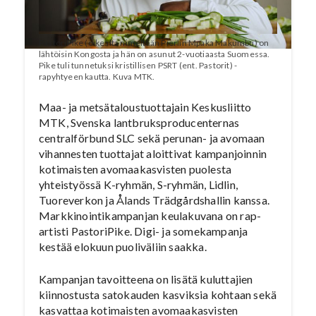
PastoriPike (oikealta nimeltään Pierlin Mpaka Makumbu) on
lähtöisin Kongosta ja hän on asunut 2-vuotiaasta Suomessa.
Pike tuli tunnetuksi kristillisen PSRT (ent. Pastorit) -
rapyhtyeen kautta. Kuva MTK.
Maa- ja metsätaloustuottajain Keskusliitto
MTK, Svenska lantbruksproducenternas
centralförbund SLC sekä perunan- ja avomaan
vihannesten tuottajat aloittivat kampanjoinnin
kotimaisten avomaakasvisten puolesta
yhteistyössä K-ryhmän, S-ryhmän, Lidlin,
Tuoreverkon ja Ålands Trädgårdshallin kanssa.
Markkinointikampanjan keulakuvana on rap-
artisti PastoriPike. Digi- ja somekampanja
kestää elokuun puoliväliin saakka.
Kampanjan tavoitteena on lisätä kuluttajien
kiinnostusta satokauden kasviksia kohtaan sekä
kasvattaa kotimaisten avomaakasvisten