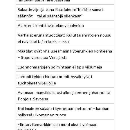
Salaatinviljelijä Juha Rautiainen:”Kaikille samat
säännöt – tai ei sääntöjä ollenkaan”
Alanteet kehittävät elämyspalvelua
Varhaisperunantuottajat: Kuluttajahintojen nousu
ei näy tuottajan kukkarossa
Maatilat ovat yhä useammin kyberuhkien kohteena
– Supo varoittaa Venäjästä
Luonnonmarjojen poimintaan ei tipu viisumeja
Lannoitteiden hinnat: mepit hyväksyivät
tukitoimet viljelijöille
Avomaan mansikkakausi alkoi jo ennen juhannusta
Pohjois-Savossa
Kotimainen salaatti kynnetään peltoon? – kaupan
hyllyssä ulkomainen tuote
Elintarvikemarkkinalain muutokset voimaan