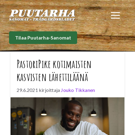
Siirry
sisältöön
Val
Tilaa Puutarha-Sanomat
PastoriPike kotimaisten
kasvisten lähettiläänä
29.6.2021
kirjoittaja
Jouko Tikkanen