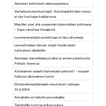
Alanteet kehittävät elämyspalvelua
Varhaisperunantuottajat: Kuluttajahintojen nousu
ei näy tuottajan kukkarossa
Maatilat ovat yhä useammin kyberuhkien kohteena
– Supo varoittaa Venäjästä
Luonnonmarjojen poimintaan ei tipu viisumeja
Lannoitteiden hinnat: mepit hyväksyivät
tukitoimet viljelijöille
Avomaan mansikkakausi alkoi jo ennen juhannusta
Pohjois-Savossa
Kotimainen salaatti kynnetään peltoon? – kaupan
hyllyssä ulkomainen tuote
Elintarvikemarkkinalain muutokset voimaan
22.6.2026
Annabelle on halutin perunalajike
Taimityllilä tuottaa erikoisuuksia