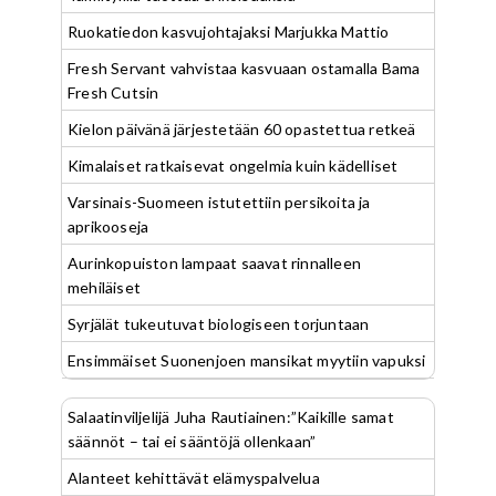
Ruokatiedon kasvujohtajaksi Marjukka Mattio
Fresh Servant vahvistaa kasvuaan ostamalla Bama
Fresh Cutsin
Kielon päivänä järjestetään 60 opastettua retkeä
Kimalaiset ratkaisevat ongelmia kuin kädelliset
Varsinais-Suomeen istutettiin persikoita ja
aprikooseja
Aurinkopuiston lampaat saavat rinnalleen
mehiläiset
Syrjälät tukeutuvat biologiseen torjuntaan
Ensimmäiset Suonenjoen mansikat myytiin vapuksi
Salaatinviljelijä Juha Rautiainen:”Kaikille samat
säännöt – tai ei sääntöjä ollenkaan”
Alanteet kehittävät elämyspalvelua