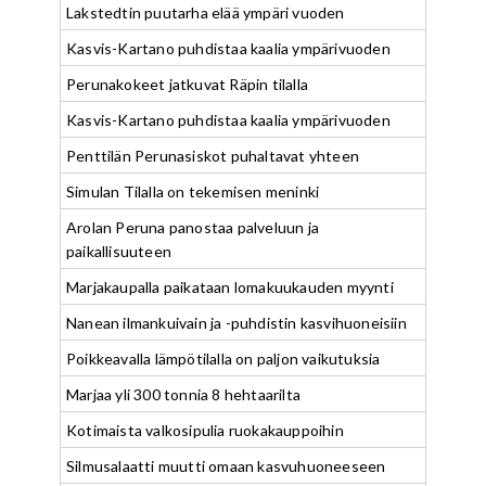
Lakstedtin puutarha elää ympäri vuoden
Kasvis-Kartano puhdistaa kaalia ympärivuoden
Perunakokeet jatkuvat Räpin tilalla
Kasvis-Kartano puhdistaa kaalia ympärivuoden
Penttilän Perunasiskot puhaltavat yhteen
Simulan Tilalla on tekemisen meninki
Arolan Peruna panostaa palveluun ja
paikallisuuteen
Marjakaupalla paikataan lomakuukauden myynti
Nanean ilmankuivain ja -puhdistin kasvihuoneisiin
Poikkeavalla lämpötilalla on paljon vaikutuksia
Marjaa yli 300 tonnia 8 hehtaarilta
Kotimaista valkosipulia ruokakauppoihin
Silmusalaatti muutti omaan kasvuhuoneeseen