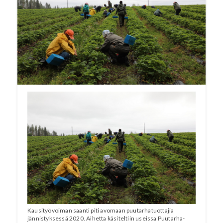
viljelyksessään vajaa 20 000 hehtaaria peltoa ja
390 hehtaaria kasvihuoneita. Satovuosi oli
monella tavalla poikkeuksellinen, sillä erityisesti
avomaan puutarhaviljelyä varjosti koronan
mukanaan tuoma kausityövoiman saannin
vaikeutuminen. Lisäksi vuosi oli ennätyksellisen
lämmin.
Kausityövoiman saanti piti avomaan puutarhatuottajia
jännistyksessä 2020. Aihetta käsiteltiin useissa Puutarha-