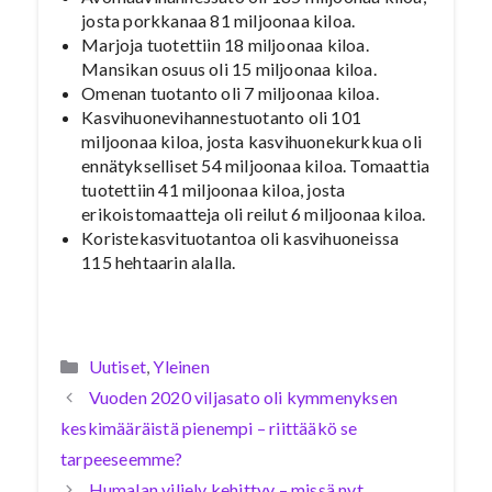
josta porkkanaa 81 miljoonaa kiloa.
Marjoja tuotettiin 18 miljoonaa kiloa.
Mansikan osuus oli 15 miljoonaa kiloa.
Omenan tuotanto oli 7 miljoonaa kiloa.
Kasvihuonevihannestuotanto oli 101
miljoonaa kiloa, josta kasvihuonekurkkua oli
ennätykselliset 54 miljoonaa kiloa. Tomaattia
tuotettiin 41 miljoonaa kiloa, josta
erikoistomaatteja oli reilut 6 miljoonaa kiloa.
Koristekasvituotantoa oli kasvihuoneissa
115 hehtaarin alalla.
Kategoriat
Uutiset
,
Yleinen
Vuoden 2020 viljasato oli kymmenyksen
keskimääräistä pienempi – riittääkö se
tarpeeseemme?
Humalan viljely kehittyy – missä nyt