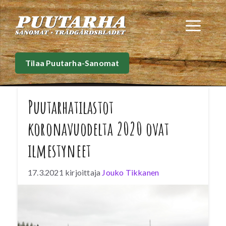
Siirry
sisältöön
Val
Tilaa Puutarha-Sanomat
Puutarhatilastot
koronavuodelta 2020 ovat
ilmestyneet
17.3.2021
kirjoittaja
Jouko Tikkanen
Viime vuonna Suomessa tuotettiin yhteensä 311
miljoona kiloa vihanneksia, marjoja ja hedelmiä.
Määrä on hieman vuotta 2019 pienempi.
Puutarhayritysten määrä oli 3 337 ja niillä oli