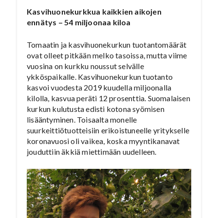
Kasvihuonekurkkua kaikkien aikojen
ennätys – 54 miljoonaa kiloa
Tomaatin ja kasvihuonekurkun tuotantomäärät
ovat olleet pitkään melko tasoissa, mutta viime
vuosina on kurkku noussut selvälle
ykköspaikalle. Kasvihuonekurkun tuotanto
kasvoi vuodesta 2019 kuudella miljoonalla
kilolla, kasvua peräti 12 prosenttia. Suomalaisen
kurkun kulutusta edisti kotona syömisen
lisääntyminen. Toisaalta monelle
suurkeittiötuotteisiin erikoistuneelle yritykselle
koronavuosi oli vaikea, koska myyntikanavat
jouduttiin äkkiä miettimään uudelleen.