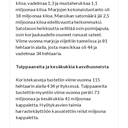
kiloa, vadelmaa 1,3 ja mustaherukkaa 1,1
miljoonaa kiloa. Marjojen kokonaistuotanto oli
18 miljoonaa kiloa. Mansikan satomäärä jäi 2,5
miljoonaa kiloa edellisvuotta heikommaksi.
Satotason heikkoutta selittää osin poimijapula,
osin korjuukaudelle osuneet runsaat sateet.
Viime vuonna marjoja viljeltiin tunnelissa jo 81
hehtaarin alalla, josta mansikkaa oli 44 ja
vadelmaa 34 hehtaaria.
Tulppaaneita ja kesäkukkia kasvihuoneista
Koristekasveja tuotetiin viime vuonna 115
hehtaarin alalla 434 yrityksessä. Tulppaaneita
tuotettiin myyntiin viime vuonna peräti 73
miljoonaa ja kesäkukkia 41 miljoonaa
kappaletta. Hyötykasvien taimia
harrastekäyttöön kasvatettiin reilut miljoona
kappaletta.