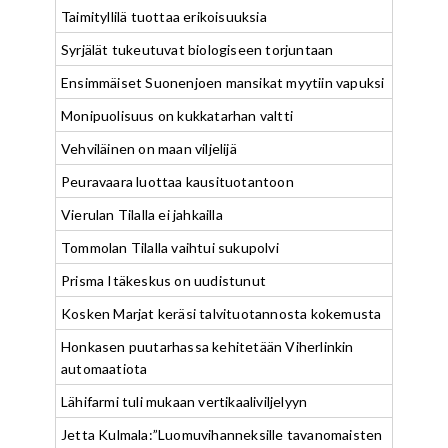
Taimityllilä tuottaa erikoisuuksia
Syrjälät tukeutuvat biologiseen torjuntaan
Ensimmäiset Suonenjoen mansikat myytiin vapuksi
Monipuolisuus on kukkatarhan valtti
Vehviläinen on maan viljelijä
Peuravaara luottaa kausituotantoon
Vierulan Tilalla ei jahkailla
Tommolan Tilalla vaihtui sukupolvi
Prisma Itäkeskus on uudistunut
Kosken Marjat keräsi talvituotannosta kokemusta
Honkasen puutarhassa kehitetään Viherlinkin
automaatiota
Lähifarmi tuli mukaan vertikaaliviljelyyn
Jetta Kulmala:”Luomuvihanneksille tavanomaisten