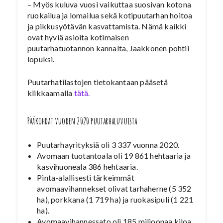
– Myös kuluva vuosi vaikuttaa suosivan kotona
ruokailua ja lomailua sekä kotipuutarhan hoitoa
ja pikkusyötävän kasvattamista. Nämä kaikki
ovat hyviä asioita kotimaisen
puutarhatuotannon kannalta, Jaakkonen pohtii
lopuksi.
Puutarhatilastojen tietokantaan pääsetä
klikkaamalla
tätä.
Pääkohdat vuoden 2020 puutarhaluvuista
Puutarhayrityksiä oli 3 337 vuonna 2020.
Avomaan tuotantoala oli 19 861 hehtaaria ja
kasvihuoneala 386 hehtaaria.
Pinta-alallisesti tärkeimmät
avomaavihannekset olivat tarhaherne (5 352
ha), porkkana (1 719 ha) ja ruokasipuli (1 221
ha).
Avomaavihannessato oli 185 miljoonaa kiloa,