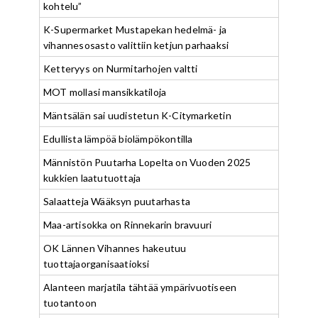
kohtelu”
K-Supermarket Mustapekan hedelmä- ja
vihannesosasto valittiin ketjun parhaaksi
Ketteryys on Nurmitarhojen valtti
MOT mollasi mansikkatiloja
Mäntsälän sai uudistetun K-Citymarketin
Edullista lämpöä biolämpökontilla
Männistön Puutarha Lopelta on Vuoden 2025
kukkien laatutuottaja
Salaatteja Wääksyn puutarhasta
Maa-artisokka on Rinnekarin bravuuri
OK Lännen Vihannes hakeutuu
tuottajaorganisaatioksi
Alanteen marjatila tähtää ympärivuotiseen
tuotantoon