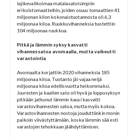
lajikevalikoimaa matalasatoisimpiin
erikoistomaatteihin, joiden osuus tomaattien 41
miljoonan kilon kokonaistuotannosta oli 6,3
miljoonaa kiloa. Ruukkuvihanneksia tuotettiin
104 miljoonaa ruukkua.
Pitkä ja lämmin syksy kasvatti
vihannessatoa avomaalla, mutta vaikeutti
varastointia
Avomaalta korjattiin 2020 vihanneksia 185
miljoonaa kiloa. Tuotanto jäi vajaa neljä
miljoonaa kiloa edellisvuotta heikommaksi.
Juuresten ja kaalien sato oli hyvä ja loppusyksyn
pitkään jatkunut lämmin kausi kasvatti
varastovihannesten satoa, mutta myös kokoa.
Varastovihannesten nostoja jouduttiinkin monin
paikoin viivästyttämään, koska lämmin sää esti
varastojen tehokkaan jäähdyttämisen.