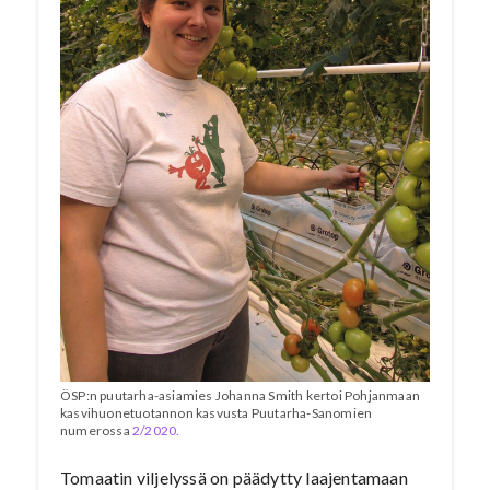
ÖSP:n puutarha-asiamies Johanna Smith kertoi Pohjanmaan
kasvihuonetuotannon kasvusta Puutarha-Sanomien
numerossa
2/2020.
Tomaatin viljelyssä on päädytty laajentamaan