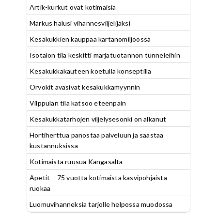
Artik-kurkut ovat kotimaisia
Markus halusi vihannesviljelijäksi
Kesäkukkien kauppaa kartanomiljöössä
Isotalon tila keskitti marjatuotannon tunneleihin
Kesäkukkakauteen koetulla konseptilla
Orvokit avasivat kesäkukkamyynnin
Vilppulan tila katsoo eteenpäin
Kesäkukkatarhojen viljelysesonki on alkanut
Hortiherttua panostaa palveluun ja säästää
kustannuksissa
Kotimaista ruusua Kangasalta
Apetit – 75 vuotta kotimaista kasvipohjaista
ruokaa
Luomuvihanneksia tarjolle helpossa muodossa