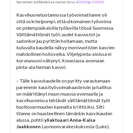
Sanomien artikkeleissa numeroissa
4/2020
ja
5/2020.
Kasvihuonetuotannossa työvoimatilanne oli
siltä osin helpompi, että ulkomainen työvoima
on pidempiaikaisilla työluvilla töissä Suomessa.
Välttämättömät työt, uudet kasvustot ja
sadonkorjuu pyrittiin hoitamaan, mutta
kuluvalla kaudella näkyy monivuotisten kasvien
mahdollinen hoitovelka. Viljelypinta-aloissa ei
koronavuosi näkynyt, itseasiassa avomaan
pinta-ala hieman kasvoi.
– Tälle kasvukaudelle on pyritty varautumaan
paremmin kausityövoimahaasteisiin ja hallitus
on määrittänyt muun muassa avomaalla ja
kasvihuoneissa tehtävät välttämättömät työt
huoltovarmuuden kannalta kriittisiksi. Silti
tilanne on haasteellinen tämänkin kasvikauden
alussa, pohtii
yliaktuaari Anna-Kaisa
Jaakkonen
Luonnonvarakeskuksesta (Luke).