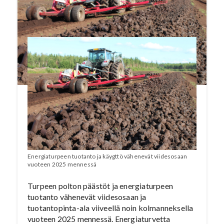
kokonaispäästöt vuoden 2020 6,6 MtCO2:sta
2,2 MtCO2:iin viidessä vuodessa.
Energiaturpeen tuotanto ja käygttö vähenevät viidesosaan
vuoteen 2025 mennessä
Turpeen polton päästöt ja energiaturpeen
tuotanto vähenevät viidesosaan ja
tuotantopinta-ala viiveellä noin kolmanneksella
vuoteen 2025 mennessä. Energiaturvetta