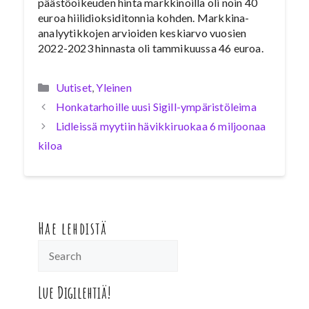
päästöoikeuden hinta markkinoilla oli noin 40
euroa hiilidioksiditonnia kohden. Markkina-
analyytikkojen arvioiden keskiarvo vuosien
2022-2023 hinnasta oli tammikuussa 46 euroa.
Kategoriat
Uutiset
,
Yleinen
Honkatarhoille uusi Sigill-ympäristöleima
Lidleissä myytiin hävikkiruokaa 6 miljoonaa
kiloa
Hae lehdistä
Lue Digilehtiä!