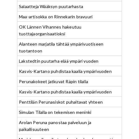
Salaatteja Wääksyn puutarhasta
Maa-artisokka on Rinnekarin bravuuri
OK Lännen Vihannes hakeutuu
tuottajaorganisaatioksi
Alanteen marjatila tähtää ympärivuotiseen
tuotantoon
Lakstedtin puutarha elää ympäri vuoden
Kasvis-Kartano puhdistaa kaalia ympärivuoden
Perunakokeet jatkuvat Räpin tilalla
Kasvis-Kartano puhdistaa kaalia ympärivuoden
Penttilän Perunasiskot puhaltavat yhteen
Simulan Tilalla on tekemisen meninki
Arolan Peruna panostaa palveluun ja
paikallisuuteen