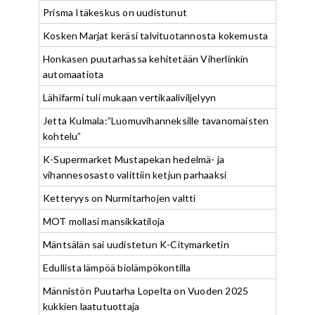
Prisma Itäkeskus on uudistunut
Kosken Marjat keräsi talvituotannosta kokemusta
Honkasen puutarhassa kehitetään Viherlinkin
automaatiota
Lähifarmi tuli mukaan vertikaaliviljelyyn
Jetta Kulmala:”Luomuvihanneksille tavanomaisten
kohtelu”
K-Supermarket Mustapekan hedelmä- ja
vihannesosasto valittiin ketjun parhaaksi
Ketteryys on Nurmitarhojen valtti
MOT mollasi mansikkatiloja
Mäntsälän sai uudistetun K-Citymarketin
Edullista lämpöä biolämpökontilla
Männistön Puutarha Lopelta on Vuoden 2025
kukkien laatutuottaja