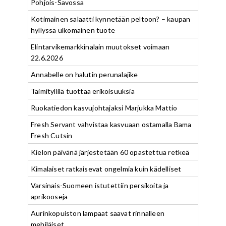
Pohjois-Savossa
Kotimainen salaatti kynnetään peltoon? – kaupan
hyllyssä ulkomainen tuote
Elintarvikemarkkinalain muutokset voimaan
22.6.2026
Annabelle on halutin perunalajike
Taimityllilä tuottaa erikoisuuksia
Ruokatiedon kasvujohtajaksi Marjukka Mattio
Fresh Servant vahvistaa kasvuaan ostamalla Bama
Fresh Cutsin
Kielon päivänä järjestetään 60 opastettua retkeä
Kimalaiset ratkaisevat ongelmia kuin kädelliset
Varsinais-Suomeen istutettiin persikoita ja
aprikooseja
Aurinkopuiston lampaat saavat rinnalleen
mehiläiset