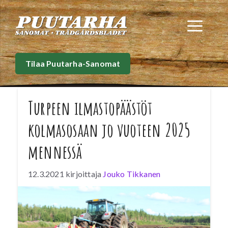
Siirry
sisältöön
Val
Tilaa Puutarha-Sanomat
Turpeen ilmastopäästöt
kolmasosaan jo vuoteen 2025
mennessä
12.3.2021
kirjoittaja
Jouko Tikkanen
Energiaturpeen käytön nopea väheneminen
rajusti nousseen päästöoikeuden hinnan ja
vuodenvaihteessa lähes kaksinkertaistuneen
turpeen verotuksen myötä laskee toimialan