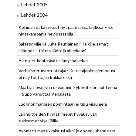
Lehdet 2005
Lehdet 2004
Kotimaiset kasvikset nyt pääosassa Lidlissä – iso
hintakampanja heviosastolla
Salaatinviljelijä Juha Rautiainen:”Kaikille samat
säännöt – tai ei sääntöjä ollenkaan”
Alanteet kehittävät elämyspalvelua
Varhaisperunantuottajat: Kuluttajahintojen nousu
ei näy tuottajan kukkarossa
Maatilat ovat yhä useammin kyberuhkien kohteena
– Supo varoittaa Venäjästä
Luonnonmarjojen poimintaan ei tipu viisumeja
Lannoitteiden hinnat: mepit hyväksyivät
tukitoimet viljelijöille
Avomaan mansikkakausi alkoi jo ennen juhannusta