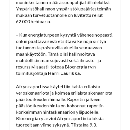
moninkertainen määrä suonpohjia hiilinieluiksi.
Ympäristöhallinnon ympäristölupajärjestelmän
mukaan turvetuotannolle on luvitettu reilut
62 000 hehtaaria.
– Kun energiaturpeen kysyntä vähenee nopeasti,
onkin päättäväisesti etsittävä keinoja siirtyä
tuotannosta poistuvilla alueilla seuraavaan
maankäyttöön. Tämä olisi hallinnoitava
mahdollisimman sujuvasti sekä ilmasto- ja
resurssiviisaasti, toteaa Bioenergia ry:n
toimitusjohtaja
Harri Laurikka.
Afryn raportissa käytettiin kahta erilaista
veroskenaariota ja kolmea erilaista skenaariota
päästöoikeuden hinnalle. Raportin jälkeen
päästöoikeuden hinta on kohonnut raportin
korkeimman hintaskenaarion yläpuolelle.
Bioenergia ry arvioi Afryn raportin tuloksia
tuoreeltaan viime syksynä. Tiistaina 9.3.