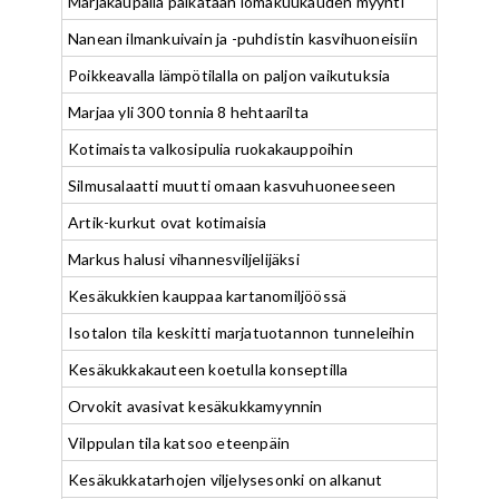
Marjakaupalla paikataan lomakuukauden myynti
Nanean ilmankuivain ja -puhdistin kasvihuoneisiin
Poikkeavalla lämpötilalla on paljon vaikutuksia
Marjaa yli 300 tonnia 8 hehtaarilta
Kotimaista valkosipulia ruokakauppoihin
Silmusalaatti muutti omaan kasvuhuoneeseen
Artik-kurkut ovat kotimaisia
Markus halusi vihannesviljelijäksi
Kesäkukkien kauppaa kartanomiljöössä
Isotalon tila keskitti marjatuotannon tunneleihin
Kesäkukkakauteen koetulla konseptilla
Orvokit avasivat kesäkukkamyynnin
Vilppulan tila katsoo eteenpäin
Kesäkukkatarhojen viljelysesonki on alkanut