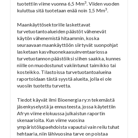
3
tuotettiin viime vuonna 6,5 Mm
. Viiden vuoden
3
kuluttua sitä tuotetaan enää noin 1,5 Mm
.
Maankäyttösektorille laskettavat
turvetuotantoalueiden päästöt vähenevät
käytön vähenemistä hitaammin, koska
seuraavaan maankäyttöön siirtyvät suonpohjat
lasketaan kasvihuonekaasuinventaariossa
turvetuotannon päästöiksi siihen saakka, kunnes
niille on muodostunut vakiintunut taimikko tai
kosteikko. Tilastoissa turvetuotantoalueina
raportoidaan tästä syystä alueita, jolla ei ole
vuosiin tuotettu turvetta.
Tiedot käyvät ilmi Bioenergia ry:n tekemästä
jäsenkyselystä ja ennusteesta, jossa käytettiin
Afryn viime elokuussa julkaistun raportin
skenaarioita. Kun viime vuosina
ympäristölupaehdoista vapautui vain reilu tuhat
hehtaaria, niin lähivuosina tarve on poistaa