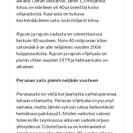
aikana. Ohran satoarvio, lähes 1,5 miljardia
kiloa, on edelleen yli 40 prosenttia koko
viljasadosta. Kaurasta on tulossa
keskimääräinen sato, noin miljardi kiloa.
Rypsin ja rapsin sadosta on odotettavissa
heikoin 40 vuoteen. Noin 40 miljoonan kilon
satomäärä on alle neljännes vuoden 2006
huippusadosta. Rypsin ja rapsin viljelyala on
pienin sitten vuoden 1979 ja hehtaarisato on
alhainen.
Perunan sato pienin neljään vuoteen
Perunasato on vielä korjaamatta varhaisperunaa
lukuun ottamatta. Perunan viljelyala on pysynyt
samana, mutta tämän syksyn satoa heikentävät
heinäkuun pakkasyöt. Niiden vaikutus satoon
tulee esille syyskuussa alkavan sadonkorjuun
yhteydessä. Odotettavissa on kolmanneksi
pienin perunasato viimeisten 30 vuoden aikana –