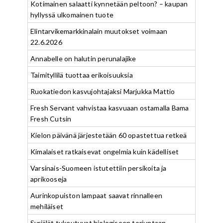
Kotimainen salaatti kynnetään peltoon? – kaupan
hyllyssä ulkomainen tuote
Elintarvikemarkkinalain muutokset voimaan
22.6.2026
Annabelle on halutin perunalajike
Taimityllilä tuottaa erikoisuuksia
Ruokatiedon kasvujohtajaksi Marjukka Mattio
Fresh Servant vahvistaa kasvuaan ostamalla Bama
Fresh Cutsin
Kielon päivänä järjestetään 60 opastettua retkeä
Kimalaiset ratkaisevat ongelmia kuin kädelliset
Varsinais-Suomeen istutettiin persikoita ja
aprikooseja
Aurinkopuiston lampaat saavat rinnalleen
mehiläiset
Syrjälät tukeutuvat biologiseen torjuntaan