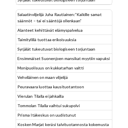
Salaatinviljelijä Juha Rautiainen:”Kaikille samat
säännöt – tai ei sääntöjä ollenkaan”
Alanteet kehittävät elämyspalvelua
Taimityllilä tuottaa erikoisuuksia
Syrjälät tukeutuvat biologiseen torjuntaan
Ensimmäiset Suonenjoen mansikat myytiin vapuksi
Monipuolisuus on kukkatarhan valtti
Vehviläinen on maan viljelijä
Peuravaara luottaa kausituotantoon
Vierulan Tilalla ei jahkailla
Tommolan Tilalla vaihtui sukupolvi
Prisma Itäkeskus on uudistunut
Kosken Marjat keräsi talvituotannosta kokemusta