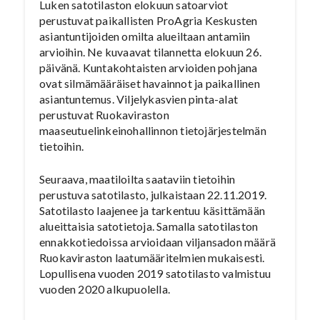
Luken satotilaston elokuun satoarviot
perustuvat paikallisten ProAgria Keskusten
asiantuntijoiden omilta alueiltaan antamiin
arvioihin. Ne kuvaavat tilannetta elokuun 26.
päivänä. Kuntakohtaisten arvioiden pohjana
ovat silmämääräiset havainnot ja paikallinen
asiantuntemus. Viljelykasvien pinta-alat
perustuvat Ruokaviraston
maaseutuelinkeinohallinnon tietojärjestelmän
tietoihin.
Seuraava, maatiloilta saataviin tietoihin
perustuva satotilasto, julkaistaan 22.11.2019.
Satotilasto laajenee ja tarkentuu käsittämään
alueittaisia satotietoja. Samalla satotilaston
ennakkotiedoissa arvioidaan viljansadon määrä
Ruokaviraston laatumääritelmien mukaisesti.
Lopullisena vuoden 2019 satotilasto valmistuu
vuoden 2020 alkupuolella.