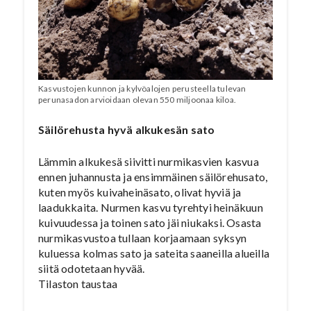
Kasvustojen kunnon ja kylvöalojen perusteella tulevan
perunasadon arvioidaan olevan 550 miljoonaa kiloa.
Säilörehusta hyvä alkukesän sato
Lämmin alkukesä siivitti nurmikasvien kasvua
ennen juhannusta ja ensimmäinen säilörehusato,
kuten myös kuivaheinäsato, olivat hyviä ja
laadukkaita. Nurmen kasvu tyrehtyi heinäkuun
kuivuudessa ja toinen sato jäi niukaksi. Osasta
nurmikasvustoa tullaan korjaamaan syksyn
kuluessa kolmas sato ja sateita saaneilla alueilla
siitä odotetaan hyvää.
Tilaston taustaa