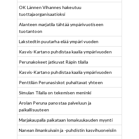
OK Lännen Vihannes hakeutuu
tuottajaorganisaatioksi
Alanteen marjatila tähtää ympärivuotiseen
tuotantoon
Lakstedtin puutarha elää ympäri vuoden
Kasvis-Kartano puhdistaa kaalia ympärivuoden
Perunakokeet jatkuvat Räpin tilalla
Kasvis-Kartano puhdistaa kaalia ympärivuoden
Penttilän Perunasiskot puhaltavat yhteen
Simulan Tilalla on tekemisen meninki
Arolan Peruna panostaa palveluun ja
paikallisuuteen
Marjakaupalla paikataan lomakuukauden myynti
Nanean ilmankuivain ja -puhdistin kasvihuoneisiin