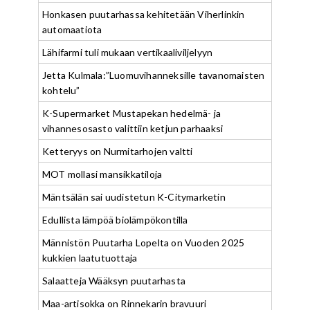
Honkasen puutarhassa kehitetään Viherlinkin
automaatiota
Lähifarmi tuli mukaan vertikaaliviljelyyn
Jetta Kulmala:”Luomuvihanneksille tavanomaisten
kohtelu”
K-Supermarket Mustapekan hedelmä- ja
vihannesosasto valittiin ketjun parhaaksi
Ketteryys on Nurmitarhojen valtti
MOT mollasi mansikkatiloja
Mäntsälän sai uudistetun K-Citymarketin
Edullista lämpöä biolämpökontilla
Männistön Puutarha Lopelta on Vuoden 2025
kukkien laatutuottaja
Salaatteja Wääksyn puutarhasta
Maa-artisokka on Rinnekarin bravuuri