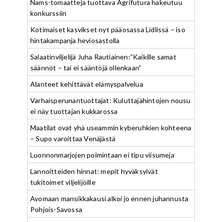
Nams-tomaatteja tuottava Agrifutura hakeutuu
konkurssiin
Kotimaiset kasvikset nyt pääosassa Lidlissä – iso
hintakampanja heviosastolla
Salaatinviljelijä Juha Rautiainen:”Kaikille samat
säännöt – tai ei sääntöjä ollenkaan”
Alanteet kehittävät elämyspalvelua
Varhaisperunantuottajat: Kuluttajahintojen nousu
ei näy tuottajan kukkarossa
Maatilat ovat yhä useammin kyberuhkien kohteena
– Supo varoittaa Venäjästä
Luonnonmarjojen poimintaan ei tipu viisumeja
Lannoitteiden hinnat: mepit hyväksyivät
tukitoimet viljelijöille
Avomaan mansikkakausi alkoi jo ennen juhannusta
Pohjois-Savossa