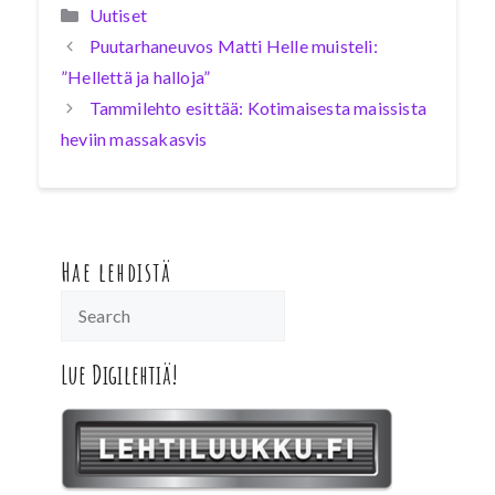
Kategoriat
Uutiset
Puutarhaneuvos Matti Helle muisteli:
”Hellettä ja halloja”
Tammilehto esittää: Kotimaisesta maissista
heviin massakasvis
Hae lehdistä
Lue Digilehtiä!