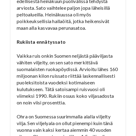
edellisestä heinäkuun puolivälissä tehdystä
arviosta. Sato vaihtelee paljon jopa läheisillä
peltoalueilla. Heinäkuussa oli myös
poikkeuksellisia hallaöitä, jotka heikensivät
maan alla kasvavaa perunasatoa.
Rukiista ennätyssato
Vaikka ruis onkin Suomen neljästä pääviljasta
vähiten viljelty, on sen sato merkittävä
suomalaisten ruokapöydissä. Arvioitu lähes 160
miljoonan kilon ruissato riittää laskennallisesti
puoleksitoista vuodeksi kotimaiseen
kulutukseen. Tätä satoisampi ruisvuosi oli
viimeksi 1990. Rukiin osuus koko viljasadosta
on noin viisi prosenttia.
Ohra on Suomessa suurimmalla alalla viljelty
vilja. Sen viljelyala on ollut pienempi kuin tänä
vuonna vain kaksi kertaa aiemmin 40 vuoden