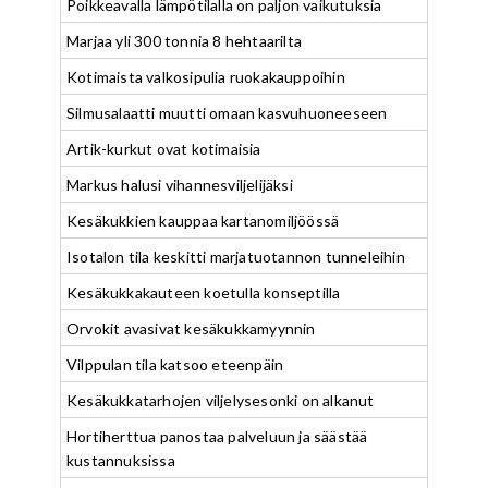
Poikkeavalla lämpötilalla on paljon vaikutuksia
Marjaa yli 300 tonnia 8 hehtaarilta
Kotimaista valkosipulia ruokakauppoihin
Silmusalaatti muutti omaan kasvuhuoneeseen
Artik-kurkut ovat kotimaisia
Markus halusi vihannesviljelijäksi
Kesäkukkien kauppaa kartanomiljöössä
Isotalon tila keskitti marjatuotannon tunneleihin
Kesäkukkakauteen koetulla konseptilla
Orvokit avasivat kesäkukkamyynnin
Vilppulan tila katsoo eteenpäin
Kesäkukkatarhojen viljelysesonki on alkanut
Hortiherttua panostaa palveluun ja säästää
kustannuksissa