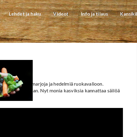
Lehdet ja haku
Videot
Info ja tilaus
Kansiki
ia vihanneksia, marjoja ja hedelmiä ruokavalioon.
hinnat kohdillaan. Nyt monia kasviksia kannattaa säilöä