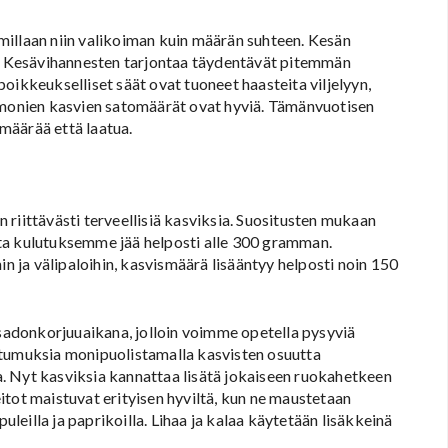
millaan niin valikoiman kuin määrän suhteen. Kesän
ta. Kesävihannesten tarjontaa täydentävät pitemmän
oikkeukselliset säät ovat tuoneet haasteita viljelyyn,
a monien kasvien satomäärät ovat hyviä. Tämänvuotisen
määrää että laatua.
riittävästi terveellisiä kasviksia. Suositusten mukaan
ta kulutuksemme jää helposti alle 300 gramman.
in ja välipaloihin, kasvismäärä lisääntyy helposti noin 150
 sadonkorjuuaikana, jolloin voimme opetella pysyviä
ttumuksia monipuolistamalla kasvisten osuutta
a. Nyt kasviksia kannattaa lisätä jokaiseen ruokahetkeen
keitot maistuvat erityisen hyviltä, kun ne maustetaan
uleilla ja paprikoilla. Lihaa ja kalaa käytetään lisäkkeinä