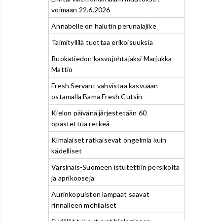
voimaan 22.6.2026
Annabelle on halutin perunalajike
Taimityllilä tuottaa erikoisuuksia
Ruokatiedon kasvujohtajaksi Marjukka
Mattio
Fresh Servant vahvistaa kasvuaan
ostamalla Bama Fresh Cutsin
Kielon päivänä järjestetään 60
opastettua retkeä
Kimalaiset ratkaisevat ongelmia kuin
kädelliset
Varsinais-Suomeen istutettiin persikoita
ja aprikooseja
Aurinkopuiston lampaat saavat
rinnalleen mehiläiset