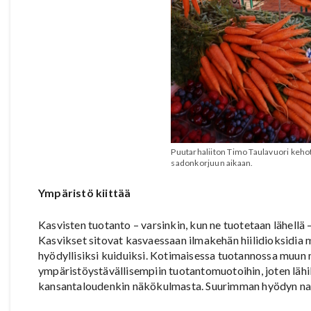
Puutarhaliiton Timo Taulavuori kehot
sadonkorjuun aikaan.
Ympäristö kiittää
Kasvisten tuotanto – varsinkin, kun ne tuotetaan lähell
Kasvikset sitovat kasvaessaan ilmakehän hiilidioksidia 
hyödyllisiksi kuiduiksi. Kotimaisessa tuotannossa muun 
ympäristöystävällisempiin tuotantomuotoihin, joten lähi
kansantaloudenkin näkökulmasta. Suurimman hyödyn nappaa