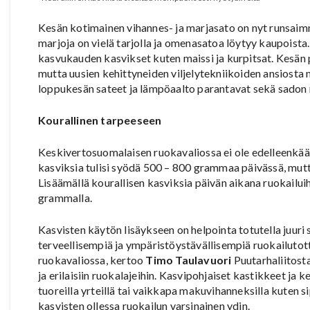
Kesän kotimainen vihannes- ja marjasato on nyt runsaim
marjoja on vielä tarjolla ja omenasatoa löytyy kaupois
kasvukauden kasvikset kuten maissi ja kurpitsat. Kesän p
mutta uusien kehittyneiden viljelytekniikoiden ansiost
loppukesän sateet ja lämpöaalto parantavat sekä sadon 
Kourallinen tarpeeseen
Keskivertosuomalaisen ruokavaliossa ei ole edelleenkään 
kasviksia tulisi syödä 500 – 800 grammaa päivässä, mut
Lisäämällä kourallisen kasviksia päivän aikana ruokailuih
grammalla.
Kasvisten käytön lisäykseen on helpointa totutella juuri
terveellisempiä ja ympäristöystävällisempiä ruokailuto
ruokavaliossa, kertoo
Timo Taulavuori
Puutarhaliitost
ja erilaisiin ruokalajeihin. Kasvipohjaiset kastikkeet ja 
tuoreilla yrteillä tai vaikkapa makuvihanneksilla kuten sip
kasvisten ollessa ruokailun varsinainen ydin.