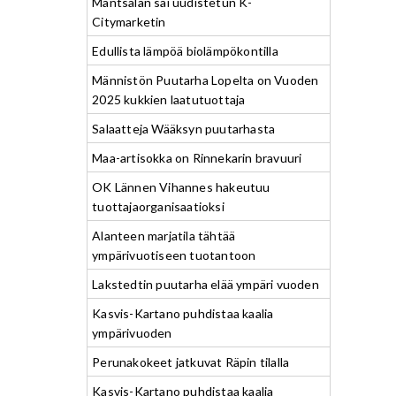
Mäntsälän sai uudistetun K-
Citymarketin
Edullista lämpöä biolämpökontilla
Männistön Puutarha Lopelta on Vuoden
2025 kukkien laatutuottaja
Salaatteja Wääksyn puutarhasta
Maa-artisokka on Rinnekarin bravuuri
OK Lännen Vihannes hakeutuu
tuottajaorganisaatioksi
Alanteen marjatila tähtää
ympärivuotiseen tuotantoon
Lakstedtin puutarha elää ympäri vuoden
Kasvis-Kartano puhdistaa kaalia
ympärivuoden
Perunakokeet jatkuvat Räpin tilalla
Kasvis-Kartano puhdistaa kaalia