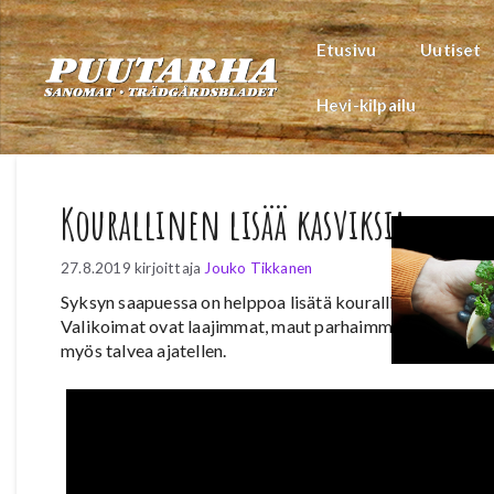
Siirry
sisältöön
Etusivu
Uutiset
Hevi-kilpailu
Kourallinen lisää kasviksia
27.8.2019
kirjoittaja
Jouko Tikkanen
Syksyn saapuessa on helppoa lisätä kourallinen kotimais
Valikoimat ovat laajimmat, maut parhaimmillaan ja myös 
myös talvea ajatellen.