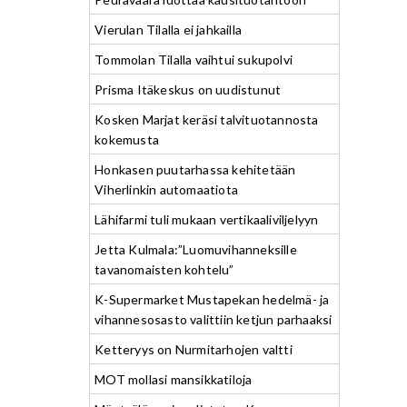
Vierulan Tilalla ei jahkailla
Tommolan Tilalla vaihtui sukupolvi
Prisma Itäkeskus on uudistunut
Kosken Marjat keräsi talvituotannosta
kokemusta
Honkasen puutarhassa kehitetään
Viherlinkin automaatiota
Lähifarmi tuli mukaan vertikaaliviljelyyn
Jetta Kulmala:”Luomuvihanneksille
tavanomaisten kohtelu”
K-Supermarket Mustapekan hedelmä- ja
vihannesosasto valittiin ketjun parhaaksi
Ketteryys on Nurmitarhojen valtti
MOT mollasi mansikkatiloja