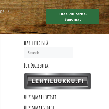
lpailu
Tilaa Puutarha-
Sanomat
Hae lehdistä
Lue Digilehtiä!
Uusimmat uutiset
Uusimmat videot