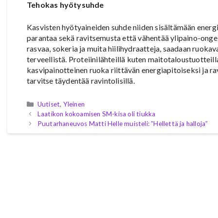
Tehokas hyötysuhde
Kasvisten hyötyaineiden suhde niiden sisältämään ener
parantaa sekä ravitsemusta että vähentää ylipaino-ongel
rasvaa, sokeria ja muita hiilihydraatteja, saadaan ruokav
terveellistä. Proteiinilähteillä kuten maitotaloustuotteil
kasvipainotteinen ruoka riittävän energiapitoiseksi ja ra
tarvitse täydentää ravintolisillä.
Kategoriat
Uutiset
,
Yleinen
Laatikon kokoamisen SM-kisa oli tiukka
Puutarhaneuvos Matti Helle muisteli: ”Hellettä ja halloja”