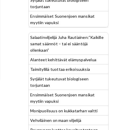
Syrjälät tukeutuvat biologiseen
torjuntaan
Ensimmäiset Suonenjoen mansikat
myytiin vapuksi
Salaatinviljelijä Juha Rautiainen:”Kaikille
samat säännöt – tai ei sääntöjä
ollenkaan”
Alanteet kehittävät elämyspalvelua
Taimityllilä tuottaa erikoisuuksia
Syrjälät tukeutuvat biologiseen
torjuntaan
Ensimmäiset Suonenjoen mansikat
myytiin vapuksi
Monipuolisuus on kukkatarhan valtti
Vehviläinen on maan viljelijä
Peuravaara luottaa kausituotantoon