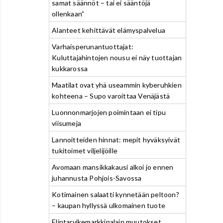
samat säännöt – tai ei sääntöjä
ollenkaan”
Alanteet kehittävät elämyspalvelua
Varhaisperunantuottajat:
Kuluttajahintojen nousu ei näy tuottajan
kukkarossa
Maatilat ovat yhä useammin kyberuhkien
kohteena – Supo varoittaa Venäjästä
Luonnonmarjojen poimintaan ei tipu
viisumeja
Lannoitteiden hinnat: mepit hyväksyivät
tukitoimet viljelijöille
Avomaan mansikkakausi alkoi jo ennen
juhannusta Pohjois-Savossa
Kotimainen salaatti kynnetään peltoon?
– kaupan hyllyssä ulkomainen tuote
Elintarvikemarkkinalain muutokset