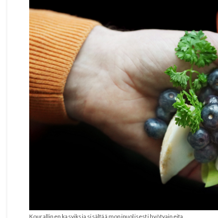
Kourallinen kasviksia sisältää monipuolisesti hyötyaineita