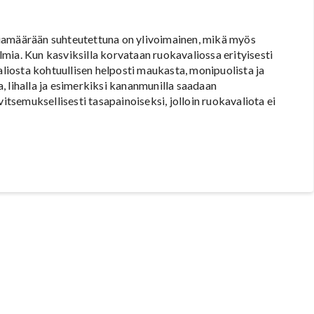
giamäärään suhteutettuna on ylivoimainen, mikä myös
mia. Kun kasviksilla korvataan ruokavaliossa erityisesti
aliosta kohtuullisen helposti maukasta, monipuolista ja
la, lihalla ja esimerkiksi kananmunilla saadaan
vitsemuksellisesti tasapainoiseksi, jolloin ruokavaliota ei