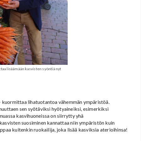
taa lisäämään kasvisten syöntiä nyt
ä – kuormittaa lihatuotantoa vähemmän ympäristöä.
muuttaen sen syötäviksi hyötyaineiksi, esimerkiksi
muassa kasvihuoneissa on siirrytty yhä
kasvisten suosiminen kannattaa niin ympäristön kuin
 kuitenkin ruokailija, joka lisää kasviksia aterioihinsa!