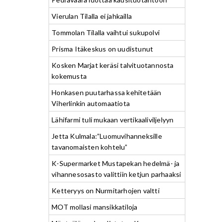
Vierulan Tilalla ei jahkailla
Tommolan Tilalla vaihtui sukupolvi
Prisma Itäkeskus on uudistunut
Kosken Marjat keräsi talvituotannosta
kokemusta
Honkasen puutarhassa kehitetään
Viherlinkin automaatiota
Lähifarmi tuli mukaan vertikaaliviljelyyn
Jetta Kulmala:”Luomuvihanneksille
tavanomaisten kohtelu”
K-Supermarket Mustapekan hedelmä- ja
vihannesosasto valittiin ketjun parhaaksi
Ketteryys on Nurmitarhojen valtti
MOT mollasi mansikkatiloja