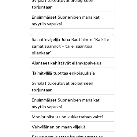
Syrjälät tukeutuvat biologiseen
torjuntaan
Ensimmäiset Suonenjoen mansikat
myytiin vapuksi
Salaatinviljelijä Juha Rautiainen:”Kaikille
samat säännöt – tai ei sääntöjä
ollenkaan”
Alanteet kehittävät elämyspalvelua
Taimityllilä tuottaa erikoisuuksia
Syrjälät tukeutuvat biologiseen
torjuntaan
Ensimmäiset Suonenjoen mansikat
myytiin vapuksi
Monipuolisuus on kukkatarhan valtti
Vehviläinen on maan viljelijä
Peuravaara luottaa kausituotantoon