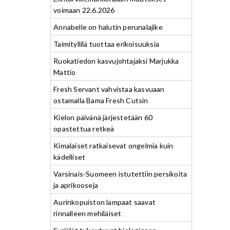
voimaan 22.6.2026
Annabelle on halutin perunalajike
Taimityllilä tuottaa erikoisuuksia
Ruokatiedon kasvujohtajaksi Marjukka
Mattio
Fresh Servant vahvistaa kasvuaan
ostamalla Bama Fresh Cutsin
Kielon päivänä järjestetään 60
opastettua retkeä
Kimalaiset ratkaisevat ongelmia kuin
kädelliset
Varsinais-Suomeen istutettiin persikoita
ja aprikooseja
Aurinkopuiston lampaat saavat
rinnalleen mehiläiset