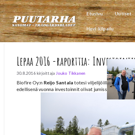
Siirry
sisältöön
Etusivu
Uutiset
Hevi-kilpailu
Lepaa 2016 -raporttia: Investointi
30.8.2016
kirjoittaja
Jouko Tikkanen
Biofire Oy:n
Reijo Santala
totesi viljelijöillä olevan jä
edellisenä vuonna investoinnit olivat jumissa myös tukie