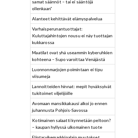
samat säännöt – tai ei sääntöjä
ollenkaan”
Alanteet kehittävät elämyspalvelua
Varhaisperunantuottajat:
Kuluttajahintojen nousu ei näy tuottajan
kukkarossa
Maatilat ovat yhä useammin kyberuhkien
kohteena – Supo varoittaa Venäjästä
Luonnonmarjojen poimintaan ei tipu
viisumeja
Lannoitteiden hinnat: mepit hyväksyivät
tukitoimet viljelijöille
Avomaan mansikkakausi alkoi jo ennen
juhannusta Pohjois-Savossa
Kotimainen salaatti kynnetään peltoon?
– kaupan hyllyssä ulkomainen tuote
Elintarvikemarkkinalain muutokset