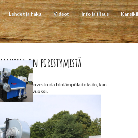
Lehdet ja haku
Videot
Info ja tilaus
Kansiki
haluissa on piristymistä
lleen kiinnostusta investoida biolämpölaitoksiin, kun
n viivästymisen vuoksi.