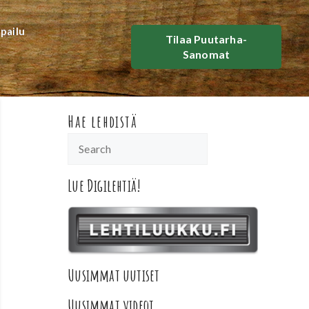
lpailu
Tilaa Puutarha-
Sanomat
Hae lehdistä
Lue Digilehtiä!
Uusimmat uutiset
Uusimmat videot