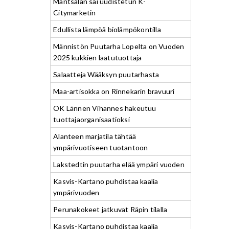
Mäntsälän sai uudistetun K-
Citymarketin
Edullista lämpöä biolämpökontilla
Männistön Puutarha Lopelta on Vuoden
2025 kukkien laatutuottaja
Salaatteja Wääksyn puutarhasta
Maa-artisokka on Rinnekarin bravuuri
OK Lännen Vihannes hakeutuu
tuottajaorganisaatioksi
Alanteen marjatila tähtää
ympärivuotiseen tuotantoon
Lakstedtin puutarha elää ympäri vuoden
Kasvis-Kartano puhdistaa kaalia
ympärivuoden
Perunakokeet jatkuvat Räpin tilalla
Kasvis-Kartano puhdistaa kaalia