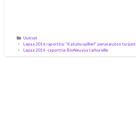
Kategoriat
Uutiset
Lepaa 2016 raporttia: ”Katumuspilleri” perunaruton torjun
Lepaa 2016 -raporttia: BioNeuvoa tarhureille