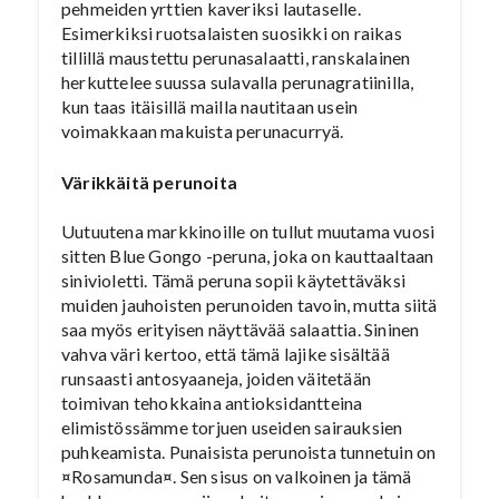
pehmeiden yrttien kaveriksi lautaselle.
Esimerkiksi ruotsalaisten suosikki on raikas
tillillä maustettu perunasalaatti, ranskalainen
herkuttelee suussa sulavalla perunagratiinilla,
kun taas itäisillä mailla nautitaan usein
voimakkaan makuista perunacurryä.
Värikkäitä perunoita
Uutuutena markkinoille on tullut muutama vuosi
sitten Blue Gongo -peruna, joka on kauttaaltaan
sinivioletti. Tämä peruna sopii käytettäväksi
muiden jauhoisten perunoiden tavoin, mutta siitä
saa myös erityisen näyttävää salaattia. Sininen
vahva väri kertoo, että tämä lajike sisältää
runsaasti antosyaaneja, joiden väitetään
toimivan tehokkaina antioksidantteina
elimistössämme torjuen useiden sairauksien
puhkeamista. Punaisista perunoista tunnetuin on
¤Rosamunda¤. Sen sisus on valkoinen ja tämä