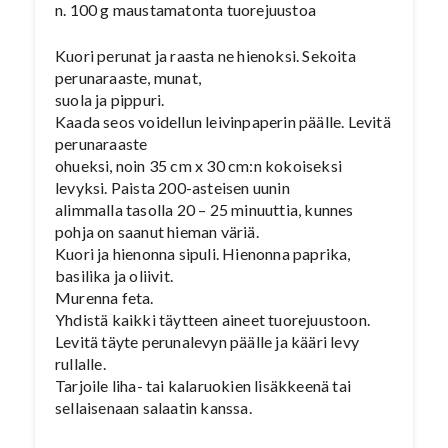
n. 100 g maustamatonta tuorejuustoa
Kuori perunat ja raasta ne hienoksi. Sekoita
perunaraaste, munat,
suola ja pippuri.
Kaada seos voidellun leivinpaperin päälle. Levitä
perunaraaste
ohueksi, noin 35 cm x 30 cm:n kokoiseksi
levyksi. Paista 200-asteisen uunin
alimmalla tasolla 20 – 25 minuuttia, kunnes
pohja on saanut hieman väriä.
Kuori ja hienonna sipuli. Hienonna paprika,
basilika ja oliivit.
Murenna feta.
Yhdistä kaikki täytteen aineet tuorejuustoon.
Levitä täyte perunalevyn päälle ja kääri levy
rullalle.
Tarjoile liha- tai kalaruokien lisäkkeenä tai
sellaisenaan salaatin kanssa.