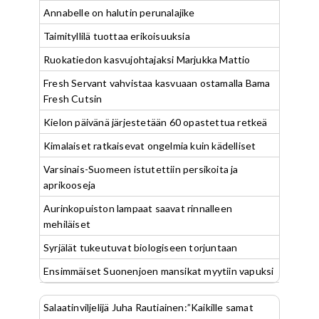
Annabelle on halutin perunalajike
Taimityllilä tuottaa erikoisuuksia
Ruokatiedon kasvujohtajaksi Marjukka Mattio
Fresh Servant vahvistaa kasvuaan ostamalla Bama
Fresh Cutsin
Kielon päivänä järjestetään 60 opastettua retkeä
Kimalaiset ratkaisevat ongelmia kuin kädelliset
Varsinais-Suomeen istutettiin persikoita ja
aprikooseja
Aurinkopuiston lampaat saavat rinnalleen
mehiläiset
Syrjälät tukeutuvat biologiseen torjuntaan
Ensimmäiset Suonenjoen mansikat myytiin vapuksi
Salaatinviljelijä Juha Rautiainen:”Kaikille samat