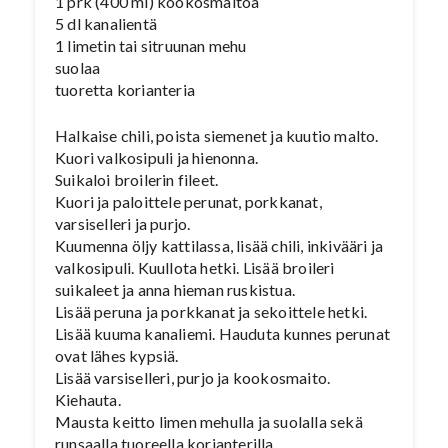
1 prk (400 ml) kookosmaitoa
5 dl kanalientä
1 limetin tai sitruunan mehu
suolaa
tuoretta korianteria
Halkaise chili, poista siemenet ja kuutio malto.
Kuori valkosipuli ja hienonna.
Suikaloi broilerin fileet.
Kuori ja paloittele perunat, porkkanat,
varsiselleri ja purjo.
Kuumenna öljy kattilassa, lisää chili, inkivääri ja
valkosipuli. Kuullota hetki. Lisää broileri
suikaleet ja anna hieman ruskistua.
Lisää peruna ja porkkanat ja sekoittele hetki.
Lisää kuuma kanaliemi. Hauduta kunnes perunat
ovat lähes kypsiä.
Lisää varsiselleri, purjo ja kookosmaito.
Kiehauta.
Mausta keitto limen mehulla ja suolalla sekä
runsaalla tuoreella korianterilla.