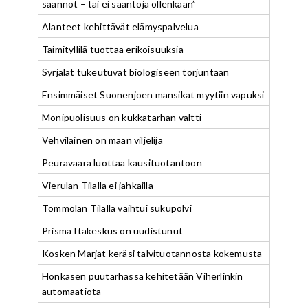
säännöt – tai ei sääntöjä ollenkaan”
Alanteet kehittävät elämyspalvelua
Taimityllilä tuottaa erikoisuuksia
Syrjälät tukeutuvat biologiseen torjuntaan
Ensimmäiset Suonenjoen mansikat myytiin vapuksi
Monipuolisuus on kukkatarhan valtti
Vehviläinen on maan viljelijä
Peuravaara luottaa kausituotantoon
Vierulan Tilalla ei jahkailla
Tommolan Tilalla vaihtui sukupolvi
Prisma Itäkeskus on uudistunut
Kosken Marjat keräsi talvituotannosta kokemusta
Honkasen puutarhassa kehitetään Viherlinkin
automaatiota