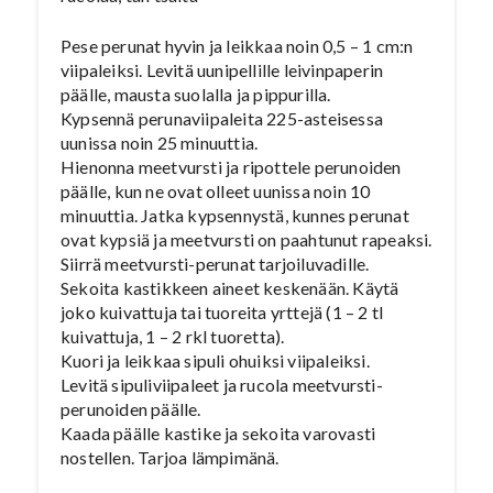
Pese perunat hyvin ja leikkaa noin 0,5 – 1 cm:n
viipaleiksi. Levitä uunipellille leivinpaperin
päälle, mausta suolalla ja pippurilla.
Kypsennä perunaviipaleita 225-asteisessa
uunissa noin 25 minuuttia.
Hienonna meetvursti ja ripottele perunoiden
päälle, kun ne ovat olleet uunissa noin 10
minuuttia. Jatka kypsennystä, kunnes perunat
ovat kypsiä ja meetvursti on paahtunut rapeaksi.
Siirrä meetvursti-perunat tarjoiluvadille.
Sekoita kastikkeen aineet keskenään. Käytä
joko kuivattuja tai tuoreita yrttejä (1 – 2 tl
kuivattuja, 1 – 2 rkl tuoretta).
Kuori ja leikkaa sipuli ohuiksi viipaleiksi.
Levitä sipuliviipaleet ja rucola meetvursti-
perunoiden päälle.
Kaada päälle kastike ja sekoita varovasti
nostellen. Tarjoa lämpimänä.