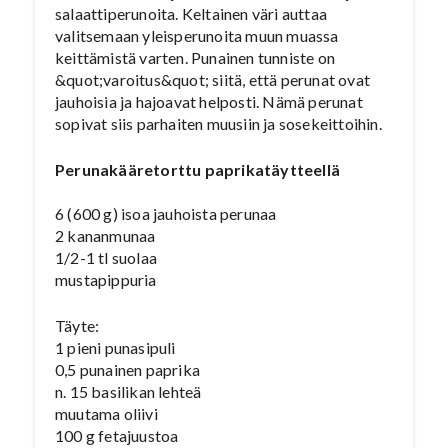
salaattiperunoita. Keltainen väri auttaa
valitsemaan yleisperunoita muun muassa
keittämistä varten. Punainen tunniste on
&quot;varoitus&quot; siitä, että perunat ovat
jauhoisia ja hajoavat helposti. Nämä perunat
sopivat siis parhaiten muusiin ja sosekeittoihin.
Perunakääretorttu paprikatäytteellä
6 (600 g) isoa jauhoista perunaa
2 kananmunaa
1/2-1 tl suolaa
mustapippuria
Täyte:
1 pieni punasipuli
0,5 punainen paprika
n. 15 basilikan lehteä
muutama oliivi
100 g fetajuustoa