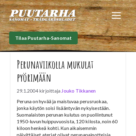
Siirry
sisältöön
Val
Tilaa Puutarha-Sanomat
Perunaviikolla mukulat
pyörimään
29.1.2004
kirjoittaja
Jouko Tikkanen
Peruna on hyvää ja maistuvaa perusruokaa,
jonka käytön soisi lisääntyvän nykyisestään.
Suomalaisten perunan kulutus on puoliintunut
1950-luvun huippuvuosista, 120 kilosta, noin 60
kiloon henkeä kohti. Kun aikaisemmin
päivittäiset ateriat olivat perunapainotteisia,