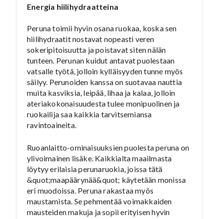
Energia hiilihydraatteina
Peruna toimii hyvin osana ruokaa, koska sen
hiilihydraatit nostavat nopeasti veren
sokeripitoisuutta ja poistavat siten nälän
tunteen. Perunan kuidut antavat puolestaan
vatsalle työtä, jolloin kylläisyyden tunne myös
säilyy. Perunoiden kanssa on suotavaa nauttia
muita kasviksia, leipää, lihaa ja kalaa, jolloin
ateriakokonaisuudesta tulee monipuolinen ja
ruokailija saa kaikkia tarvitsemiansa
ravintoaineita.
Ruoanlaitto-ominaisuuksien puolesta peruna on
ylivoimainen lisäke. Kaikkialta maailmasta
löytyy erilaisia perunaruokia, joissa tätä
&quot;maapäärynää&quot; käytetään monissa
eri muodoissa. Peruna rakastaa myös
maustamista. Se pehmentää voimakkaiden
mausteiden makuja ja sopii erityisen hyvin