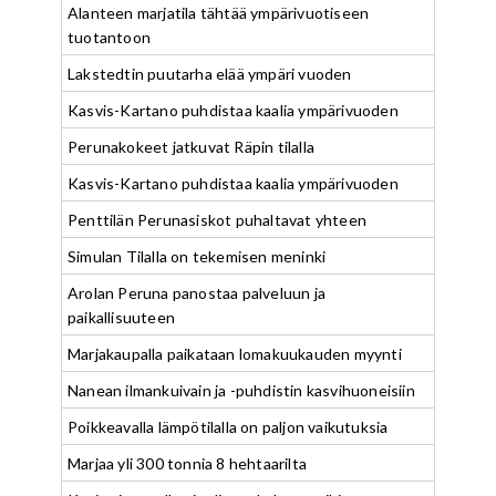
Alanteen marjatila tähtää ympärivuotiseen
tuotantoon
Lakstedtin puutarha elää ympäri vuoden
Kasvis-Kartano puhdistaa kaalia ympärivuoden
Perunakokeet jatkuvat Räpin tilalla
Kasvis-Kartano puhdistaa kaalia ympärivuoden
Penttilän Perunasiskot puhaltavat yhteen
Simulan Tilalla on tekemisen meninki
Arolan Peruna panostaa palveluun ja
paikallisuuteen
Marjakaupalla paikataan lomakuukauden myynti
Nanean ilmankuivain ja -puhdistin kasvihuoneisiin
Poikkeavalla lämpötilalla on paljon vaikutuksia
Marjaa yli 300 tonnia 8 hehtaarilta