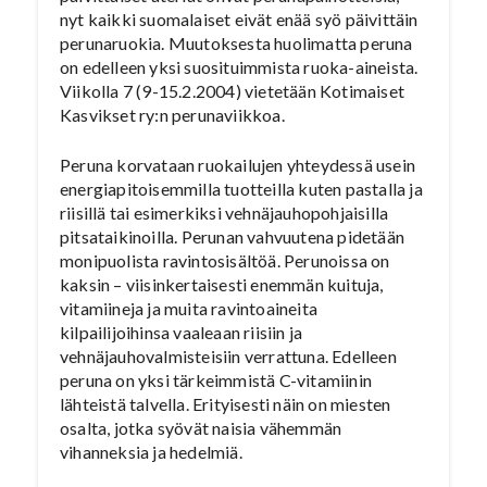
nyt kaikki suomalaiset eivät enää syö päivittäin
perunaruokia. Muutoksesta huolimatta peruna
on edelleen yksi suosituimmista ruoka-aineista.
Viikolla 7 (9-15.2.2004) vietetään Kotimaiset
Kasvikset ry:n perunaviikkoa.
Peruna korvataan ruokailujen yhteydessä usein
energiapitoisemmilla tuotteilla kuten pastalla ja
riisillä tai esimerkiksi vehnäjauhopohjaisilla
pitsataikinoilla. Perunan vahvuutena pidetään
monipuolista ravintosisältöä. Perunoissa on
kaksin – viisinkertaisesti enemmän kuituja,
vitamiineja ja muita ravintoaineita
kilpailijoihinsa vaaleaan riisiin ja
vehnäjauhovalmisteisiin verrattuna. Edelleen
peruna on yksi tärkeimmistä C-vitamiinin
lähteistä talvella. Erityisesti näin on miesten
osalta, jotka syövät naisia vähemmän
vihanneksia ja hedelmiä.