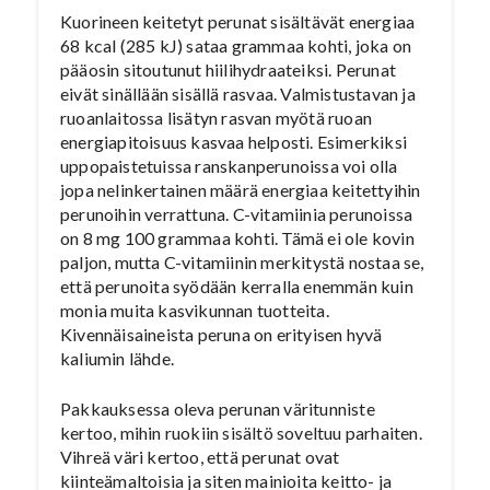
Kuorineen keitetyt perunat sisältävät energiaa
68 kcal (285 kJ) sataa grammaa kohti, joka on
pääosin sitoutunut hiilihydraateiksi. Perunat
eivät sinällään sisällä rasvaa. Valmistustavan ja
ruoanlaitossa lisätyn rasvan myötä ruoan
energiapitoisuus kasvaa helposti. Esimerkiksi
uppopaistetuissa ranskanperunoissa voi olla
jopa nelinkertainen määrä energiaa keitettyihin
perunoihin verrattuna. C-vitamiinia perunoissa
on 8 mg 100 grammaa kohti. Tämä ei ole kovin
paljon, mutta C-vitamiinin merkitystä nostaa se,
että perunoita syödään kerralla enemmän kuin
monia muita kasvikunnan tuotteita.
Kivennäisaineista peruna on erityisen hyvä
kaliumin lähde.
Pakkauksessa oleva perunan väritunniste
kertoo, mihin ruokiin sisältö soveltuu parhaiten.
Vihreä väri kertoo, että perunat ovat
kiinteämaltoisia ja siten mainioita keitto- ja