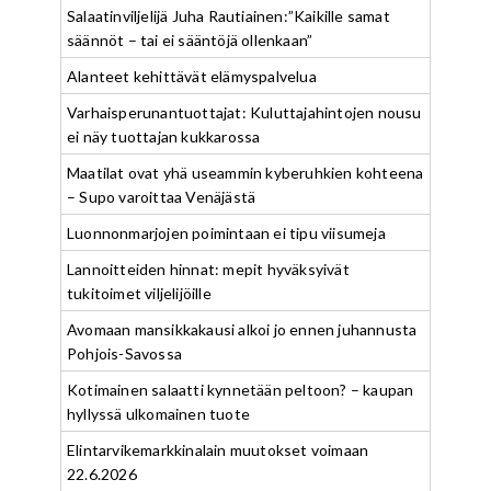
Salaatinviljelijä Juha Rautiainen:”Kaikille samat
säännöt – tai ei sääntöjä ollenkaan”
Alanteet kehittävät elämyspalvelua
Varhaisperunantuottajat: Kuluttajahintojen nousu
ei näy tuottajan kukkarossa
Maatilat ovat yhä useammin kyberuhkien kohteena
– Supo varoittaa Venäjästä
Luonnonmarjojen poimintaan ei tipu viisumeja
Lannoitteiden hinnat: mepit hyväksyivät
tukitoimet viljelijöille
Avomaan mansikkakausi alkoi jo ennen juhannusta
Pohjois-Savossa
Kotimainen salaatti kynnetään peltoon? – kaupan
hyllyssä ulkomainen tuote
Elintarvikemarkkinalain muutokset voimaan
22.6.2026