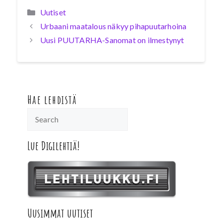
Kategoriat
Uutiset
Urbaani maatalous näkyy pihapuutarhoina
Uusi PUUTARHA-Sanomat on ilmestynyt
Hae lehdistä
Lue Digilehtiä!
Uusimmat uutiset