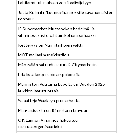
Lähifarmi tuli mukaan vertikaaliviljelyyn
Jetta Kulmala:”Luomuvihanneksille tavanomaisten
kohtelu”
K-Supermarket Mustapekan hedelmä- ja
vihannesosasto valittiin ketjun parhaaksi
Ketteryys on Nurmitarhojen valtti
MOT mollasi mansikkatiloja
Mäntsälän sai uudistetun K-Citymarketin
Edullista lämpöä biolämpökontilla
Männistön Puutarha Lopelta on Vuoden 2025
kukkien laatutuottaja
Salaatteja Wääksyn puutarhasta
Maa-artisokka on Rinnekarin bravuuri
OK Lännen Vihannes hakeutuu
tuottajaorganisaatioksi