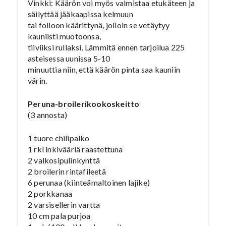
Vinkki: Käärön voi myös valmistaa etukäteen ja
säilyttää jääkaapissa kelmuun
tai folioon käärittynä, jolloin se vetäytyy
kauniisti muotoonsa,
tiiviiksi rullaksi. Lämmitä ennen tarjoilua 225
asteisessa uunissa 5-10
minuuttia niin, että käärön pinta saa kauniin
värin.
Peruna-broilerikookoskeitto
(3 annosta)
1 tuore chilipalko
1 rkl inkivääriä raastettuna
2 valkosipulinkynttä
2 broilerin rintafileetä
6 perunaa (kiinteämaltoinen lajike)
2 porkkanaa
2 varsisellerin vartta
10 cm pala purjoa