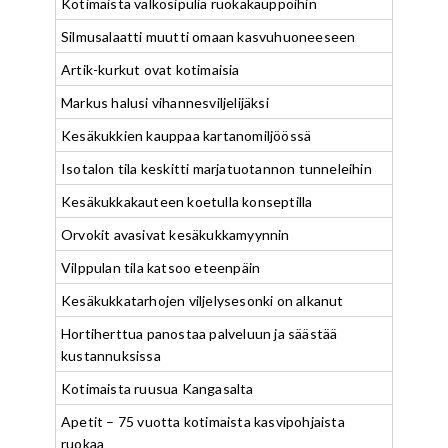
Kotimaista valkosipulia ruokakauppoihin
Silmusalaatti muutti omaan kasvuhuoneeseen
Artik-kurkut ovat kotimaisia
Markus halusi vihannesviljelijäksi
Kesäkukkien kauppaa kartanomiljöössä
Isotalon tila keskitti marjatuotannon tunneleihin
Kesäkukkakauteen koetulla konseptilla
Orvokit avasivat kesäkukkamyynnin
Vilppulan tila katsoo eteenpäin
Kesäkukkatarhojen viljelysesonki on alkanut
Hortiherttua panostaa palveluun ja säästää
kustannuksissa
Kotimaista ruusua Kangasalta
Apetit – 75 vuotta kotimaista kasvipohjaista
ruokaa