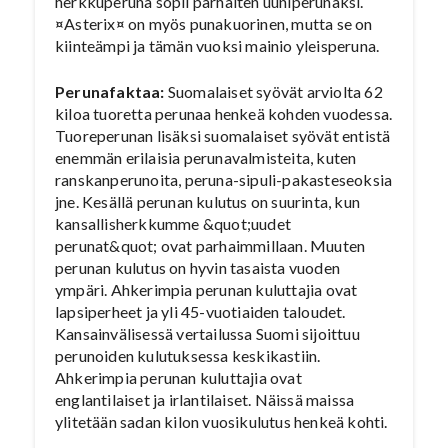
herkkuperuna sopii parhaiten uuniperunaksi.
¤Asterix¤ on myös punakuorinen, mutta se on
kiinteämpi ja tämän vuoksi mainio yleisperuna.
Perunafaktaa:
Suomalaiset syövät arviolta 62
kiloa tuoretta perunaa henkeä kohden vuodessa.
Tuoreperunan lisäksi suomalaiset syövät entistä
enemmän erilaisia perunavalmisteita, kuten
ranskanperunoita, peruna-sipuli-pakasteseoksia
jne. Kesällä perunan kulutus on suurinta, kun
kansallisherkkumme &quot;uudet
perunat&quot; ovat parhaimmillaan. Muuten
perunan kulutus on hyvin tasaista vuoden
ympäri. Ahkerimpia perunan kuluttajia ovat
lapsiperheet ja yli 45-vuotiaiden taloudet.
Kansainvälisessä vertailussa Suomi sijoittuu
perunoiden kulutuksessa keskikastiin.
Ahkerimpia perunan kuluttajia ovat
englantilaiset ja irlantilaiset. Näissä maissa
ylitetään sadan kilon vuosikulutus henkeä kohti.