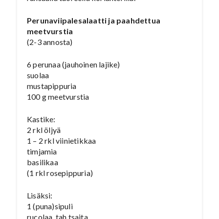
Perunaviipalesalaatti ja paahdettua
meetvurstia
(2-3 annosta)
6 perunaa (jauhoinen lajike)
suolaa
mustapippuria
100 g meetvurstia
Kastike:
2 rkl öljyä
1 – 2 rkl viinietikkaa
timjamia
basilikaa
(1 rkl rosepippuria)
Lisäksi:
1 (puna)sipuli
rucolaa, tah tsaita