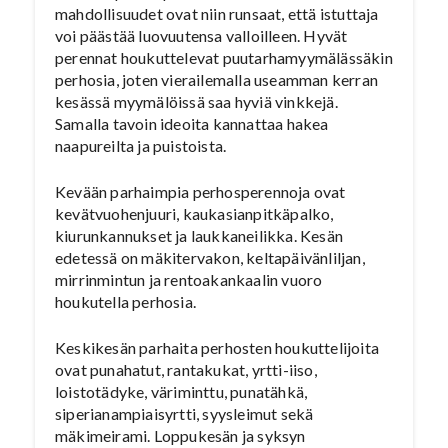
mahdollisuudet ovat niin runsaat, että istuttaja
voi päästää luovuutensa valloilleen. Hyvät
perennat houkuttelevat puutarhamyymälässäkin
perhosia, joten vierailemalla useamman kerran
kesässä myymälöissä saa hyviä vinkkejä.
Samalla tavoin ideoita kannattaa hakea
naapureilta ja puistoista.
Kevään parhaimpia perhosperennoja ovat
kevätvuohenjuuri, kaukasianpitkäpalko,
kiurunkannukset ja laukkaneilikka. Kesän
edetessä on mäkitervakon, keltapäivänliljan,
mirrinmintun ja rentoakankaalin vuoro
houkutella perhosia.
Keskikesän parhaita perhosten houkuttelijoita
ovat punahatut, rantakukat, yrtti-iiso,
loistotädyke, väriminttu, punatähkä,
siperianampiaisyrtti, syysleimut sekä
mäkimeirami. Loppukesän ja syksyn