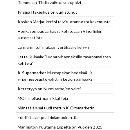
Tommolan Tilalla vaihtui sukupolvi
Prisma Itäkeskus on uudistunut
Kosken Marjat keräsi talvituotannosta kokemusta
Honkasen puutarhassa kehitetään Viherlinkin
automaatiota
Lähifarmi tuli mukaan vertikaaliviljelyyn
Jetta Kulmala:”Luomuvihanneksille tavanomaisten
kohtelu”
K-Supermarket Mustapekan hedelmä- ja
vihannesosasto valittiin ketjun parhaaksi
Ketteryys on Nurmitarhojen valtti
MOT mollasi mansikkatiloja
Mäntsälän sai uudistetun K-Citymarketin
Edullista lämpöä biolämpökontilla
Männistön Puutarha Lopelta on Vuoden 2025