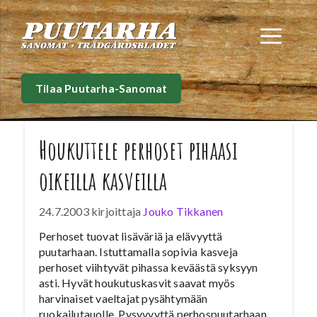
Siirry
sisältöön
Val
Tilaa Puutarha-Sanomat
Houkuttele perhoset pihaasi
oikeilla kasveilla
24.7.2003
kirjoittaja
Jouko Tikkanen
Perhoset tuovat lisäväriä ja elävyyttä
puutarhaan. Istuttamalla sopivia kasveja
perhoset viihtyvät pihassa keväästä syksyyn
asti. Hyvät houkutuskasvit saavat myös
harvinaiset vaeltajat pysähtymään
ruokailutauolle. Pysyvyyttä perhospuutarhaan