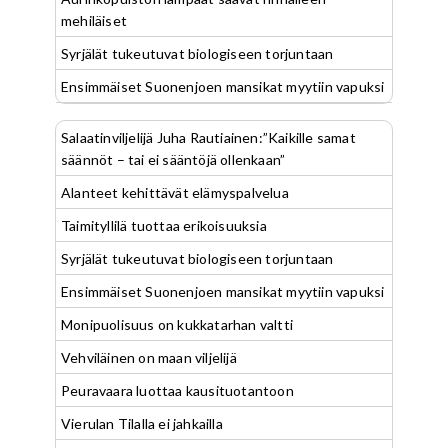
mehiläiset
Syrjälät tukeutuvat biologiseen torjuntaan
Ensimmäiset Suonenjoen mansikat myytiin vapuksi
Salaatinviljelijä Juha Rautiainen:”Kaikille samat
säännöt – tai ei sääntöjä ollenkaan”
Alanteet kehittävät elämyspalvelua
Taimityllilä tuottaa erikoisuuksia
Syrjälät tukeutuvat biologiseen torjuntaan
Ensimmäiset Suonenjoen mansikat myytiin vapuksi
Monipuolisuus on kukkatarhan valtti
Vehviläinen on maan viljelijä
Peuravaara luottaa kausituotantoon
Vierulan Tilalla ei jahkailla