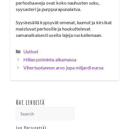
perhoshaaveja ovat koko nauhusten suku,
syysasteri ja purppurapunalatva.
Syyskesällä kypsyvät omenat, luumut ja kirsikat
maistuvat perhosille ja houkuttelevat
samanaikaisesti useita lajeja ruokailemaan.
Kategoriat
Uutiset
Hillan poiminta alkamassa
Vihertuotannon arvo jopa miljardi euroa
Hae lehdistä