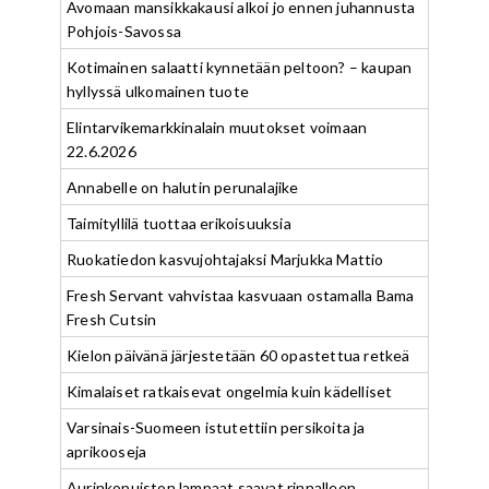
Avomaan mansikkakausi alkoi jo ennen juhannusta
Pohjois-Savossa
Kotimainen salaatti kynnetään peltoon? – kaupan
hyllyssä ulkomainen tuote
Elintarvikemarkkinalain muutokset voimaan
22.6.2026
Annabelle on halutin perunalajike
Taimityllilä tuottaa erikoisuuksia
Ruokatiedon kasvujohtajaksi Marjukka Mattio
Fresh Servant vahvistaa kasvuaan ostamalla Bama
Fresh Cutsin
Kielon päivänä järjestetään 60 opastettua retkeä
Kimalaiset ratkaisevat ongelmia kuin kädelliset
Varsinais-Suomeen istutettiin persikoita ja
aprikooseja
Aurinkopuiston lampaat saavat rinnalleen