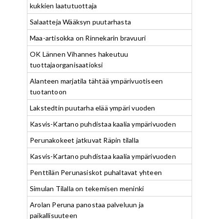
kukkien laatutuottaja
Salaatteja Wääksyn puutarhasta
Maa-artisokka on Rinnekarin bravuuri
OK Lännen Vihannes hakeutuu
tuottajaorganisaatioksi
Alanteen marjatila tähtää ympärivuotiseen
tuotantoon
Lakstedtin puutarha elää ympäri vuoden
Kasvis-Kartano puhdistaa kaalia ympärivuoden
Perunakokeet jatkuvat Räpin tilalla
Kasvis-Kartano puhdistaa kaalia ympärivuoden
Penttilän Perunasiskot puhaltavat yhteen
Simulan Tilalla on tekemisen meninki
Arolan Peruna panostaa palveluun ja
paikallisuuteen