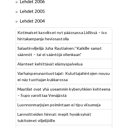
Lehdet 2006
Lehdet 2005
Lehdet 2004
Kotimaiset kasvikset nyt pääosassa Lidlissä – iso
hintakampanja heviosastolla
Salaatinviljelijä Juha Rautiainen:”Kaikille samat
säännöt – tai ei sääntöjä ollenkaan”
Alanteet kehittävät elämyspalvelua
Varhaisperunantuottajat: Kuluttajahintojen nousu
ei näy tuottajan kukkarossa
Maatilat ovat yhä useammin kyberuhkien kohteena
– Supo varoittaa Venäjästä
Luonnonmarjojen poimintaan ei tipu viisumeja
Lannoitteiden hinnat: mepit hyväksyivät
tukitoimet viljelijöille