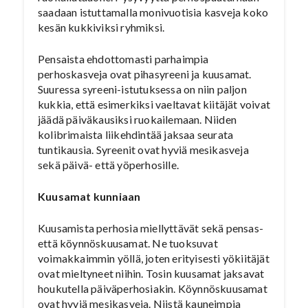
saadaan istuttamalla monivuotisia kasveja koko
kesän kukkiviksi ryhmiksi.
Pensaista ehdottomasti parhaimpia
perhoskasveja ovat pihasyreeni ja kuusamat.
Suuressa syreeni-istutuksessa on niin paljon
kukkia, että esimerkiksi vaeltavat kiitäjät voivat
jäädä päiväkausiksi ruokailemaan. Niiden
kolibrimaista liikehdintää jaksaa seurata
tuntikausia. Syreenit ovat hyviä mesikasveja
sekä päivä- että yöperhosille.
Kuusamat kunniaan
Kuusamista perhosia miellyttävät sekä pensas-
että köynnöskuusamat. Ne tuoksuvat
voimakkaimmin yöllä, joten erityisesti yökiitäjät
ovat mieltyneet niihin. Tosin kuusamat jaksavat
houkutella päiväperhosiakin. Köynnöskuusamat
ovat hyviä mesikasveja. Niistä kauneimpia