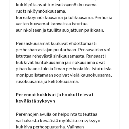
kukkijoita ovat tuoksuköynnöskuusama,
ruotsinköynnöskuusama,
koreaköynnöskuusama ja tulikuusama. Perhosia
varten kuusamat kannattaa istuttaa
aurinkoiseen ja tuulilta suojattuun paikkaan.
Pensaskuusamat kuuluvat ehdottomasti
perhosharrastajan puutarhaan. Pensasaidan voi
istuttaa rehevästä sinikuusamasta. Runsaasti
kukkivat huntukuusama ja sirokuusama ovat
pihan kaunistuksia ilman perhosiakin. Istutuksia
monipuolistamaan sopivat vielä kaunokuusama,
rusokuusama ja kehtokuusama.
Perennat kukkivat ja houkuttelevat
keväästä syksyyn
Perennojen avulla on helpointa toteuttaa
varhaisesta keväästä myöhäiseen syksyyn
kukkiva perhospuutarha. Valinnan