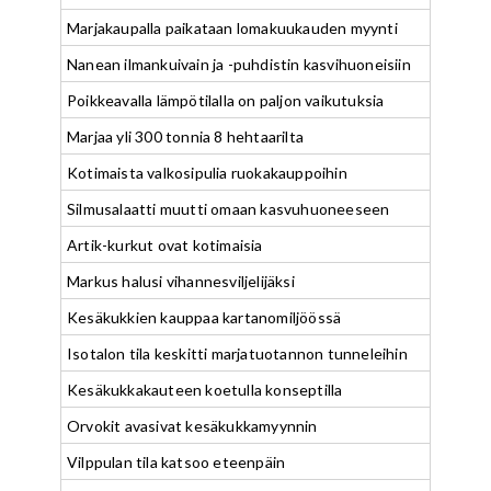
Marjakaupalla paikataan lomakuukauden myynti
Nanean ilmankuivain ja -puhdistin kasvihuoneisiin
Poikkeavalla lämpötilalla on paljon vaikutuksia
Marjaa yli 300 tonnia 8 hehtaarilta
Kotimaista valkosipulia ruokakauppoihin
Silmusalaatti muutti omaan kasvuhuoneeseen
Artik-kurkut ovat kotimaisia
Markus halusi vihannesviljelijäksi
Kesäkukkien kauppaa kartanomiljöössä
Isotalon tila keskitti marjatuotannon tunneleihin
Kesäkukkakauteen koetulla konseptilla
Orvokit avasivat kesäkukkamyynnin
Vilppulan tila katsoo eteenpäin