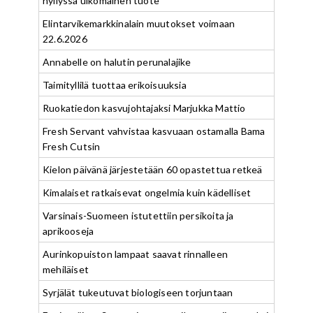
hyllyssä ulkomainen tuote
Elintarvikemarkkinalain muutokset voimaan
22.6.2026
Annabelle on halutin perunalajike
Taimityllilä tuottaa erikoisuuksia
Ruokatiedon kasvujohtajaksi Marjukka Mattio
Fresh Servant vahvistaa kasvuaan ostamalla Bama
Fresh Cutsin
Kielon päivänä järjestetään 60 opastettua retkeä
Kimalaiset ratkaisevat ongelmia kuin kädelliset
Varsinais-Suomeen istutettiin persikoita ja
aprikooseja
Aurinkopuiston lampaat saavat rinnalleen
mehiläiset
Syrjälät tukeutuvat biologiseen torjuntaan