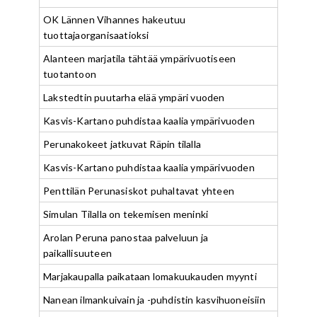
OK Lännen Vihannes hakeutuu
tuottajaorganisaatioksi
Alanteen marjatila tähtää ympärivuotiseen
tuotantoon
Lakstedtin puutarha elää ympäri vuoden
Kasvis-Kartano puhdistaa kaalia ympärivuoden
Perunakokeet jatkuvat Räpin tilalla
Kasvis-Kartano puhdistaa kaalia ympärivuoden
Penttilän Perunasiskot puhaltavat yhteen
Simulan Tilalla on tekemisen meninki
Arolan Peruna panostaa palveluun ja
paikallisuuteen
Marjakaupalla paikataan lomakuukauden myynti
Nanean ilmankuivain ja -puhdistin kasvihuoneisiin