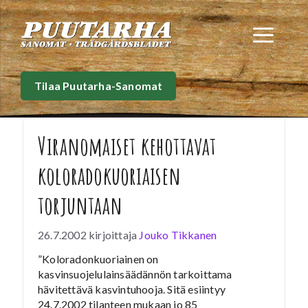
Siirry
sisältöön
Val
Tilaa Puutarha-Sanomat
Viranomaiset kehottavat
koloradokuoriaisen
torjuntaan
26.7.2002
kirjoittaja
Jouko Tikkanen
”Koloradonkuoriainen on
kasvinsuojelulainsäädännön tarkoittama
hävitettävä kasvintuhooja. Sitä esiintyy
24.7.2002 tilanteen mukaan jo 85