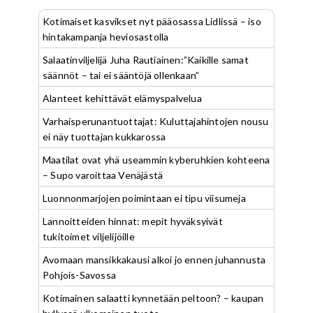
Kotimaiset kasvikset nyt pääosassa Lidlissä – iso
hintakampanja heviosastolla
Salaatinviljelijä Juha Rautiainen:”Kaikille samat
säännöt – tai ei sääntöjä ollenkaan”
Alanteet kehittävät elämyspalvelua
Varhaisperunantuottajat: Kuluttajahintojen nousu
ei näy tuottajan kukkarossa
Maatilat ovat yhä useammin kyberuhkien kohteena
– Supo varoittaa Venäjästä
Luonnonmarjojen poimintaan ei tipu viisumeja
Lannoitteiden hinnat: mepit hyväksyivät
tukitoimet viljelijöille
Avomaan mansikkakausi alkoi jo ennen juhannusta
Pohjois-Savossa
Kotimainen salaatti kynnetään peltoon? – kaupan