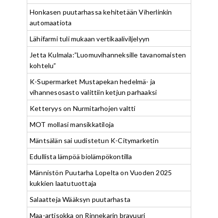
Honkasen puutarhassa kehitetään Viherlinkin
automaatiota
Lähifarmi tuli mukaan vertikaaliviljelyyn
Jetta Kulmala:”Luomuvihanneksille tavanomaisten
kohtelu”
K-Supermarket Mustapekan hedelmä- ja
vihannesosasto valittiin ketjun parhaaksi
Ketteryys on Nurmitarhojen valtti
MOT mollasi mansikkatiloja
Mäntsälän sai uudistetun K-Citymarketin
Edullista lämpöä biolämpökontilla
Männistön Puutarha Lopelta on Vuoden 2025
kukkien laatutuottaja
Salaatteja Wääksyn puutarhasta
Maa-artisokka on Rinnekarin bravuuri