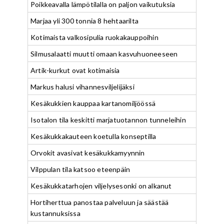
Poikkeavalla lämpötilalla on paljon vaikutuksia
Marjaa yli 300 tonnia 8 hehtaarilta
Kotimaista valkosipulia ruokakauppoihin
Silmusalaatti muutti omaan kasvuhuoneeseen
Artik-kurkut ovat kotimaisia
Markus halusi vihannesviljelijäksi
Kesäkukkien kauppaa kartanomiljöössä
Isotalon tila keskitti marjatuotannon tunneleihin
Kesäkukkakauteen koetulla konseptilla
Orvokit avasivat kesäkukkamyynnin
Vilppulan tila katsoo eteenpäin
Kesäkukkatarhojen viljelysesonki on alkanut
Hortiherttua panostaa palveluun ja säästää
kustannuksissa