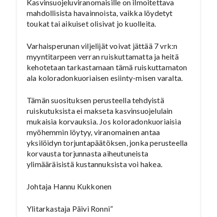
Kasvinsuojeluviranomaisille on ilmoitettava
mahdollisista havainnoista, vaikka löydetyt
toukat tai aikuiset olisivat jo kuolleita.
Varhaisperunan viljelijät voivat jättää 7 vrk:n
myyntitarpeen verran ruiskuttamatta ja heitä
kehotetaan tarkastamaan tämä ruiskuttamaton
ala koloradonkuoriaisen esiinty-misen varalta.
Tämän suosituksen perusteella tehdyistä
ruiskutuksista ei makseta kasvinsuojelulain
mukaisia korvauksia. Jos koloradonkuoriaisia
myöhemmin löytyy, viranomainen antaa
yksilöidyn torjuntapäätöksen, jonka perusteella
korvausta torjunnasta aiheutuneista
ylimääräisistä kustannuksista voi hakea.
Johtaja Hannu Kukkonen
Ylitarkastaja Päivi Ronni”