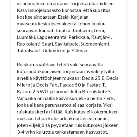
viranomainen on antanut torjuntamääräyksen.
Kasvinsuojeluosasto korostaa, että suositus
koskee ainoastaan Etelä-Karjalan
maaseutukeskuksen aluetta, johon kuuluu
seuraavat kunnat: Imatra, Joutseno, Lemi,
Luumäki, Lappeenranta, Parikkala, Rautjärvi,
Ruokolahti, Saari, Savitaipale, Suomenniemi,
Taipalsaari, Uukuniemi ja Ylämaa.
Ruiskutus voidaan tehdä vain seuraavilla
koloradonkuoriaisen torjuntaan hyväksytyillä
aineilla käyttöohjeen mukaan: Decis 25 E, Decis
Micro ja Decis Tab, Fastac 50 ja Fastac T,
Karate 2.5.WG ja luomutiloilla Bioruiskute S.
Varoaika on näillä kasvinsuojelu-aineilla 7 vrk,
jonka aikana perunasatoa ei saa korjata. Yksi
ruiskutuskerta riittää. Ruiskutus ei kokemuksen
mukaan tehoa koloradonkuoriaisen muniin,
joten viljelijöitä pyydetään ruiskutuksen jälkeen
3-4 vrkn kuluttua tarkastamaan kasvustot.