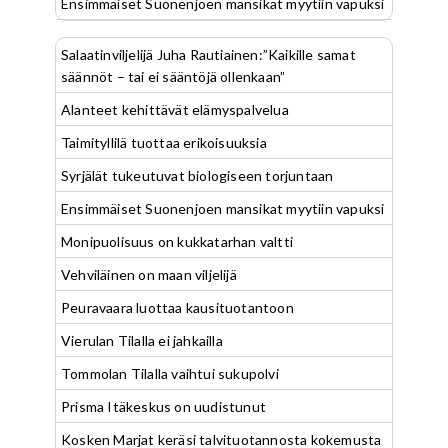
Ensimmäiset Suonenjoen mansikat myytiin vapuksi
Salaatinviljelijä Juha Rautiainen:”Kaikille samat
säännöt – tai ei sääntöjä ollenkaan”
Alanteet kehittävät elämyspalvelua
Taimityllilä tuottaa erikoisuuksia
Syrjälät tukeutuvat biologiseen torjuntaan
Ensimmäiset Suonenjoen mansikat myytiin vapuksi
Monipuolisuus on kukkatarhan valtti
Vehviläinen on maan viljelijä
Peuravaara luottaa kausituotantoon
Vierulan Tilalla ei jahkailla
Tommolan Tilalla vaihtui sukupolvi
Prisma Itäkeskus on uudistunut
Kosken Marjat keräsi talvituotannosta kokemusta