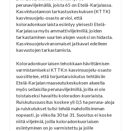
perunaviljelmällä, joista 65 on Etelä-Karjalassa.
Kasvintuotannon tarkastuskeskuksen (KTTK)
kasvinsuojelu-osasto arvioi, että
koloradonkuoriaista esiintyy yleisesti Etelä-
Karjalassa myös ammattiviljelmillä, joiden
tarkastaminen suurten alojen vuoksi on hidasta.
Kasvinsuojeluviranomaiset jatkavat edelleen
kasvustojen tarkastamista.
Koloradonkuoriaisen tehokkaan hävittämisen
varmistamiseksi KTTK:n kasvinsuojelu-osasto
suosittelee, että torjuntaruiskutus tehtäisiin
Etelä-Karjalan maaseutukeskuksen alueella
myös sellaisilla perunaviljelmillä, joilla ei ole
toistaiseksi havaittu koloradon-kuoriaista.
Ruiskutussuositus koskee yli 0,5 ha peruna-aloja
ja ruiskutukset tulisi tehdä mahdollisimman
nopeasti, jo viikolla 30 tai 31. Suositus ei koske
niitä viljelmiä, joilla koloradonkuoriaisen
esiintyminen on jo varmistettu ja joille