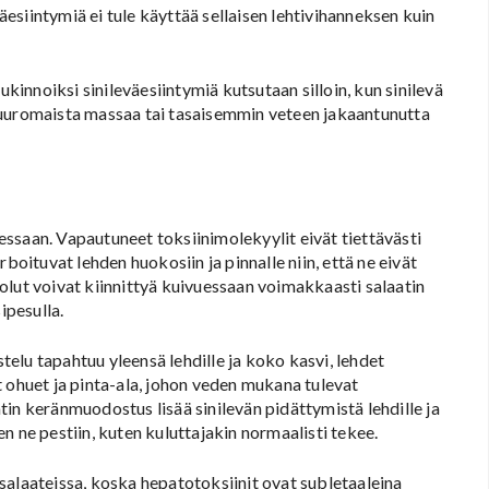
siintymiä ei tule käyttää sellaisen lehtivihanneksen kuin
ukinnoiksi sinileväesiintymiä kutsutaan silloin, kun sinilevä
puuromaista massaa tai tasaisemmin veteen jakaantunutta
lessaan. Vapautuneet toksiinimolekyylit eivät tiettävästi
boituvat lehden huokosiin ja pinnalle niin, että ne eivät
olut voivat kiinnittyä kuivuessaan voimakkaasti salaatin
ipesulla.
stelu tapahtuu yleensä lehdille ja koko kasvi, lehdet
 ohuet ja pinta-ala, johon veden mukana tulevat
aatin keränmuodostus lisää sinilevän pidättymistä lehdille ja
n ne pestiin, kuten kuluttajakin normaalisti tekee.
salaateissa, koska hepatotoksiinit ovat subletaaleina