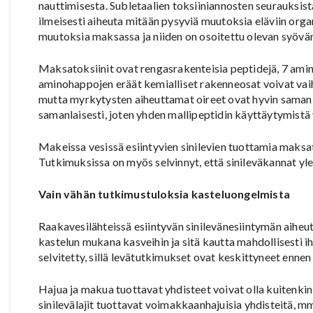
nauttimisesta. Subletaalien toksiiniannosten seurauksista
ilmeisesti aiheuta mitään pysyviä muutoksia eläviin orga
muutoksia maksassa ja niiden on osoitettu olevan syövän 
Maksatoksiinit ovat rengasrakenteisia peptidejä, 7 amin
aminohappojen eräät kemialliset rakenneosat voivat vaihd
mutta myrkytysten aiheuttamat oireet ovat hyvin samank
samanlaisesti, joten yhden mallipeptidin käyttäytymistä
Makeissa vesissä esiintyvien sinilevien tuottamia maksa
Tutkimuksissa on myös selvinnyt, että sinileväkannat yle
Vain vähän tutkimustuloksia kasteluongelmista
Raakavesilähteissä esiintyvän sinilevänesiintymän aiheut
kastelun mukana kasveihin ja sitä kautta mahdollisesti ihm
selvitetty, sillä levätutkimukset ovat keskittyneet enne
Hajua ja makua tuottavat yhdisteet voivat olla kuitenkin 
sinilevälajit tuottavat voimakkaanhajuisia yhdisteitä, m