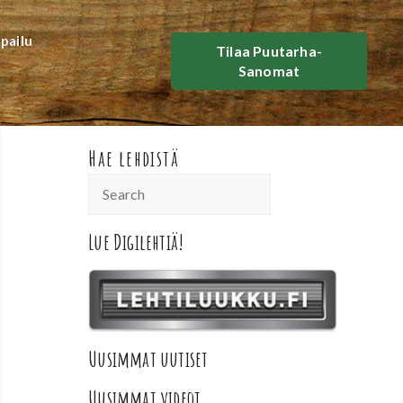
lpailu
Tilaa Puutarha-
Sanomat
Hae lehdistä
Lue Digilehtiä!
Uusimmat uutiset
Uusimmat videot