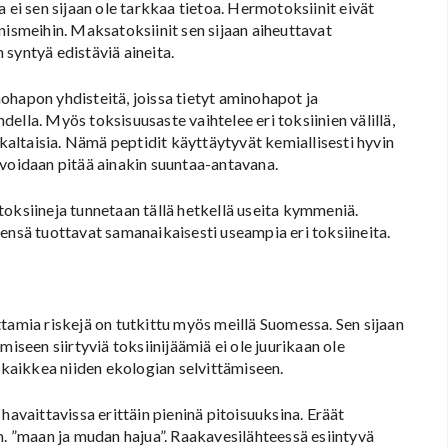
 ei sen sijaan ole tarkkaa tietoa. Hermotoksiinit eivät
nismeihin. Maksatoksiinit sen sijaan aiheuttavat
syntyä edistäviä aineita.
ohapon yhdisteitä, joissa tietyt aminohapot ja
ella. Myös toksisuusaste vaihtelee eri toksiinien välillä,
altaisia. Nämä peptidit käyttäytyvät kemiallisesti hyvin
 voidaan pitää ainakin suuntaa-antavana.
toksiineja tunnetaan tällä hetkellä useita kymmeniä.
ensä tuottavat samanaikaisesti useampia eri toksiineita.
tamia riskejä on tutkittu myös meillä Suomessa. Sen sijaan
iseen siirtyviä toksiinijäämiä ei ole juurikaan ole
n kaikkea niiden ekologian selvittämiseen.
havaittavissa erittäin pieninä pitoisuuksina. Eräät
m. ”maan ja mudan hajua”. Raakavesilähteessä esiintyvä