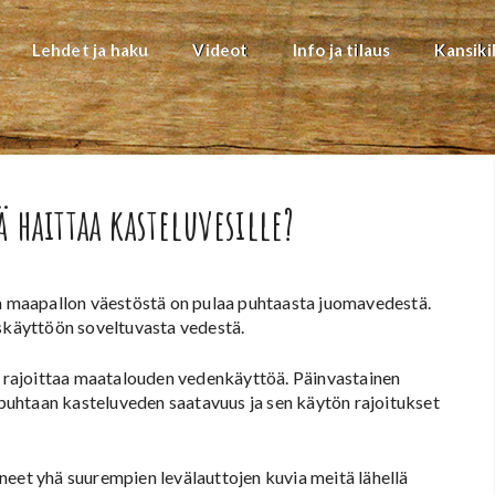
Lehdet ja haku
Videot
Info ja tilaus
Kansiki
 haittaa kasteluvesille?
 maapallon väestöstä on pulaa puhtaasta juomavedestä.
käyttöön soveltuvasta vedestä.
se rajoittaa maatalouden vedenkäyttöä. Päinvastainen
lla puhtaan kasteluveden saatavuus ja sen käytön rajoitukset
neet yhä suurempien levälauttojen kuvia meitä lähellä