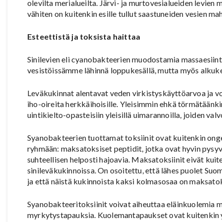
olevilta merialueilta. Järvi- ja murtovesialueiden levien
vähiten on kuitenkin esille tullut saastuneiden vesien m
Esteettistä ja toksista haittaa
Sinilevien eli cyanobakteerien muodostamia massaesiint
vesistöissämme lähinnä loppukesällä, mutta myös alkuk
Leväkukinnat alentavat veden virkistyskäyttöarvoa ja vo
iho-oireita herkkäihoisille. Yleisimmin ehkä törmätäänk
uintikielto-opasteisiin yleisillä uimarannoilla, joiden val
Syanobakteerien tuottamat toksiinit ovat kuitenkin onge
ryhmään: maksatoksiset peptidit, jotka ovat hyvin pysyvi
suhteellisen helposti hajoavia. Maksatoksiinit eivät kuite
sinileväkukinnoissa. On osoitettu, että lähes puolet Suo
ja että näistä kukinnoista kaksi kolmasosaa on maksatok
Syanobakteeritoksiinit voivat aiheuttaa eläinkuolemia mm.
myrkytystapauksia. Kuolemantapaukset ovat kuitenkin y