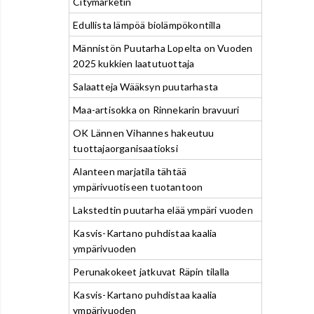
Citymarketin
Edullista lämpöä biolämpökontilla
Männistön Puutarha Lopelta on Vuoden
2025 kukkien laatutuottaja
Salaatteja Wääksyn puutarhasta
Maa-artisokka on Rinnekarin bravuuri
OK Lännen Vihannes hakeutuu
tuottajaorganisaatioksi
Alanteen marjatila tähtää
ympärivuotiseen tuotantoon
Lakstedtin puutarha elää ympäri vuoden
Kasvis-Kartano puhdistaa kaalia
ympärivuoden
Perunakokeet jatkuvat Räpin tilalla
Kasvis-Kartano puhdistaa kaalia
ympärivuoden