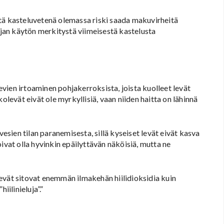
tä kasteluvetenä olemassa riski saada makuvirheitä
an käytön merkitystä viimeisestä kastelusta
vien irtoaminen pohjakerroksista, joista kuolleet levät
olevät eivät ole myrkyllisiä, vaan niiden haitta on lähinnä
ien tilan paranemisesta, sillä kyseiset levät eivät kasva
ivat olla hyvinkin epäilyttävän näköisiä, mutta ne
evät sitovat enemmän ilmakehän hiilidioksidia kuin
iilinieluja”.”