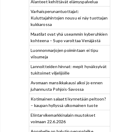
Alanteet kehittävät elämyspalvelua
Varhaisperunantuottajat:
Kuluttajahintojen nousu ei näy tuottajan
kukkarossa
Maatilat ovat yhä useammin kyberuhkien
kohteena – Supo varoittaa Venäjästä
Luonnonmarjojen poimintaan ei tipu
viisumeja
Lannoitteiden hinnat: mepit hyväksyivät
tukitoimet viljelijöille
Avomaan mansikkakausi alkoi jo ennen
juhannusta Pohjois-Savossa
Kotimainen salaatti kynnetään peltoon?
– kaupan hyllyssä ulkomainen tuote
Elintarvikemarkkinalain muutokset
voimaan 22.6.2026
Annabelle on halutin perunalajike