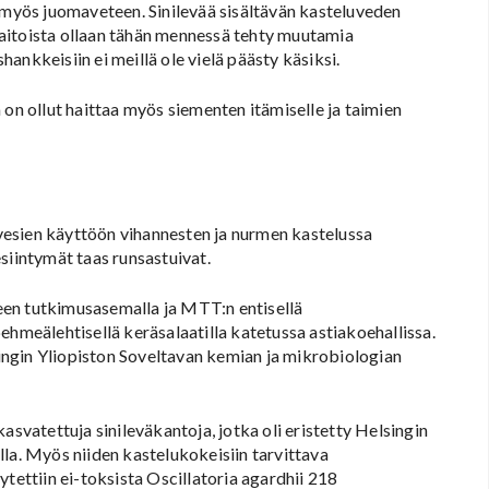
a myös juomaveteen. Sinilevää sisältävän kasteluveden
ihaitoista ollaan tähän mennessä tehty muutamia
ankkeisiin ei meillä ole vielä päästy käsiksi.
 ollut haittaa myös siementen itämiselle ja taimien
esien käyttöön vihannesten ja nurmen kastelussa
siintymät taas runsastuivat.
een tutkimusasemalla ja MTT:n entisellä
ehmeälehtisellä keräsalaatilla katetussa astiakoehallissa.
lsingin Yliopiston Soveltavan kemian ja mikrobiologian
asvatettuja sinileväkantoja, jotka oli eristetty Helsingin
la. Myös niiden kastelukokeisiin tarvittava
tettiin ei-toksista Oscillatoria agardhii 218