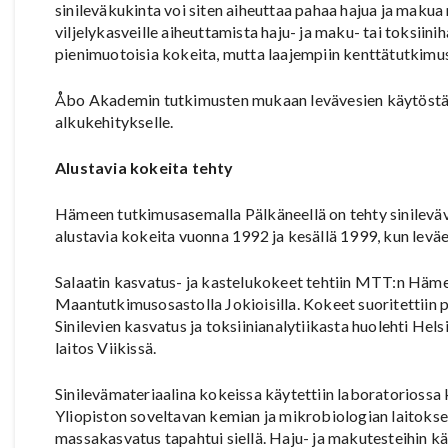
sinileväkukinta voi siten aiheuttaa pahaa hajua ja maku
viljelykasveille aiheuttamista haju- ja maku- tai toksiin
pienimuotoisia kokeita, mutta laajempiin kenttätutkimush
Åbo Akademin tutkimusten mukaan levävesien käytöstä on
alkukehitykselle.
Alustavia kokeita tehty
Hämeen tutkimusasemalla Pälkäneellä on tehty sinileväv
alustavia kokeita vuonna 1992 ja kesällä 1999, kun leväe
Salaatin kasvatus- ja kastelukokeet tehtiin MTT:n Häm
Maantutkimusosastolla Jokioisilla. Kokeet suoritettiin p
Sinilevien kasvatus ja toksiinianalytiikasta huolehti He
laitos Viikissä.
Sinilevämateriaalina kokeissa käytettiin laboratoriossa k
Yliopiston soveltavan kemian ja mikrobiologian laitoksel
massakasvatus tapahtui siellä. Haju- ja makutesteihin käy