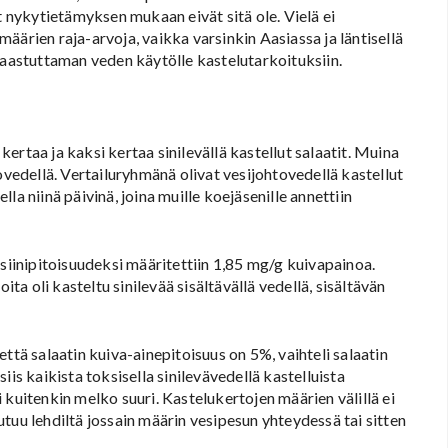
t nykytietämyksen mukaan eivät sitä ole. Vielä ei
äärien raja-arvoja, vaikka varsinkin Aasiassa ja läntisellä
saastuttaman veden käytölle kastelutarkoituksiin.
 kertaa ja kaksi kertaa sinilevällä kastellut salaatit. Muina
ovedellä. Vertailuryhmänä olivat vesijohtovedellä kastellut
ella niinä päivinä, joina muille koejäsenille annettiin
inipitoisuudeksi määritettiin 1,85 mg/g kuivapainoa.
ita oli kasteltu sinilevää sisältävällä vedellä, sisältävän
ttä salaatin kuiva-ainepitoisuus on 5%, vaihteli salaatin
is kaikista toksisella sinilevävedellä kastelluista
li kuitenkin melko suuri. Kastelukertojen määrien välillä ei
outuu lehdiltä jossain määrin vesipesun yhteydessä tai sitten