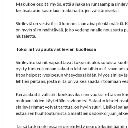
Makukoe osoitti myös, että ainakaan runsaampia sinileväe
keräsalaatin kasteluun makuhaittojen välttämiseksi.
Sinileviä on vesistöissä luonnostaan aina pieniä määriä. K
on hyvin silminnähtävää, joko vedenpinnalle noussutta 
hiutaletta.
Toksiinit vapautuvat levien kuollessa
Sinilevätoksiinit vapauttavat toksiinit ulos soluista kuol
pysty tunkeutumaan salaatin lehtisoluihin asti, vaan adsor
irtoa helposti vesipesun yhteydessäkään. Myös sinileväs
lehtien pintaan, josta niitä on vaikea saada irtoamaan ves
Keräsalaatti valittiin koekasviksi sen vuoksi, että sen ka
mukaan lukien käytetään ravinnoksi. Salaatin lehdet ovat
sinilevärihmat voivat tarttua, on hyvin suuri. Lisäksi sal
estää sen huuhtoutumista. Salaattien sadonkorjuun jälkee
Tässä tutkimuksessa ei perehdytty neurotoksiinijäämiin 