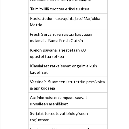
Taimityllilä tuottaa erikoisuuksia
Ruokatiedon kasvujohtajaksi Marjukka
Mattio
Fresh Servant vahvistaa kasvuaan
ostamalla Bama Fresh Cutsin
Kielon päivänä järjestetään 60
opastettua retkeä
Kimalaiset ratkaisevat ongelmia kuin
kädelliset
Varsinais-Suomeen istutettiin persikoita
ja aprikooseja
Aurinkopuiston lampaat saavat
rinnalleen mehiläiset
Syrjälät tukeutuvat biologiseen
torjuntaan