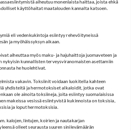
 massaesiintymistä aiheutuu monenlaista haittaa, joista ehkä
ahdolliset käyttöhaitat maatalouden kannalta katsoen.
ymiä eli vedenkukintoja esiintyy rehevöityneissä
esän ja myöhäissyksyn aikaan.
ivat aiheuttaa myös maku- ja hajuhaittoja juomaveteen ja
in nykyisin kunnallisten terveysviranomaisten asettamiin
vonnasta he huolehtivat.
lmista vakavin. Toksiinit voidaan luokitella kahteen
ä yhdisteitä ja hermotoksiset alkaloidit, jotka ovat
nkaan ole ainoita toksiineja, joita esiintyy suomalaisissa
men makeissa vesissä esiintyvistä kukinnoista on toksisia,
sisia ja loput hermotoksisia.
 kalojen, lintujen, koirien ja nautakarjan
leensä olleet seurausta suuren sinilevämäärän