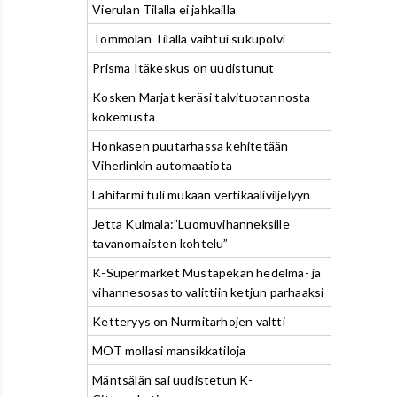
Vierulan Tilalla ei jahkailla
Tommolan Tilalla vaihtui sukupolvi
Prisma Itäkeskus on uudistunut
Kosken Marjat keräsi talvituotannosta
kokemusta
Honkasen puutarhassa kehitetään
Viherlinkin automaatiota
Lähifarmi tuli mukaan vertikaaliviljelyyn
Jetta Kulmala:”Luomuvihanneksille
tavanomaisten kohtelu”
K-Supermarket Mustapekan hedelmä- ja
vihannesosasto valittiin ketjun parhaaksi
Ketteryys on Nurmitarhojen valtti
MOT mollasi mansikkatiloja
Mäntsälän sai uudistetun K-