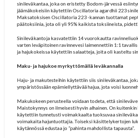
sinileväkantaa, joka on eristetty Bodom-järvessä esiint
jäämäkokeisiin käytettiin Oscillatoria agardhii 223 sinil
Maksatoksisen Oscillatoria 223 -kannan tuottamat pepti
päätoksiinia, jota oli yli 95% kaikista toksiineista, pide
Sinileväkantoja kasvatettiin 14 vuorokautta ravinneliuo
varten leväpitoinen ravinnevesi laimennettiin 1:1 tavalli
ja hajukokeissa käytettiin salaatteja, joita oli kasteltu s
Maku- ja hajukoe myrkyttömällä leväkannalla
Haju- ja makutesteihin käytettiin siis sinileväkantaa, jo
ympäristössään epämiellyttävää hajua, jota voisi luonne
Makukokeen perusteella voidaan todeta, että sinilevävede
Maistokynnys on ilmeisesti hyvin alhainen. On kuitenki
käytettiin tunnetusti voimakkaalta tuoksuvaa sinileväkant
voimakaita hajuntuottajia. Toiseksi käsittelykertojen lu
käytännössä edustaa jo ”pahinta mahdollista tapausta”.