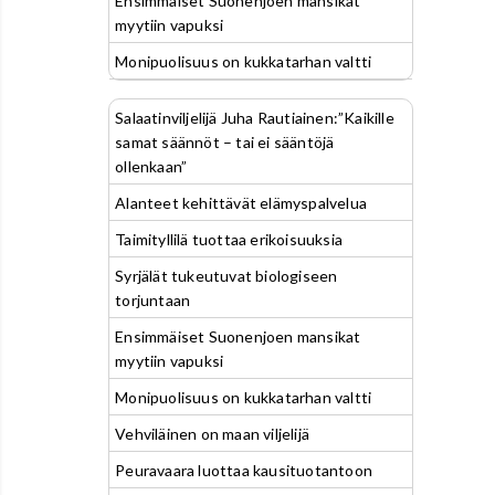
Ensimmäiset Suonenjoen mansikat
myytiin vapuksi
Monipuolisuus on kukkatarhan valtti
Salaatinviljelijä Juha Rautiainen:”Kaikille
samat säännöt – tai ei sääntöjä
ollenkaan”
Alanteet kehittävät elämyspalvelua
Taimityllilä tuottaa erikoisuuksia
Syrjälät tukeutuvat biologiseen
torjuntaan
Ensimmäiset Suonenjoen mansikat
myytiin vapuksi
Monipuolisuus on kukkatarhan valtti
Vehviläinen on maan viljelijä
Peuravaara luottaa kausituotantoon