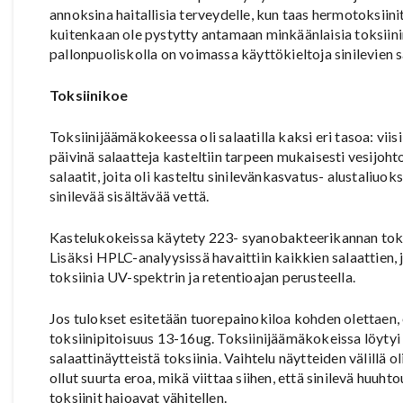
annoksina haitallisia terveydelle, kun taas hermotoksiini
kuitenkaan ole pystytty antamaan minkäänlaisia toksiinim
pallonpuoliskolla on voimassa käyttökieltoja sinilevien 
Toksiinikoe
Toksiinijäämäkokeessa oli salaatilla kaksi eri tasoa: viisi
päivinä salaatteja kasteltiin tarpeen mukaisesti vesijoht
salaatit, joita oli kasteltu sinilevänkasvatus- alustaliuoks
sinilevää sisältävää vettä.
Kastelukokeissa käytety 223- syanobakteerikannan toksi
Lisäksi HPLC-analyysissä havaittiin kaikkien salaattien, jo
toksiinia UV-spektrin ja retentioajan perusteella.
Jos tulokset esitetään tuorepainokiloa kohden olettaen, e
toksiinipitoisuus 13-16ug. Toksiinijäämäkokeissa löytyi si
salaattinäytteistä toksiinia. Vaihtelu näytteiden välillä o
ollut suurta eroa, mikä viittaa siihen, että sinilevä huuht
toksiinit hajoavat vähitellen.