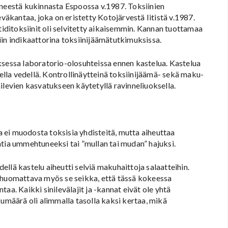
yneestä kukinnasta Espoossa v.1987. Toksiinien
eväkantaa, joka on eristetty Kotojärvestä Iitistä v.1987.
ditoksiinit oli selvitetty aikaisemmin. Kannan tuottamaa
ttiin indikaattorina toksiinijäämätutkimuksissa.
ksessa laboratorio-olosuhteissa ennen kastelua. Kastelua
sella vedellä. Kontrollinäytteinä toksiinijäämä- sekä maku-
inilevien kasvatukseen käytetyllä ravinneliuoksella.
ka ei muodosta toksisia yhdisteitä, mutta aiheuttaa
htia ummehtuneeksi tai ”mullan tai mudan” hajuksi.
llä kastelu aiheutti selviä makuhaittoja salaatteihin.
n huomattava myös se seikka, että tässä kokeessa
aa. Kaikki sinilevälajit ja -kannat eivät ole yhtä
kumäärä oli alimmalla tasolla kaksi kertaa, mikä