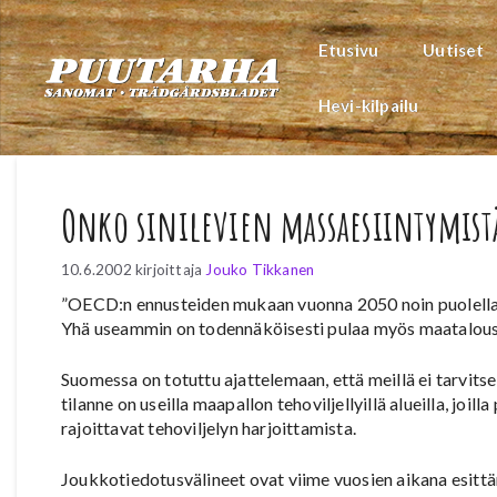
Siirry
sisältöön
Etusivu
Uutiset
Hevi-kilpailu
Onko sinilevien massaesiintymistä
10.6.2002
kirjoittaja
Jouko Tikkanen
”OECD:n ennusteiden mukaan vuonna 2050 noin puolella
Yhä useammin on todennäköisesti pulaa myös maatalous
Suomessa on totuttu ajattelemaan, että meillä ei tarvit
tilanne on useilla maapallon tehoviljellyillä alueilla, joi
rajoittavat tehoviljelyn harjoittamista.
Joukkotiedotusvälineet ovat viime vuosien aikana esittä