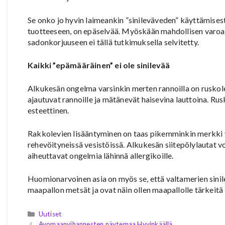
Se onko jo hyvin laimeankin ”sinileväveden” käyttämises
tuotteeseen, on epäselvää. Myöskään mahdollisen varoaj
sadonkorjuuseen ei tällä tutkimuksella selvitetty.
Kaikki ”epämääräinen” ei ole sinilevää
Alkukesän ongelma varsinkin merten rannoilla on ruskole
ajautuvat rannoille ja mätänevät haisevina lauttoina. Rusk
esteettinen.
Rakkolevien lisääntyminen on taas pikemminkin merkki ves
rehevöityneissä vesistöissä. Alkukesän siitepölylautat vo
aiheuttavat ongelmia lähinnä allergikoille.
Huomionarvoinen asia on myös se, että valtamerien sinil
maapallon metsät ja ovat näin ollen maapallolle tärkeitä ”h
Kategoriat
Uutiset
Avomaanvihannesten näytemaa Hyvinkäällä