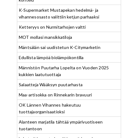
K-Supermarket Mustapekan hedelmä- ja
vihannesosasto valittiin ketjun parhaaksi
Ketteryys on Nurmitarhojen valtti
MOT mollasi mansikkatiloja
Mäntsälän sai uudistetun K-Citymarketin
Edullista lämpöä biolämpökontilla
Männistön Puutarha Lopelta on Vuoden 2025
kukkien laatutuottaja
Salaatteja Wääksyn puutarhasta
Maa-artisokka on Rinnekarin bravuuri
OK Lännen Vihannes hakeutuu
tuottajaorganisaatioksi
Alanteen marjatila tähtää ympärivuotiseen
tuotantoon