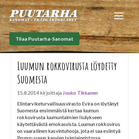
Siirry
sisältöön
Val
Tilaa Puutarha-Sanomat
Luumun rokkovirusta löydetty
Suomesta
15.8.2014
kirjoittaja
Jouko Tikkanen
Elintarviketurvallisuusvirasto Evira on löytänyt
Suomesta ensimmäistä kertaa luumun
rokkovirusta luumuntaimien lisäykseen
käytettävästä emokasvista. Luumun rokkovirus
on vaarallinen kasvintuhooja, jota ei saa esiintyä
Prunus-suvun kasvien taimiaineistossa.