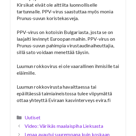
Kirsikat eivät ole alttiita luonnolliselle
tartunnalle. PPV-virus saastuttaa myös monia
Prunus-suvun koristekasveja.
PPV-virus on kotoisin Bulgariasta, josta se on
laajalti levinnyt Euroopan maihin. PPV-virus on
Prunus-suvun pahimpia virustaudinaiheuttajia,
sillä sato voidaan menettää täysin.
Luumun rokkovirus ei ole vaarallinen ihmisille tai
eläimille.
Luumun rokkovirusta havaittaessa tai
epäiltäessä taimiaineistossa tulee viipymättä
ottaa yhteyttä Eviraan kasvinterveys evira.fi
Kategoriat
Uutiset
Video: Värikäs maalaispiha Lieksasta
Lepaa avautui suurempana kuin koskaan