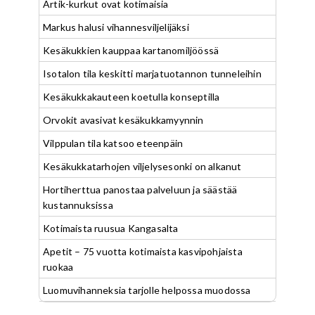
Artik-kurkut ovat kotimaisia
Markus halusi vihannesviljelijäksi
Kesäkukkien kauppaa kartanomiljöössä
Isotalon tila keskitti marjatuotannon tunneleihin
Kesäkukkakauteen koetulla konseptilla
Orvokit avasivat kesäkukkamyynnin
Vilppulan tila katsoo eteenpäin
Kesäkukkatarhojen viljelysesonki on alkanut
Hortiherttua panostaa palveluun ja säästää
kustannuksissa
Kotimaista ruusua Kangasalta
Apetit – 75 vuotta kotimaista kasvipohjaista
ruokaa
Luomuvihanneksia tarjolle helpossa muodossa