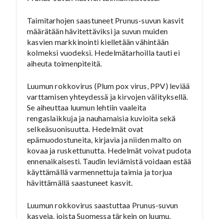
Taimitarhojen saastuneet Prunus-suvun kasvit
määrätään hävitettäviksi ja suvun muiden
kasvien markkinointi kielletään vähintään
kolmeksi vuodeksi. Hedelmätarhoilla tauti ei
aiheuta toimenpiteitä.
Luumun rokkovirus (Plum pox virus, PPV) leviää
varttamisen yhteydessä ja kirvojen välityksellä.
Se aiheuttaa luumun lehtiin vaaleita
rengaslaikkuja ja nauhamaisia kuvioita sekä
selkeäsuonisuutta. Hedelmät ovat
epämuodostuneita, kirjavia ja niiden malto on
kovaa ja ruskettunutta. Hedelmät voivat pudota
ennenaikaisesti. Taudin leviämistä voidaan estää
käyttämällä varmennettuja taimia ja torjua
hävittämällä saastuneet kasvit.
Luumun rokkovirus saastuttaa Prunus-suvun
kasveja, joista Suomessa tärkein on luumu.