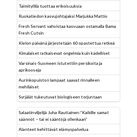
Taimityllilä tuottaa erikoisuuksia
Ruokatiedon kasvujohtajaksi Marjukka Mattio
Fresh Servant vahvistaa kasvuaan ostamalla Bama
Fresh Cutsin
Kielon päivänä järjestetään 60 opastettua retkeä
Kimalaiset ratkaisevat ongelmia kuin kädelliset
Varsinais-Suomeen istutettiin persikoita ja
aprikooseja
Aurinkopuiston lampaat saavat rinnalleen
mehiläiset
Syrjälät tukeutuvat biologiseen torjuntaan
Salaatinviljelijä Juha Rautiainen:”Kaikille samat
säännöt – tai ei sääntöjä ollenkaan”
Alanteet kehittävät elämyspalvelua