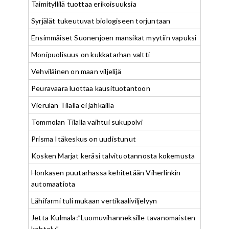
Taimityllilä tuottaa erikoisuuksia
Syrjälät tukeutuvat biologiseen torjuntaan
Ensimmäiset Suonenjoen mansikat myytiin vapuksi
Monipuolisuus on kukkatarhan valtti
Vehviläinen on maan viljelijä
Peuravaara luottaa kausituotantoon
Vierulan Tilalla ei jahkailla
Tommolan Tilalla vaihtui sukupolvi
Prisma Itäkeskus on uudistunut
Kosken Marjat keräsi talvituotannosta kokemusta
Honkasen puutarhassa kehitetään Viherlinkin
automaatiota
Lähifarmi tuli mukaan vertikaaliviljelyyn
Jetta Kulmala:”Luomuvihanneksille tavanomaisten
kohtelu”