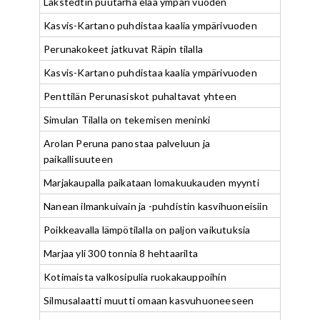
Lakstedtin puutarha elää ympäri vuoden
Kasvis-Kartano puhdistaa kaalia ympärivuoden
Perunakokeet jatkuvat Räpin tilalla
Kasvis-Kartano puhdistaa kaalia ympärivuoden
Penttilän Perunasiskot puhaltavat yhteen
Simulan Tilalla on tekemisen meninki
Arolan Peruna panostaa palveluun ja
paikallisuuteen
Marjakaupalla paikataan lomakuukauden myynti
Nanean ilmankuivain ja -puhdistin kasvihuoneisiin
Poikkeavalla lämpötilalla on paljon vaikutuksia
Marjaa yli 300 tonnia 8 hehtaarilta
Kotimaista valkosipulia ruokakauppoihin
Silmusalaatti muutti omaan kasvuhuoneeseen