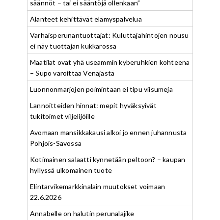
säännöt – tai ei sääntöjä ollenkaan”
Alanteet kehittävät elämyspalvelua
Varhaisperunantuottajat: Kuluttajahintojen nousu
ei näy tuottajan kukkarossa
Maatilat ovat yhä useammin kyberuhkien kohteena
– Supo varoittaa Venäjästä
Luonnonmarjojen poimintaan ei tipu viisumeja
Lannoitteiden hinnat: mepit hyväksyivät
tukitoimet viljelijöille
Avomaan mansikkakausi alkoi jo ennen juhannusta
Pohjois-Savossa
Kotimainen salaatti kynnetään peltoon? – kaupan
hyllyssä ulkomainen tuote
Elintarvikemarkkinalain muutokset voimaan
22.6.2026
Annabelle on halutin perunalajike