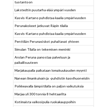
tuotantoon
Lakstedtin puutarha elää ympäri vuoden
Kasvis-Kartano puhdistaa kaalia ympärivuoden
Perunakokeet jatkuvat Räpin tilalla
Kasvis-Kartano puhdistaa kaalia ympärivuoden
Penttilän Perunasiskot puhaltavat yhteen
Simulan Tilalla on tekemisen meninki
Arolan Peruna panostaa palveluun ja
paikallisuuteen
Marjakaupalla paikataan lomakuukauden myynti
Nanean ilmankuivain ja -puhdistin kasvihuoneisiin
Poikkeavalla lämpötilalla on paljon vaikutuksia
Marjaa yli 300 tonnia 8 hehtaarilta
Kotimaista valkosipulia ruokakauppoihin