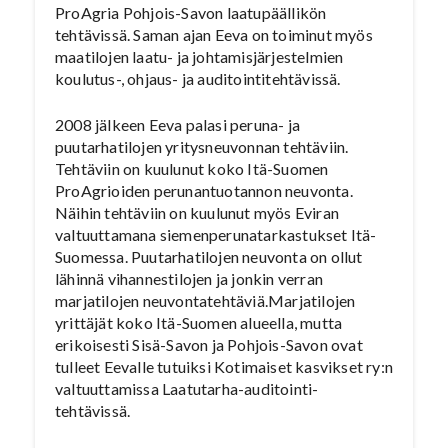
ProAgria Pohjois-Savon laatupäällikön
tehtävissä. Saman ajan Eeva on toiminut myös
maatilojen laatu- ja johtamisjärjestelmien
koulutus-, ohjaus- ja auditointitehtävissä.
2008 jälkeen Eeva palasi peruna- ja
puutarhatilojen yritysneuvonnan tehtäviin.
Tehtäviin on kuulunut koko Itä-Suomen
ProAgrioiden perunantuotannon neuvonta.
Näihin tehtäviin on kuulunut myös Eviran
valtuuttamana siemenperunatarkastukset Itä-
Suomessa. Puutarhatilojen neuvonta on ollut
lähinnä vihannestilojen ja jonkin verran
marjatilojen neuvontatehtäviä.Marjatilojen
yrittäjät koko Itä-Suomen alueella, mutta
erikoisesti Sisä-Savon ja Pohjois-Savon ovat
tulleet Eevalle tutuiksi Kotimaiset kasvikset ry:n
valtuuttamissa Laatutarha-auditointi-
tehtävissä.