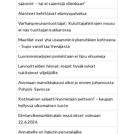
säännöt – tai ei sääntöjä ollenkaan”
Alanteet kehittävät elämyspalvelua
Varhaisperunantuottajat: Kuluttajahintojen nousu
ei näy tuottajan kukkarossa
Maatilat ovat yhä useammin kyberuhkien kohteena
– Supo varoittaa Venäjästä
Luonnonmarjojen poimintaan ei tipu viisumeja
Lannoitteiden hinnat: mepit hyväksyivät
tukitoimet viljelijöille
Avomaan mansikkakausi alkoi jo ennen juhannusta
Pohjois-Savossa
Kotimainen salaatti kynnetään peltoon? – kaupan
hyllyssä ulkomainen tuote
Elintarvikemarkkinalain muutokset voimaan
22.6.2026
Annabelle on halutin perunalajike