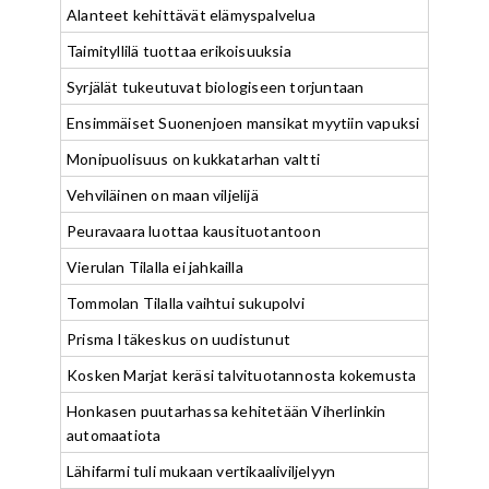
Alanteet kehittävät elämyspalvelua
Taimityllilä tuottaa erikoisuuksia
Syrjälät tukeutuvat biologiseen torjuntaan
Ensimmäiset Suonenjoen mansikat myytiin vapuksi
Monipuolisuus on kukkatarhan valtti
Vehviläinen on maan viljelijä
Peuravaara luottaa kausituotantoon
Vierulan Tilalla ei jahkailla
Tommolan Tilalla vaihtui sukupolvi
Prisma Itäkeskus on uudistunut
Kosken Marjat keräsi talvituotannosta kokemusta
Honkasen puutarhassa kehitetään Viherlinkin
automaatiota
Lähifarmi tuli mukaan vertikaaliviljelyyn