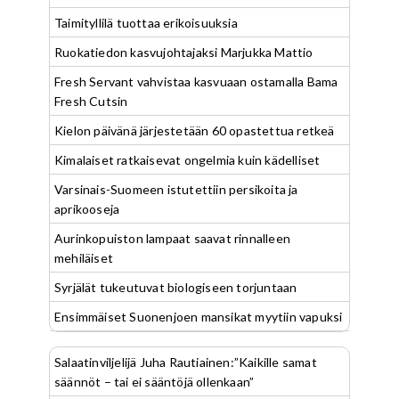
Taimityllilä tuottaa erikoisuuksia
Ruokatiedon kasvujohtajaksi Marjukka Mattio
Fresh Servant vahvistaa kasvuaan ostamalla Bama
Fresh Cutsin
Kielon päivänä järjestetään 60 opastettua retkeä
Kimalaiset ratkaisevat ongelmia kuin kädelliset
Varsinais-Suomeen istutettiin persikoita ja
aprikooseja
Aurinkopuiston lampaat saavat rinnalleen
mehiläiset
Syrjälät tukeutuvat biologiseen torjuntaan
Ensimmäiset Suonenjoen mansikat myytiin vapuksi
Salaatinviljelijä Juha Rautiainen:”Kaikille samat
säännöt – tai ei sääntöjä ollenkaan”