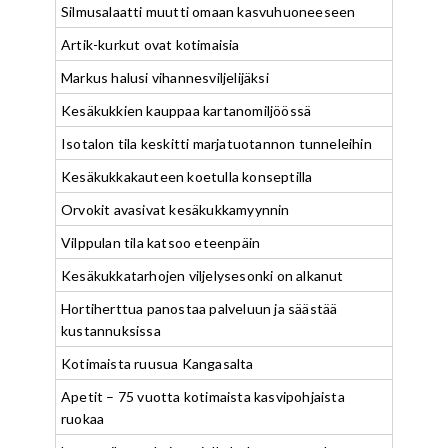
Silmusalaatti muutti omaan kasvuhuoneeseen
Artik-kurkut ovat kotimaisia
Markus halusi vihannesviljelijäksi
Kesäkukkien kauppaa kartanomiljöössä
Isotalon tila keskitti marjatuotannon tunneleihin
Kesäkukkakauteen koetulla konseptilla
Orvokit avasivat kesäkukkamyynnin
Vilppulan tila katsoo eteenpäin
Kesäkukkatarhojen viljelysesonki on alkanut
Hortiherttua panostaa palveluun ja säästää
kustannuksissa
Kotimaista ruusua Kangasalta
Apetit – 75 vuotta kotimaista kasvipohjaista
ruokaa