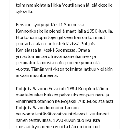
toiminnanjohtaja Ilkka Voutilainen jäi eläkkeelle
syksyllä.
Eeva on syntynyt Keski-Suomessa
Kannonkoskella pienellä maatilalla 1950-luvulla.
Hortonomiopintojen jälkeen hän on toiminut
puutarha-alan opetustehtävissä Pohjois-
Karjalassa ja Keski-Suomessa. Omaa
yritystoimintaa oli avomaanvihannes- ja
perunatuotannosta noin puolenkymmentä
vuotta. Tämän yrityksen toiminta jatkuu vieläkin
aikaan muuntuneena.
Pohjois-Savoon Eeva tuli 1984 Kuopion läänin
maatalouskeskuksen palvelukseen perunan- ja
vihannestuotannon neuvojaksi. Alkuvuosista asti
Pohjois-Savon luomutuotannon
neuvontatehtävät ovat vaihtelevasti kuuluneet
hänen tehtäviinsä. 1990-luvun puolivälistä
runsaat kymmenen vuotta hän on toiminut