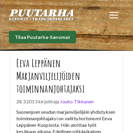
Siirry
sisältöön
Val
Tilaa Puutarha-Sanomat
Eeva Leppänen
Marjanviljelijöiden
toiminnanjohtajaksi
28.3.2013
kirjoittaja
Jouko Tikkanen
Suonenjoen seudun marjanviljelijäin yhdistyksen
toiminnanjohtajaksi on valittu hortonomi Eeva
Leppänen Kuopiosta. Hän aloittaa työt
kesäkuun aikana. Edellinen pitkäaikainen