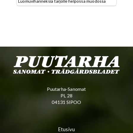
Luomuvihanneksia tarjolle helpossa muodossa
Puutarha-Sanomat
PL 28
04131 SIPOO
Etusivu