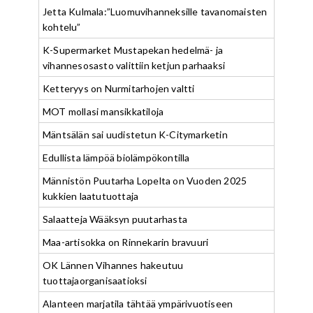
Jetta Kulmala:”Luomuvihanneksille tavanomaisten
kohtelu”
K-Supermarket Mustapekan hedelmä- ja
vihannesosasto valittiin ketjun parhaaksi
Ketteryys on Nurmitarhojen valtti
MOT mollasi mansikkatiloja
Mäntsälän sai uudistetun K-Citymarketin
Edullista lämpöä biolämpökontilla
Männistön Puutarha Lopelta on Vuoden 2025
kukkien laatutuottaja
Salaatteja Wääksyn puutarhasta
Maa-artisokka on Rinnekarin bravuuri
OK Lännen Vihannes hakeutuu
tuottajaorganisaatioksi
Alanteen marjatila tähtää ympärivuotiseen