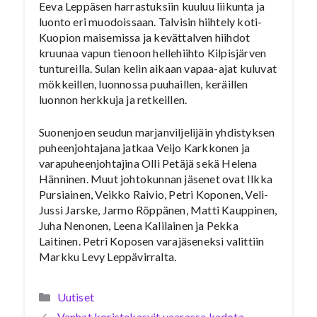
Eeva Leppäsen harrastuksiin kuuluu liikunta ja
luonto eri muodoissaan. Talvisin hiihtely koti-
Kuopion maisemissa ja kevättalven hiihdot
kruunaa vapun tienoon hellehiihto Kilpisjärven
tuntureilla. Sulan kelin aikaan vapaa-ajat kuluvat
mökkeillen, luonnossa puuhaillen, keräillen
luonnon herkkuja ja retkeillen.
Suonenjoen seudun marjanviljelijäin yhdistyksen
puheenjohtajana jatkaa Veijo Karkkonen ja
varapuheenjohtajina Olli Petäjä sekä Helena
Hänninen. Muut johtokunnan jäsenet ovat Ilkka
Pursiainen, Veikko Raivio, Petri Koponen, Veli-
Jussi Jarske, Jarmo Röppänen, Matti Kauppinen,
Juha Nenonen, Leena Kalilainen ja Pekka
Laitinen. Petri Koposen varajäseneksi valittiin
Markku Levy Leppävirralta.
Kategoriat
Uutiset
Vanhat koristekasvit vaarassa kadota