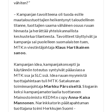
vähiten?”
– Kampanjan tavoitteena oli tuoda esille
maataloustuottajien heikentynyt taloudellinen
tilanne, tuottajien saama vähäinen osuus ruuan
hinnasta ja herättää yhteiskunnallista
keskustelua tilanteesta. Tavoitteet täyttyivät ja
kampanja sai puolelleen suomalaisten tuen,
MTK:n viestintäjohtaja
Klaus Hartikainen
sanoo.
Kampanjan idea, kampanjakonsepti ja
käytännön toteutus syntyivät pääasiassa
MTK:ssa ja SLC:ssä. Idea ruuan myynnistä
tuottajahintaan tuli MTK-Satakunnan
toiminnanjohtaja
Markku Pärssiseltä
. Sloganin
keksi kampanjamateriaalia tuottaneen
Mainostoimisto KEDM:n copy
Anna-Kaisa
Mannonen
. Narinkkatorin päätapahtuman
tuottajana toimi Herkkujen Suomi -