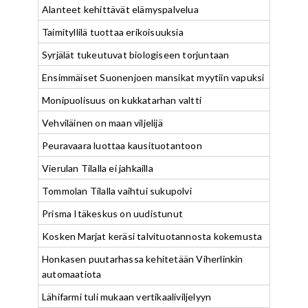
Alanteet kehittävät elämyspalvelua
Taimityllilä tuottaa erikoisuuksia
Syrjälät tukeutuvat biologiseen torjuntaan
Ensimmäiset Suonenjoen mansikat myytiin vapuksi
Monipuolisuus on kukkatarhan valtti
Vehviläinen on maan viljelijä
Peuravaara luottaa kausituotantoon
Vierulan Tilalla ei jahkailla
Tommolan Tilalla vaihtui sukupolvi
Prisma Itäkeskus on uudistunut
Kosken Marjat keräsi talvituotannosta kokemusta
Honkasen puutarhassa kehitetään Viherlinkin
automaatiota
Lähifarmi tuli mukaan vertikaaliviljelyyn