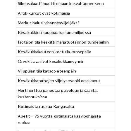
Silmusalaatti muutti omaan kasvuhuoneeseen
Artik-kurkut ovat kotimaisia
Markus halusi vihannesviljelijäksi
Kesäkukkien kauppaa kartanomiljöössä
Isotalon tila keskitti marjatuotannon tunneleihin
Kesäkukkakauteen koetulla konseptilla
Orvokit avasivat kesäkukkamyynnin
Vilppulan tila katsoo eteenpäin
Kesäkukkatarhojen viljelysesonki on alkanut
Hortiherttua panostaa palveluun ja säästää
kustannuksissa
Kotimaista ruusua Kangasalta
Apetit – 75 vuotta kotimaista kasvipohjaista
ruokaa