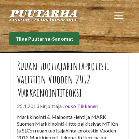
Siirry
sisältöön
Val
Tilaa Puutarha-Sanomat
Ruuan tuottajahintaprotesti
valittiin Vuoden 2012
Markkinointiteoksi
25.1.2013
kirjoittaja
Jouko Tikkanen
Markkinointi & Mainonta -lehti ja MARK
Suomen Markkinointi-liitto palkitsivat MTK:n
ja SLC:n ruuan tuottajahinta-protestin Vuoden
2012 Markkinointi-tekona. Kriteerinä on