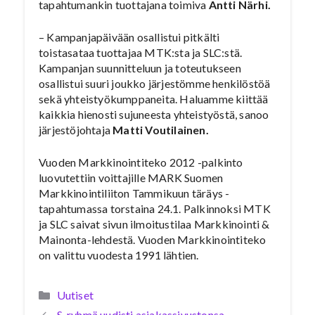
tapahtumankin tuottajana toimiva
Antti Närhi.
– Kampanjapäivään osallistui pitkälti
toistasataa tuottajaa MTK:sta ja SLC:stä.
Kampanjan suunnitteluun ja toteutukseen
osallistui suuri joukko järjestömme henkilöstöä
sekä yhteistyökumppaneita. Haluamme kiittää
kaikkia hienosti sujuneesta yhteistyöstä, sanoo
järjestöjohtaja
Matti Voutilainen.
Vuoden Markkinointiteko 2012 -palkinto
luovutettiin voittajille MARK Suomen
Markkinointiliiton Tammikuun täräys -
tapahtumassa torstaina 24.1. Palkinnoksi MTK
ja SLC saivat sivun ilmoitustilaa Markkinointi &
Mainonta-lehdestä. Vuoden Markkinointiteko
on valittu vuodesta 1991 lähtien.
Kategoriat
Uutiset
S-ryhmä uudisti asiakassivustonsa