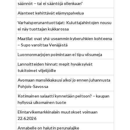
säännöt – tai ei sääntöjä ollenkaan”
Alanteet kehittävät elämyspalvelua
Varhaisperunantuottajat: Kuluttajahintojen nousu
ei näy tuottajan kukkarossa
Maatilat ovat yhä useammin kyberuhkien kohteena
– Supo varoittaa Venäjästä
Luonnonmarjojen poimintaan ei tipu viisumeja
Lannoitteiden hinnat: mepit hyväksyivät
tukitoimet viljelijöille
Avomaan mansikkakausi alkoi jo ennen juhannusta
Pohjois-Savossa
Kotimainen salaatti kynnetään peltoon? – kaupan
hyllyssä ulkomainen tuote
Elintarvikemarkkinalain muutokset voimaan
22.6.2026
Annabelle on halutin perunalajike