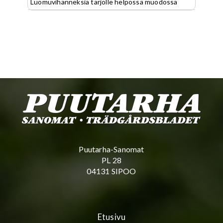
Luomuvihanneksia tarjolle helpossa muodossa
Puutarha-Sanomat
PL 28
04131 SIPOO
Etusivu