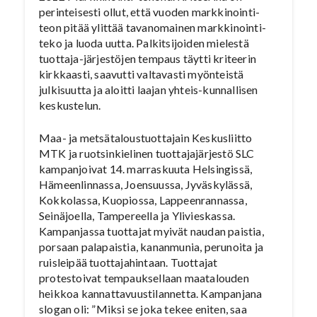
perinteisesti ollut, että vuoden markkinointi-
teon pitää ylittää tavanomainen markkinointi-
teko ja luoda uutta. Palkitsijoiden mielestä
tuottaja-järjestöjen tempaus täytti kriteerin
kirkkaasti, saavutti valtavasti myönteistä
julkisuutta ja aloitti laajan yhteis-kunnallisen
keskustelun.
Maa- ja metsätaloustuottajain Keskusliitto
MTK ja ruotsinkielinen tuottajajärjestö SLC
kampanjoivat 14. marraskuuta Helsingissä,
Hämeenlinnassa, Joensuussa, Jyväskylässä,
Kokkolassa, Kuopiossa, Lappeenrannassa,
Seinäjoella, Tampereella ja Ylivieskassa.
Kampanjassa tuottajat myivät naudan paistia,
porsaan palapaistia, kananmunia, perunoita ja
ruisleipää tuottajahintaan. Tuottajat
protestoivat tempauksellaan maatalouden
heikkoa kannattavuustilannetta. Kampanjana
slogan oli: ”Miksi se joka tekee eniten, saa