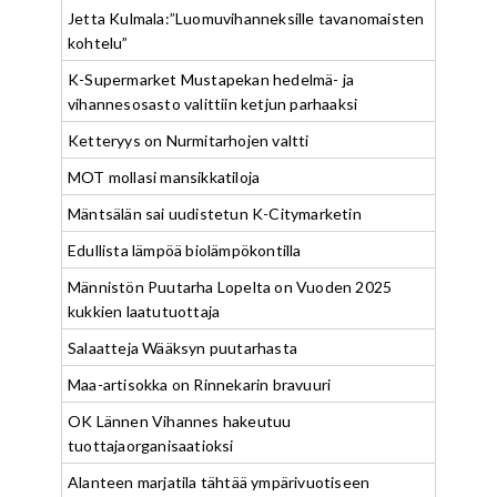
Jetta Kulmala:”Luomuvihanneksille tavanomaisten
kohtelu”
K-Supermarket Mustapekan hedelmä- ja
vihannesosasto valittiin ketjun parhaaksi
Ketteryys on Nurmitarhojen valtti
MOT mollasi mansikkatiloja
Mäntsälän sai uudistetun K-Citymarketin
Edullista lämpöä biolämpökontilla
Männistön Puutarha Lopelta on Vuoden 2025
kukkien laatutuottaja
Salaatteja Wääksyn puutarhasta
Maa-artisokka on Rinnekarin bravuuri
OK Lännen Vihannes hakeutuu
tuottajaorganisaatioksi
Alanteen marjatila tähtää ympärivuotiseen