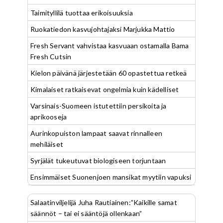
Taimityllilä tuottaa erikoisuuksia
Ruokatiedon kasvujohtajaksi Marjukka Mattio
Fresh Servant vahvistaa kasvuaan ostamalla Bama
Fresh Cutsin
Kielon päivänä järjestetään 60 opastettua retkeä
Kimalaiset ratkaisevat ongelmia kuin kädelliset
Varsinais-Suomeen istutettiin persikoita ja
aprikooseja
Aurinkopuiston lampaat saavat rinnalleen
mehiläiset
Syrjälät tukeutuvat biologiseen torjuntaan
Ensimmäiset Suonenjoen mansikat myytiin vapuksi
Salaatinviljelijä Juha Rautiainen:”Kaikille samat
säännöt – tai ei sääntöjä ollenkaan”