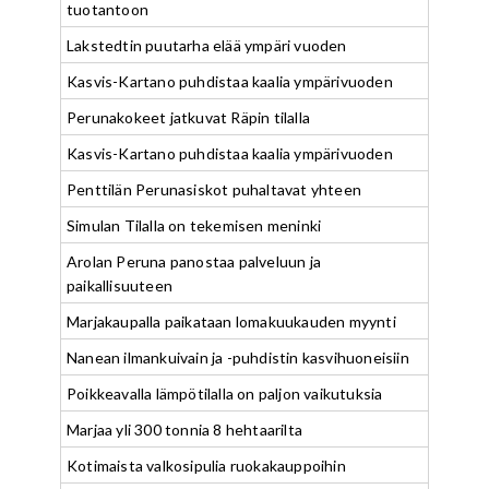
tuotantoon
Lakstedtin puutarha elää ympäri vuoden
Kasvis-Kartano puhdistaa kaalia ympärivuoden
Perunakokeet jatkuvat Räpin tilalla
Kasvis-Kartano puhdistaa kaalia ympärivuoden
Penttilän Perunasiskot puhaltavat yhteen
Simulan Tilalla on tekemisen meninki
Arolan Peruna panostaa palveluun ja
paikallisuuteen
Marjakaupalla paikataan lomakuukauden myynti
Nanean ilmankuivain ja -puhdistin kasvihuoneisiin
Poikkeavalla lämpötilalla on paljon vaikutuksia
Marjaa yli 300 tonnia 8 hehtaarilta
Kotimaista valkosipulia ruokakauppoihin