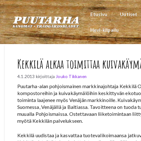
Siirry
sisältöön
Etusivu
Uutiset
Hevi-kilpailu
Kekkilä alkaa toimittaa kuivakäym
4.1.2013
kirjoittaja
Jouko Tikkanen
Puutarha-alan pohjoismainen markkinajohtaja Kekkilä O
kompostoreihin ja kuivakäymälöihin keskittyvän ekotuo
toiminta laajenee myös Venäjän markkinoille. Kuivakäymä
Suomessa, Venäjällä ja Baltiassa. Tavoitteena on tuoda
muualla Pohjoismaissa. Ostettavaan liiketoimintaan liitt
myötä Kekkilän palvelukseen.
Kekkilä uudistaa ja kasvattaa tuotevalikoimaansa jatkuva