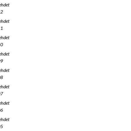
ehdet
12
ehdet
11
ehdet
10
ehdet
09
ehdet
08
ehdet
07
ehdet
06
ehdet
05