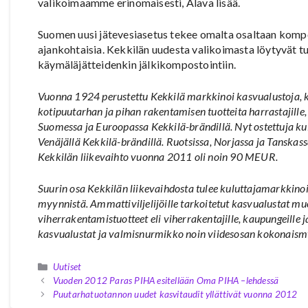
valikoimaamme erinomaisesti, Alava lisää.
Suomen uusi jätevesiasetus tekee omalta osaltaan kompo
ajankohtaisia. Kekkilän uudesta valikoimasta löytyvät tuo
käymäläjätteidenkin jälkikompostointiin.
Vuonna 1924 perustettu Kekkilä markkinoi kasvualustoja, k
kotipuutarhan ja pihan rakentamisen tuotteita harrastajille, 
Suomessa ja Euroopassa Kekkilä-brändillä. Nyt ostettuja 
Venäjällä Kekkilä-brändillä. Ruotsissa, Norjassa ja Tanskass
Kekkilän liikevaihto vuonna 2011 oli noin 90 MEUR.
Suurin osa Kekkilän liikevaihdosta tulee kuluttajamarkkinoi
myynnistä. Ammattiviljelijöille tarkoitetut kasvualustat m
viherrakentamistuotteet eli viherrakentajille, kaupungeill
kasvualustat ja valmisnurmikko noin viidesosan kokonaism
Kategoriat
Uutiset
Vuoden 2012 Paras PIHA esitellään Oma PIHA –lehdessä
Puutarhatuotannon uudet kasvitaudit yllättivät vuonna 2012