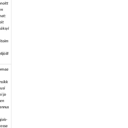
noitt
en
nat:
it
äksyi
itoim
elijöill
omaa
nsikk
usi
oi jo
nen
annus
jois-
ossa