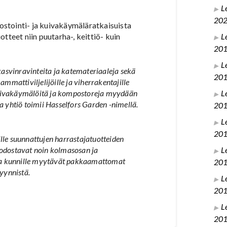
L
20
stointi- ja kuivakäymäläratkaisuista
L
tteet niin puutarha-, keittiö- kuin
20
L
asvinravinteita ja katemateriaaleja sekä
20
ammattiviljelijöille ja viherrakentajille
L
kuivakäymälöitä ja kompostoreja myydään
a yhtiö toimii Hasselfors Garden -nimellä.
20
L
20
lle suunnattujen harrastajatuotteiden
L
uodostavat noin kolmasosan ja
e ja kunnille myytävät pakkaamattomat
20
yynnistä.
L
20
L
20