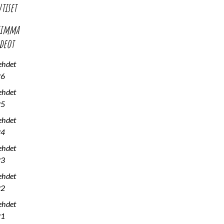
utiset
simma
ideot
ehdet
26
ehdet
25
ehdet
24
ehdet
23
ehdet
22
ehdet
21