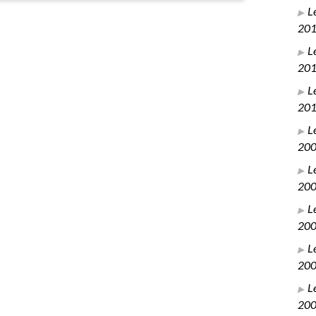
L
20
L
20
L
20
L
20
L
20
L
20
L
20
L
20