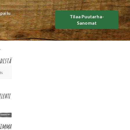
lpailu
Tilaa Puutarha-
Sanomat
distä
ilehti
simma