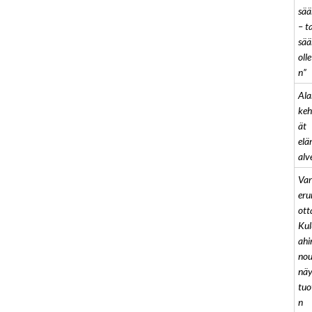
sää
– ta
sää
oll
n”
Ala
keh
ät
el
alv
Var
eru
ott
Kul
ahi
nou
nä
tuo
n