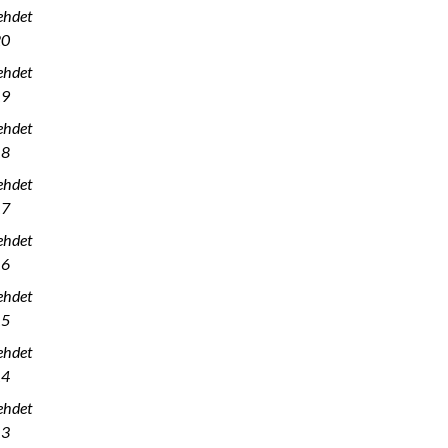
ehdet
20
ehdet
19
ehdet
18
ehdet
17
ehdet
16
ehdet
15
ehdet
14
ehdet
13