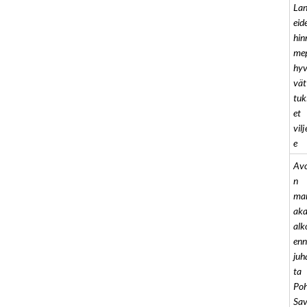
Lan
eid
hin
mep
hyv
vät
tuk
et
vilj
e
Av
n
ma
aka
alk
en
juh
ta
Poh
Sav