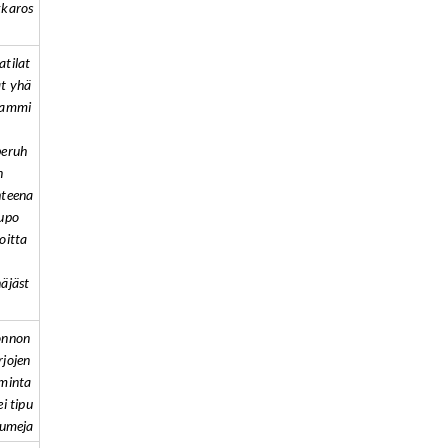
karos
tilat
t yhä
eammi
beruh
n
teena
upo
oitta
äjäst
onnon
jojen
minta
ei tipu
sumeja