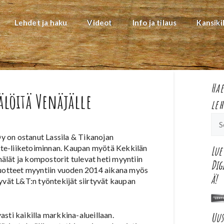
Lehdet ja haku
Videot
Info ja tilaus
Kansiki
Hae
älöitä Venäjälle
leh
y on ostanut Lassila & Tikanojan
te-liiketoiminnan. Kaupan myötä Kekkilän
Lue
lät ja kompostorit tulevat heti myyntiin
Dig
 tuotteet myyntiin vuoden 2014 aikana myös
ä!
yvät L&T:n työntekijät siirtyvät kaupan
Uu
sti kaikilla markkina-alueillaan.