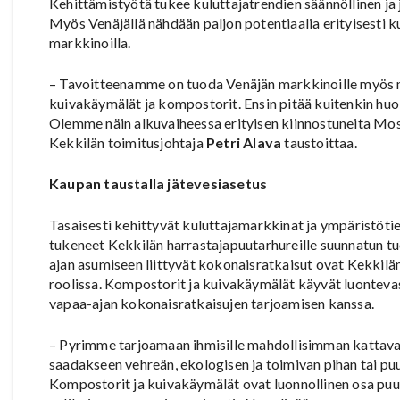
Kehittämistyötä tukee kuluttajatrendien säännöllinen ja j
Myös Venäjällä nähdään paljon potentiaalia erityisesti k
markkinoilla.
– Tavoitteenamme on tuoda Venäjän markkinoille myös
kuivakäymälät ja kompostorit. Ensin pitää kuitenkin huo
Olemme näin alkuvaiheessa erityisen kiinnostuneita Mos
Kekkilän toimitusjohtaja
Petri Alava
taustoittaa.
Kaupan taustalla jätevesiasetus
Tasaisesti kehittyvät kuluttajamarkkinat ja ympäristöt
tukeneet Kekkilän harrastajapuutarhureille suunnatun t
ajan asumiseen liittyvät kokonaisratkaisut ovat Kekkilä
roolissa. Kompostorit ja kuivakäymälät käyvät luonteva
vapaa-ajan kokonaisratkaisujen tarjoamisen kanssa.
– Pyrimme tarjoamaan ihmisille mahdollisimman kattavasti
saadakseen vehreän, ekologisen ja toimivan pihan tai puu
Kompostorit ja kuivakäymälät ovat luonnollinen osa puu