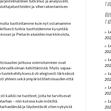
ärjestelmällinen tutkimus ja analysointi.
t u
uluttajatuotteiden ja viherrakentamisen
Uu
t v
 muita tuotteitamme kuin nyt ostamamme
lellisesti tutkia tuotteidemme kysyntää.
L
kovan ja Pietarin alueiden markkinoista,
20
L
20
L
ietoisuuden jatkuva voimistuminen ovat
20
uotevalikoiman kehittämistä. Myös vapaa-
L
n tuotekehityksessä strategisesti tärkeässä
sti yhteen sekä ympäristötietoisuuden että
20
L
20
 kaikki ne tuotteet, joita he tarvitsevat
L
tarhan – niin kotona kuin mökillä.
tarhaelämää ja täydentävät siten nykyistä
20