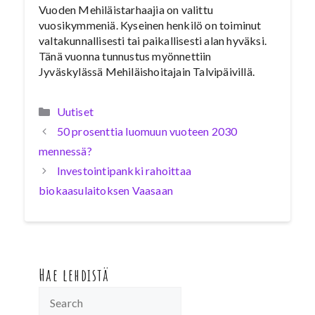
Vuoden Mehiläistarhaajia on valittu
vuosikymmeniä. Kyseinen henkilö on toiminut
valtakunnallisesti tai paikallisesti alan hyväksi.
Tänä vuonna tunnustus myönnettiin
Jyväskylässä Mehiläishoitajain Talvipäivillä.
Kategoriat
Uutiset
50 prosenttia luomuun vuoteen 2030
mennessä?
Investointipankki rahoittaa
biokaasulaitoksen Vaasaan
Hae lehdistä