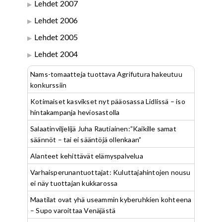
Lehdet 2007
Lehdet 2006
Lehdet 2005
Lehdet 2004
Nams-tomaatteja tuottava Agrifutura hakeutuu
konkurssiin
Kotimaiset kasvikset nyt pääosassa Lidlissä – iso
hintakampanja heviosastolla
Salaatinviljelijä Juha Rautiainen:”Kaikille samat
säännöt – tai ei sääntöjä ollenkaan”
Alanteet kehittävät elämyspalvelua
Varhaisperunantuottajat: Kuluttajahintojen nousu
ei näy tuottajan kukkarossa
Maatilat ovat yhä useammin kyberuhkien kohteena
– Supo varoittaa Venäjästä