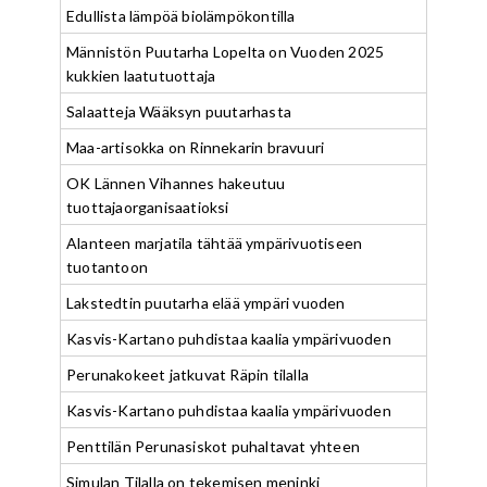
Edullista lämpöä biolämpökontilla
Männistön Puutarha Lopelta on Vuoden 2025
kukkien laatutuottaja
Salaatteja Wääksyn puutarhasta
Maa-artisokka on Rinnekarin bravuuri
OK Lännen Vihannes hakeutuu
tuottajaorganisaatioksi
Alanteen marjatila tähtää ympärivuotiseen
tuotantoon
Lakstedtin puutarha elää ympäri vuoden
Kasvis-Kartano puhdistaa kaalia ympärivuoden
Perunakokeet jatkuvat Räpin tilalla
Kasvis-Kartano puhdistaa kaalia ympärivuoden
Penttilän Perunasiskot puhaltavat yhteen
Simulan Tilalla on tekemisen meninki