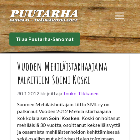
Siirry
sisältöön
Val
Tilaa Puutarha-Sanomat
Vuoden Mehiläistarhaajana
palkittiin Soini Koski
30.1.2012
kirjoittaja
Jouko Tikkanen
Suomen Mehiläishoitajain Liitto SML ry on
palkinnut Vuoden 2012 Mehiläistarhaajana
kokkolalaisen
Soini Kosken
. Koski on hoitanut
mehiläisiä 30 vuotta, osoittanut kekseliäisyyttä
ja osaamista mehiläistenhoidon kehittämisessä
sekä osallistunut aktiivisesti alan toimintaan