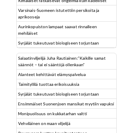
Kimalaiset ratkaisevat ongelmia kuin kädelliset
Varsinais-Suomeen istutettiin persikoita ja
aprikooseja
Aurinkopuiston lampaat saavat rinnalleen
mehiläiset
Syrjälät tukeutuvat biologiseen torjuntaan
Salaatinviljelijä Juha Rautiainen:”Kaikille samat
säännöt – tai ei sääntöjä ollenkaan”
Alanteet kehittävät elämyspalvelua
Taimityllilä tuottaa erikoisuuksia
Syrjälät tukeutuvat biologiseen torjuntaan
Ensimmäiset Suonenjoen mansikat myytiin vapuksi
Monipuolisuus on kukkatarhan valtti
Vehviläinen on maan viljelijä