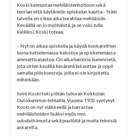
Koski kannustaa mehiläistenhoitoon sekä
teorian että käytännön opiskelun kautta.– Näin
talvella on oikea aika hurahtaa mehiläisiin.
Keväällä on jo myöhäistä, ja se voisi tulla
kalliiksi, Koski toteaa.
– Nyt on aikaa opiskella ja käydä konkareitten
luona katselemassa kalustoa ja opiskelemassa
ammattisanastoa. On aika hankkia kummisetä,
jota sitten kesällä kesärenkinä auttaa ja oppii
samalla piilokonsteja, joita ei ole kirjoitettu
mihinkään.
Soini Koski teki pitkän työuran Kokkolan
Outokummun tehtailla. Vuonna 1935 syntynyt
Koski on nyt eläkkeellä ja harrastaa
mehiläishoidon lisäksi myös mm.
sukututkimusta sekä puutöitä ja muita teknisiä
askareita.