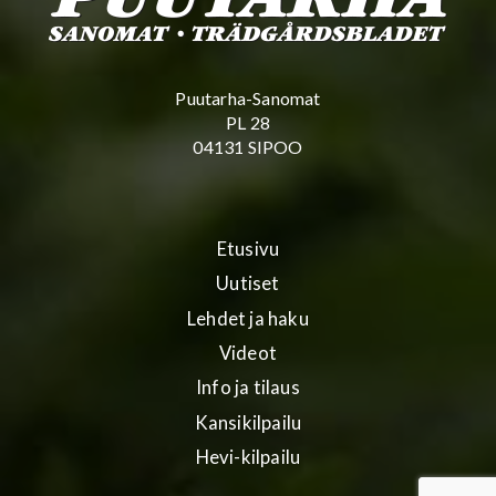
Puutarha-Sanomat
PL 28
04131 SIPOO
Etusivu
Uutiset
Lehdet ja haku
Videot
Info ja tilaus
Kansikilpailu
Hevi-kilpailu