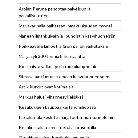
Arolan Peruna panostaa palveluun ja
paikallisuuteen
Marjakaupalla paikataan lomakuukauden myynti
Nanean ilmankuivain ja -puhdistin kasvihuoneisiin
Poikkeavalla lämpötilalla on paljon vaikutuksia
Marjaa yli 300 tonnia 8 hehtaarilta
Kotimaista valkosipulia ruokakauppoihin
Silmusalaatti muutti omaan kasvuhuoneeseen
Artik-kurkut ovat kotimaisia
Markus halusi vihannesviljelijäksi
Kesäkukkien kauppaa kartanomiljöössä
Isotalon tila keskitti marjatuotannon tunneleihin
Kesäkukkakauteen koetulla konseptilla
Orvokit avasivat kesäkukkamyynnin