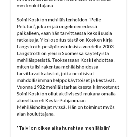
mm kouluttajana.
Soini Koski on mehiläistenhoidon ”Pelle
Peloton”, joka ei jää ongelmien edessä
paikalleen, vaan hän tarvittaessa keksii uusia
ratkaisuja. Yksi osoitus tästä on Kosken kirja
Langstroth-pesäpiirustuksista vuodelta 2003.
Langstroth on yleisin Suomessa käytetyistä
mehiläispesistä. Teoksessaan Koski ehdottaa,
miten tulisi rakentaa mehiläishoidossa
tarvittavat kalustot, jotta ne olisivat
mahdollisimman helppokäyttöiset ja kestävät.
Vuonna 1982 mehiläistarhauksesta kiinnostunut
Soini Koski on ollut aktiivisesti mukana omalla
alueellaan eli Keski-Pohjanmaan
Mehiläishoitajat ry:ssä. Hän on toiminut myös
alan kouluttajana.
”Talvi on oikea aika hurahtaa mehiläisiin”