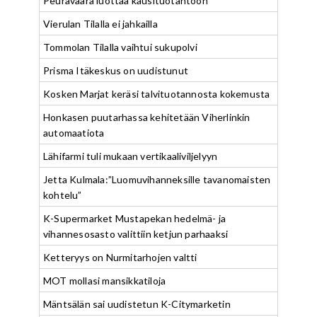
Peuravaara luottaa kausituotantoon
Vierulan Tilalla ei jahkailla
Tommolan Tilalla vaihtui sukupolvi
Prisma Itäkeskus on uudistunut
Kosken Marjat keräsi talvituotannosta kokemusta
Honkasen puutarhassa kehitetään Viherlinkin
automaatiota
Lähifarmi tuli mukaan vertikaaliviljelyyn
Jetta Kulmala:”Luomuvihanneksille tavanomaisten
kohtelu”
K-Supermarket Mustapekan hedelmä- ja
vihannesosasto valittiin ketjun parhaaksi
Ketteryys on Nurmitarhojen valtti
MOT mollasi mansikkatiloja
Mäntsälän sai uudistetun K-Citymarketin