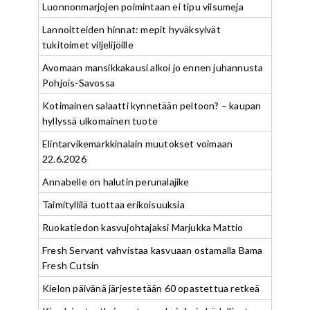
Luonnonmarjojen poimintaan ei tipu viisumeja
Lannoitteiden hinnat: mepit hyväksyivät
tukitoimet viljelijöille
Avomaan mansikkakausi alkoi jo ennen juhannusta
Pohjois-Savossa
Kotimainen salaatti kynnetään peltoon? – kaupan
hyllyssä ulkomainen tuote
Elintarvikemarkkinalain muutokset voimaan
22.6.2026
Annabelle on halutin perunalajike
Taimityllilä tuottaa erikoisuuksia
Ruokatiedon kasvujohtajaksi Marjukka Mattio
Fresh Servant vahvistaa kasvuaan ostamalla Bama
Fresh Cutsin
Kielon päivänä järjestetään 60 opastettua retkeä