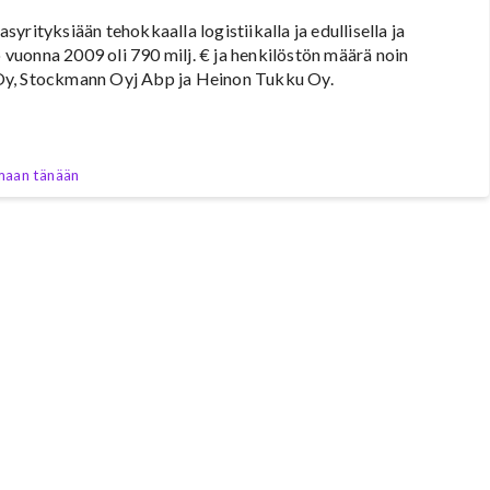
rityksiään tehokkaalla logistiikalla ja edullisella ja
o vuonna 2009 oli 790 milj. € ja henkilöstön määrä noin
 Oy, Stockmann Oyj Abp ja Heinon Tukku Oy.
maan tänään