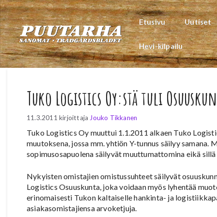
Siirry
sisältöön
Etusivu
Uutiset
Hevi-kilpailu
Tuko Logistics Oy:stä tuli Osuuskun
11.3.2011
kirjoittaja
Jouko Tikkanen
Tuko Logistics Oy muuttui 1.1.2011 alkaen Tuko Logis
muutoksena, jossa mm. yhtiön Y-tunnus säilyy samana. M
sopimusosapuolena säilyvät muuttumattomina eikä sillä 
Nykyisten omistajien omistussuhteet säilyvät osuuskunn
Logistics Osuuskunta, joka voidaan myös lyhentää muo
erinomaisesti Tukon kaltaiselle hankinta- ja logistiikkap
asiakasomistajiensa arvoketjuja.