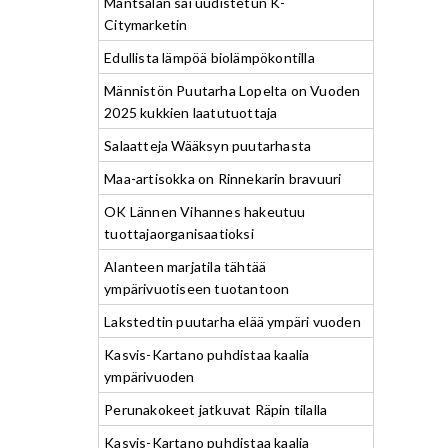
Mäntsälän sai uudistetun K-
Citymarketin
Edullista lämpöä biolämpökontilla
Männistön Puutarha Lopelta on Vuoden
2025 kukkien laatutuottaja
Salaatteja Wääksyn puutarhasta
Maa-artisokka on Rinnekarin bravuuri
OK Lännen Vihannes hakeutuu
tuottajaorganisaatioksi
Alanteen marjatila tähtää
ympärivuotiseen tuotantoon
Lakstedtin puutarha elää ympäri vuoden
Kasvis-Kartano puhdistaa kaalia
ympärivuoden
Perunakokeet jatkuvat Räpin tilalla
Kasvis-Kartano puhdistaa kaalia