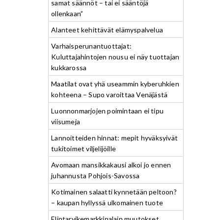
samat säännöt – tai ei sääntöjä
ollenkaan”
Alanteet kehittävät elämyspalvelua
Varhaisperunantuottajat:
Kuluttajahintojen nousu ei näy tuottajan
kukkarossa
Maatilat ovat yhä useammin kyberuhkien
kohteena – Supo varoittaa Venäjästä
Luonnonmarjojen poimintaan ei tipu
viisumeja
Lannoitteiden hinnat: mepit hyväksyivät
tukitoimet viljelijöille
Avomaan mansikkakausi alkoi jo ennen
juhannusta Pohjois-Savossa
Kotimainen salaatti kynnetään peltoon?
– kaupan hyllyssä ulkomainen tuote
Elintarvikemarkkinalain muutokset