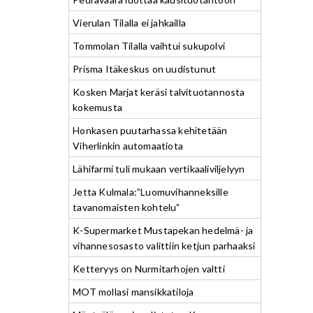
Vierulan Tilalla ei jahkailla
Tommolan Tilalla vaihtui sukupolvi
Prisma Itäkeskus on uudistunut
Kosken Marjat keräsi talvituotannosta
kokemusta
Honkasen puutarhassa kehitetään
Viherlinkin automaatiota
Lähifarmi tuli mukaan vertikaaliviljelyyn
Jetta Kulmala:”Luomuvihanneksille
tavanomaisten kohtelu”
K-Supermarket Mustapekan hedelmä- ja
vihannesosasto valittiin ketjun parhaaksi
Ketteryys on Nurmitarhojen valtti
MOT mollasi mansikkatiloja