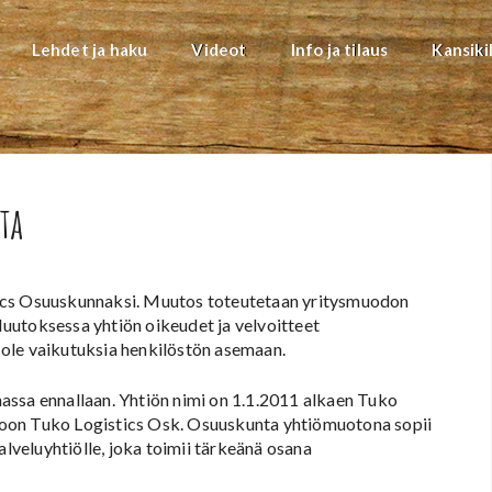
Lehdet ja haku
Videot
Info ja tilaus
Kansiki
ta
tics Osuuskunnaksi. Muutos toteutetaan yritysmuodon
uutoksessa yhtiön oikeudet ja velvoitteet
ole vaikutuksia henkilöstön asemaan.
assa ennallaan. Yhtiön nimi on 1.1.2011 alkaen Tuko
toon Tuko Logistics Osk. Osuuskunta yhtiömuotona sopii
alveluyhtiölle, joka toimii tärkeänä osana