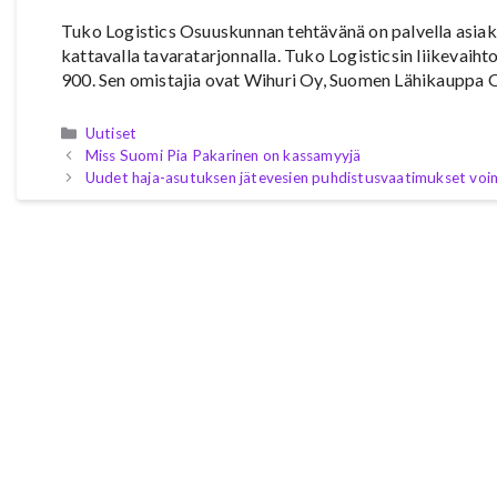
Tuko Logistics Osuuskunnan tehtävänä on palvella asiakasy
kattavalla tavaratarjonnalla. Tuko Logisticsin liikevaiht
900. Sen omistajia ovat Wihuri Oy, Suomen Lähikauppa
Kategoriat
Uutiset
Miss Suomi Pia Pakarinen on kassamyyjä
Uudet haja-asutuksen jätevesien puhdistusvaatimukset voi