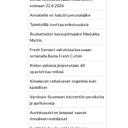
voimaan 22.6.2026
Annabelle on halutin perunalajike
Taimityllilä tuottaa erikoisuuksia
Ruokatiedon kasvujohtajaksi Marjukka
Mattio
Fresh Servant vahvistaa kasvuaan
ostamalla Bama Fresh Cutsin
Kielon päivänä järjestetään 60
opastettua retkeä
Kimalaiset ratkaisevat ongelmia kuin
kädelliset
Varsinais-Suomeen istutettiin persikoita
ja aprikooseja
Aurinkopuiston lampaat saavat
rinnalleen mehiläiset