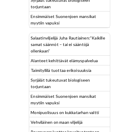
Syrjälät tukeutuvat biologiseen
torjuntaan
Ensimmäiset Suonenjoen mansikat
myytiin vapuksi
Salaatinviljelijä Juha Rautiainen:”Kaikille
samat säännöt – tai ei sääntöjä
ollenkaan”
Alanteet kehittävät elämyspalvelua
Taimityllilä tuottaa erikoisuuksia
Syrjälät tukeutuvat biologiseen
torjuntaan
Ensimmäiset Suonenjoen mansikat
myytiin vapuksi
Monipuolisuus on kukkatarhan valtti
Vehviläinen on maan viljelijä
Peuravaara luottaa kausituotantoon