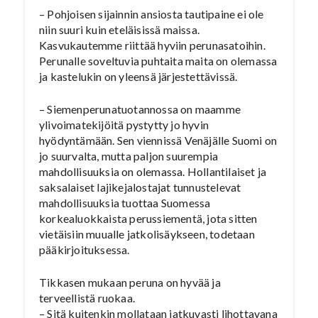
– Pohjoisen sijainnin ansiosta tautipaine ei ole
niin suuri kuin eteläisissä maissa.
Kasvukautemme riittää hyviin perunasatoihin.
Perunalle soveltuvia puhtaita maita on olemassa
ja kastelukin on yleensä järjestettävissä.
– Siemenperunatuotannossa on maamme
ylivoimatekijöitä pystytty jo hyvin
hyödyntämään. Sen viennissä Venäjälle Suomi on
jo suurvalta, mutta paljon suurempia
mahdollisuuksia on olemassa. Hollantilaiset ja
saksalaiset lajikejalostajat tunnustelevat
mahdollisuuksia tuottaa Suomessa
korkealuokkaista perussiementä, jota sitten
vietäisiin muualle jatkolisäykseen, todetaan
pääkirjoituksessa.
Tikkasen mukaan peruna on hyvää ja
terveellistä ruokaa.
– Sitä kuitenkin mollataan jatkuvasti lihottavana