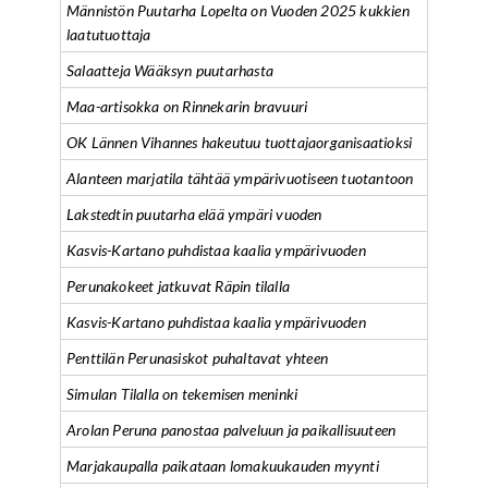
Männistön Puutarha Lopelta on Vuoden 2025 kukkien
laatutuottaja
Salaatteja Wääksyn puutarhasta
Maa-artisokka on Rinnekarin bravuuri
OK Lännen Vihannes hakeutuu tuottajaorganisaatioksi
Alanteen marjatila tähtää ympärivuotiseen tuotantoon
Lakstedtin puutarha elää ympäri vuoden
Kasvis-Kartano puhdistaa kaalia ympärivuoden
Perunakokeet jatkuvat Räpin tilalla
Kasvis-Kartano puhdistaa kaalia ympärivuoden
Penttilän Perunasiskot puhaltavat yhteen
Simulan Tilalla on tekemisen meninki
Arolan Peruna panostaa palveluun ja paikallisuuteen
Marjakaupalla paikataan lomakuukauden myynti