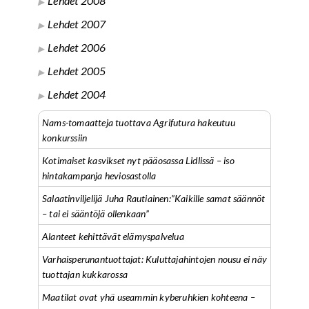
Lehdet 2008
Lehdet 2007
Lehdet 2006
Lehdet 2005
Lehdet 2004
Nams-tomaatteja tuottava Agrifutura hakeutuu
konkurssiin
Kotimaiset kasvikset nyt pääosassa Lidlissä – iso
hintakampanja heviosastolla
Salaatinviljelijä Juha Rautiainen:”Kaikille samat säännöt
– tai ei sääntöjä ollenkaan”
Alanteet kehittävät elämyspalvelua
Varhaisperunantuottajat: Kuluttajahintojen nousu ei näy
tuottajan kukkarossa
Maatilat ovat yhä useammin kyberuhkien kohteena –