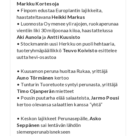
Markku Kortesoja
• Finpom edustaa Europlantin lajikkeita,
haastateltavana
Heikki Markus
• Luonnosta Oy menee yli rajojen, ruokaperunaa
vientiin liki 30 miljoonaa kiloa, haastattelussa
Aki Aunola
ja
Antti Kuusisto
• Stockmannin uusi Herkku on puoli hehtaaria,
tuoteryhmäpäällikkö
Teuvo Koivisto
esittelee
uutta hevi-osastoa
• Kuusamon peruna huoltaa Rukaa, yrittäjä
Auno Törmänen
kertoo
• Tunturin Tuoretuote syntyi perunasta, yrittäjä
Timo Ojanperän
mietteet
• Pousin puutarha elää salaateista,
Jarmo Pousi
kertoo olevansa salaattien kanssa ”yhtä”
• Keskon lajikkeet Perunasepälle,
Asko
Seppänen
sai lentävän lähdön
siemenperunabisnekseen