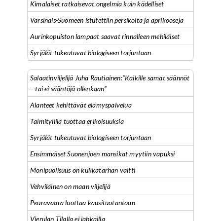
Kimalaiset ratkaisevat ongelmia kuin kädelliset
Varsinais-Suomeen istutettiin persikoita ja aprikooseja
Aurinkopuiston lampaat saavat rinnalleen mehiläiset
Syrjälät tukeutuvat biologiseen torjuntaan
Salaatinviljelijä Juha Rautiainen:”Kaikille samat säännöt
– tai ei sääntöjä ollenkaan”
Alanteet kehittävät elämyspalvelua
Taimityllilä tuottaa erikoisuuksia
Syrjälät tukeutuvat biologiseen torjuntaan
Ensimmäiset Suonenjoen mansikat myytiin vapuksi
Monipuolisuus on kukkatarhan valtti
Vehviläinen on maan viljelijä
Peuravaara luottaa kausituotantoon
Vierulan Tilalla ei jahkailla