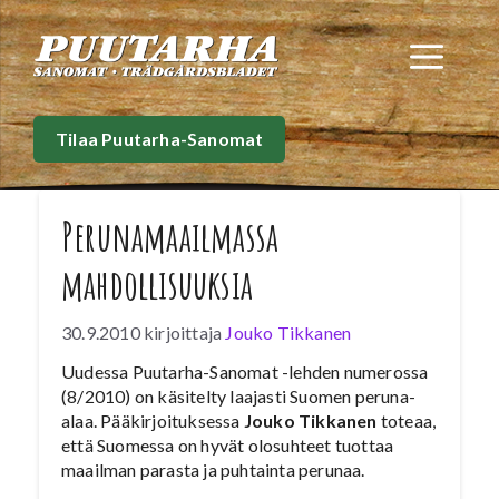
Siirry
sisältöön
Val
Tilaa Puutarha-Sanomat
Perunamaailmassa
mahdollisuuksia
30.9.2010
kirjoittaja
Jouko Tikkanen
Uudessa Puutarha-Sanomat -lehden numerossa
(8/2010) on käsitelty laajasti Suomen peruna-
alaa. Pääkirjoituksessa
Jouko Tikkanen
toteaa,
että Suomessa on hyvät olosuhteet tuottaa
maailman parasta ja puhtainta perunaa.