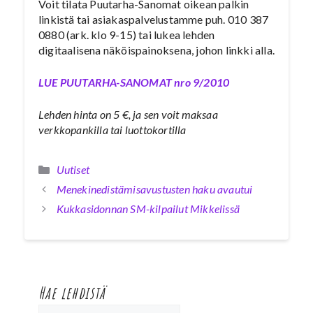
Voit tilata Puutarha-Sanomat oikean palkin
linkistä tai asiakaspalvelustamme puh. 010 387
0880 (ark. klo 9-15) tai lukea lehden
digitaalisena näköispainoksena, johon linkki alla.
LUE PUUTARHA-SANOMAT nro 9/2010
Lehden hinta on 5 €, ja sen voit maksaa
verkkopankilla tai luottokortilla
Kategoriat
Uutiset
Menekinedistämisavustusten haku avautui
Kukkasidonnan SM-kilpailut Mikkelissä
Hae lehdistä