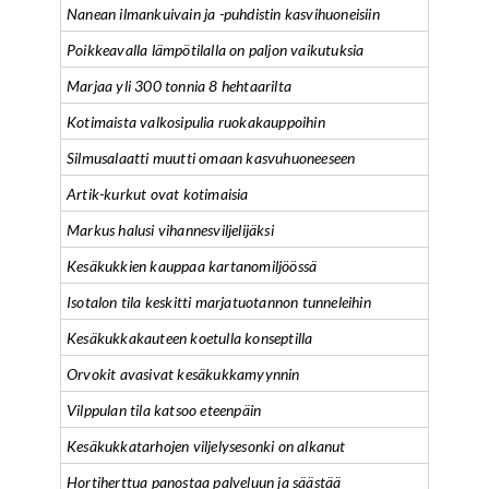
Nanean ilmankuivain ja -puhdistin kasvihuoneisiin
Poikkeavalla lämpötilalla on paljon vaikutuksia
Marjaa yli 300 tonnia 8 hehtaarilta
Kotimaista valkosipulia ruokakauppoihin
Silmusalaatti muutti omaan kasvuhuoneeseen
Artik-kurkut ovat kotimaisia
Markus halusi vihannesviljelijäksi
Kesäkukkien kauppaa kartanomiljöössä
Isotalon tila keskitti marjatuotannon tunneleihin
Kesäkukkakauteen koetulla konseptilla
Orvokit avasivat kesäkukkamyynnin
Vilppulan tila katsoo eteenpäin
Kesäkukkatarhojen viljelysesonki on alkanut
Hortiherttua panostaa palveluun ja säästää