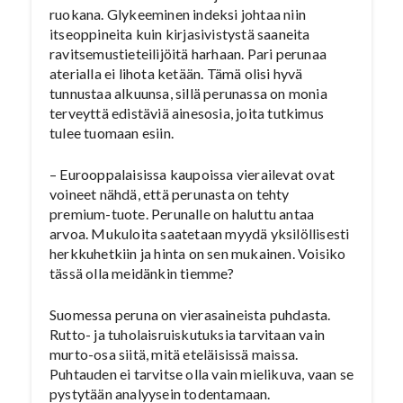
ruokana. Glykeeminen indeksi johtaa niin
itseoppineita kuin kirjasivistystä saaneita
ravitsemustieteilijöitä harhaan. Pari perunaa
aterialla ei lihota ketään. Tämä olisi hyvä
tunnustaa alkuunsa, sillä perunassa on monia
terveyttä edistäviä ainesosia, joita tutkimus
tulee tuomaan esiin.
– Eurooppalaisissa kaupoissa vierailevat ovat
voineet nähdä, että perunasta on tehty
premium-tuote. Perunalle on haluttu antaa
arvoa. Mukuloita saatetaan myydä yksilöllisesti
herkkuhetkiin ja hinta on sen mukainen. Voisiko
tässä olla meidänkin tiemme?
Suomessa peruna on vierasaineista puhdasta.
Rutto- ja tuholaisruiskutuksia tarvitaan vain
murto-osa siitä, mitä eteläisissä maissa.
Puhtauden ei tarvitse olla vain mielikuva, vaan se
pystytään analyysein todentamaan.