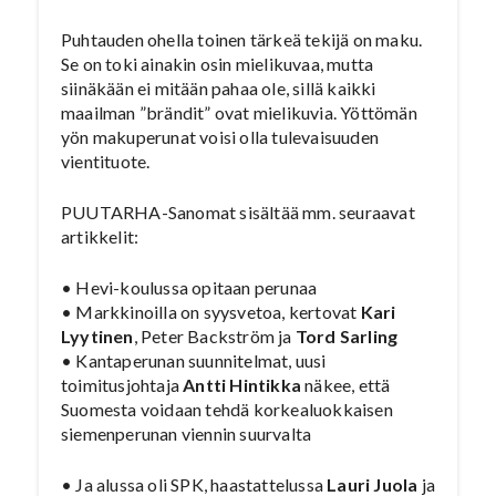
Puhtauden ohella toinen tärkeä tekijä on maku.
Se on toki ainakin osin mielikuvaa, mutta
siinäkään ei mitään pahaa ole, sillä kaikki
maailman ”brändit” ovat mielikuvia. Yöttömän
yön makuperunat voisi olla tulevaisuuden
vientituote.
PUUTARHA-Sanomat sisältää mm. seuraavat
artikkelit:
• Hevi-koulussa opitaan perunaa
• Markkinoilla on syysvetoa, kertovat
Kari
Lyytinen
, Peter Backström ja
Tord Sarling
• Kantaperunan suunnitelmat, uusi
toimitusjohtaja
Antti Hintikka
näkee, että
Suomesta voidaan tehdä korkealuokkaisen
siemenperunan viennin suurvalta
• Ja alussa oli SPK, haastattelussa
Lauri Juola
ja