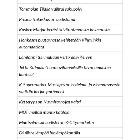
Tommolan Tilalla vaihtui sukupolvi
Prisma Itäkeskus on uudistunut
Kosken Marjat keräsi talvituotannosta kokemusta
Honkasen puutarhassa kehitetään Viherlinkin
automaatiota
Lähifarmi tuli mukaan vertikaaliviljelyyn
Jetta Kulmala:”Luomuvihanneksille tavanomaisten
kohtelu”
K-Supermarket Mustapekan hedelmä- ja vihannesosasto
valittiin ketjun parhaaksi
Ketteryys on Nurmitarhojen valtti
MOT mollasi mansikkatiloja
Mäntsälän sai uudistetun K-Citymarketin
Edullista lämpöä biolämpökontilla