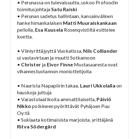
• Perunassa on tulevaisuutta, uskoo Profoodin
toimitusjohtaja
Satu Raiski
• Perunan sadetus hallintaan, kansainvälinen
hanke himankalaisen
Matti Muuraiskankaan
pellolla,
Esa Kuusela
Rosenqvistiltä esittelee
koetta.
• Viiniyrittäjyyttä Vuokatissa,
Nils Colliander
ui vastavirtaan ja muutti Sotkamoon
•
Christer
ja
Eivor Finne
Mustasaaresta ovat
vihannestuotannon moniottelijoita
• Naurista Napapiirin takaa,
Lauri Ukkolalla
on
hauskoja juttuja
• Varastolaatikoita ammattilaiselta,
Päiviö
Nikko
poikineen pyörittävät Pyhäjoen Puu
Oy:tä
• Suklaata kotimaisista marjoista, yrittäjänä
Ritva Södergård