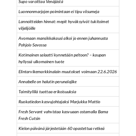
Supo varoittaa Venäjästä
Luonnonmarjojen poimintaan ei tipu viisumeja
Lannoitteiden hinnat: mepit hyväksyivät tukitoimet
viljelijöille
Avomaan mansikkakausi alkoi jo ennen juhannusta
Pohjois-Savossa
Kotimainen salaatti kynnetään peltoon? – kaupan
hyllyssä ulkomainen tuote
Elintarvikemarkkinalain muutokset voimaan 22.6.2026
Annabelle on halutin perunalajike
Taimityllilä tuottaa erikoisuuksia
Ruokatiedon kasvujohtajaksi Marjukka Mattio
Fresh Servant vahvistaa kasvuaan ostamalla Bama
Fresh Cutsin
Kielon päivänä järjestetään 60 opastettua retkeä