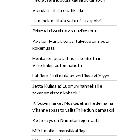
Vierulan Tilalla ei jahkailla
Tommolan Tilalla vaihtui sukupolvi
Prisma Itäkeskus on uudistunut
Kosken Marjat keräsi talvituotannosta
kokemusta
Honkasen puutarhassa kehitetään
Viherlinkin automaatiota
Lähifarmi tuli mukaan vertikaaliviljelyyn
Jetta Kulmala:”Luomuvihanneksille
tavanomaisten kohtelu”
K-Supermarket Mustapekan hedelmä- ja
vihannesosasto valittiin ketjun parhaaksi
Ketteryys on Nurmitarhojen valtti
MOT mollasi mansikkatiloja