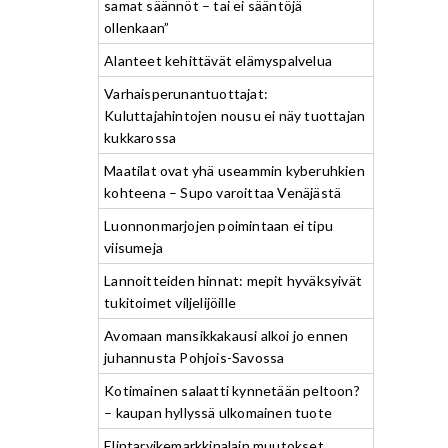
samat säännöt – tai ei sääntöjä
ollenkaan”
Alanteet kehittävät elämyspalvelua
Varhaisperunantuottajat:
Kuluttajahintojen nousu ei näy tuottajan
kukkarossa
Maatilat ovat yhä useammin kyberuhkien
kohteena – Supo varoittaa Venäjästä
Luonnonmarjojen poimintaan ei tipu
viisumeja
Lannoitteiden hinnat: mepit hyväksyivät
tukitoimet viljelijöille
Avomaan mansikkakausi alkoi jo ennen
juhannusta Pohjois-Savossa
Kotimainen salaatti kynnetään peltoon?
– kaupan hyllyssä ulkomainen tuote
Elintarvikemarkkinalain muutokset