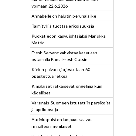
voimaan 22.6.2026
Annabelle on halutin perunalajike
Taimityllilä tuottaa erikoisuuksia
Ruokatiedon kasvujohtajaksi Marjukka
Mattio
Fresh Servant vahvistaa kasvuaan
ostamalla Bama Fresh Cutsin
Kielon päivänä järjestetään 60
opastettua retkeä
Kimalaiset ratkaisevat ongelmia kuin
kädelliset
Varsinais-Suomeen istutettiin persikoita
ja aprikooseja
Aurinkopuiston lampaat saavat
rinnalleen mehiläiset