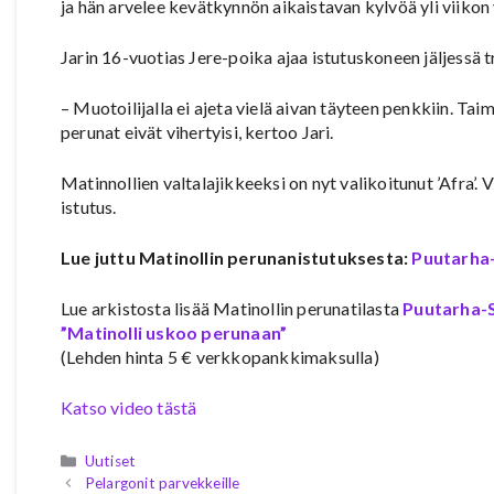
ja hän arvelee kevätkynnön aikaistavan kylvöä yli viikon 
Jarin 16-vuotias Jere-poika ajaa istutuskoneen jäljessä 
– Muotoilijalla ei ajeta vielä aivan täyteen penkkiin. Tai
perunat eivät vihertyisi, kertoo Jari.
Matinnollien valtalajikkeeksi on nyt valikoitunut ’Afra’
istutus.
Lue juttu Matinollin perunanistutuksesta:
Puutarha
Lue arkistosta lisää Matinollin perunatilasta
Puutarha-S
”Matinolli uskoo perunaan”
(Lehden hinta 5 € verkkopankkimaksulla)
Katso video tästä
Kategoriat
Uutiset
Pelargonit parvekkeille