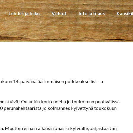
Lehdet ja haku
Videot
Info ja tilaus
Kansiki
okuun 14. päivänä äärimmäisen poikkeuksellisissa
nistyivät Oulunkin korkeudella jo toukokuun puolivälissä.
oli 90 perunahehtaarista jo kolmannes kylvettynä toukokuun
Muutoin ei näin aikaisin pääsisi kylvöille, paljastaa Jari