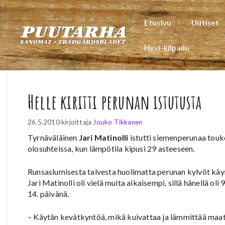
Siirry
sisältöön
Etusivu
Uutiset
Hevi-kilpailu
Helle kiritti perunan istutusta
26.5.2010
kirjoittaja
Jouko Tikkanen
Tyrnäväläinen
Jari Matinolli
istutti siemenperunaa touk
olosuhteissa, kun lämpötila kipusi 29 asteeseen.
Runsaslumisesta talvesta huolimatta perunan kylvöt käyn
Jari Matinolli oli vielä muita aikaisempi, sillä hänellä 
14. päivänä.
– Käytän kevätkyntöä, mikä kuivattaa ja lämmittää maata. 