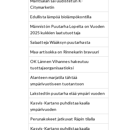
Mäntsälän sai uudistetun K-
Citymarketin
Edullista lämpöä biolämpökontilla
Männistön Puutarha Lopelta on Vuoden
2025 kukkien laatutuottaja
Salaatteja Wääksyn puutarhasta
Maa-artisokka on Rinnekarin bravuuri
OK Lännen Vihannes hakeutuu
tuottajaorganisaatioksi
Alanteen marjatila tähtää
ympärivuotiseen tuotantoon
Lakstedtin puutarha elää ympäri vuoden
Kasvis-Kartano puhdistaa kaalia
ympärivuoden
Perunakokeet jatkuvat Räpin tilalla
Kasvis-Kartano puhdistaa kaalia