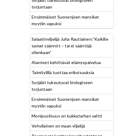
Syrjälät tukeutuvat biologiseen
torjuntaan
Ensimmäiset Suonenjoen mansikat
myytiin vapuksi
Salaatinviljelijä Juha Rautiainen:”Kaikille
samat säännöt – tai ei sääntöjä
ollenkaan”
Alanteet kehittävät elämyspalvelua
Taimityllilä tuottaa erikoisuuksia
Syrjälät tukeutuvat biologiseen
torjuntaan
Ensimmäiset Suonenjoen mansikat
myytiin vapuksi
Monipuolisuus on kukkatarhan valtti
Vehviläinen on maan viljelijä
Peuravaara luottaa kausituotantoon