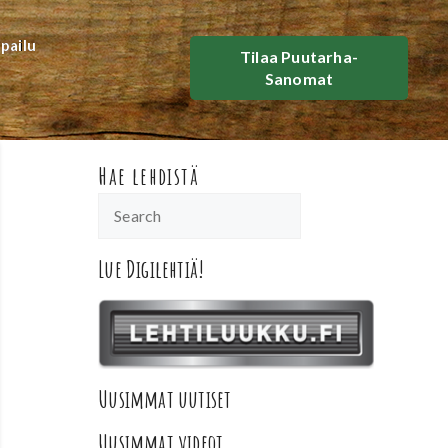
lpailu
Tilaa Puutarha-
Sanomat
Hae lehdistä
Lue Digilehtiä!
Uusimmat uutiset
Uusimmat videot