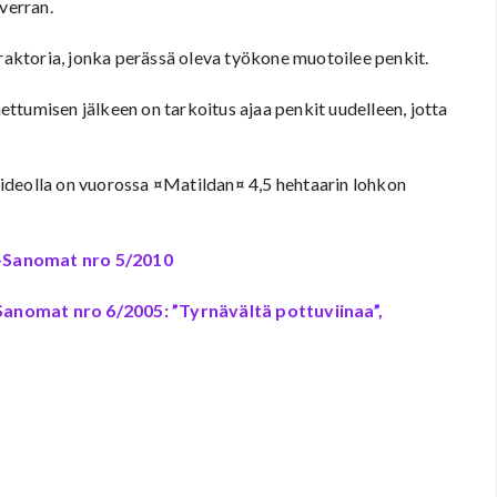
verran.
traktoria, jonka perässä oleva työkone muotoilee penkit.
mettumisen jälkeen on tarkoitus ajaa penkit uudelleen, jotta
. Videolla on vuorossa ¤Matildan¤ 4,5 hehtaarin lohkon
-Sanomat nro 5/2010
anomat nro 6/2005: ”Tyrnävältä pottuviinaa”,