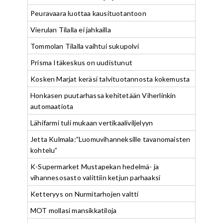
Peuravaara luottaa kausituotantoon
Vierulan Tilalla ei jahkailla
Tommolan Tilalla vaihtui sukupolvi
Prisma Itäkeskus on uudistunut
Kosken Marjat keräsi talvituotannosta kokemusta
Honkasen puutarhassa kehitetään Viherlinkin
automaatiota
Lähifarmi tuli mukaan vertikaaliviljelyyn
Jetta Kulmala:”Luomuvihanneksille tavanomaisten
kohtelu”
K-Supermarket Mustapekan hedelmä- ja
vihannesosasto valittiin ketjun parhaaksi
Ketteryys on Nurmitarhojen valtti
MOT mollasi mansikkatiloja