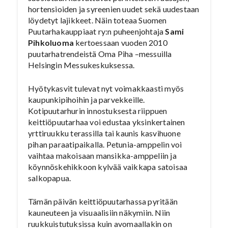
hortensioiden ja syreenien uudet sekä uudestaan
löydetyt lajikkeet. Näin toteaa Suomen
Puutarhakauppiaat ry:n puheenjohtaja
Sami
Pihkoluoma
kertoessaan vuoden 2010
puutarhatrendeistä Oma Piha –messuilla
Helsingin Messukeskuksessa.
Hyötykasvit tulevat nyt voimakkaasti myös
kaupunkipihoihin ja parvekkeille.
Kotipuutarhurin innostuksesta riippuen
keittiöpuutarhaa voi edustaa yksinkertainen
yrttiruukku terassilla tai kaunis kasvihuone
pihan paraatipaikalla. Petunia-amppelin voi
vaihtaa makoisaan mansikka-amppeliin ja
köynnöskehikkoon kylvää vaikkapa satoisaa
salkopapua.
Tämän päivän keittiöpuutarhassa pyritään
kauneuteen ja visuaalisiin näkymiin. Niin
ruukkuistutuksissa kuin avomaallakin on