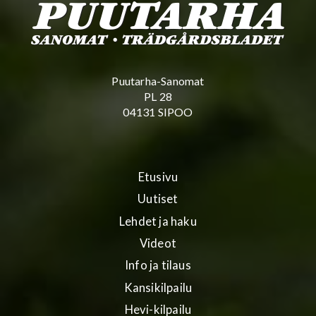
Puutarha-Sanomat
PL 28
04131 SIPOO
Etusivu
Uutiset
Lehdet ja haku
Videot
Info ja tilaus
Kansikilpailu
Hevi-kilpailu