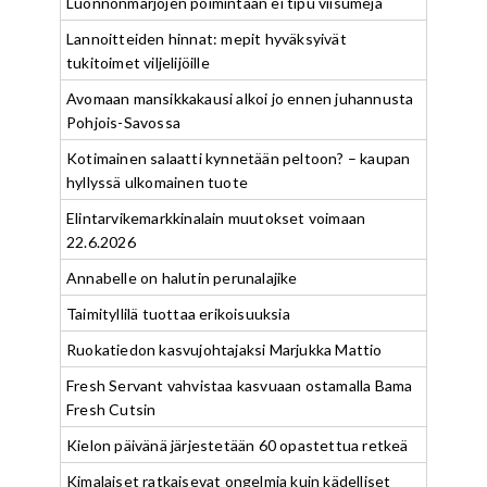
Luonnonmarjojen poimintaan ei tipu viisumeja
Lannoitteiden hinnat: mepit hyväksyivät
tukitoimet viljelijöille
Avomaan mansikkakausi alkoi jo ennen juhannusta
Pohjois-Savossa
Kotimainen salaatti kynnetään peltoon? – kaupan
hyllyssä ulkomainen tuote
Elintarvikemarkkinalain muutokset voimaan
22.6.2026
Annabelle on halutin perunalajike
Taimityllilä tuottaa erikoisuuksia
Ruokatiedon kasvujohtajaksi Marjukka Mattio
Fresh Servant vahvistaa kasvuaan ostamalla Bama
Fresh Cutsin
Kielon päivänä järjestetään 60 opastettua retkeä
Kimalaiset ratkaisevat ongelmia kuin kädelliset