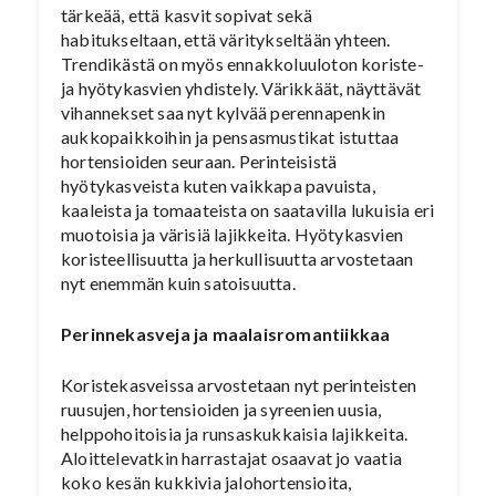
tärkeää, että kasvit sopivat sekä
habitukseltaan, että väritykseltään yhteen.
Trendikästä on myös ennakkoluuloton koriste-
ja hyötykasvien yhdistely. Värikkäät, näyttävät
vihannekset saa nyt kylvää perennapenkin
aukkopaikkoihin ja pensasmustikat istuttaa
hortensioiden seuraan. Perinteisistä
hyötykasveista kuten vaikkapa pavuista,
kaaleista ja tomaateista on saatavilla lukuisia eri
muotoisia ja värisiä lajikkeita. Hyötykasvien
koristeellisuutta ja herkullisuutta arvostetaan
nyt enemmän kuin satoisuutta.
Perinnekasveja ja maalaisromantiikkaa
Koristekasveissa arvostetaan nyt perinteisten
ruusujen, hortensioiden ja syreenien uusia,
helppohoitoisia ja runsaskukkaisia lajikkeita.
Aloittelevatkin harrastajat osaavat jo vaatia
koko kesän kukkivia jalohortensioita,