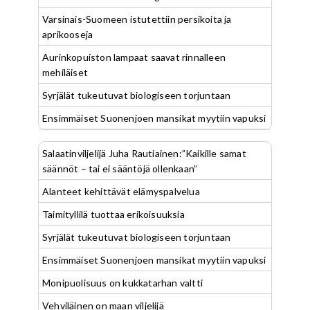
Varsinais-Suomeen istutettiin persikoita ja
aprikooseja
Aurinkopuiston lampaat saavat rinnalleen
mehiläiset
Syrjälät tukeutuvat biologiseen torjuntaan
Ensimmäiset Suonenjoen mansikat myytiin vapuksi
Salaatinviljelijä Juha Rautiainen:”Kaikille samat
säännöt – tai ei sääntöjä ollenkaan”
Alanteet kehittävät elämyspalvelua
Taimityllilä tuottaa erikoisuuksia
Syrjälät tukeutuvat biologiseen torjuntaan
Ensimmäiset Suonenjoen mansikat myytiin vapuksi
Monipuolisuus on kukkatarhan valtti
Vehviläinen on maan viljelijä