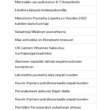
Mäntsälän sai uudistetun K-Citymarketin
Edullista lämpöä biolämpökontilla
Männistön Puutarha Lopelta on Vuoden 2025
kukkien laatutuottaja
Salaatteja Wääksyn puutarhasta
Maa-artisokka on Rinnekarin bravuuri
OK Lännen Vihannes hakeutuu
tuottajaorganisaatioksi
Alanteen marjatila tähtää ympärivuotiseen
tuotantoon
Lakstedtin puutarha elää ympäri vuoden
Kasvis-Kartano puhdistaa kaalia ympärivuoden
Perunakokeet jatkuvat Räpin tilalla
Kasvis-Kartano puhdistaa kaalia ympärivuoden
Penttilän Perunasiskot puhaltavat yhteen