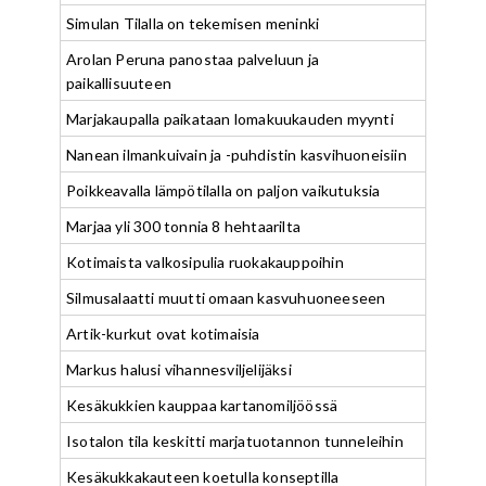
Simulan Tilalla on tekemisen meninki
Arolan Peruna panostaa palveluun ja
paikallisuuteen
Marjakaupalla paikataan lomakuukauden myynti
Nanean ilmankuivain ja -puhdistin kasvihuoneisiin
Poikkeavalla lämpötilalla on paljon vaikutuksia
Marjaa yli 300 tonnia 8 hehtaarilta
Kotimaista valkosipulia ruokakauppoihin
Silmusalaatti muutti omaan kasvuhuoneeseen
Artik-kurkut ovat kotimaisia
Markus halusi vihannesviljelijäksi
Kesäkukkien kauppaa kartanomiljöössä
Isotalon tila keskitti marjatuotannon tunneleihin
Kesäkukkakauteen koetulla konseptilla