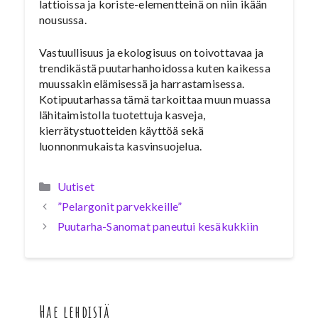
lattioissa ja koriste-elementteinä on niin ikään
nousussa.
Vastuullisuus ja ekologisuus on toivottavaa ja
trendikästä puutarhanhoidossa kuten kaikessa
muussakin elämisessä ja harrastamisessa.
Kotipuutarhassa tämä tarkoittaa muun muassa
lähitaimistolla tuotettuja kasveja,
kierrätystuotteiden käyttöä sekä
luonnonmukaista kasvinsuojelua.
Kategoriat
Uutiset
”Pelargonit parvekkeille”
Puutarha-Sanomat paneutui kesäkukkiin
Hae lehdistä