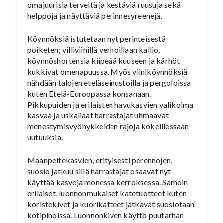
omajuurisia terveitä ja kestäviä ruusuja sekä
helppoja ja näyttäviä perinnesyreenejä.
Köynnöksiä istutetaan nyt perinteisestä
poiketen; villiviinillä verhoillaan kallio,
köynnöshortensia kiipeää kuuseen ja kärhöt
kukkivat omenapuussa. Myös viiniköynnöksiä
nähdään talojen eteläseinustoilla ja pergoloissa
kuten Etelä-Euroopassa konsanaan.
Pikkupuiden ja erilaisten havukasvien valikoima
kasvaa ja uskaliaat harrastajat uhmaavat
menestymisvyöhykkeiden rajoja kokeillessaan
uutuuksia.
Maanpeitekasvien, erityisesti perennojen,
suosio jatkuu sillä harrastajat osaavat nyt
käyttää kasveja monessa kerroksessa. Samoin
erilaiset, luonnonmukaiset katetuotteet kuten
koristekivet ja kuorikatteet jatkavat suosiotaan
kotipihoissa. Luonnonkiven käyttö puutarhan