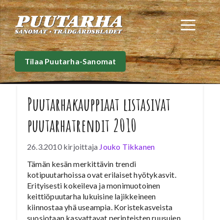
Siirry
sisältöön
Val
Tilaa Puutarha-Sanomat
Puutarhakauppiaat listasivat
puutarhatrendit 2010
26.3.2010
kirjoittaja
Jouko Tikkanen
Tämän kesän merkittävin trendi
kotipuutarhoissa ovat erilaiset hyötykasvit.
Erityisesti kokeileva ja monimuotoinen
keittiöpuutarha lukuisine lajikkeineen
kiinnostaa yhä useampia. Koristekasveista
suosiotaan kasvattavat perinteisten ruusujen,