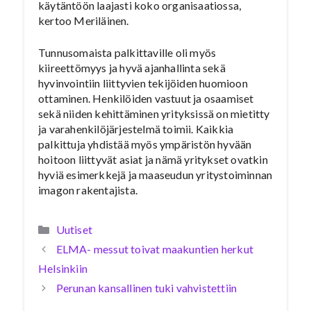
käytäntöön laajasti koko organisaatiossa,
kertoo Meriläinen.
Tunnusomaista palkittaville oli myös
kiireettömyys ja hyvä ajanhallinta sekä
hyvinvointiin liittyvien tekijöiden huomioon
ottaminen. Henkilöiden vastuut ja osaamiset
sekä niiden kehittäminen yrityksissä on mietitty
ja varahenkilöjärjestelmä toimii. Kaikkia
palkittuja yhdistää myös ympäristön hyvään
hoitoon liittyvät asiat ja nämä yritykset ovatkin
hyviä esimerkkejä ja maaseudun yritystoiminnan
imagon rakentajista.
Kategoriat
Uutiset
ELMA- messut toivat maakuntien herkut
Helsinkiin
Perunan kansallinen tuki vahvistettiin