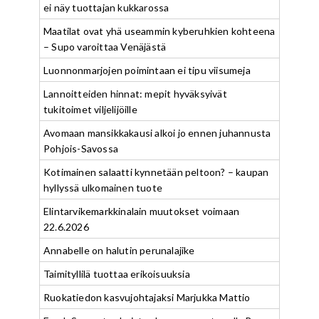
ei näy tuottajan kukkarossa
Maatilat ovat yhä useammin kyberuhkien kohteena
– Supo varoittaa Venäjästä
Luonnonmarjojen poimintaan ei tipu viisumeja
Lannoitteiden hinnat: mepit hyväksyivät
tukitoimet viljelijöille
Avomaan mansikkakausi alkoi jo ennen juhannusta
Pohjois-Savossa
Kotimainen salaatti kynnetään peltoon? – kaupan
hyllyssä ulkomainen tuote
Elintarvikemarkkinalain muutokset voimaan
22.6.2026
Annabelle on halutin perunalajike
Taimityllilä tuottaa erikoisuuksia
Ruokatiedon kasvujohtajaksi Marjukka Mattio