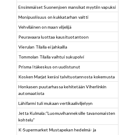
Ensimmäiset Suonenjoen mansikat myytiin vapuksi
Monipuolisuus on kukkatarhan valtti
Vehviläinen on maan viljelijä
Peuravaara luottaa kausituotantoon
Vierulan Tilalla ei jahkailla
Tommolan Tilalla vaihtui sukupolvi
Prisma Itäkeskus on uudistunut
Kosken Marjat keräsi talvituotannosta kokemusta
Honkasen puutarhassa kehitetään Viherlinkin
automaatiota
Lähifarmi tuli mukaan vertikaaliviljelyyn
Jetta Kulmala:”Luomuvihanneksille tavanomaisten
kohtelu”
K-Supermarket Mustapekan hedelmä- ja