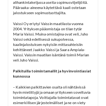
alihankintaketjussa useita sopimusviljelijöitä.
Pääraaka-aineena käytettävä kaali ostetaan
jalostukseen sopimustuottajilta.
Vaissi Oy eriytyi Vaissin maatilasta vuonna
2004. Yrityksen pääomistaja on tilan tytär
Maria Vaissi. Muina omistajina ovat veli, Juho
Vaissi sekä edellisessä sukupolvessa,
kaalinjalostuksen nykyisiin mittasuhteisiin
kehittäneet Jaakko Vaissi ja Saara Ampiala-
Vaissi. Vaissin maatilan isäntänä toimii Marian
veli Juho Vaissi.
Palkituilla toimintamallit ja hyvinvointiasiat
kunnossa
– Kaikkien palkittavien osalta oli nähtävissä
hyvin mietittyjä ja omaan yritykseen soveltuvia
toimintatapoja. Voittajalla toimintatavat ovat
esimerkillisen järjestelmälliset ja ne on viety