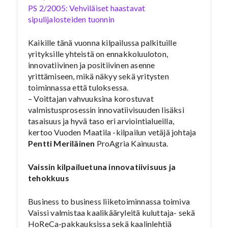
PS 2/2005: Vehviläiset haastavat
sipulijalosteiden tuonnin
Kaikille tänä vuonna kilpailussa palkituille
yrityksille yhteistä on ennakkoluuloton,
innovatiivinen ja positiivinen asenne
yrittämiseen, mikä näkyy sekä yritysten
toiminnassa että tuloksessa.
– Voittajan vahvuuksina korostuvat
valmistusprosessin innovatiivisuuden lisäksi
tasaisuus ja hyvä taso eri arviointialueilla,
kertoo Vuoden Maatila -kilpailun vetäjä johtaja
Pentti Meriläinen
ProAgria Kainuusta.
Vaissin kilpailuetuna innovatiivisuus ja
tehokkuus
Business to business liiketoiminnassa toimiva
Vaissi valmistaa kaalikääryleitä kuluttaja- sekä
HoReCa-pakkauksissa sekä kaalinlehtiä