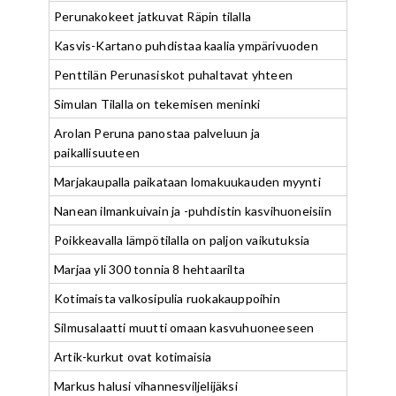
Perunakokeet jatkuvat Räpin tilalla
Kasvis-Kartano puhdistaa kaalia ympärivuoden
Penttilän Perunasiskot puhaltavat yhteen
Simulan Tilalla on tekemisen meninki
Arolan Peruna panostaa palveluun ja
paikallisuuteen
Marjakaupalla paikataan lomakuukauden myynti
Nanean ilmankuivain ja -puhdistin kasvihuoneisiin
Poikkeavalla lämpötilalla on paljon vaikutuksia
Marjaa yli 300 tonnia 8 hehtaarilta
Kotimaista valkosipulia ruokakauppoihin
Silmusalaatti muutti omaan kasvuhuoneeseen
Artik-kurkut ovat kotimaisia
Markus halusi vihannesviljelijäksi