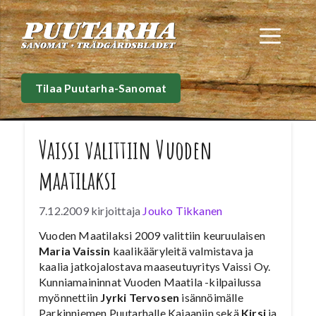
Siirry
sisältöön
Val
Tilaa Puutarha-Sanomat
Vaissi valittiin Vuoden
maatilaksi
7.12.2009
kirjoittaja
Jouko Tikkanen
Vuoden Maatilaksi 2009 valittiin keuruulaisen
Maria Vaissin
kaalikääryleitä valmistava ja
kaalia jatkojalostava maaseutuyritys Vaissi Oy.
Kunniamaininnat Vuoden Maatila -kilpailussa
myönnettiin
Jyrki Tervosen
isännöimälle
Parkinniemen Puutarhalle Kajaaniin sekä
Kirsi
ja