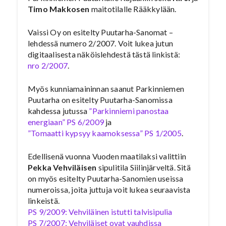
Timo Makkosen
maitotilalle Rääkkylään.
Vaissi Oy on esitelty Puutarha-Sanomat –
lehdessä numero 2/2007. Voit lukea jutun
digitaalisesta näköislehdestä tästä linkistä:
nro 2/2007
.
Myös kunniamaininnan saanut Parkinniemen
Puutarha on esitelty Puutarha-Sanomissa
kahdessa jutussa
”Parkinniemi panostaa
energiaan” PS 6/2009
ja
”Tomaatti kypsyy kaamoksessa” PS 1/2005
.
Edellisenä vuonna Vuoden maatilaksi valittiin
Pekka Vehviläisen
sipulitila Siilinjärveltä. Sitä
on myös esitelty Puutarha-Sanomien useissa
numeroissa, joita juttuja voit lukea seuraavista
linkeistä.
PS 9/2009: Vehviläinen istutti talvisipulia
PS 7/2007: Vehviläiset ovat vauhdissa