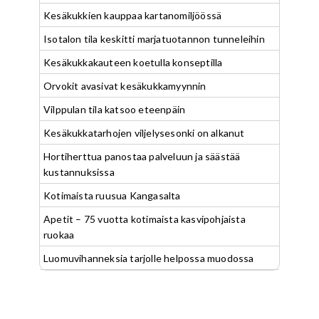
Kesäkukkien kauppaa kartanomiljöössä
Isotalon tila keskitti marjatuotannon tunneleihin
Kesäkukkakauteen koetulla konseptilla
Orvokit avasivat kesäkukkamyynnin
Vilppulan tila katsoo eteenpäin
Kesäkukkatarhojen viljelysesonki on alkanut
Hortiherttua panostaa palveluun ja säästää
kustannuksissa
Kotimaista ruusua Kangasalta
Apetit – 75 vuotta kotimaista kasvipohjaista
ruokaa
Luomuvihanneksia tarjolle helpossa muodossa