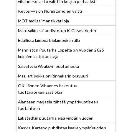
vihannesosasto valittiin ketjun parhaaksi
Ketteryys on Nurmitarhojen valtti
MOT mollasi mansikkatiloja
Mäntsälän sai uudistetun K-Citymarketin
Edullista lämpöä biolämpökontilla
Männistön Puutarha Lopelta on Vuoden 2025
kukkien laatutuottaja
Salaatteja Wääksyn puutarhasta
Maa-artisokka on Rinnekarin bravuuri
OK Lännen Vihannes hakeutuu
tuottajaorganisaatioksi
Alanteen marjatila tähtää ympärivuotiseen
tuotantoon
Lakstedtin puutarha elää ympäri vuoden
Kasvis-Kartano puhdistaa kaalia ympärivuoden