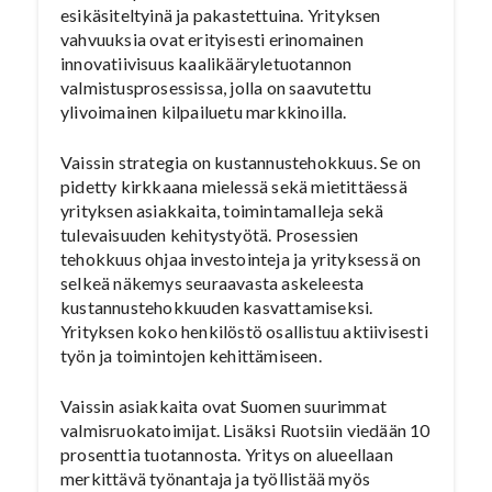
esikäsiteltyinä ja pakastettuina. Yrityksen
vahvuuksia ovat erityisesti erinomainen
innovatiivisuus kaalikääryletuotannon
valmistusprosessissa, jolla on saavutettu
ylivoimainen kilpailuetu markkinoilla.
Vaissin strategia on kustannustehokkuus. Se on
pidetty kirkkaana mielessä sekä mietittäessä
yrityksen asiakkaita, toimintamalleja sekä
tulevaisuuden kehitystyötä. Prosessien
tehokkuus ohjaa investointeja ja yrityksessä on
selkeä näkemys seuraavasta askeleesta
kustannustehokkuuden kasvattamiseksi.
Yrityksen koko henkilöstö osallistuu aktiivisesti
työn ja toimintojen kehittämiseen.
Vaissin asiakkaita ovat Suomen suurimmat
valmisruokatoimijat. Lisäksi Ruotsiin viedään 10
prosenttia tuotannosta. Yritys on alueellaan
merkittävä työnantaja ja työllistää myös