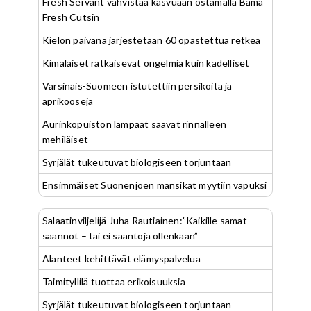
Fresh Servant vahvistaa kasvuaan ostamalla Bama
Fresh Cutsin
Kielon päivänä järjestetään 60 opastettua retkeä
Kimalaiset ratkaisevat ongelmia kuin kädelliset
Varsinais-Suomeen istutettiin persikoita ja
aprikooseja
Aurinkopuiston lampaat saavat rinnalleen
mehiläiset
Syrjälät tukeutuvat biologiseen torjuntaan
Ensimmäiset Suonenjoen mansikat myytiin vapuksi
Salaatinviljelijä Juha Rautiainen:”Kaikille samat
säännöt – tai ei sääntöjä ollenkaan”
Alanteet kehittävät elämyspalvelua
Taimityllilä tuottaa erikoisuuksia
Syrjälät tukeutuvat biologiseen torjuntaan